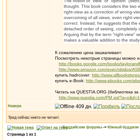
The notion of "view" or "opinion" (ditth
thought. This book considers the two w
right-view as a correction of wrong-vie
overcoming of all views, even right-vi
correct. Instead, he suggests that the 
detached order of seeing, completely di
Arguing that by the term "right-view" 
makes a valuable addition to the study
К сожалению цена зашкаливает:
Посмотреть некотрые страницы можно на
http://books.google.com/books/tayloran
http://www.amazon.com/exec/obidos/AS
купить hadrcover:
http://www.allbooksto
купить e-Book:
http://www.ebooks.com/eb
Читать на QUESTIA.ORG (библиотека за 
http://www.questia.com/PM.qst?a=o&d=
Наверх
Тред сейчас никто не читает.
Буддийские форумы
->
Южный буддизм
Страница
1
из
1