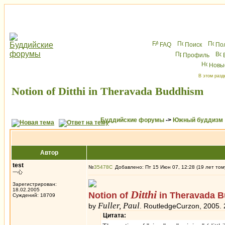
FAQ
Поиск
По
Профиль
Новы
В этом разд
Notion of Ditthi in Theravada Buddhism
Буддийские форумы
->
Южный буддизм
Автор
test
№
35478
Добавлено: Пт 15 Июн 07, 12:28 (19 лет том
一心
Зарегистрирован:
18.02.2005
Ditthi
Notion of
in Theravada 
Суждений: 18709
Fuller, Paul
by
. RoutledgeCurzon, 2005.
Цитата: