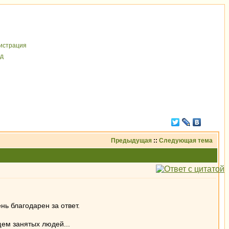
иcтрaция
д
Предыдущая
::
Следующая тема
нь благодарен за ответ.
щем занятых людей...