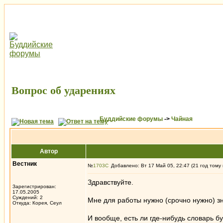
Вопрос об ударениях
Буддийские форумы
->
Чайная
Автор
Вестник
№
1703
Добавлено: Вт 17 Май 05, 22:47 (21 год тому
Здравствуйте.
Зарегистрирован:
17.05.2005
Суждений: 2
Мне для работы нужно (срочно нужно) зна
Откуда: Корея, Сеул
И вообще, есть ли где-нибудь словарь б