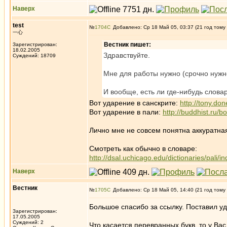
Наверх
test
№
1704
Добавлено: Ср 18 Май 05, 03:37 (21 год тому
一心
Вестник пишет:
Зарегистрирован:
18.02.2005
Здравствуйте.
Суждений: 18709
Мне для работы нужно (срочно нужно)
И вообще, есть ли где-нибудь слова
Вот ударение в санскрите:
http://tony.do
Вот ударение в пали:
http://buddhist.ru
Лично мне не совсем понятна аккуратна
Смотреть как обычно в словаре:
http://dsal.uchicago.edu/dictionaries/pali/i
Наверх
Вестник
№
1705
Добавлено: Ср 18 Май 05, 14:40 (21 год тому
Большое спасибо за ссылку. Поставил уд
Зарегистрирован:
17.05.2005
Суждений: 2
Что касается перевранных букв, то у Ва