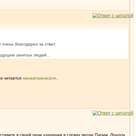
 очень благодарен за ответ.
будущем занятых людей...
ти читается
аанаапаанасати
..
оставите в своей речи ударения в словах вроде Париж, Лондон