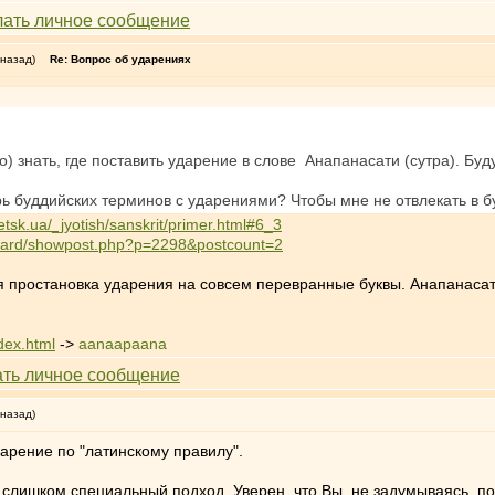
 назад)
Re: Вопрос об ударениях
 знать, где поставить ударение в слове Анапанасати (сутра). Буду
рь буддийских терминов с ударениями? Чтобы мне не отвлекать в 
netsk.ua/_jyotish/sanskrit/primer.html#6_3
/board/showpost.php?p=2298&postcount=2
я простановка ударения на совсем перевранные буквы. Анапанаса
ndex.html
->
aanaapaana
 назад)
арение по "латинскому правилу".
с слишком специальный подход. Уверен, что Вы, не задумываясь, п