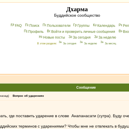
Дхарма
Буддийское сообщество
FAQ
Поиск
Пользователи
Группы
Календарь
Peг
Профиль
Войти и проверить личные сообщения
Вхo
Новые посты
За сегодня
За неделю
В этом разделе:
За сегодня
За неделю
За месяц
Сообщение
 назад)
Вопрос об ударениях
ть, где поставить ударение в слове Анапанасати (сутра). Буду оче
уддийских терминов с ударениями? Чтобы мне не отвлекать в буду