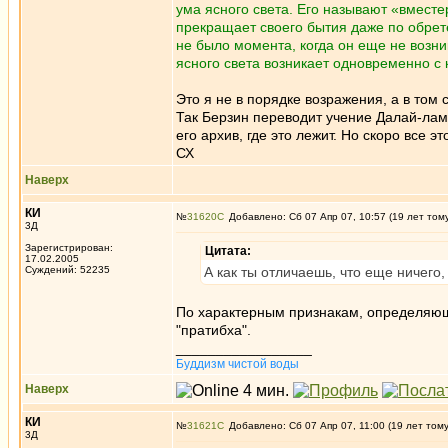
ума ясного света. Его называют «вместе
прекращает своего бытия даже по обрете
не было момента, когда он еще не возн
ясного света возникает одновременно с
Это я не в порядке возражения, а в том 
Так Берзин переводит учение Далай-лам
его архив, где это лежит. Но скоро все э
СХ
Наверх
КИ
№
31620
Добавлено: Сб 07 Апр 07, 10:57 (19 лет том
3Д
Зарегистрирован:
Цитата:
17.02.2005
Суждений: 52235
А как ты отличаешь, что еще ничего,
По характерным признакам, определяющим
"пратибха".
_________________
Буддизм чистой воды
Наверх
КИ
№
31621
Добавлено: Сб 07 Апр 07, 11:00 (19 лет том
3Д