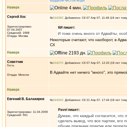
Буддизм чистой воды
Наверх
Сергей Хос
№
31626
Добавлено: Сб 07 Апр 07, 11:48 (19 лет том
Зарегистрирован:
КИ пишет:
07.04.2007
Суждений: 1688
И тоже очень много от Адвайты, осо
Откуда: Москва
Некоторые считают, что наоборот, в Адв
СХ
Наверх
Советчик
№
31627
Добавлено: Сб 07 Апр 07, 12:20 (19 лет том
Гость
В Адвайте нет ничего "много", это прямо
Откуда: Moscow
Наверх
Евгений В. Балакирев
№
32404
Добавлено: Сб 21 Апр 07, 17:44 (19 лет том
Pavel пишет:
Зарегистрирован: 11.04.2006
Суждений: 561
Думаю, что каждый согласится, что 
сделать вывод, что все партии, его
общие признаки практик или теорет