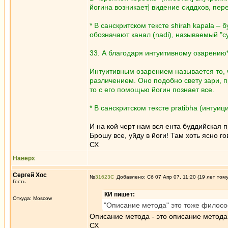
йогина возникает] видение сиддхов, пе
* В санскритском тексте shirah kapala – 
обозначают канал (nadi), называемый "суш
33. А благодаря интуитивному озарению* 
Интуитивным озарением называется то, 
различением. Оно подобно свету зари, 
то с его помощью йогин познает все.
* В санскритском тексте pratibha (интуи
И на кой черт нам вся ента буддийская 
Брошу все, уйду в йоги! Там хоть ясно го
СХ
Наверх
Сергей Хос
№
31623
Добавлено: Сб 07 Апр 07, 11:20 (19 лет том
Гость
КИ пишет:
Откуда: Moscow
"Описание метода" это тоже филос
Описание метода - это описание метода
СХ