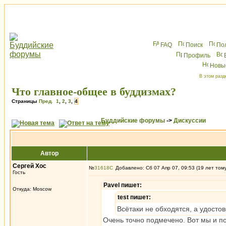
FAQ
Поиск
По
Профиль
Новы
В этом разд
Что главное-общее в буддизмах?
Страницы
Пред.
1
,
2
,
3
,
4
Буддийские форумы
->
Дискуссии
Автор
Сергей Хос
№
31618
Добавлено: Сб 07 Апр 07, 09:53 (19 лет том
Гость
Pavel пишет:
Откуда: Moscow
test пишет:
Всётаки не обходятся, а удосто
Очень точно подмечено. Вот мы и п