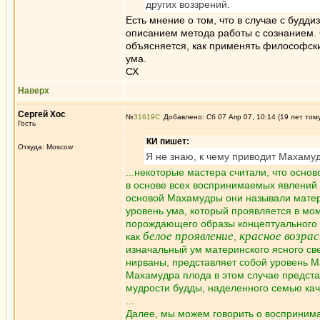
других воззрений.
Есть мнение о том, что в случае с буд
описанием метода работы с сознанием. 
объясняется, как применять философские
ума.
СХ
Наверх
Сергей Хос
№
31619
Добавлено: Сб 07 Апр 07, 10:14 (19 лет том
Гость
КИ пишет:
Откуда: Moscow
Я не знаю, к чему приводит Махамуд
...некоторые мастера считали, что осн
в основе всех воспринимаемых явлений 
основой Махамудры они называли матери
уровень ума, который проявляется в мо
порождающего образы концептуального у
белое проявление
красное возра
как
,
изначальный ум материнского ясного све
нирваны, представляет собой уровень 
Махамудра плода в этом случае предста
мудрости будды, наделенного семью кач
...
Далее, мы можем говорить о воспринима