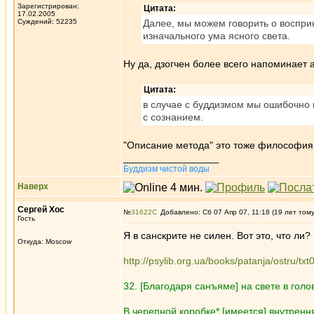
Зарегистрирован:
Цитата:
17.02.2005
Суждений: 52235
Далее, мы можем говорить о воспри
изначального ума ясного света.
Ну да, дзогчен более всего напоминает 
Цитата:
в случае с буддизмом мы ошибочно 
с сознанием.
"Описание метода" это тоже философия
_________________
Буддизм чистой воды
Наверх
Сергей Хос
№
31622
Добавлено: Сб 07 Апр 07, 11:18 (19 лет том
Гость
Я в санскрите не силен. Вот это, что ли?
Откуда: Moscow
http://psylib.org.ua/books/patanja/ostru/txt
32. [Благодаря санъяме] на свете в голо
В черепной коробке* [имеется] внутрення