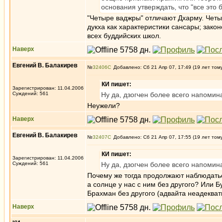
основания утверждать, что "все это 
"Четыре ваджры" отличают Дхарму. Четы
дукха как характеристики сансары; зак
всех буддийских школ.
Наверх
Евгений В. Балакирев
№
32406
Добавлено: Сб 21 Апр 07, 17:49 (19 лет том
КИ пишет:
Зарегистрирован: 11.04.2006
Суждений: 561
Ну да, дзогчен более всего напомин
Неужели?
Наверх
Евгений В. Балакирев
№
32407
Добавлено: Сб 21 Апр 07, 17:55 (19 лет том
КИ пишет:
Зарегистрирован: 11.04.2006
Суждений: 561
Ну да, дзогчен более всего напомин
Почему же тогда продолжают наблюдатьс
а солнце у нас с ним без другого? Или Б
Брахман без другого (адвайта неадекват
Наверх