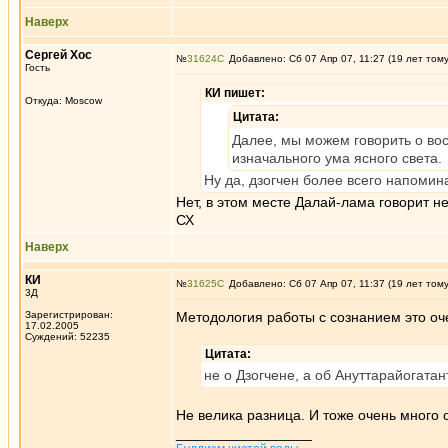
Наверх
Сергей Хос
№
31624
Добавлено: Сб 07 Апр 07, 11:27 (19 лет том
Гость
КИ пишет:
Откуда: Moscow
Цитата:
Далее, мы можем говорить о во
изначального ума ясного света.
Ну да, дзогчен более всего напомин
Нет, в этом месте Далай-лама говорит не
СХ
Наверх
КИ
№
31625
Добавлено: Сб 07 Апр 07, 11:37 (19 лет том
3Д
Зарегистрирован:
Методология работы с сознанием это оч
17.02.2005
Суждений: 52235
Цитата:
не о Дзогчене, а об Ануттарайогатан
Не велика разница. И тоже очень много 
_________________