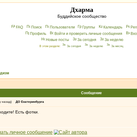
Дхарма
Буддийское сообщество
FAQ
Поиск
Пользователи
Группы
Календарь
Peг
Профиль
Войти и проверить личные сообщения
Вхo
Новые посты
За сегодня
За неделю
В этом разделе:
За сегодня
За неделю
За месяц
ддизм
Сообщение
у назад)
ДО Екатеринбурга
ходите! Есть фотки.