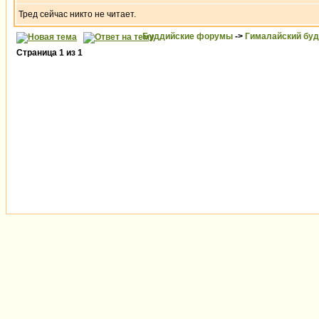
Тред сейчас никто не читает.
Буддийские форумы
->
Гималайский бу
Страница
1
из
1