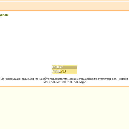
ддизм
За информацию, размещённую на сайте пользователями, администрация форума ответственности не несёт.
Мощь пхпББ © 2001, 2002 пхпББ Груп