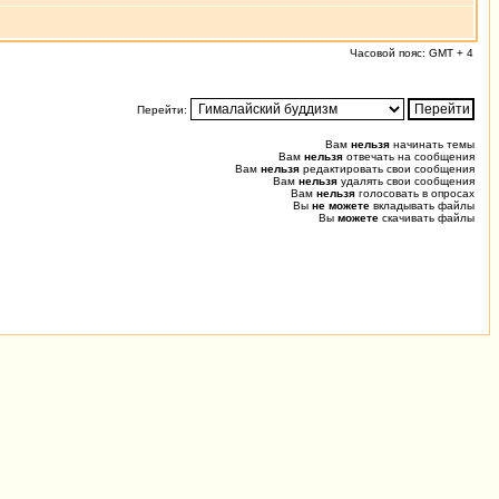
Часовой пояс: GMT + 4
Перейти:
Вам
нельзя
начинать темы
Вам
нельзя
отвечать на сообщения
Вам
нельзя
редактировать свои сообщения
Вам
нельзя
удалять свои сообщения
Вам
нельзя
голосовать в опросах
Вы
не можете
вкладывать файлы
Вы
можете
скачивать файлы
0.050 (0.354) u0.012 s0.001, 18 0.038 [242/0]