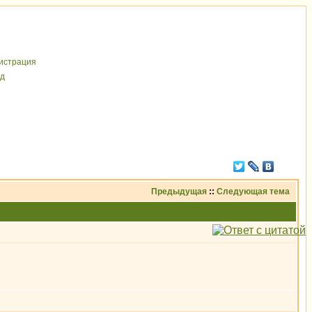
иcтрaция
д
Предыдущая
::
Следующая тема