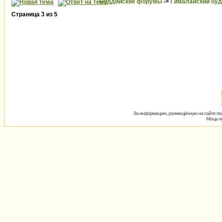
Буддийские форумы
->
Гималайский бу
Страница
3
из
5
За информацию, размещённую на сайте пол
Мощь пх