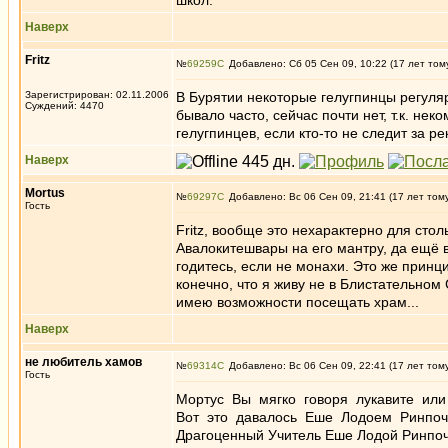
школ.
Наверх
Fritz
№
69259
Добавлено: Сб 05 Сен 09, 10:22 (17 лет том
Зарегистрирован: 02.11.2006
В Бурятии некоторые гелугпинцы регуляр
Суждений: 4470
бывало часто, сейчас почти нет, т.к. нек
гелугпинцев, если кто-то не следит за ре
Наверх
Mortus
№
69297
Добавлено: Вс 06 Сен 09, 21:41 (17 лет том
Гость
Fritz, вообще это нехарактерно для стол
Авалокитешвары на его мантру, да ещё в
годитесь, если не монахи. Это же прин
конечно, что я живу не в Блистательном
имею возможности посещать храм...
Наверх
не любитель хамов
№
69314
Добавлено: Вс 06 Сен 09, 22:41 (17 лет том
Гость
Мортус Вы мягко говоря лукавите или
Вот это давалось Еше Лодоем Ринпоче
Драгоценный Учитель Еше Лодой Ринпоч