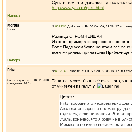
Суть в том что давалось, и получалос
http://www.yelo.ru/guru.html
Наверх
Mortus
№
69322
Добавлено: Вс 06 Сен 09, 23:29 (17 лет том
Гость
Разница ОГРОМНЕЙШАЯ!!!
Из этого примера совершенно непонятно
Вот с Падмасамбхава центром всё ясно 
всем мирянам, принявшим Прибежище и
Наверх
Fritz
№
69331
Добавлено: Пн 07 Сен 09, 08:16 (17 лет том
Зарегистрирован: 02.11.2006
Танатос, может быть всё из-за того, что 
Суждений: 4470
от учителей из гелуг"?
Цитата:
Fritz, вообще это нехарактерно для 
Авалокитешвары на его мантру, да е
годитесь, если не монахи. Это же 
Жаль, конечно, что я живу не в Бли
Москва, и не имею возможности пос