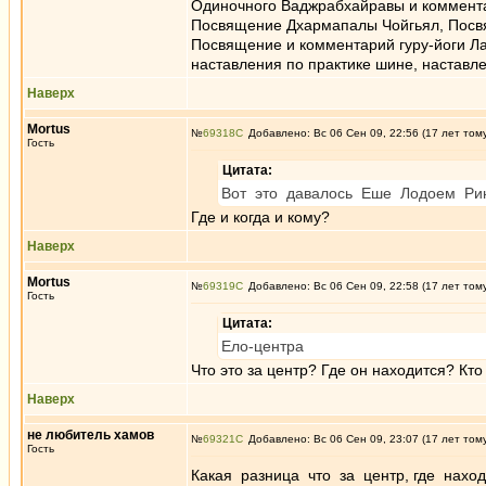
Одиночного Ваджрабхайравы и коммента
Посвящение Дхармапалы Чойгьял, Посв
Посвящение и комментарий гуру-йоги Л
наставления по практике шине, наставле
Наверх
Mortus
№
69318
Добавлено: Вс 06 Сен 09, 22:56 (17 лет том
Гость
Цитата:
Вот это давалось Еше Лодоем Рин
Где и когда и кому?
Наверх
Mortus
№
69319
Добавлено: Вс 06 Сен 09, 22:58 (17 лет том
Гость
Цитата:
Ело-центра
Что это за центр? Где он находится? Кто
Наверх
не любитель хамов
№
69321
Добавлено: Вс 06 Сен 09, 23:07 (17 лет том
Гость
Какая разница что за центр, где нахо