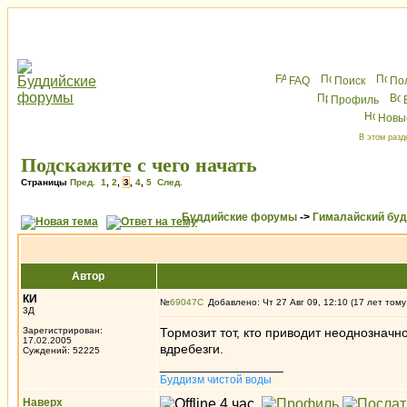
FAQ
Поиск
По
Профиль
Новы
В этом разд
Подскажите с чего начать
Страницы
Пред.
1
,
2
,
3
,
4
,
5
След.
Буддийские форумы
->
Гималайский бу
Автор
КИ
№
69047
Добавлено: Чт 27 Авг 09, 12:10 (17 лет тому
3Д
Зарегистрирован:
Тормозит тот, кто приводит неоднозначно
17.02.2005
вдребезги.
Суждений: 52225
_________________
Буддизм чистой воды
Наверх