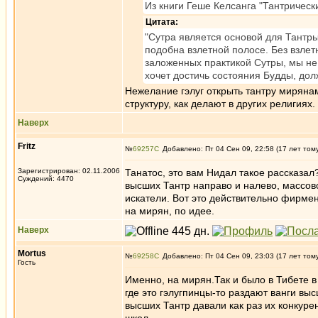
Из книги Геше Келсанга "Тантрическ
Цитата:
"Сутра является основой для Тантры
подобна взлетной полосе. Без взлетн
заложенных практикой Сутры, мы не
хочет достичь состояния Будды, дол
Нежелание гэлуг открыть тантру мирян
структуру, как делают в других религиях.
Наверх
Fritz
№
69257
Добавлено: Пт 04 Сен 09, 22:58 (17 лет том
Зарегистрирован: 02.11.2006
Танатос, это вам Нидал такое рассказал
Суждений: 4470
высших Тантр направо и налево, массово
искатели. Вот это действительно фирме
на мирян, по идее.
Наверх
Mortus
№
69258
Добавлено: Пт 04 Сен 09, 23:03 (17 лет том
Гость
Именно, на мирян.Так и было в Тибете в
где это гэлугпинцы-то раздают ванги вы
высших Тантр давали как раз их конкурен