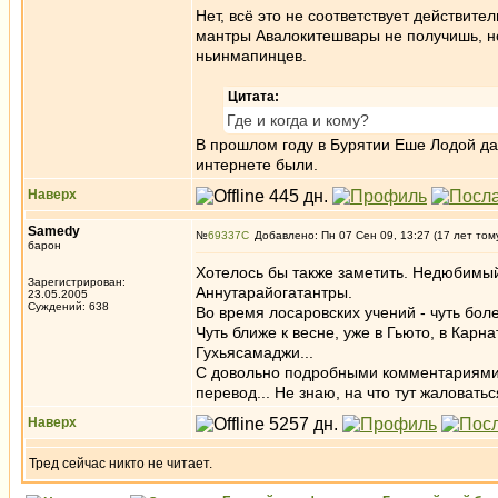
Нет, всё это не соответствует действите
мантры Авалокитешвары не получишь, но
ньинмапинцев.
Цитата:
Где и когда и кому?
В прошлом году в Бурятии Еше Лодой да
интернете были.
Наверх
Samedy
№
69337
Добавлено: Пн 07 Сен 09, 13:27 (17 лет том
барон
Хотелось бы также заметить. Недюбимый
Зарегистрирован:
Аннутарайогатантры.
23.05.2005
Суждений: 638
Во время лосаровских учений - чуть бол
Чуть ближе к весне, уже в Гьюто, в Кар
Гухьясамаджи...
С довольно подробными комментариями, 
перевод... Не знаю, на что тут жаловатьс
Наверх
Тред сейчас никто не читает.