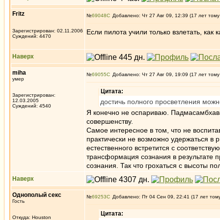
Fritz
№
69048
Добавлено: Чт 27 Авг 09, 12:39 (17 лет тому
Зарегистрирован: 02.11.2006
Если пилота учили только взлетать, как 
Суждений: 4470
Наверх
miha
№
69055
Добавлено: Чт 27 Авг 09, 19:09 (17 лет тому
умер
Цитата:
Зарегистрирован:
12.03.2005
достичь полного просветления можн
Суждений: 4540
Я конечно не оспариваю. Падмасамбхава
совершенству.
Самое интересное в том, что не воспитав
практически не возможно удержаться в р
естественного встретится с соответств
трансформация сознания в результате п
сознания. Так что грохаться с высоты п
Наверх
Однополый секс
№
69253
Добавлено: Пт 04 Сен 09, 22:41 (17 лет том
Гость
Цитата:
Откуда: Houston