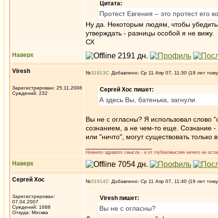
Цитата:
Протест Евгения – это протест его 
Ну да. Некоторым людям, чтобы убедить
утверждать - разницы особой я не вижу.
СХ
Наверх
Viresh
№
31913
Добавлено: Ср 11 Апр 07, 11:30 (19 лет тому
Зарегистрирован: 25.11.2006
Сергей Хос пишет:
Суждений: 232
А здесь Вы, батенька, загнули.
Вы не с огласны? Я использовал слово "
сознанием, а не чем-то еще. Сознание - 
или "ничто", могут существовать только в
_________________
Немного здравого смысла - и от глубокомыслия ничего не остан
Наверх
Сергей Хос
№
31914
Добавлено: Ср 11 Апр 07, 11:40 (19 лет тому
Зарегистрирован:
Viresh пишет:
07.04.2007
Суждений: 1688
Вы не с огласны?
Откуда: Москва