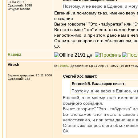
07.04.2007
Суждений: 1688
Поэтому, я не верю в Единое, и могу
Откуда: Москва
Евгений, а по-моему т.наз. именно веру
сознания.
Вы же говорите" "Это - табуретка" или "Э
Вот это самое "это" и есть то самое Ед
непостижимо, и при этом дано нам в н
Ставить же вопрос о его объективном, н
СХ
Наверх
Viresh
№
31909
Добавлено: Ср 11 Апр 07, 10:27 (19 лет том
Зарегистрирован: 25.11.2006
Сергей Хос пишет:
Суждений: 232
Евгений В. Балакирев пишет:
Поэтому, я не верю в Единое, и 
Евгений, а по-моему т.наз. именно 
обычного сознания.
Вы же говорите" "Это - табуретка" ил
Вот это самое "это" и есть то само
непостижимо, и при этом дано нам 
Ставить же вопрос о его объективно
СХ