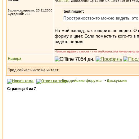
№
31924
Добавлено: Ср 11 Апр 07, 19:15 (19 лет том
Зарегистрирован: 25.11.2006
test пишет:
Суждений: 232
Пространоство-то можно видеть, это
На мой взгляд, так говорить не верно. О
форму и цвет. Если поместить кого-то в п
видеть нельзя.
_________________
Немного здравого смысла - и от глубокомыслия ничего не остан
Наверх
Тред сейчас никто не читает.
Буддийские форумы
->
Дискуссии
Страница
4
из
7