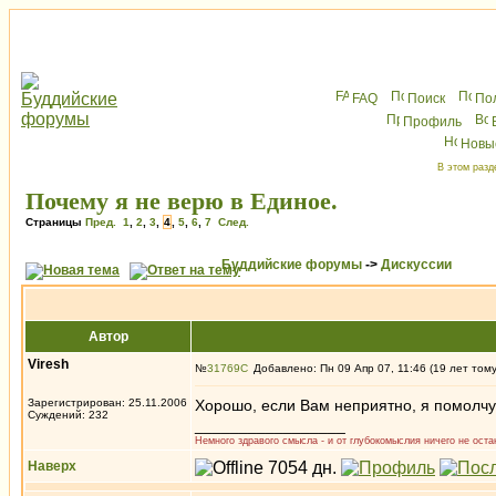
FAQ
Поиск
По
Профиль
Новы
В этом разд
Почему я не верю в Единое.
Страницы
Пред.
1
,
2
,
3
,
4
,
5
,
6
,
7
След.
Буддийские форумы
->
Дискуссии
Автор
Viresh
№
31769
Добавлено: Пн 09 Апр 07, 11:46 (19 лет том
Зарегистрирован: 25.11.2006
Хорошо, если Вам неприятно, я помолчу
Суждений: 232
_________________
Немного здравого смысла - и от глубокомыслия ничего не остан
Наверх