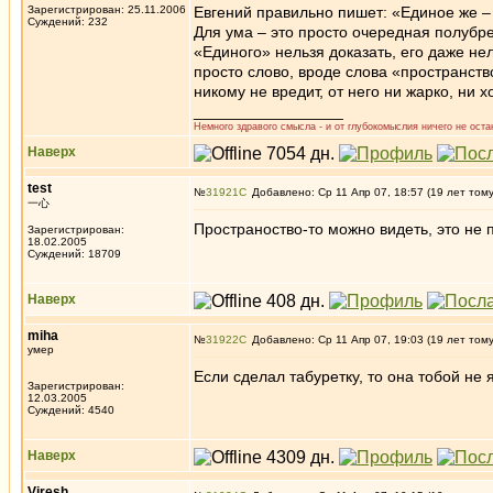
Зарегистрирован: 25.11.2006
Евгений правильно пишет: «Единое же – 
Суждений: 232
Для ума – это просто очередная полубре
«Единого» нельзя доказать, его даже нел
просто слово, вроде слова «пространств
никому не вредит, от него ни жарко, ни 
_________________
Немного здравого смысла - и от глубокомыслия ничего не остан
Наверх
test
№
31921
Добавлено: Ср 11 Апр 07, 18:57 (19 лет том
一心
Пространоство-то можно видеть, это не 
Зарегистрирован:
18.02.2005
Суждений: 18709
Наверх
miha
№
31922
Добавлено: Ср 11 Апр 07, 19:03 (19 лет том
умер
Если сделал табуретку, то она тобой не 
Зарегистрирован:
12.03.2005
Суждений: 4540
Наверх
Viresh