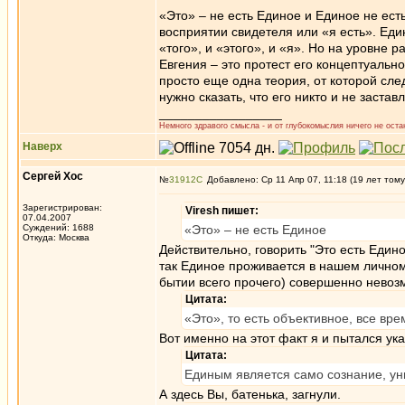
«Это» – не есть Единое и Единое не ест
восприятии свидетеля или «я есть». Ед
«того», и «этого», и «я». Но на уровне 
Евгения – это протест его концептуальн
просто еще одна теория, от которой след
нужно сказать, что его никто и не застав
_________________
Немного здравого смысла - и от глубокомыслия ничего не остан
Наверх
Сергей Хос
№
31912
Добавлено: Ср 11 Апр 07, 11:18 (19 лет тому
Зарегистрирован:
Viresh пишет:
07.04.2007
Суждений: 1688
«Это» – не есть Единое
Откуда: Москва
Действительно, говорить "Это есть Един
так Единое проживается в нашем личном 
бытии всего прочего) совершенно невоз
Цитата:
«Это», то есть объективное, все вр
Вот именно на этот факт я и пытался ука
Цитата:
Единым является само сознание, уни
А здесь Вы, батенька, загнули.