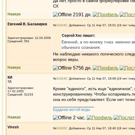
Да нет, просто в самой формулировке ск
СХ
Наверх
Евгений В. Балакирев
№
31918
Добавлено: Ср 11 Апр 07, 18:01 (19 лет том
Сергей Хос пишет:
Зарегистрирован: 11.04.2006
Суждений: 561
Евгений, а по-моему т.наз. именно 
обычного сознания.
Не наблюдаю никакого логического следов
вопрос веры.
Наверх
КИ
№
31919
Добавлено: Ср 11 Апр 07, 18:08 (19 лет том
3Д
Зарегистрирован:
Кроме "единого", есть еще "единичное",
17.02.2005
конструированному. Чтобы оспаривать ло
Суждений: 52233
она из себя представляет. Если нет точн
_________________
Буддизм чистой воды
Наверх
Viresh
№
31920
Добавлено: Ср 11 Апр 07, 18:40 (19 лет том