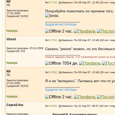
КИ
№
31772
Добавлено: Пн 09 Апр 07, 11:56 (19 лет том
3Д
Зарегистрирован:
Попробуйте помолчать по причине того, 
17.02.2005
.
Суждений: 52233
_________________
Буддизм чистой воды
Наверх
Viresh
№
31778
Добавлено: Пн 09 Апр 07, 12:46 (19 лет том
Зарегистрирован: 25.11.2006
Сказать "умное" можно, но это бессмысл
Суждений: 232
_________________
Немного здравого смысла - и от глубокомыслия ничего не остан
Наверх
КИ
№
31780
Добавлено: Пн 09 Апр 07, 12:49 (19 лет том
3Д
Зарегистрирован:
Я и не "волнуюсь". Пытаюсь вот что-то 
17.02.2005
_________________
Суждений: 52233
Буддизм чистой воды
Наверх
Сергей Хос
№
31908
Добавлено: Ср 11 Апр 07, 09:57 (19 лет том
Зарегистрирован:
Евгений В. Балакирев пишет: