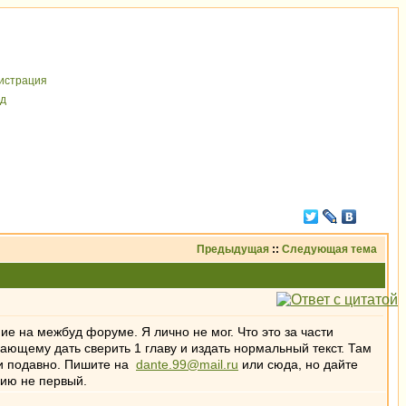
иcтрaция
д
Предыдущая
::
Следующая тема
ие на межбуд форуме. Я лично не мог. Что это за части
елающему дать сверить 1 главу и издать нормальный текст. Там
к и подавно. Пишите на
dante.99@mail.ru
или сюда, но дайте
анию не первый.