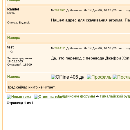
Randel
№
26239
Добавлено: Чт 14 Дек 06, 20:24 (20 лет тому
Гость
Нашел адрес для скачивания агрима. П
Откуда: Bryansk
Наверх
test
№
26241
Добавлено: Чт 14 Дек 06, 20:54 (20 лет тому
一心
Да, это перевод с перевода Джефри Хоп
Зарегистрирован:
18.02.2005
Суждений: 18709
Наверх
Тред сейчас никто не читает.
Буддийские форумы
->
Гималайский бу
Страница
1
из
1