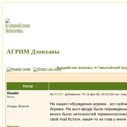
АГРИМ Дзонхавы
Буддийские форумы
->
Гималайский бу
Автор
Randel
№
26238
Добавлено: Чт 14 Дек 06, 20:23 (20 лет тому
Гость
Не нашел обсуждения агрима , кот сейча
Откуда: Bryansk
Агрима. На англ вроде были переведены т
много было неточностей терминологическ
свой mail.Кстати, какая-то из глав у мен
Наверх