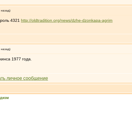
 назад)
ароль 4321
http://oldtradition.org/news/dzhe-dzonkapa-agrim
 назад)
кинса 1977 года.
ддизм