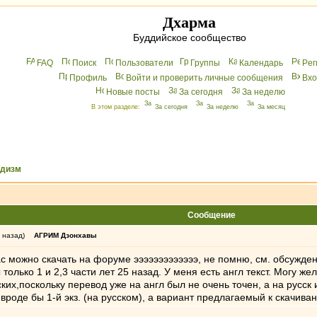
Дхарма
Буддийское сообщество
FAQ
Поиск
Пользователи
Группы
Календарь
Peг
Профиль
Войти и проверить личные сообщения
Вхo
Новые посты
За сегодня
За неделю
В этом разделе:
За сегодня
За неделю
За месяц
ддизм
Сообщение
 назад)
АГРИМ Дзонхавы
с можно скачать на форуме эээээээээээээ, не помню, см. обсужден
олько 1 и 2,3 части лет 25 назад. У меня есть англ текст. Могу ж
их,поскольку перевод уже на англ был не очень точен, а на русс
я вроде бы 1-й экз. (на русском), а вариант предлагаемый к скачив