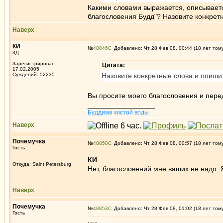
Какими словами выражается, описывается
благословения Будд"? Назовите конкрет
Наверх
КИ
№
48846
Добавлено: Чт 28 Фев 08, 00:44 (18 лет том
3Д
Зарегистрирован:
Цитата:
17.02.2005
Суждений: 52235
Назовите конкретные слова и опиши
Вы просите моего благословения и пере
_________________
Буддизм чистой воды
Наверх
Почемучка
№
48850
Добавлено: Чт 28 Фев 08, 00:57 (18 лет том
Гость
КИ
Откуда: Saint Petersburg
Нет, благословений мне ваших не надо. 
Наверх
Почемучка
№
48853
Добавлено: Чт 28 Фев 08, 01:02 (18 лет том
Гость