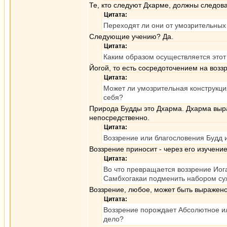
Те, кто следуют Дхарме, должны следова
Цитата:
Переходят ли они от умозрительных
Следующие учению? Да.
Цитата:
Каким образом осуществляется этот
Йогой, то есть сосредоточением на возз
Цитата:
Может ли умозрительная конструкци
себя?
Природа Будды это Дхарма. Дхарма выра
непосредственно.
Цитата:
Воззрение или благословения Будд 
Воззрение приносит - через его изучение
Цитата:
Во что превращается воззрение Иог
Самбхогакаи подменить набором суж
Воззрение, любое, может быть выражен
Цитата:
Воззрение порождает Абсолютное ил
дело?