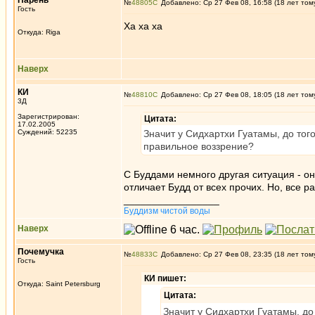
Парень
№
48805
Добавлено: Ср 27 Фев 08, 16:58 (18 лет том
Гость
Ха ха ха
Откуда: Riga
Наверх
КИ
№
48810
Добавлено: Ср 27 Фев 08, 18:05 (18 лет том
3Д
Зарегистрирован:
Цитата:
17.02.2005
Суждений: 52235
Значит у Сидхартхи Гуатамы, до тог
правильное воззрение?
С Буддами немного другая ситуация - он
отличает Будд от всех прочих. Но, все 
_________________
Буддизм чистой воды
Наверх
Почемучка
№
48833
Добавлено: Ср 27 Фев 08, 23:35 (18 лет том
Гость
КИ пишет:
Откуда: Saint Petersburg
Цитата:
Значит у Сидхартхи Гуатамы, до