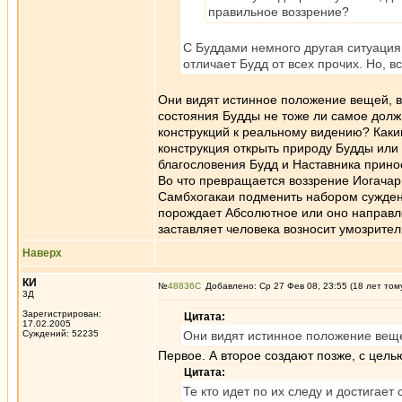
правильное воззрение?
С Буддами немного другая ситуация 
отличает Будд от всех прочих. Но, 
Они видят истинное положение вещей, ви
состояния Будды не тоже ли самое долж
конструкций к реальному видению? Каки
конструкция открыть природу Будды или
благословения Будд и Наставника прино
Во что превращается воззрение Иогачар
Самбхогакаи подменить набором суждени
порождает Абсолютное или оно направле
заставляет человека возносит умозрител
Наверх
КИ
№
48836
Добавлено: Ср 27 Фев 08, 23:55 (18 лет том
3Д
Зарегистрирован:
Цитата:
17.02.2005
Суждений: 52235
Они видят истинное положение веще
Первое. А второе создают позже, с цель
Цитата:
Те кто идет по их следу и достигае