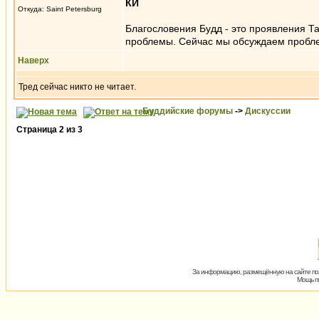
КИ
Откуда: Saint Petersburg
Благословения Будд - это проявления Т
проблемы. Сейчас мы обсуждаем пробл
Наверх
Тред сейчас никто не читает.
Буддийские форумы
->
Дискуссии
Страница
2
из
3
За информацию, размещённую на сайте пол
Мощь пх