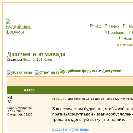
FAQ
Поиск
По
Профиль
Новы
В этом разд
Дзогчен и атмавада
Страницы
Пред.
1
,
2
,
3
След.
Буддийские форумы
->
Дискуссии
Автор
КИ
№
26174
Добавлено: Ср 13 Дек 06, 15:33 (20 лет том
3Д
Зарегистрирован:
В классическом буддизме, чтобы избежа
17.02.2005
пратитьясамутпадой - взаимообуслоленн
Суждений: 52235
треда в отдельную ветку - не теряйте.
_________________
Буддизм чистой воды