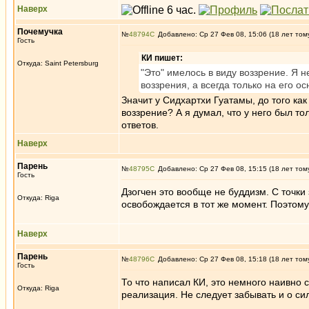
Наверх
Почемучка
№
48794
Добавлено: Ср 27 Фев 08, 15:06 (18 лет том
Гость
КИ пишет:
Откуда: Saint Petersburg
"Это" имелось в виду воззрение. Я 
воззрения, а всегда только на его о
Значит у Сидхартхи Гуатамы, до того ка
воззрение? А я думал, что у него был то
ответов.
Наверх
Парень
№
48795
Добавлено: Ср 27 Фев 08, 15:15 (18 лет том
Гость
Дзогчен это вообще не буддизм. С точки 
Откуда: Riga
освобождается в тот же момент. Поэтому 
Наверх
Парень
№
48796
Добавлено: Ср 27 Фев 08, 15:18 (18 лет том
Гость
То что написал КИ, это немного наивно 
Откуда: Riga
реализация. Не следует забывать и о си