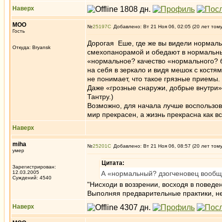
Наверх
MOO
№
25197
Добавлено: Вт 21 Ноя 06, 02:05 (20 лет том
Гость
Дорогая Еше, где же вы видели нормал
Откуда: Bryansk
смехопанорамой и обедают в нормальных
«нормальное? качество «нормального? 
на себя в зеркало и видя мешок с кост
не понимает, что такое грязные приемы.
Даже «грозные снаружи, добрые внутри»
Тантру.)
Возможно, для начала лучше воспользов
мир прекрасен, а жизнь прекрасна как в
Наверх
miha
№
25201
Добавлено: Вт 21 Ноя 06, 08:57 (20 лет том
умер
Цитата:
Зарегистрирован:
12.03.2005
А «нормальный? дзогченовец вообще
Суждений: 4540
"Нисходи в воззрении, восходя в повед
Выполняя предварительные практики, не 
Наверх