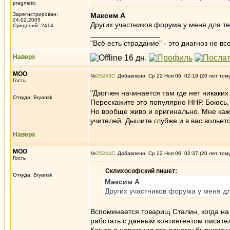
pragmatic
Зарегистрирован:
Максим А
24.02.2005
Других участников форума у меня для т
Суждений: 2414
_________________
"Всё есть страдание" - это диагноз не вс
Наверх
MOO
№
25243
Добавлено: Ср 22 Ноя 06, 02:19 (20 лет том
Гость
"Дзогчен начинается там где нет никаких
Откуда: Bryansk
Перескажите это популярно ННР. Боюсь, 
Но вообще живо и оригинально. Мне каж
учителей. Дышите глубже и в вас вольет
Наверх
MOO
№
25244
Добавлено: Ср 22 Ноя 06, 02:37 (20 лет том
Гость
Склихософский пишет:
Откуда: Bryansk
Максим А
Других участников форума у меня д
Вспоминается товарищ Сталин, когда на
работать с данным контингентом писател