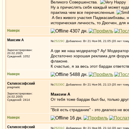
Великого Совершенства.
Ну а причислять себя каждый может куда
практика чем все перечисленные.
А без живого участия Падмасамбхавы, не
историческая личность, то Дзогчен, для н
Наверх
Максим А
№
25229
Добавлено: Вт 21 Ноя 06, 21:05 (20 лет том
Зарегистрирован:
А где же наш модератор? Ау! Модератор!
20.02.2005
Достаточно хорошая реклама для форума 
Суждений: 1052
флаконе.
К счастью, я за весь этот бардак ответст
Наверх
Склихософский
№
25230
Добавлено: Вт 21 Ноя 06, 21:13 (20 лет том
pragmatic
Зарегистрирован:
Максим А
24.02.2005
От тебя тоже бардак был бы, только друг
Суждений: 2414
_________________
"Всё есть страдание" - это диагноз не вс
Наверх
Склихософский
№
25231
Добавлено: Вт 21 Ноя 06, 21:14 (20 лет том