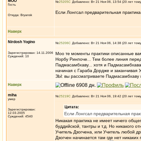
MOO
№
25205
Добавлено: Вт 21 Ноя 06, 13:54 (20 лет том
Гость
Если Лонгсал предварительная практика
Откуда: Bryansk
Наверх
Nirdosh Yogino
№
25206
Добавлено: Вт 21 Ноя 06, 14:38 (20 лет том
Зарегистрирован: 14.11.2006
Moo те моменты практики описанные ва
Суждений: 10
Норбу Ринпоче... Тем более линия перед
Падмасамбхаву... хотя и Падмасамбхава 
начиная с Гараба Дордже и заканчивая У
ЗЫ: вы рассматриваете Падмасамбхаву к
Наверх
miha
№
25219
Добавлено: Вт 21 Ноя 06, 19:42 (20 лет том
умер
Цитата:
Зарегистрирован:
12.03.2005
Если Лонгсал предварительная прак
Суждений: 4540
Никакая практика не имеет ничего общег
буддийской, тантры и т.д. Но никакого о
Учитель Дзогчена, или Учитель любой др
Дзогчен начинается там где нет никаких 