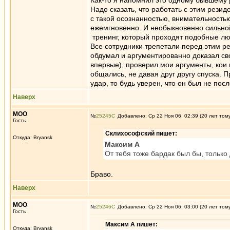
Как-то я напомнил это одному бывшему р
Надо сказать, что работать с этим рези
с такой осознанностью, внимательность
ежемгновенно. И необыкновенно сильно
тренинг, который проходят подобные лю
Все сотрудники трепетали перед этим ре
обдумал и аргументированно доказал св
впервые), проверил мои аргументы, кои 
общались, не давая друг другу спуска. 
удар, то будь уверен, что он был не пос
Наверх
MOO
№
25245
Добавлено: Ср 22 Ноя 06, 02:39 (20 лет том
Гость
Склихософский пишет:
Откуда: Bryansk
Максим А
От тебя тоже бардак был бы, только 
Браво.
Наверх
MOO
№
25246
Добавлено: Ср 22 Ноя 06, 03:00 (20 лет том
Гость
Максим А пишет:
Откуда: Bryansk