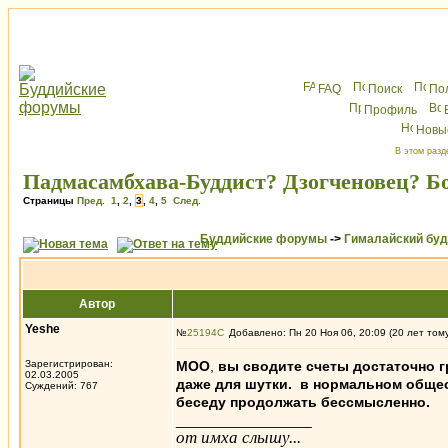
FAQ
Поиск
По
Профиль
Новы
В этом разд
Падмасамбхава-Буддист? Дзогченовец? Б
Страницы
Пред.
1
,
2
,
3
,
4
,
5
След.
Буддийские форумы
->
Гималайский бу
Автор
Yeshe
№
25194
Добавлено: Пн 20 Ноя 06, 20:09 (20 лет том
Зарегистрирован:
MOO
,
вы сводите счеты достаточно г
02.03.2005
даже для шутки. в нормальном общес
Суждений: 767
беседу продолжать бессмысленно.
_________________
от имха слышу...