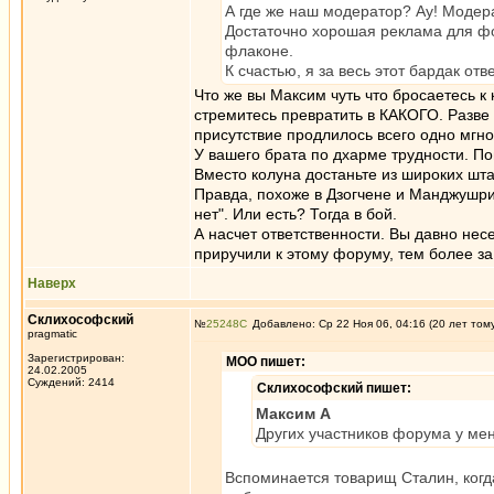
А где же наш модератор? Ау! Модера
Достаточно хорошая реклама для фор
флаконе.
К счастью, я за весь этот бардак отв
Что же вы Максим чуть что бросаетесь к
стремитесь превратить в КАКОГО. Разв
присутствие продлилось всего одно мгн
У вашего брата по дхарме трудности. По
Вместо колуна достаньте из широких шт
Правда, похоже в Дзогчене и Манджушри не
нет". Или есть? Тогда в бой.
А насчет ответственности. Вы давно несе
приручили к этому форуму, тем более за
Наверх
Склихософский
№
25248
Добавлено: Ср 22 Ноя 06, 04:16 (20 лет том
pragmatic
Зарегистрирован:
MOO пишет:
24.02.2005
Суждений: 2414
Склихософский пишет:
Максим А
Других участников форума у мен
Вспоминается товарищ Сталин, когд