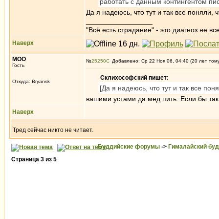
работать с данным контингентом пис
Да я надеюсь, что тут и так все поняли,
_________________
"Всё есть страдание" - это диагноз не вс
Наверх
MOO
№
25250
Добавлено: Ср 22 Ноя 06, 04:40 (20 лет том
Гость
Склихософский пишет:
Откуда: Bryansk
[Да я надеюсь, что тут и так все по
вашими устами да мед пить. Если бы та
Наверх
Тред сейчас никто не читает.
Буддийские форумы
->
Гималайский бу
Страница
3
из
5