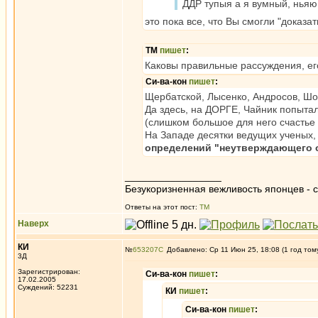
ДДР тупыя а я вумный, нья
это пока все, что Вы смогли "доказат
ТМ
пишет
:
Каковы правильные рассуждения, е
Си-ва-кон
пишет
:
Щербатской, Лысенко, Андросов, Шо
Да здесь, на ДОРГЕ, Чайник попыта
(слишком большое для него счастье 
На Западе десятки ведущих ученых
определений "неутверждающего 
_________________
Безукоризненная вежливость японцев - с
Ответы на этот пост:
ТМ
Наверх
КИ
№
653207
Добавлено: Ср 11 Июн 25, 18:08 (1 год том
3Д
Зарегистрирован:
Си-ва-кон
пишет
:
17.02.2005
Суждений: 52231
КИ
пишет
:
Си-ва-кон
пишет
: