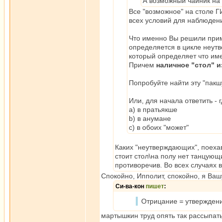
А возможный чайник на
Все "возможное" на столе
всех условий для наблюден
Что именно Вы решили прим
определяется в цикле неут
который определяет что им
Причем
наличное "стол" и
Попробуйте найти эту "пак
Или, для начала ответить -
a) в пратьякше
b) в анумане
с) в обоих "может"
Каких "неутверждающих", поехав
стоит стол\на полу нет танцующ
противоречив. Во всех случаях 
Спокойно, Ипполит, спокойно, я Ва
Си-ва-кон
пишет
:
Отрицание = утверждени
мартышкин труд опять так рассыпать