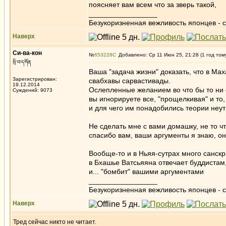
поясняет вам всем что за зверь такой,
_________________
Безукоризненная вежливость японцев - с
Наверх
Си-ва-кон
№
653228
Добавлено: Ср 11 Июн 25, 21:28 (1 год том
སྲི་བ་དཀོན
Ваша "задача жизни" доказать, что в Ма
Зарегистрирован:
свабхавы сарвастивады.
19.12.2014
Ослепленные желанием во что бы то ни ст
Суждений: 9073
вы игнорируете все, "прощелкивая" и т
и для чего им понадобились теории неу
Не сделать мне с вами домашку, не то ч
спасибо вам, ваши аргументы я знаю, о
Вообще-то и в Ньяя-сутрах много санскр
в Бхашье Ватсьяяна отвечает буддистам,
и... "бомбит" вашими аргументами
_________________
Безукоризненная вежливость японцев - с
Наверх
Тред сейчас никто не читает.