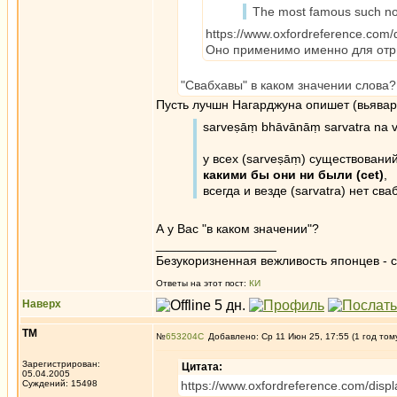
The most famous such no
https://www.oxfordreference.com
Оно применимо именно для отр
"Свабхавы" в каком значении слова?
Пусть лучшн Нагарджуна опишет (вьявар
sarveṣāṃ bhāvānāṃ sarvatra na 
у всех (sarveṣāṃ) существований
какими бы они ни были (cet)
,
всегда и везде (sarvatra) нет сва
А у Вас "в каком значении"?
_________________
Безукоризненная вежливость японцев - с
Ответы на этот пост:
КИ
Наверх
ТМ
№
653204
Добавлено: Ср 11 Июн 25, 17:55 (1 год том
Зарегистрирован:
Цитата:
05.04.2005
Суждений: 15498
https://www.oxfordreference.com/dis