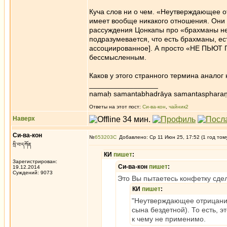
Куча слов ни о чем. «Неутверждающее от
имеет вообще никакого отношения. Они 
рассуждения Цонкапы про «брахманы не
подразумевается, что есть брахманы, ес
ассоциированное]. А просто «НЕ ПЬЮТ 
бессмысленным.
Каков у этого странного термина анало
_________________
namaḥ samantabhadrāya samantaspharaṇ
Ответы на этот пост:
Си-ва-кон
,
чайник2
Наверх
Си-ва-кон
№
653203
Добавлено: Ср 11 Июн 25, 17:52 (1 год том
སྲི་བ་དཀོན
КИ
пишет
:
Зарегистрирован:
Си-ва-кон
пишет
:
19.12.2014
Суждений: 9073
Это Вы пытаетесь конфетку сдела
КИ
пишет
:
"Неутверждающее отрицание"
сына бездетной). То есть, э
к чему не применимо.