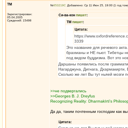
ТМ
№
653219
Добавлено: Ср 11 Июн 25, 19:00 (1 год том
Зарегистрирован:
Си-ва-кон
пишет
:
05.04.2005
Суждений: 15498
ТМ
пишет
:
Цитата:
https://www.oxfordreference
3339
Это название для речевого акта
брахманы и НЕ пьют. Тибетцы н
под видом буддизма. Вот это но
Даршаны появились после грамматик
Нагарджуна, Дигнага, Дхармакирти, 
Сколько же лет Вы тут ньяей мозги 
>>не подвергались
>>Georges B. J. Dreyfus
Recognizing Reality: Dharmakīrti's Philosop
Да да, таким почтенным господам как вы
Цитата: