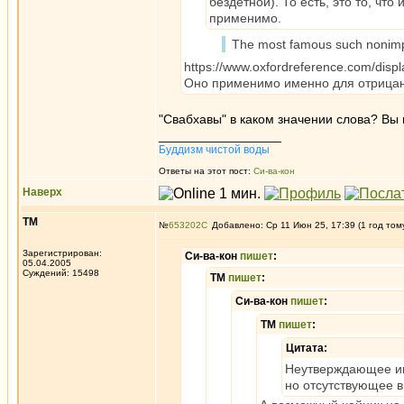
бездетной). То есть, это то, чт
применимо.
The most famous such nonimpl
https://www.oxfordreference.com/dis
Оно применимо именно для отрица
"Свабхавы" в каком значении слова? Вы 
_________________
Буддизм чистой воды
Ответы на этот пост:
Си-ва-кон
Наверх
ТМ
№
653202
Добавлено: Ср 11 Июн 25, 17:39 (1 год том
Зарегистрирован:
Си-ва-кон
пишет
:
05.04.2005
Суждений: 15498
ТМ
пишет
:
Си-ва-кон
пишет
:
ТМ
пишет
:
Цитата:
Неутверждающее им
но отсутствующее 