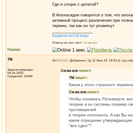
Где я спорю с цитатой?
В Апохасидхи говорится о том, что апох
активный процесс различения при познан
термин, так как он тут упомянут.
_________________
Буддизм чистой воды
Ответы на этот пост:
Си-ва-кон
Наверх
ТМ
№
653218
Добавлено: Ср 11 Июн 25, 18:53 (1 год том
Зарегистрирован:
Си-ва-кон
пишет
:
05.04.2005
Суждений: 15498
ТМ
пишет
:
Каков у этого странного термин
Си-ва-кон
пишет
:
Чтобы понимать Ратнакирти, во
теорию и их системы помимо сво
противоречий
в теории оппонента. А как Вы на
какое отрицание утверждающее (p
"все одно"?