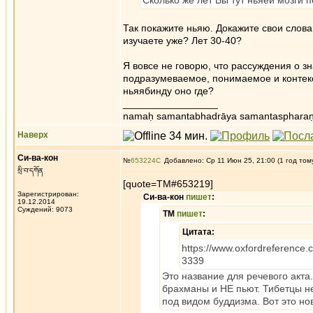
Сколько же лет Вы тут ньяей мозги 
Так покажите ньяю. Докажите свои слова
изучаете уже? Лет 30-40?
Я вовсе не говорю, что рассуждения о з
подразумеваемое, понимаемое и контекс
ньяябинду оно где?
_________________
namaḥ samantabhadrāya samantaspharaṇ
Наверх
Си-ва-кон
№
653224
Добавлено: Ср 11 Июн 25, 21:00 (1 год том
སྲི་བ་དཀོན
[quote=ТМ#653219]
Зарегистрирован:
Си-ва-кон
пишет
:
19.12.2014
Суждений: 9073
ТМ
пишет
:
Цитата:
https://www.oxfordreference
3339
Это название для речевого акта
брахманы и НЕ пьют. Тибетцы н
под видом буддизма. Вот это но