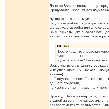
Даже по Вашей системе пол утвержда
Придумайте названия для двух таких
Лучше просто используйте
paryudāsa pratiṣedha для циклов ис
а prasajya pratiṣedha для циклов ср
Вы ж "скрипты" уже писали? Вот и 
на которые натравливается алгорит
ТМ
пишет
:
Просто какая то словесная конс
именно его нет то?
В уме, эмпирике? Как идея он в
Возможны высказывания утверждающи
И неутверждающих - не отрицающих т
взамен
),
но "запускающих цикл" исключительн
данного суждения,
но именно в пратипакше наличного -
Приведут Вам в пример дым, с кото
в одной ли вы с ним пакше, или он в
Так все таки как-то различается? Ил