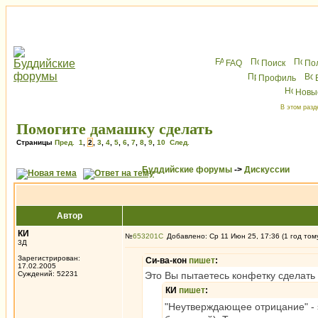
FAQ
Поиск
По
Профиль
Новы
В этом разд
Помогите дамашку сделать
Страницы
Пред.
1
,
2
,
3
,
4
,
5
,
6
,
7
,
8
,
9
,
10
След.
Буддийские форумы
->
Дискуссии
Автор
КИ
№
653201
Добавлено: Ср 11 Июн 25, 17:36 (1 год том
3Д
Зарегистрирован:
Си-ва-кон
пишет
:
17.02.2005
Суждений: 52231
Это Вы пытаетесь конфетку сделать и
КИ
пишет
:
"Неутверждающее отрицание" - э