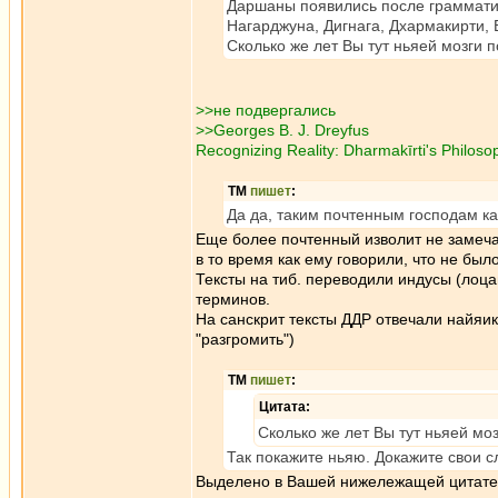
Даршаны появились после грамматик
Нагарджуна, Дигнага, Дхармакирти, 
Сколько же лет Вы тут ньяей мозги 
>>не подвергались
>>Georges B. J. Dreyfus
Recognizing Reality: Dharmakīrti's Philosop
ТМ
пишет
:
Да да, таким почтенным господам ка
Еще более почтенный изволит не замечат
в то время как ему говорили, что не было
Тексты на тиб. переводили индусы (лоц
терминов.
На санскрит тексты ДДР отвечали найяик
"разгромить")
ТМ
пишет
:
Цитата:
Сколько же лет Вы тут ньяей мо
Так покажите ньяю. Докажите свои с
Выделено в Вашей нижележащей цитате 