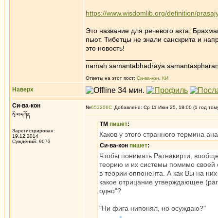
https://www.wisdomlib.org/definition/prasa
Это название для речевого акта. Брахма
пьют. Тибетцы не знали санскрита и на
это новость!
_________________
namaḥ samantabhadrāya samantaspharaṇ
Ответы на этот пост:
Си-ва-кон
,
КИ
Наверх
Си-ва-кон
№
653206
Добавлено: Ср 11 Июн 25, 18:00 (1 год том
སྲི་བ་དཀོན
ТМ
пишет
:
Зарегистрирован:
Каков у этого странного термина ан
19.12.2014
Суждений: 9073
Си-ва-кон
пишет
:
Чтобы понимать Ратнакирти, вообще
теорию и их системы помимо своей 
в теории оппонента. А как Вы на них
какое отрицание утверждающее (paryu
одно"?
"Ни фига нипонял, но осуждаю?"