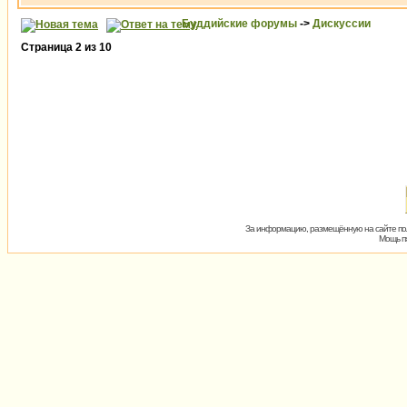
Буддийские форумы
->
Дискуссии
Страница
2
из
10
За информацию, размещённую на сайте пол
Мощь пх