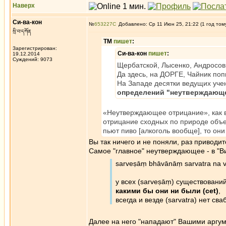
Наверх
Си-ва-кон
№
653227
Добавлено: Ср 11 Июн 25, 21:22 (1 год том
སྲི་བ་དཀོན
ТМ
пишет
:
Зарегистрирован:
Си-ва-кон
пишет
:
19.12.2014
Суждений: 9073
Щербатской, Лысенко, Андросов
Да здесь, на ДОРГЕ, Чайник по
На Западе десятки ведущих уче
определений "неутверждающ
«Неутверждающее отрицание», как в
отрицание сходных по природе объе
пьют пиво [алкоголь вообще], то он
Вы так ничего и не поняли, раз привод
Самое "главное" неутверждающее - в "Ви
sarveṣāṃ bhāvānāṃ sarvatra na 
у всех (sarveṣāṃ) существований
какими бы они ни были (cet)
,
всегда и везде (sarvatra) нет сва
Далее на него "нападают" Вашими аргуме