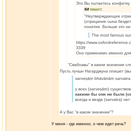
Это Вы пытаетесь конфетку с
КИ
пишет
:
"Неутверждающее отрица
(отрицание сына бездетн
понятия. Больше это ни
The most famous suc
https://www.oxfordreference
3339
Оно применимо именно для
"Свабхавы" в каком значении сл
Пусть лучшн Нагарджуна опишет (вь
sarveṣāṃ bhāvānāṃ sarvatra
у всех (sarveṣāṃ) существов
какими бы они ни были (ce
всегда и везде (sarvatra) не
А у Вас "в каком значении"?
У меня - где именно, о чем идет речь?
_________________