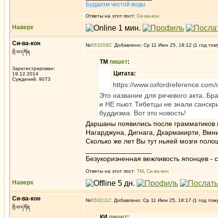
Буддизм чистой воды
Ответы на этот пост:
Си-ва-кон
Наверх
Си-ва-кон
№
653209
Добавлено: Ср 11 Июн 25, 18:12 (1 год том
སྲི་བ་དཀོན
ТМ
пишет
:
Зарегистрирован:
Цитата:
19.12.2014
Суждений: 9073
https://www.oxfordreference.com
Это название для речевого акта. Бр
и НЕ пьют. Тибетцы не знали санск
буддизма. Вот это новость!
Даршаны появились после грамматиков и
Нагарджуна, Дигнага, Дхармакирти, Вмн
Сколько же лет Вы тут ньяей мозги поло
_________________
Безукоризненная вежливость японцев - с
Ответы на этот пост:
ТМ
,
Си-ва-кон
Наверх
Си-ва-кон
№
653211
Добавлено: Ср 11 Июн 25, 18:17 (1 год том
སྲི་བ་དཀོན
КИ
пишет
: