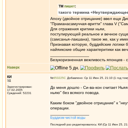
ТМ
пишет
:
такого термина «Неутверждающее 
Апоху (двойное отрицание) ввел еще Диг
"Праманасамуччая-вритти" глава V ("Са
Для отражения критики ньяи,
постулирующей реальное и вечное суще
(самсанья-лакшана), такое же, как у им
Признавая которую, буддийские логики 
найяикские общие характеритики как ве
_________________
Безукоризненная вежливость японцев - с
Наверх
КИ
№
653225
Добавлено: Ср 11 Июн 25, 21:10 (1 год том
3Д
Зарегистрирован:
До меня дошло - Си-ва-кон считает Ньяя
17.02.2005
ньяю" без всякого повода.
Суждений: 52231
Каким боком "двойное отрицание" к 
операции.
_________________
Буддизм чистой воды
Последний раз редактировалось: КИ (Ср 11 Июн 25, 21: