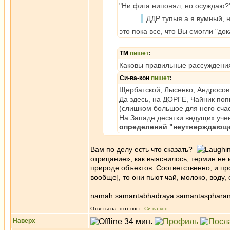
"Ни фига нипонял, но осуждаю?
ДДР тупыя а я вумный, 
это пока все, что Вы смогли "док
ТМ
пишет
:
Каковы правильные рассуждени
Си-ва-кон
пишет
:
Щербатской, Лысенко, Андросов
Да здесь, на ДОРГЕ, Чайник по
(слишком большое для него счас
На Западе десятки ведущих уче
определений "неутверждающ
Вам по делу есть что сказать?
отрицание», как выяснилось, термин не 
природе объектов. Соответственно, и пр
вообще], то они пьют чай, молоко, воду
_________________
namaḥ samantabhadrāya samantaspharaṇ
Ответы на этот пост:
Си-ва-кон
Наверх