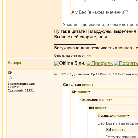
А у Вас "в каком значении"?
У меня - где именно, о чем идет реч
Ну так в цитате Нагарджуны, выделения
Вы же с ней спорите, не я
_________________
Безукоризненная вежливость японцев - с
Ответы на этот пост:
КИ
Наверх
КИ
№
653212
Добавлено: Ср 11 Июн 25, 18:19 (1 год том
3Д
Зарегистрирован:
Си-ва-кон
пишет
:
17.02.2005
Суждений: 52231
КИ
пишет
:
Си-ва-кон
пишет
:
КИ
пишет
:
Си-ва-кон
пишет
:
Это Вы пытаетесь ко
КИ
пишет
:
"Неутверждающе