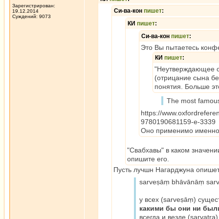
Зарегистрирован:
Си-ва-кон
пишет
:
19.12.2014
Суждений: 9073
КИ
пишет
:
Си-ва-кон
пишет
:
Это Вы пытаетесь конфет
КИ
пишет
:
"Неутверждающее от
(отрицание сына без
понятия. Больше эт
The most famous
https://www.oxfordrefer
9780190681159-e-3339
Оно применимо именно
"Свабхавы" в каком значени
опишите его.
Пусть лучшн Нагарджуна опишет 
sarveṣāṃ bhāvānāṃ sarv
у всех (sarveṣāṃ) сущес
какими бы они ни были
всегда и везде (sarvatra