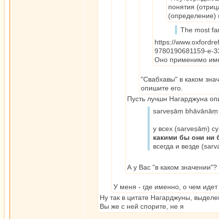
понятия (отрица
(определение) 
The most fa
https://www.oxfordr
9780190681159-e-3
Оно применимо име
"Свабхавы" в каком зна
опишите его.
Пусть лучшн Нагарджуна опи
sarveṣāṃ bhāvānāṃ 
у всех (sarveṣāṃ) с
какими бы они ни 
всегда и везде (sarv
А у Вас "в каком значении"?
У меня - где именно, о чем идет
Ну так в цитате Нагарджуны, выдел
Вы же с ней спорите, не я