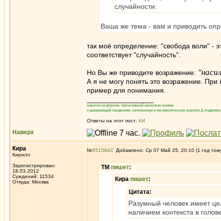
случайности.
Ваша же тема - вам и приводить оп
так моё определение: "свобода воли" - 
соответствует "случайность".
"наси
Но Вы же приводите возражение:
А я не могу понять это возражение. При
пример для понимания.
_________________
новичок на форуме, прочитавший несколько книжек
и доверяющий сведениям, изложенным в метафизическом трактате Д.Андреева 
Ответы на этот пост:
КИ
Наверх
Кира
№
651594
Добавлено: Ср 07 Май 25, 20:10 (1 год том
Кирилл
Зарегистрирован:
ТМ
пишет
:
18.03.2012
Суждений: 11534
Кира
пишет
:
Откуда: Москва
Цитата:
Разумный человек имеет цел
наличием контекста в голов