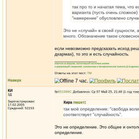
так про то и начатая тема, что е
варианта (пусть очень сложное)
"намерение" обусловлено случа
Это не «случай» в своей сущности,
много. Обозначение такое словесно
если невозможно предсказать исход реше
дхармах), то это и есть случайность.
_________________
новичок на форуме, прочитавший несколько книжек
и доверяющий сведениям, изложенным в метафизическом трактате Д.Андреева 
Ответы на этот пост:
ТМ
Наверх
КИ
№
651599
Добавлено: Ср 07 Май 25, 21:46 (1 год том
3Д
Зарегистрирован:
Кира
пишет
:
17.02.2005
Суждений: 52233
так моё определение: "свобода воли
соответствует "случайность".
Это не определение. Это общее и онтоло
определение.
_________________