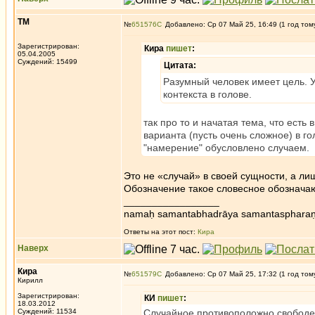
ТМ
№
651576
Добавлено: Ср 07 Май 25, 16:49 (1 год том
Зарегистрирован:
Кира
пишет
:
05.04.2005
Суждений: 15499
Цитата:
Разумный человек имеет цель. У
контекста в голове.
так про то и начатая тема, что есть 
варианта (пусть очень сложное) в г
"намерение" обусловлено случаем.
Это не «случай» в своей сущности, а л
Обозначение такое словесное обозначаю
_________________
namaḥ samantabhadrāya samantaspharaṇ
Ответы на этот пост:
Кира
Наверх
Кира
№
651579
Добавлено: Ср 07 Май 25, 17:32 (1 год том
Кирилл
Зарегистрирован:
КИ
пишет
:
18.03.2012
Суждений: 11534
Случайное противоположно свободе 