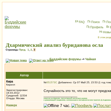
FAQ
Поиск
По
Профиль
Новы
В этом разд
Дхармический анализ буриданова осла
Страницы
Пред.
1
,
2
,
3
Буддийские форумы
->
Чайная
Автор
Кира
№
651573
Добавлено: Ср 07 Май 25, 15:53 (1 год том
Кирилл
Зарегистрирован:
Случайность это то, что не могут предс
18.03.2012
_________________
Суждений: 11534
Откуда: Москва
новичок на форуме, прочитавший несколько книжек
и доверяющий сведениям, изложенным в метафизическом трактате Д.Андреева 
Наверх