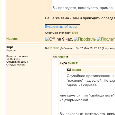
Вы приведите, пожалуйста, пример, 
Ваша же тема - вам и приводить опреде
_________________
Буддизм чистой воды
Ответы на этот пост:
Кира
Наверх
Кира
№
651592
Добавлено: Ср 07 Май 25, 20:07 (1 год том
Кирилл
Зарегистрирован:
КИ
пишет
:
18.03.2012
Суждений: 11534
Кира
пишет
:
Откуда: Москва
КИ
пишет
:
Случайное противоположно 
"насилие" над волей. Не ва
одном из случаев.
мне кажется, что "свобода воли"
из дхармической.
Вы приведите, пожалуйста, прим