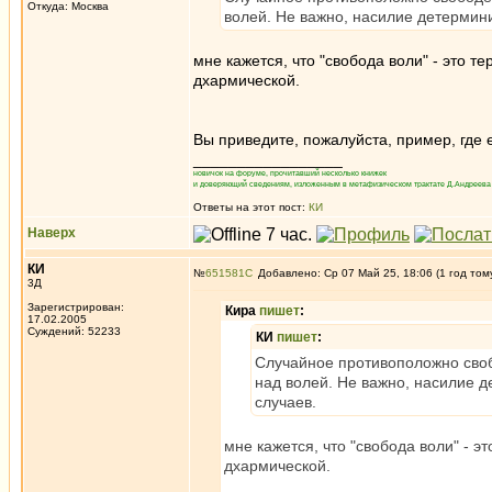
Откуда: Москва
волей. Не важно, насилие детермини
мне кажется, что "свобода воли" - это т
дхармической.
Вы приведите, пожалуйста, пример, где 
_________________
новичок на форуме, прочитавший несколько книжек
и доверяющий сведениям, изложенным в метафизическом трактате Д.Андреева 
Ответы на этот пост:
КИ
Наверх
КИ
№
651581
Добавлено: Ср 07 Май 25, 18:06 (1 год том
3Д
Зарегистрирован:
Кира
пишет
:
17.02.2005
Суждений: 52233
КИ
пишет
:
Случайное противоположно своб
над волей. Не важно, насилие д
случаев.
мне кажется, что "свобода воли" - э
дхармической.