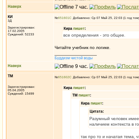
Наверх
КИ
№
651601
Добавлено: Ср 07 Май 25, 22:03 (1 год том
3Д
Зарегистрирован:
Кира
пишет
:
17.02.2005
Суждений: 52233
все определения - это общее.
Читайте учебник по логике.
_________________
Буддизм чистой воды
Наверх
ТМ
№
651602
Добавлено: Ср 07 Май 25, 22:03 (1 год том
Зарегистрирован:
Кира
пишет
:
05.04.2005
Суждений: 15499
ТМ
пишет
:
Кира
пишет
:
Цитата:
Разумный человек имеет
наличием контекста в г
так про то и начатая тема, ч