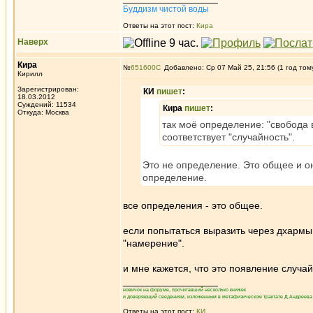
Буддизм чистой воды
Ответы на этот пост:
Кира
Наверх
Кира
№
651600
Добавлено: Ср 07 Май 25, 21:56 (1 год том
Кирилл
Зарегистрирован:
КИ
пишет
:
18.03.2012
Суждений: 11534
Кира
пишет
:
Откуда: Москва
так моё определение: "свобода 
соответствует "случайность".
Это не определение. Это общее и он
определение.
все определения - это общее.
если попытаться выразить через дхармы,
"намерение".
и мне кажется, что это появление случа
_________________
новичок на форуме, прочитавший несколько книжек
и доверяющий сведениям, изложенным в метафизическом трактате Д.Андреева 
Ответы на этот пост:
КИ