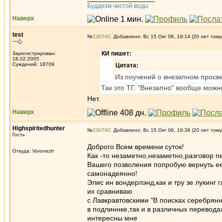
Буддизм чистой воды
Наверх
test
№
23074
Добавлено: Вс 15 Окт 06, 19:14 (20 лет тому
一心
КИ пишет:
Зарегистрирован:
18.02.2005
Суждений: 18709
Цитата:
Из поучений о внезапном просве
Так это ТГ. "Внезапно" вообще можно
Нет.
Наверх
Highspiritedhunter
№
23079
Добавлено: Вс 15 Окт 06, 19:38 (20 лет тому
Гость
Доброго Всем времени суток!
Откуда: Voronezh
Как -то незаметно,незаметно,разговор п
Вашего позволения попробую вернуть ее 
самонадеянно!
Элис ин вондерлэнд,как и тру зе лукинг
их сравниваю
с Лавкравтовскими "В поисках серебрянн
в подлиннке,так и в различных перевод
интересны мне