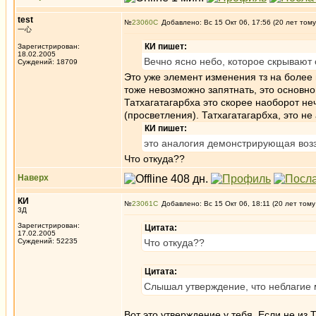
test
№
23060
Добавлено: Вс 15 Окт 06, 17:56 (20 лет тому
一心
КИ пишет:
Зарегистрирован:
18.02.2005
Вечно ясно небо, которое скрывают 
Суждений: 18709
Это уже элемент изменения тз на более в
тоже невозможно запятнать, это основно
Татхагатагарбха это скорее наоборот не
(просветления). Татхагатагарбха, это не 
КИ пишет:
это аналогия демонстрирующая воззр
Что откуда??
Наверх
КИ
№
23061
Добавлено: Вс 15 Окт 06, 18:11 (20 лет тому
3Д
Зарегистрирован:
Цитата:
17.02.2005
Суждений: 52235
Что откуда??
Цитата:
Слышал утверждение, что неблагие 
Вот это утверждение у тебя. Если не из Т