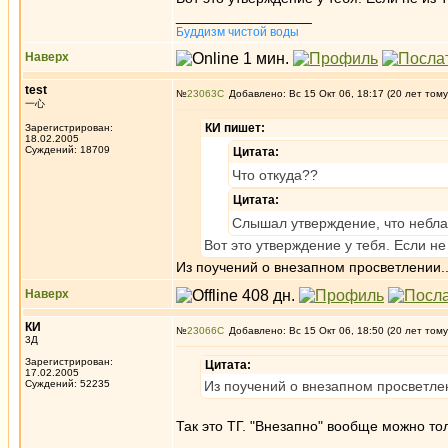
_________________
Буддизм чистой воды
Наверх
test
№
23063
Добавлено: Вс 15 Окт 06, 18:17 (20 лет тому
一心
КИ пишет:
Зарегистрирован:
18.02.2005
Суждений: 18709
Цитата:
Что откуда??
Цитата:
Слышал утверждение, что неблаг
Вот это утверждение у тебя. Если не 
Из поучений о внезапном просветлении..
Наверх
КИ
№
23066
Добавлено: Вс 15 Окт 06, 18:50 (20 лет тому
3Д
Зарегистрирован:
Цитата:
17.02.2005
Суждений: 52235
Из поучений о внезапном просветлен
Так это ТГ. "Внезапно" вообще можно тол
_________________