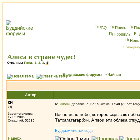
FAQ
Поиск
По
Профиль
Новы
В этом разд
Алиса в стране чудес!
Страницы
Пред.
1
,
2
,
3
,
4
Буддийские форумы
->
Чайная
Автор
КИ
№
23058
Добавлено: Вс 15 Окт 06, 17:48 (20 лет тому
3Д
Зарегистрирован:
Вечно ясно небо, которое скрывают обл
17.02.2005
Татхагатагарбхи. А твои эти облака откуд
Суждений: 52235
_________________
Буддизм чистой воды
Наверх