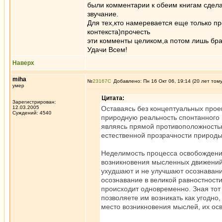
были комментарии к обеим книгам сдел
звучание.
Для тех,кто намеревается еще только пр
контекста)прочесть
эти комменты целиком,а потом лишь бра
Удачи Всем!
Наверх
miha
№
23167
Добавлено: Пн 16 Окт 06, 19:14 (20 лет том
умер
Цитата:
Зарегистрирован:
12.03.2005
Оставаясь без концептуальных прое
Суждений: 4540
природную реальность спонтанного п
являясь прямой противоположностью
естественной прозрачности природы
Неделимость процесса освобождения
возникновения мысленных движений 
ухудшают и не улучшают осознавание
осознавание в великой равностност
происходит одновременно. Зная тот 
позволяете им возникать как угодно
место возникновения мыслей, их ос