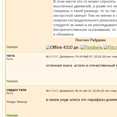
В этом месте кто-то может спросить:
мысленных движений, а разве это не
говоришь о такой разнице, то ты так
несчастной свиньи! Тем не менее я
энергии сострадательного резонанс
следуете за ними и не разглядывает
беспрепятственное осознавание, то 
и обнажена.
Лонгчен Рабджам.
Наверх
гость
№
33333
Добавлено: Пт 04 Май 07, 22:24 (19 лет том
Гость
отличная книга. кстати и отечественный 
Наверх
сиддха тали
№
97504
Добавлено: Вс 21 Авг 11, 22:26 (15 лет тому
Гость
в своем роде алиса это парафраз дхам
Откуда: Netanya
Наверх