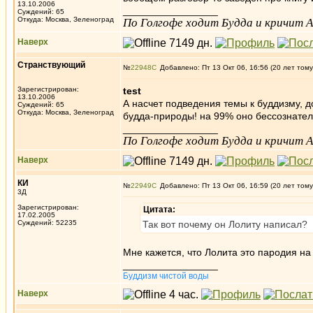
13.10.2006
_________________
Суждений: 65
Откуда: Москва, Зеленоград
По Голгофе ходит Будда и кричит Ал
Наверх
Странствующий
№
22948
Добавлено: Пт 13 Окт 06, 16:56 (20 лет тому
Зарегистрирован:
test
13.10.2006
А насчет подведения темы к буддизму, 
Суждений: 65
Откуда: Москва, Зеленоград
будда-природы! на 99% оно бессознатель
_________________
По Голгофе ходит Будда и кричит Ал
Наверх
КИ
№
22949
Добавлено: Пт 13 Окт 06, 16:59 (20 лет тому
3Д
Зарегистрирован:
Цитата:
17.02.2005
Суждений: 52235
Так вот почему он Лолиту написал?
Мне кажется, что Лолита это пародия н
_________________
Буддизм чистой воды
Наверх