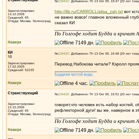
Странствующий
№
22941
Добавлено: Пт 13 Окт 06, 16:47 (20 лет тому
Зарегистрирован:
http://lib.ru/CARROLL/alisa_zah.txt
вот кст
13.10.2006
не важно вовсе! главное вложенный глуб
Суждений: 65
Откуда: Москва, Зеленоград
сказал КИ
_________________
По Голгофе ходит Будда и кричит Ал
Наверх
КИ
№
22942
Добавлено: Пт 13 Окт 06, 16:48 (20 лет тому
3Д
Зарегистрирован:
Перевод Набокова читали? Кэролл прояв
17.02.2005
_________________
Суждений: 52235
Буддизм чистой воды
Наверх
Странствующий
№
22943
Добавлено: Пт 13 Окт 06, 16:51 (20 лет тому
Зарегистрирован:
говорят,что человек есть набор костей,
13.10.2006
рефлекторной дуги! вы же, наверное в э
Суждений: 65
Откуда: Москва, Зеленоград
_________________
По Голгофе ходит Будда и кричит Ал
Наверх