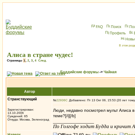
FAQ
Поиск
По
Профиль
Новы
В этом разд
Алиса в стране чудес!
Страницы
1
,
2
,
3
,
4
След.
Буддийские форумы
->
Чайная
Автор
Странствующий
№
22936
Добавлено: Пт 13 Окт 06, 15:53 (20 лет тому
Зарегистрирован:
Люди, недавно посмотрел мульт Алиса в с
13.10.2006
теме?[/i][/b]
Суждений: 65
Откуда: Москва, Зеленоград
_________________
По Голгофе ходит Будда и кричит Ал
Наверх