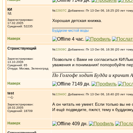
КИ
№
22937
Добавлено: Пт 13 Окт 06, 16:25 (20 лет тому
3Д
Зарегистрирован:
Хорошая детская книжка.
17.02.2005
_________________
Суждений: 52235
Буддизм чистой воды
Наверх
Странствующий
№
22939
Добавлено: Пт 13 Окт 06, 16:36 (20 лет тому
Зарегистрирован:
Позвольте с Вами не согласиться КИ!Ль
13.10.2006
уважения и понимания! попоробуйте пере
Суждений: 65
Откуда: Москва, Зеленоград
_________________
По Голгофе ходит Будда и кричит Ал
Наверх
test
№
22940
Добавлено: Пт 13 Окт 06, 16:40 (20 лет тому
一心
А он читать не умеет. Если только вы не
Зарегистрирован:
18.02.2005
И ещё подведите, пжлст, тему к буддизму
Суждений: 18709
Наверх