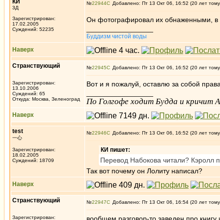
КИ
№
22944
Добавлено: Пт 13 Окт 06, 16:52 (20 лет тому
3Д
Зарегистрирован:
Он фотографировал их обнаженными, в 
17.02.2005
_________________
Суждений: 52235
Буддизм чистой воды
Наверх
Странствующий
№
22945
Добавлено: Пт 13 Окт 06, 16:52 (20 лет тому
Зарегистрирован:
Вот и я пожалуй, оставлю за собой права 
13.10.2006
_________________
Суждений: 65
Откуда: Москва, Зеленоград
По Голгофе ходит Будда и кричит Ал
Наверх
test
№
22946
Добавлено: Пт 13 Окт 06, 16:52 (20 лет тому
一心
КИ пишет:
Зарегистрирован:
18.02.2005
Перевод Набокова читали? Кэролл п
Суждений: 18709
Так вот почему он Лолиту написал?
Наверх
Странствующий
№
22947
Добавлено: Пт 13 Окт 06, 16:54 (20 лет тому
Зарегистрирован:
вообщем разговор-то заведен про книгу и