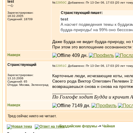
test
№
22950
Добавлено: Пт 13 Окт 06, 17:03 (20 лет тому
一心
Странствующий пишет:
Зарегистрирован:
18.02.2005
test
Суждений: 18709
А насчет подведения темы к буддизм
будда-природы! на 99% оно бессозна
Даже Будда не видит будда-природу, но
При этом это воплощение осознанности 
Наверх
Странствующий
№
22951
Добавлено: Пт 13 Окт 06, 17:03 (20 лет тому
Зарегистрирован:
Карточные люди, исчезающие коты, неле
13.10.2006
Своего рода Виктор Олегович Пелевин 1
Суждений: 65
Откуда: Москва, Зеленоград
возвращаешься снова н снова на протяж
_________________
По Голгофе ходит Будда и кричит Ал
Наверх
Тред сейчас никто не читает.
Буддийские форумы
->
Чайная