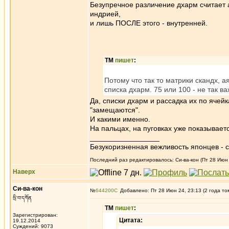
Безупречное различение дхарм считает 
индрией,
и лишь ПОСЛЕ этого - внутренней.
ТМ
пишет
:
Потому что так то матрики скандх, а
списка дхарм. 75 или 100 - не так ва
Да, списки дхарм и рассадка их по ячей
"замещаются".
И какими именно.
На пальцах, на пуговках уже показывает
_________________
Безукоризненная вежливость японцев - с
Последний раз редактировалось: Си-ва-кон (Пт 28 Июн 2
Наверх
Си-ва-кон
№
644200
Добавлено: Пт 28 Июн 24, 23:13 (2 года то
སྲི་བ་དཀོན
ТМ
пишет
:
Зарегистрирован:
Цитата:
19.12.2014
Суждений: 9073