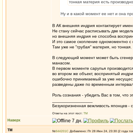
тонкая материя есть производно
Ну и в какой момент ее нет и она п
В АК внешняя индрия контактирует имен
Не стану сейчас расписывать две модели
но внешняя индрия не способна воспри
И это самое скопление одномоментно с 
Там уже не "грубая" материя, но тонкая.
В следующий момент может быть сгенерир
манасом.
В первом моменте сарупья производитс
во втором же объект, воспринятый индри
ошибочно принимаемый за уже несущес
разведены даже по временным интервал
Роль сознания - убедить Вас в том, что эт
_________________
Безукоризненная вежливость японцев - с
Ответы на этот пост:
ТМ
Наверх
ТМ
№
644201
Добавлено: Пт 28 Июн 24, 23:30 (2 года то