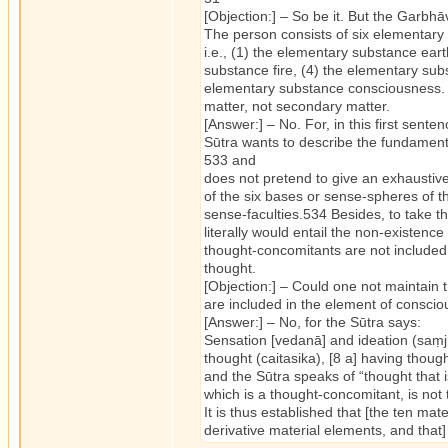
[Objection:] – So be it. But the Garbhā
The person consists of six elementary
i.e., (1) the elementary substance ear
substance fire, (4) the elementary su
elementary substance consciousness. Th
matter, not secondary matter.
[Answer:] – No. For, in this first sent
Sūtra wants to describe the fundamen
533 and
does not pretend to give an exhaustive d
of the six bases or sense-spheres of the
sense-faculties.534 Besides, to take t
literally would entail the non-existence 
thought-concomitants are not included 
thought.
[Objection:] – Could one not maintain t
are included in the element of consci
[Answer:] – No, for the Sūtra says:
Sensation [vedanā] and ideation (saṃjñā
thought (caitasika), [8 a] having thought
and the Sūtra speaks of “thought that i
which is a thought-concomitant, is not 
It is thus established that [the ten ma
derivative material elements, and that] 