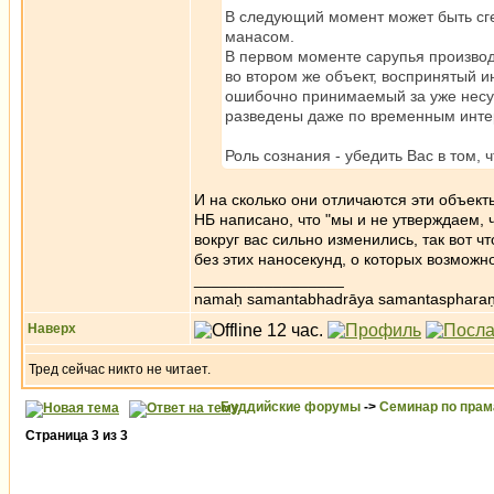
В следующий момент может быть сген
манасом.
В первом моменте сарупья произво
во втором же объект, воспринятый и
ошибочно принимаемый за уже несу
разведены даже по временным инте
Роль сознания - убедить Вас в том, ч
И на сколько они отличаются эти объе
НБ написано, что "мы и не утверждаем, 
вокруг вас сильно изменились, так вот 
без этих наносекунд, о которых возможно
_________________
namaḥ samantabhadrāya samantaspharaṇ
Наверх
Тред сейчас никто не читает.
Буддийские форумы
->
Семинар по пра
Страница
3
из
3