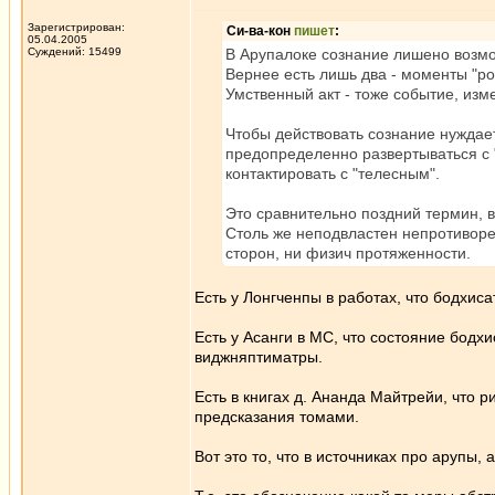
Зарегистрирован:
Си-ва-кон
пишет
:
05.04.2005
Суждений: 15499
В Арупалоке сознание лишено возмо
Вернее есть лишь два - моменты "ро
Умственный акт - тоже событие, изм
Чтобы действовать сознание нуждае
предопределенно развертываться с "
контактировать с "телесным".
Это сравнительно поздний термин, в
Столь же неподвластен непротивореч
сторон, ни физич протяженности.
Есть у Лонгченпы в работах, что бодхиса
Есть у Асанги в МС, что состояние бодх
виджняптиматры.
Есть в книгах д. Ананда Майтрейи, что 
предсказания томами.
Вот это то, что в источниках про арупы,