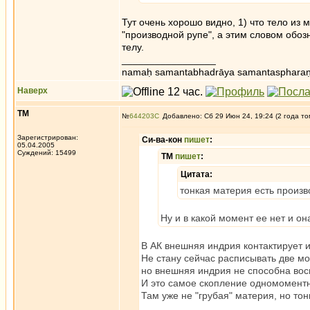
Тут очень хорошо видно, 1) что тело из 
"производной рупе", а этим словом обоз
телу.
_________________
namaḥ samantabhadrāya samantaspharaṇ
Наверх
ТМ
№
644203
Добавлено: Сб 29 Июн 24, 19:24 (2 года то
Зарегистрирован:
Си-ва-кон
пишет
:
05.04.2005
Суждений: 15499
ТМ
пишет
:
Цитата:
тонкая материя есть произв
Ну и в какой момент ее нет и о
В АК внешняя индрия контактирует 
Не стану сейчас расписывать две мо
но внешняя индрия не способна вос
И это самое скопление одномоментн
Там уже не "грубая" материя, но тон