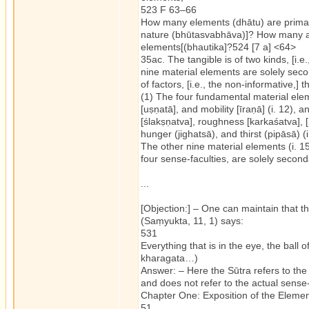
523 F 63–66
How many elements (dhātu) are primary 
nature (bhūtasvabhāva)]? How many ar
elements[(bhautika]?524 [7 a] <64>
35ac. The tangible is of two kinds, [i.
nine material elements are solely secon
of factors, [i.e., the non-informative,] t
(1) The four fundamental material elem
[uṣṇatā], and mobility [īraṇā] (i. 12)
[ślakṣṇatva], roughness [karkaśatva], [
hunger (jighatsā), and thirst (pipāsā) (
The other nine material elements (i. 15cd
four sense-faculties, are solely second
...
[Objection:] – One can maintain that th
(Saṃyukta, 11, 1) says:
531
Everything that is in the eye, the ball
kharagata…)
Answer: – Here the Sūtra refers to the 
and does not refer to the actual sense-
Chapter One: Exposition of the Element
51