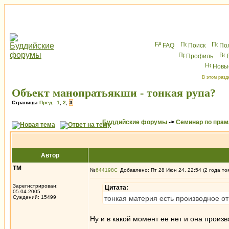
FAQ
Поиск
По
Профиль
Новы
В этом разд
Объект манопратьякши - тонкая рупа?
Страницы
Пред.
1
,
2
,
3
Буддийские форумы
->
Семинар по пра
Автор
ТМ
№
644198
Добавлено: Пт 28 Июн 24, 22:54 (2 года то
Зарегистрирован:
Цитата:
05.04.2005
Суждений: 15499
тонкая материя есть производное от
Ну и в какой момент ее нет и она произ
_________________