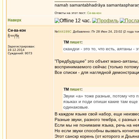
namaḥ samantabhadrāya samantaspharaṇ
Ответы на этот пост:
Си-ва-кон
Наверх
Си-ва-кон
№
644199
Добавлено: Пт 28 Июн 24, 23:02 (2 года то
སྲི་བ་དཀོན
ТМ
пишет
:
Зарегистрирован:
скандхи - это то, что есть, аятаны -
19.12.2014
Суждений: 9073
"Предбудущее" это объект мано-аятаны,
воспринимаемого сейчас (только потому 
Все списки - для наглядной демонстрац
ТМ
пишет
:
Звуки «а» тоже разные, потому что 
языках и поди опиши какие там еще р
одинаковые.
В каждом языке свой набор, еще неизвес
Разные звуки, разного тембра, с разны
Если мы не понимаем языка, речь на нем
Но если звуки способны вызвать когнитив
Этот санскр корень (от которого и Дхьяна