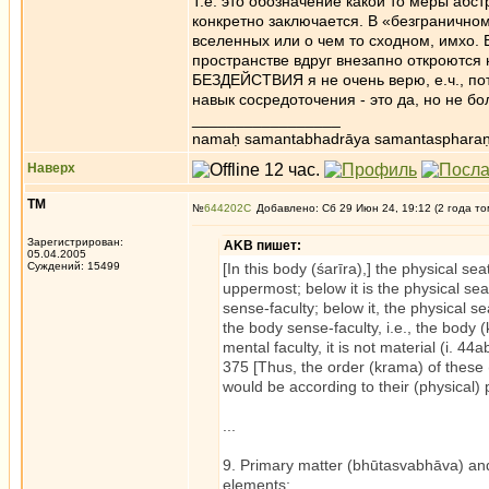
Т.е. это обозначение какой то меры абс
конкретно заключается. В «безгранично
вселенных или о чем то сходном, имхо. 
пространстве вдруг внезапно откроются 
БЕЗДЕЙСТВИЯ я не очень верю, е.ч., по
навык сосредоточения - это да, но не бо
_________________
namaḥ samantabhadrāya samantaspharaṇ
Наверх
ТМ
№
644202
Добавлено: Сб 29 Июн 24, 19:12 (2 года то
Зарегистрирован:
AKB пишет:
05.04.2005
Суждений: 15499
[In this body (śarīra),] the physical sea
uppermost; below it is the physical seat
sense-faculty; below it, the physical s
the body sense-faculty, i.e., the body (
mental faculty, it is not material (i. 44a
375 [Thus, the order (krama) of these (
would be according to their (physical) 
...
9. Primary matter (bhūtasvabhāva) an
elements;