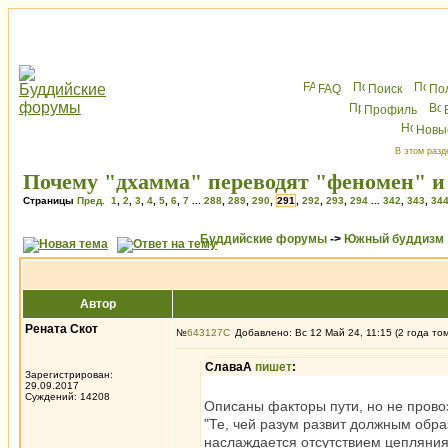
FAQ
Поиск
По
Профиль
Новы
В этом разд
Почему "дхамма" переводят "феномен" и 
Страницы
Пред.
1
,
2
,
3
,
4
,
5
,
6
,
7
...
288
,
289
,
290
,
291
,
292
,
293
,
294
...
342
,
343
,
34
Буддийские форумы
->
Южный буддизм
Автор
Рената Скот
№
643127
Добавлено: Вс 12 Май 24, 11:15 (2 года то
СлаваА
пишет
:
Зарегистрирован:
29.09.2017
Суждений: 14208
Описаны факторы пути, но не провоз
"Те, чей разум развит должным обр
наслаждается отсутствием цепляния