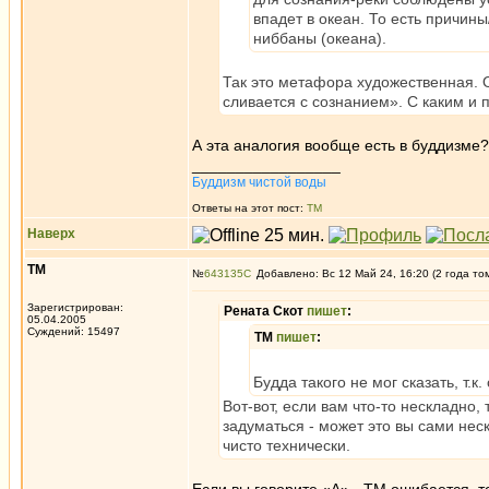
впадет в океан. То есть причин
ниббаны (океана).
Так это метафора художественная. О
сливается с сознанием». С каким и 
А эта аналогия вообще есть в буддизме?
_________________
Буддизм чистой воды
Ответы на этот пост:
ТМ
Наверх
ТМ
№
643135
Добавлено: Вс 12 Май 24, 16:20 (2 года то
Зарегистрирован:
Рената Скот
пишет
:
05.04.2005
Суждений: 15497
ТМ
пишет
:
Будда такого не мог сказать, т.к
Вот-вот, если вам что-то нескладно, 
задуматься - может это вы сами не
чисто технически.