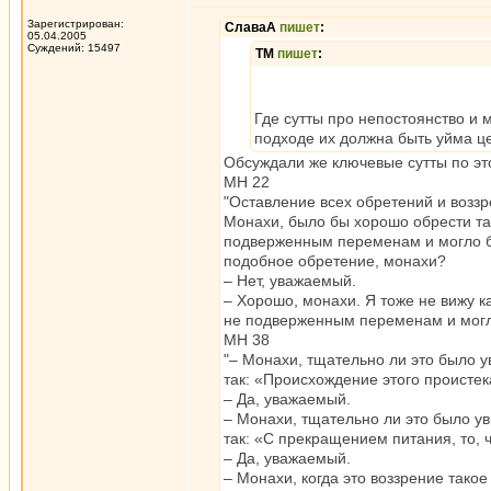
Зарегистрирован:
СлаваА
пишет
:
05.04.2005
Суждений: 15497
ТМ
пишет
:
Где сутты про непостоянство и
подходе их должна быть уйма це
Обсуждали же ключевые сутты по эт
МН 22
"Оставление всех обретений и возз
Монахи, было бы хорошо обрести та
подверженным переменам и могло бы 
подобное обретение, монахи?
– Нет, уважаемый.
– Хорошо, монахи. Я тоже не вижу 
не подверженным переменам и могло 
МН 38
"– Монахи, тщательно ли это было 
так: «Происхождение этого проистек
– Да, уважаемый.
– Монахи, тщательно ли это было у
так: «С прекращением питания, то,
– Да, уважаемый.
– Монахи, когда это воззрение такое