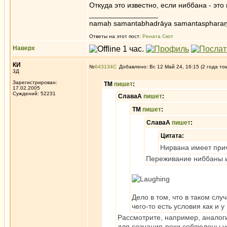
Откуда это известно, если ниббана - э
_________________
namaḥ samantabhadrāya samantaspharaṇ
Ответы на этот пост:
Рената Скот
Наверх
КИ
№
643134
Добавлено: Вс 12 Май 24, 16:15 (2 года то
3Д
Зарегистрирован:
ТМ
пишет
:
17.02.2005
Суждений: 52231
СлаваА
пишет
:
ТМ
пишет
:
СлаваА
пишет
:
Цитата:
Нирвана имеет прич
Переживание ниббаны и
Дело в том, что в таком слу
чего-то есть условия как и у
Рассмотрите, например, аналоги
для сознания-реки соблюдены усл