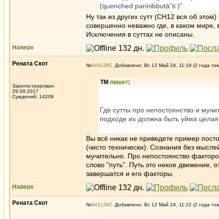
(quenched parinibbutā”ti )"
Ну так из других сутт (СН12 вся об этом
совершенно неважно где, в каком мире, 
Исключения в суттах не описаны.
Наверх
Рената Скот
№
643128
Добавлено: Вс 12 Май 24, 11:19 (2 года то
ТМ
пишет
:
Зарегистрирован:
29.09.2017
Суждений: 14208
Где сутты про непостоянство и муч
подходе их должна быть уйма целая,
Вы всё никак не приведете пример посто
(чисто технически). Сознания без мысле
мучительно. Про непостоянство факторо
слово "путь". Путь это некое движение,
завершатся и его факторы.
Наверх
Рената Скот
№
643129
Добавлено: Вс 12 Май 24, 11:22 (2 года то