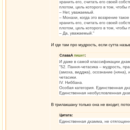
хранить его, считать его своей собс
плотом, цель которого в том, чтобы 
– Нет, уважаемый.
– Монахи, когда это воззрение такое
хранить его, считать его своей собс
плотом, цель которого в том, чтобы 
– Да, уважаемый."
И где там про мудрость, если сутта на
СлаваА
пишет
:
И даже в самой классификации дхам
"52. Пання-четасика – мудрость, п
(амоха, видджа), осознание (няна),
четасики.
IV. Ниббана.
Особая категория. Единственная дх
Единственная необусловленная дха
В трилакшану только она не входит, пот
Цитата:
Единственная дхамма, не отягощен