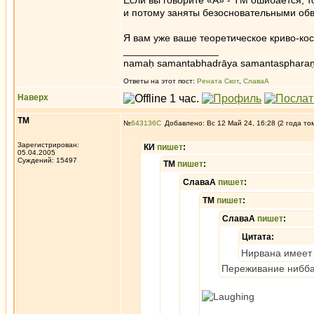
Если вы говорите «А» - ТМ ошибается, т
и потому заняты безосновательными об
Я вам уже ваше теоретическое криво-косо
_________________
namaḥ samantabhadrāya samantaspharaṇ
Ответы на этот пост:
Рената Скот
,
СлаваА
Наверх
ТМ
№
643136
Добавлено: Вс 12 Май 24, 16:28 (2 года то
Зарегистрирован:
КИ
пишет
:
05.04.2005
Суждений: 15497
ТМ
пишет
:
СлаваА
пишет
:
ТМ
пишет
:
СлаваА
пишет
:
Цитата:
Нирвана имеет 
Переживание нибба