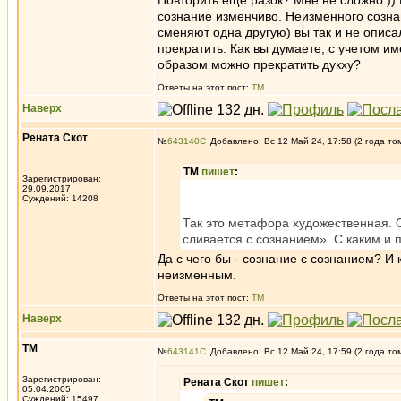
Повторить еще разок? Мне не сложно.)) Из
сознание изменчиво. Неизменного сознан
сменяют одна другую) вы так и не описа
прекратить. Как вы думаете, с учетом и
образом можно прекратить дукху?
Ответы на этот пост:
ТМ
Наверх
Рената Скот
№
643140
Добавлено: Вс 12 Май 24, 17:58 (2 года то
ТМ
пишет
:
Зарегистрирован:
29.09.2017
Суждений: 14208
Так это метафора художественная. О
сливается с сознанием». С каким и 
Да с чего бы - сознание с сознанием? И 
неизменным.
Ответы на этот пост:
ТМ
Наверх
ТМ
№
643141
Добавлено: Вс 12 Май 24, 17:59 (2 года то
Зарегистрирован:
Рената Скот
пишет
:
05.04.2005
Суждений: 15497