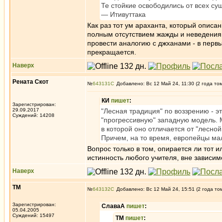
Те стойкие освободились от всех су
— Итивуттака
Как раз тот ум араханта, который описан
полным отсутствием жажды и неведения.
провести аналогию с джханами - в первы
прекращается.
Наверх
Рената Скот
№
643131
Добавлено: Вс 12 Май 24, 11:30 (2 года то
КИ
пишет
:
Зарегистрирован:
29.09.2017
"Лесная традиция" по воззрению - э
Суждений: 14208
"прогрессивную" западную модель. М
в которой оно отличается от "лесно
Причем, на то время, европейцы ма
Вопрос только в том, опирается ли тот и
истинность любого учителя, вне зависим
Наверх
ТМ
№
643132
Добавлено: Вс 12 Май 24, 15:51 (2 года то
Зарегистрирован:
СлаваА
пишет
:
05.04.2005
Суждений: 15497
ТМ
пишет
: