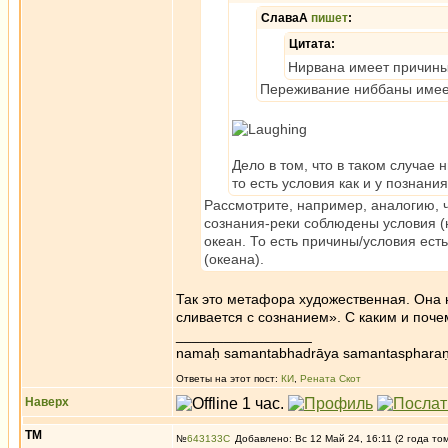
СлаваА
пишет
:
Цитата:
Нирвана имеет причины
Переживание ниббаны имеет
Дело в том, что в таком случае н
то есть условия как и у познания
Рассмотрите, например, аналогию, ч
сознания-реки соблюдены условия (не
океан. То есть причины/условия ест
(океана).
Так это метафора художественная. Она н
сливается с сознанием». С каким и поче
_________________
namaḥ samantabhadrāya samantaspharaṇ
Ответы на этот пост:
КИ
,
Рената Скот
Наверх
ТМ
№
643133
Добавлено: Вс 12 Май 24, 16:11 (2 года то