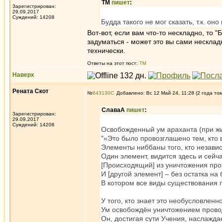
ТМ
пишет
:
Зарегистрирован:
29.09.2017
Суждений: 14208
Будда такого не мог сказать, т.к. оно
Вот-вот, если вам что-то нескладно, то "
задуматься - может это вы сами нескла
технически.
Ответы на этот пост:
ТМ
Наверх
Рената Скот
№
643130
Добавлено: Вс 12 Май 24, 11:28 (2 года то
СлаваА
пишет
:
Зарегистрирован:
29.09.2017
Суждений: 14208
Освобожденный ум араханта (при жиз
"«Это было провозглашено тем, кто 
Элементы ниббаны того, кто независи
Один элемент, видится здесь и сейча
[Происходящий] из уничтожения про
И [другой элемент] – без остатка на
В котором все виды существования
У того, кто знает это необусловленн
Ум освобождён уничтожением прово
Он, достигая сути Учения, наслажд