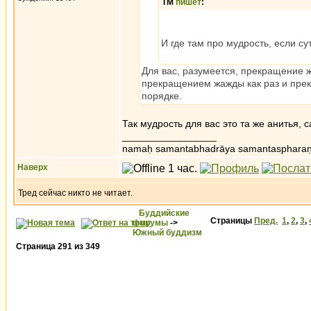
ТМ
пишет
:
И где там про мудрость, если 
Для вас, разумеется, прекращение ж
прекращением жажды как раз и прек
порядке.
Так мудрость для вас это та же анитья, 
_________________
namaḥ samantabhadrāya samantaspharaṇ
Наверх
Тред сейчас никто не читает.
Буддийские
Страницы
Пред.
1
,
2
,
3
,
форумы
->
Южный буддизм
Страница
291
из
349