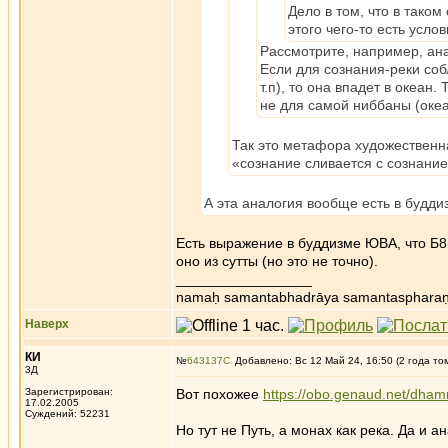
Дело в том, что в таком
этого чего-то есть услов
Рассмотрите, например, ана
Если для сознания-реки соб
т.п), то она впадет в океан
не для самой ниббаны (океа
Так это метафора художественна
«сознание сливается с сознание
А эта аналогия вообще есть в будди
Есть выражение в буддизме ЮВА, что Б8П
оно из сутты (но это не точно).
_________________
namaḥ samantabhadrāya samantaspharaṇ
Наверх
КИ
№
643137
Добавлено: Вс 12 Май 24, 16:50 (2 года то
3Д
Зарегистрирован:
Вот похожее
https://obo.genaud.net/dha
17.02.2005
Суждений: 52231
Но тут не Путь, а монах как река. Да и 