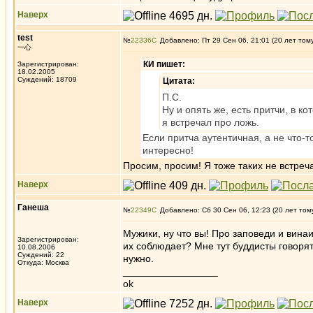
Наверх
test
№
22336
Добавлено: Пт 29 Сен 06, 21:01 (20 лет том
一心
КИ пишет:
Зарегистрирован:
18.02.2005
Суждений: 18709
Цитата:
П.С.
Ну и опять же, есть притчи, в 
я встречал про ложь.
Если притча аутентичная, а не что-т
интересно!
Просим, просим! Я тоже таких не встреч
Наверх
Ганеша
№
22349
Добавлено: Сб 30 Сен 06, 12:23 (20 лет том
Мужики, ну что вы! Про заповеди и винаи
Зарегистрирован:
их соблюдает? Мне тут буддисты говорят,
10.08.2006
Суждений: 22
нужно.
Откуда: Москва
_________________
ok
Наверх