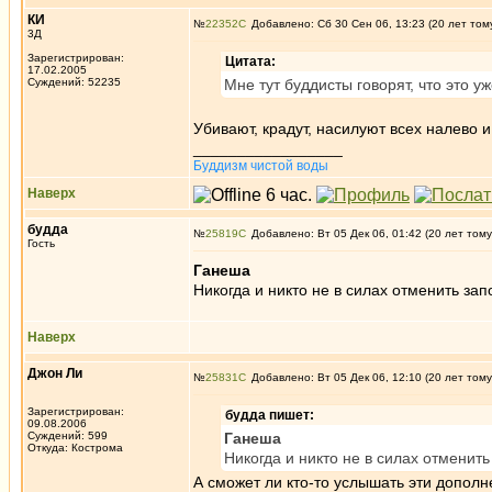
КИ
№
22352
Добавлено: Сб 30 Сен 06, 13:23 (20 лет том
3Д
Зарегистрирован:
Цитата:
17.02.2005
Суждений: 52235
Мне тут буддисты говорят, что это у
Убивают, крадут, насилуют всех налево 
_________________
Буддизм чистой воды
Наверх
будда
№
25819
Добавлено: Вт 05 Дек 06, 01:42 (20 лет тому
Гость
Ганеша
Никогда и никто не в силах отменить за
Наверх
Джон Ли
№
25831
Добавлено: Вт 05 Дек 06, 12:10 (20 лет тому
Зарегистрирован:
будда пишет:
09.08.2006
Суждений: 599
Ганеша
Откуда: Кострома
Никогда и никто не в силах отменит
А сможет ли кто-то услышать эти дополн