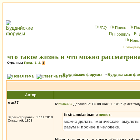
FAQ
Поиск
По
Профиль
Новы
В этом разд
что такое жизнь и что можно рассматрив
Страницы
Пред.
1
,
2
,
3
Буддийские форумы
->
Буддистская фи
Автор
миг37
№
593632
Добавлено: Пн 08 Ноя 21, 10:05 (5 лет том
firstnamelastname
пишет
:
Зарегистрирован: 17.11.2018
Суждений: 1858
можно делать "магические" амулеты
разум и прочее в человеке.
Можно не делать и таким образом избеж