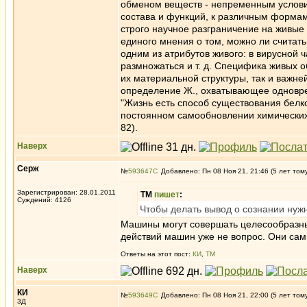
обменом веществ - непременным условие
состава и функций, к различным формам
строго научное разграничение на живые 
единого мнения о том, можно ли считать
одним из атрибутов живого: в вирусной 
размножаться и т. д. Специфика живых о
их материальной структуры, так и важн
определение Ж., охватывающее одноврем
"Жизнь есть способ существования белко
постоянном самообновлении химических сос
82).
Наверх
Серж
№
593647
Добавлено: Пн 08 Ноя 21, 21:46 (5 лет том
Зарегистрирован: 28.01.2011
ТМ
пишет
:
Суждений: 4126
Чтобы делать вывод о сознании нуж
Машины могут совершать целесообразны
действий машин уже не вопрос. Они сам
Ответы на этот пост:
КИ
,
ТМ
Наверх
КИ
№
593649
Добавлено: Пн 08 Ноя 21, 22:00 (5 лет том
3Д