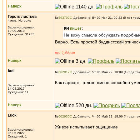
Наверх
Горсть листьев
№
593702
Добавлено: Вт 09 Ноя 21, 09:22 (5 лет том
Фикус, Историк
Зарегистрирован:
КИ
пишет
:
10.09.2010
Суждений: 31235
Не вижу смысла обсуждать подобны
Верно. Есть простой буддистский этическ
_________________
нео-буддист
Наверх
fad
№
602917
Добавлено: Чт 05 Май 22, 10:09 (4 года то
Как вариант: только живое способно уме
Зарегистрирован:
14.04.2017
Суждений: 11
Наверх
Luck
№
602935
Добавлено: Чт 05 Май 22, 18:06 (4 года то
Живое испытывает ощущение
Зарегистрирован:
05.05.2022
Суждений: 1