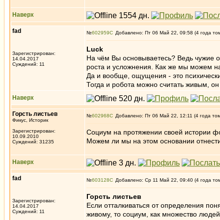
Наверх
fad
№
602959
Добавлено: Пт 06 Май 22, 09:58 (4 года то
Luck
Зарегистрирован:
На чём Вы основываетесь? Ведь чужие о
14.04.2017
Суждений: 11
роста и усложнения. Как же мы можем н
Да и вообще, ощущения - это психически
Тогда и робота можно считать живым, о
Наверх
Горсть листьев
№
602968
Добавлено: Пт 06 Май 22, 12:11 (4 года то
Фикус, Историк
Зарегистрирован:
Социум на протяжении своей истории фор
10.09.2010
Можем ли мы на этом основании отнест
Суждений: 31235
Наверх
fad
№
603128
Добавлено: Ср 11 Май 22, 09:40 (4 года то
Горсть листьев
Зарегистрирован:
Если отталкиваться от определения поня
14.04.2017
Суждений: 11
живому, то социум, как множество людей,