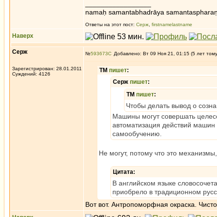
_________________
namaḥ samantabhadrāya samantaspharaṇ
Ответы на этот пост:
Серж
,
firstnamelastname
Наверх
Серж
№
593673
Добавлено: Вт 09 Ноя 21, 01:15 (5 лет том
Зарегистрирован: 28.01.2011
ТМ
пишет
:
Суждений: 4126
Серж
пишет
:
ТМ
пишет
:
Чтобы делать вывод о созн
Машины могут совершать целес
автоматизация действий машин 
самообучению.
Не могут, потому что это механизм
Цитата:
В английском языке словосочетан
приобрело в традиционном рус
Вот вот. Антропоморфная окраска. Чисто