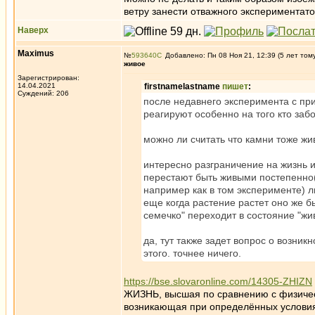
ветру занести отважного экспериментат
Наверх
Maximus
№
593640
Добавлено: Пн 08 Ноя 21, 12:39 (5 лет том
живое
Зарегистрирован:
14.04.2021
firstnamelastname
пишет
:
Суждений: 206
после недавнего эксперимента с пр
реагируют особенно на того кто забо
можно ли считать что камни тоже жи
интересно разграничение на жизнь и
перестают быть живыми постепенно
например как в том эксперименте) л
еще когда растение растет оно же б
семечко" переходит в состояние "жи
да, тут также задет вопрос о возни
этого. точнее ничего.
https://bse.slovaronline.com/14305-ZHIZN
ЖИЗНЬ, высшая по сравнению с физичес
возникающая при определённых условия