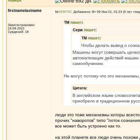
Наверх
firstnamelastname
№
593675
Добавлено: Вт 09 Ноя 21, 01:23 (5 лет том
ТМ
пишет
:
Зарегистрирован:
24.09.2021
Серж
пишет
:
Суждений: 16
ТМ
пишет
:
Чтобы делать вывод о созн
Машины могут совершать целес
автоматизация действий машин 
самообучению.
Не могут, потому что это механизм
Цитата:
В английском языке словосочетан
приобрело в традиционном рус
люди это тоже механизмы которы всестор
прочих "наворотов" типо "поток сознания
все может быть устроено как то.
на этой планете все люди очень похожи 