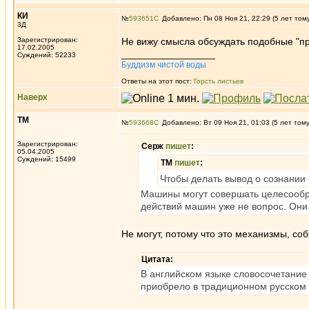
КИ
№
593651
Добавлено: Пн 08 Ноя 21, 22:29 (5 лет том
3Д
Зарегистрирован:
Не вижу смысла обсуждать подобные "п
17.02.2005
_________________
Суждений: 52233
Буддизм чистой воды
Ответы на этот пост:
Горсть листьев
Наверх
ТМ
№
593668
Добавлено: Вт 09 Ноя 21, 01:03 (5 лет том
Зарегистрирован:
Серж
пишет
:
05.04.2005
Суждений: 15499
ТМ
пишет
:
Чтобы делать вывод о сознании
Машины могут совершать целесообр
действий машин уже не вопрос. Они
Не могут, потому что это механизмы, с
Цитата:
В английском языке словосочетание a
приобрело в традиционном русском