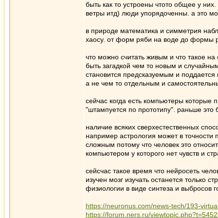
быть как то устроены чтото общее у них
ветры итд) люди упорядоченны. а это мо
в природе математика и симметрия наблю
хаосу. от форм ряби на воде до формы 
что можно считать живым и что такое на 
быть загадкой чем то новым и случайным
становится предсказуемым и поддается 
а не чем то отдельным и самостоятель
сейчас когда есть компьютеры которые 
"штампуется по прототипу". раньше это 
наличие всяких сверхестественных спос
например астрология может в точности 
сложным потому что человек это относит
компьютером у которого нет чувств и стр
сейсчас такое время что нейросеть чело
изучен мозг изучать останется только с
физиологии в виде синтеза и выбросов 
https://neuronus.com/news-tech/193-virtua
https://forum.ners.ru/viewtopic.php?t=545