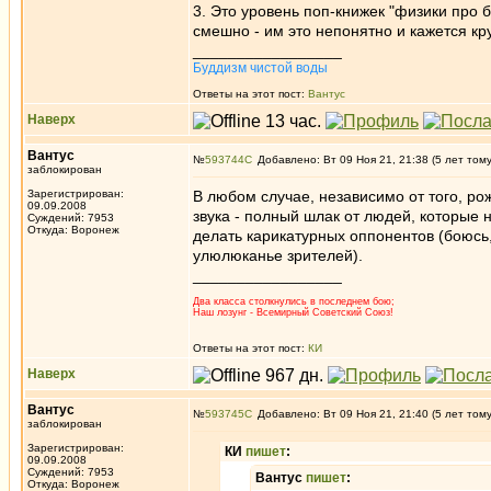
3. Это уровень поп-книжек "физики про 
смешно - им это непонятно и кажется кр
_________________
Буддизм чистой воды
Ответы на этот пост:
Вантус
Наверх
Вантус
№
593744
Добавлено: Вт 09 Ноя 21, 21:38 (5 лет том
заблокирован
Зарегистрирован:
В любом случае, независимо от того, р
09.09.2008
звука - полный шлак от людей, которые
Суждений: 7953
Откуда: Воронеж
делать карикатурных оппонентов (боюсь
улюлюканье зрителей).
_________________
Два класса столкнулись в последнем бою;
Наш лозунг - Всемирный Советский Союз!
Ответы на этот пост:
КИ
Наверх
Вантус
№
593745
Добавлено: Вт 09 Ноя 21, 21:40 (5 лет том
заблокирован
Зарегистрирован:
КИ
пишет
:
09.09.2008
Суждений: 7953
Вантус
пишет
:
Откуда: Воронеж