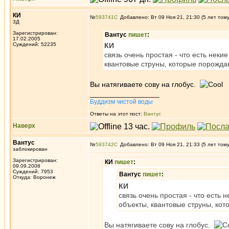
КИ
№
593741
Добавлено: Вт 09 Ноя 21, 21:30 (5 лет том
3Д
Зарегистрирован:
Вантус
пишет
:
17.02.2005
Суждений: 52235
КИ
связь очень простая - что есть неки
квантовые струны, которые порожд
Вы натягиваете сову на глобус.
_________________
Буддизм чистой воды
Ответы на этот пост:
Вантус
Наверх
Вантус
№
593742
Добавлено: Вт 09 Ноя 21, 21:33 (5 лет том
заблокирован
Зарегистрирован:
КИ
пишет
:
09.09.2008
Суждений: 7953
Вантус
пишет
:
Откуда: Воронеж
КИ
связь очень простая - что есть 
объекты, квантовые струны, к
Вы натягиваете сову на глобус.