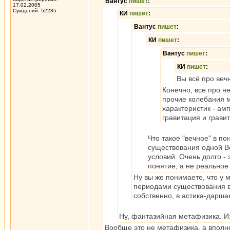
Вантус
пишет
:
17.02.2005
Суждений: 52235
КИ
пишет
:
Вантус
пишет
:
КИ
пишет
:
Вантус
пишет
:
КИ
пишет
:
Вы всё про веч
Конечно, все про не
прочие колебания м
характеристик - амп
гравитация и грави
Что такое "вечное" в 
существования одной Все
условий. Очень долго - 
понятие, а не реальное
Ну вы же понимаете, что у 
периодами существования вс
собственно, в астика-дарша
Ну, фантазийная метафизика. И
Вообще это не метафизика, а вполн