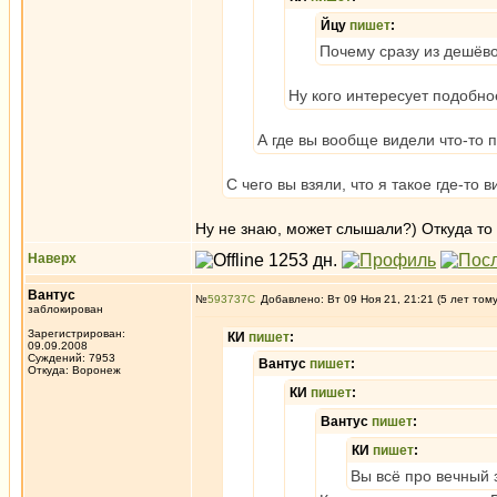
Йцу
пишет
:
Почему сразу из дешёво
Ну кого интересует подобно
А где вы вообще видели что-то 
С чего вы взяли, что я такое где-то 
Ну не знаю, может слышали?) Откуда то
Наверх
Вантус
№
593737
Добавлено: Вт 09 Ноя 21, 21:21 (5 лет том
заблокирован
Зарегистрирован:
КИ
пишет
:
09.09.2008
Суждений: 7953
Вантус
пишет
:
Откуда: Воронеж
КИ
пишет
:
Вантус
пишет
:
КИ
пишет
:
Вы всё про вечный 