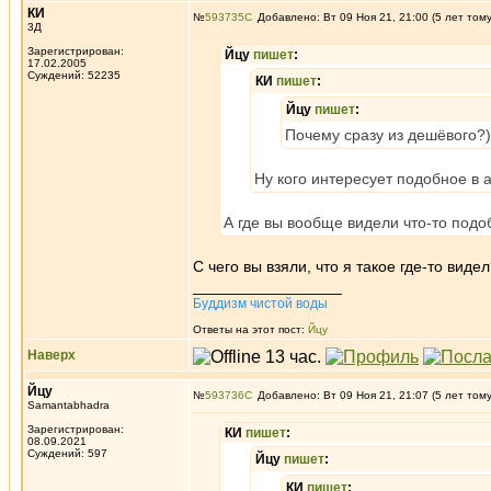
КИ
№
593735
Добавлено: Вт 09 Ноя 21, 21:00 (5 лет том
3Д
Зарегистрирован:
Йцу
пишет
:
17.02.2005
Суждений: 52235
КИ
пишет
:
Йцу
пишет
:
Почему сразу из дешёвого?)
Ну кого интересует подобное в 
А где вы вообще видели что-то подо
С чего вы взяли, что я такое где-то виде
_________________
Буддизм чистой воды
Ответы на этот пост:
Йцу
Наверх
Йцу
№
593736
Добавлено: Вт 09 Ноя 21, 21:07 (5 лет том
Samantabhadra
Зарегистрирован:
КИ
пишет
:
08.09.2021
Суждений: 597
Йцу
пишет
:
КИ
пишет
: