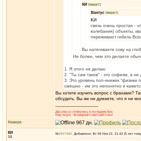
КИ
пишет
:
Вантус
пишет
:
КИ
связь очень простая - ч
колебания) объекты, к
переживают гибель Все
Вы натягиваете сову на гло
Не более, чем это делаете обыч
1. Я этого не делаю.
2. "Ты сам таков" - это софизм, а не
3. Это уровень поп-книжек "физики 
смешно - им это непонятно и кажетс
Вы хотите изучить вопрос с бранами? Та
обсудить. Вы же не думаете, что я не мо
_________________
Два класса столкнулись в последнем бою;
Наш лозунг - Всемирный Советский Союз!
Наверх
КИ
№
593746
Добавлено: Вт 09 Ноя 21, 21:42 (5 лет том
3Д