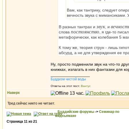
Вам, как тантрику, следует опи
вечность звука с мимансиками. У
звук
вечност
В разных тантрах и
, и
постоянство
слова
, я где-то пис
метафорически, как колебания 5 ма
К тому же, теория струн - лишь гипот
абсурд, а не для утверждения ее пр
Ну, просто подменили звук на что-то дру
книжках, излагать в них фантазии для ко
_________________
Буддизм чистой воды
Ответы на этот пост:
Вантус
Наверх
Тред сейчас никто не читает.
Буддийские форумы
->
Семинар по
мадхьямаке
Страница
11
из
21