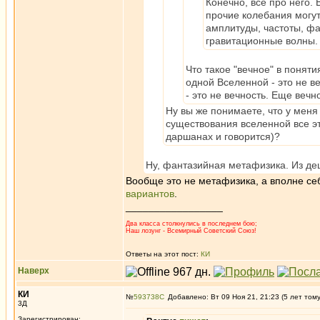
Конечно, все про него. 
прочие колебания могут
амплитуды, частоты, фаз
гравитационные волны.
Что такое "вечное" в поня
одной Вселенной - это не ве
- это не вечность. Еще вечн
Ну вы же понимаете, что у мен
существования вселенной все эт
даршанах и говорится)?
Ну, фантазийная метафизика. Из де
Вообще это не метафизика, а вполне се
вариантов
.
_________________
Два класса столкнулись в последнем бою;
Наш лозунг - Всемирный Советский Союз!
Ответы на этот пост:
КИ
Наверх
КИ
№
593738
Добавлено: Вт 09 Ноя 21, 21:23 (5 лет том
3Д
Зарегистрирован: