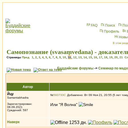
FAQ
Поиск
По
Профиль
Новы
В этом разд
Самопознание (svasaṃvedana) - доказате
Страницы
Пред.
1
,
2
,
3
,
4
,
5
,
6
,
7
,
8
,
9
,
10
,
11
,
12
,
13
,
14
,
15
,
16
,
17
,
18
,
19
,
20
,
21
Сл
Буддийские форумы
->
Семинар по мад
Автор
Йцу
№
593733
Добавлено: Вт 09 Ноя 21, 20:55 (5 лет том
Samantabhadra
Зарегистрирован:
Или "Я Волна"
08.09.2021
Суждений: 597
Наверх