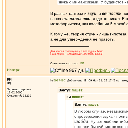
звука с мимансиками. У буддистов - 
звук
вечность
В разных тантрах и
, и
пон
постоянство
слова
, я где-то писал. 
метафорически, как колебания 5 махабх
К тому же, теория струн - лишь гипотеза.
а не для утверждения ее правоты.
_________________
Два класса столкнулись в последнем бою;
Наш лозунг - Всемирный Советский Союз!
Ответы на этот пост:
КИ
Наверх
КИ
№
593749
Добавлено: Вт 09 Ноя 21, 22:17 (5 лет том
3Д
Зарегистрирован:
Вантус
пишет
:
17.02.2005
Суждений: 52235
КИ
пишет
:
Вантус
пишет
:
В любом случае, независимо
опровержения звука - полны
шабда
. Ну вот любили тиб
погнали бы дуйристов злов