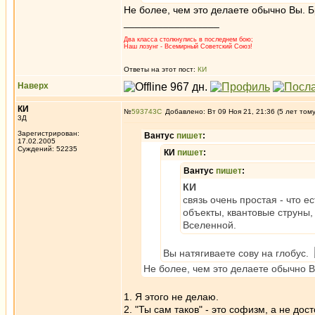
Не более, чем это делаете обычно Вы. Б
_________________
Два класса столкнулись в последнем бою;
Наш лозунг - Всемирный Советский Союз!
Ответы на этот пост:
КИ
Наверх
КИ
№
593743
Добавлено: Вт 09 Ноя 21, 21:36 (5 лет том
3Д
Зарегистрирован:
Вантус
пишет
:
17.02.2005
Суждений: 52235
КИ
пишет
:
Вантус
пишет
:
КИ
связь очень простая - что е
объекты, квантовые струны
Вселенной.
Вы натягиваете сову на глобус.
Не более, чем это делаете обычно В
1. Я этого не делаю.
2. "Ты сам таков" - это софизм, а не дос