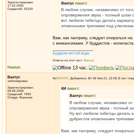
Зарегистрирован:
Вантус
пишет
:
17.02.2005
Суждений: 52235
В любом случае, независимо от того
опровержения звука - полный шлак 
вот любили тибетцы делать карикат
зловонными тряпками под улюлюкан
Вам, как тантрику, следует опираться на
с мимансиками. У буддистов - копипаста
_________________
Буддизм чистой воды
Ответы на этот пост:
Вантус
Наверх
Вантус
№
593747
Добавлено: Вт 09 Ноя 21, 22:08 (5 лет том
заблокирован
Зарегистрирован:
КИ
пишет
:
09.09.2008
Суждений: 7953
Вантус
пишет
:
Откуда: Воронеж
В любом случае, независимо от 
опровержения звука - полный ш
Ну вот любили тибетцы делать 
дуйристов зловонными тряпками
Вам, как тантрику, следует опиратьс