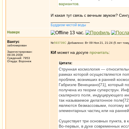
вариантов
.
И какая тут связь с вечным звуком? Син
_________________
Буддизм чистой воды
Наверх
Вантус
№
593739
Добавлено: Вт 09 Ноя 21, 21:24 (5 лет том
заблокирован
Зарегистрирован:
КИ
может на досуге
прочитать
:
09.09.2008
Суждений: 7953
Откуда: Воронеж
Цитата:
Струнная космология — относительн
рамках которой осуществляются поп
проблем, возникших в ранней космо
Габриэле Венециано[71], который п
получена из теории суперструн. Ин
скалярного поля, индуцирующего ин
так называемое дилатонное поле[72][
являются безмассовыми, поэтому вл
элементарных частиц или на ранней
Существует три основных пункта, в
Во-первых, в духе современных иссл