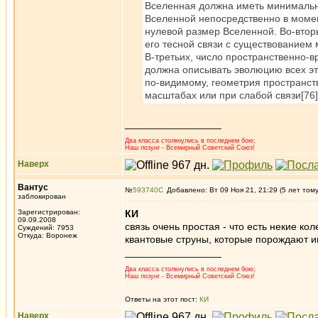
Вселенная должна иметь минимально
Вселенной непосредственно в момен
нулевой размер Вселенной. Во-вторы
его тесной связи с существованием 
В-третьих, число пространственно-
должна описывать эволюцию всех эти
по-видимому, геометрия пространст
масштабах или при слабой связи[76]
_________________
Два класса столкнулись в последнем бою;
Наш лозунг - Всемирный Советский Союз!
Наверх
Вантус
№
593740
Добавлено: Вт 09 Ноя 21, 21:29 (5 лет том
заблокирован
Зарегистрирован:
КИ
09.09.2008
связь очень простая - что есть некие ко
Суждений: 7953
Откуда: Воронеж
квантовые струны, которые порождают 
_________________
Два класса столкнулись в последнем бою;
Наш лозунг - Всемирный Советский Союз!
Ответы на этот пост:
КИ
Наверх