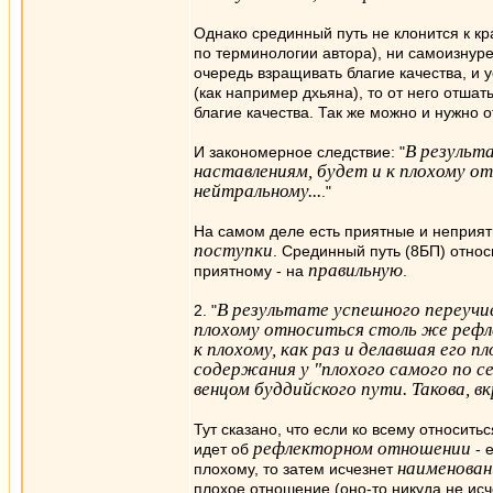
Однако срединный путь не клонится к кр
по терминологии автора), ни самоизнуре
очередь взращивать благие качества, и у
(как например дхьяна), то от него отшат
благие качества. Так же можно и нужно о
В результ
И закономерное следствие: "
наставлениям, будет и к плохому о
нейтральному...
."
На самом деле есть приятные и неприя
поступки
. Срединный путь (8БП) относ
правильную
приятному - на
.
В результате успешного переучи
2. "
плохому относиться столь же рефл
к плохому, как раз и делавшая его п
содержания у "плохого самого по се
венцом буддийского пути. Такова, 
Тут сказано, что если ко всему относить
рефлекторном отношении
идет об
- 
наименован
плохому, то затем исчезнет
плохое отношение (оно-то никуда не исч