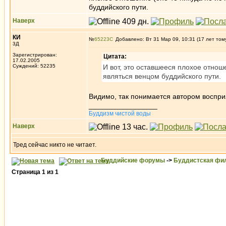
буддийского пути.
Наверх
КИ
№
65223
Добавлено: Вт 31 Мар 09, 10:31 (17 лет том
3Д
Зарегистрирован:
Цитата:
17.02.2005
Суждений: 52235
И вот, это оставшееся плохое отнош
являться венцом буддийского пути.
Видимо, так понимается автором воспр
_________________
Буддизм чистой воды
Наверх
Тред сейчас никто не читает.
Буддийские форумы
->
Буддистская фи
Страница
1
из
1