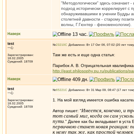
"Методологически" здесь означает -
подход исторически коррелирует с
обнаруживавшими в учении Будды а
столетней давности - старому позит
волны, Г.Гюнтер - феноменологии).
Наверх
test
№
23210
Добавлено: Вт 17 Окт 06, 07:02 (20 лет тому
一心
Там же есть и еще одна статья:
Зарегистрирован:
18.02.2005
Суждений: 18709
Парибок А. В. Отрицательная квалификац
http://east.philosophy.pu.ru/publications/p
Наверх
test
№
65221
Добавлено: Вт 31 Мар 09, 08:47 (17 лет том
一心
1. На мой взгляд имеется ошибка касате
Зарегистрирован:
18.02.2005
Суждений: 18709
Имеется, конечно, и т
Автор пишет: "
тот самый миг, когда он сам ускол
пути
." Далее как бы вкладывает в уста Б
первичною станет новая реакция: 
к нему так же, как простой челов