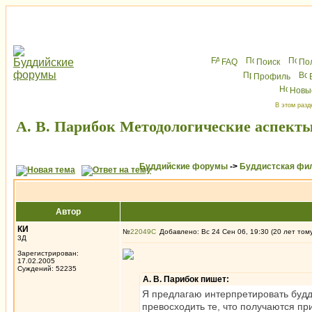
FAQ
Поиск
По
Профиль
Новы
В этом разд
А. В. Парибок Методологические аспекты
Буддийские форумы
->
Буддистская фи
Автор
КИ
№
22049
Добавлено: Вс 24 Сен 06, 19:30 (20 лет том
3Д
Зарегистрирован:
17.02.2005
Суждений: 52235
А. В. Парибок пишет:
Я предлагаю интерпретировать будди
превосходить те, что получаются пр