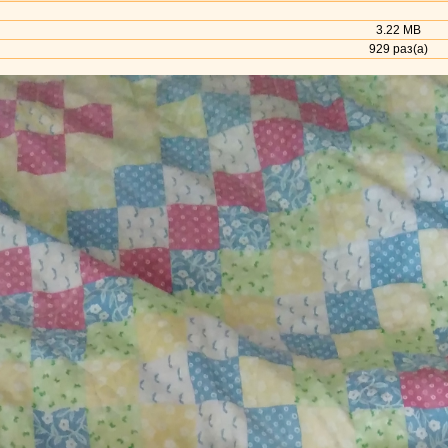
3.22 MB
929 раз(а)