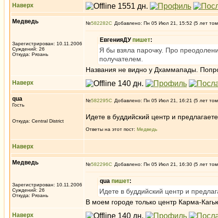
Наверх
Медведь
№
582282
Добавлено: Пн 05 Июл 21, 15:52 (5 лет том
ЕвгенияДУ
пишет
:
Зарегистрирован: 10.11.2006
Суждений: 26
Я бы взяла парочку. Про преодолени
Откуда: Рязань
получателем.
Названия не видно у Дхаммапады. Попро
Наверх
qua
№
582295
Добавлено: Пн 05 Июл 21, 16:21 (5 лет том
Гость
Идете в буддийский центр и предлагаете
Откуда: Central District
Ответы на этот пост:
Медведь
Наверх
Медведь
№
582296
Добавлено: Пн 05 Июл 21, 16:30 (5 лет том
qua
пишет
:
Зарегистрирован: 10.11.2006
Суждений: 26
Идете в буддийский центр и предлаг
Откуда: Рязань
В моем городе только центр Карма-Кагью
Наверх