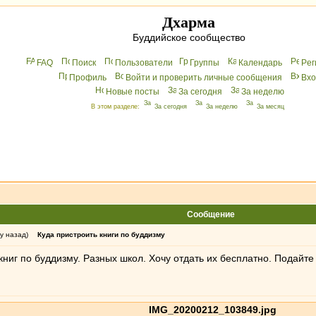
Дхарма
Буддийское сообщество
FAQ
Поиск
Пользователи
Группы
Календарь
Peг
Профиль
Войти и проверить личные сообщения
Вхo
Новые посты
За сегодня
За неделю
В этом разделе:
За сегодня
За неделю
За месяц
Сообщение
у назад)
Куда пристроить книги по буддизму
книг по буддизму. Разных школ. Хочу отдать их бесплатно. Подайте
IMG_20200212_103849.jpg