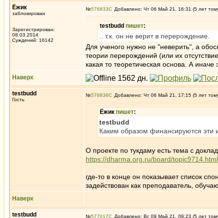
Ёжик
№
576833
Добавлено: Чт 06 Май 21, 16:31 (5 лет том
заблокирован
testbudd
пишет
:
Зарегистрирован:
08.03.2014
.. т.к. он не верит в перерождение.
Суждений: 16142
Для ученого нужно не "неверить", а об
теории перерождений (или их отсутствие
какая то теоретическая основа. А иначе
Наверх
testbudd
№
576836
Добавлено: Чт 06 Май 21, 17:15 (5 лет том
Гость
Ёжик
пишет
:
testbudd
Каким образом финансируются эти 
О проекте по тукдаму есть тема с докл
https://dharma.org.ru/board/topic9714.html
где-то в конце он показывает список сп
задействован как преподаватель, обуч
Наверх
testbudd
№
577017
Добавлено: Вс 09 Май 21, 09:23 (5 лет том