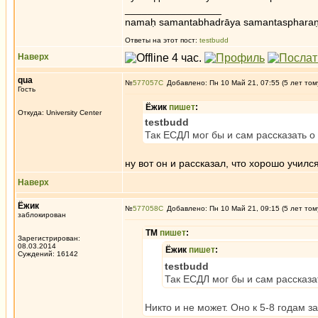
_________________
namaḥ samantabhadrāya samantaspharaṇ
Ответы на этот пост:
testbudd
Наверх
qua
№
577057
Добавлено: Пн 10 Май 21, 07:55 (5 лет том
Гость
Ёжик
пишет
:
Откуда: University Center
testbudd
Так ЕСДЛ мог бы и сам рассказать о
ну вот он и рассказал, что хорошо учился
Наверх
Ёжик
№
577058
Добавлено: Пн 10 Май 21, 09:15 (5 лет том
заблокирован
ТМ
пишет
:
Зарегистрирован:
08.03.2014
Ёжик
пишет
:
Суждений: 16142
testbudd
Так ЕСДЛ мог бы и сам рассказа
Никто и не может. Оно к 5-8 годам з