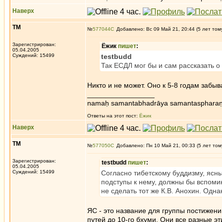
Наверх
ТМ
№
577044
Добавлено: Вс 09 Май 21, 20:44 (5 лет том
Зарегистрирован:
Ёжик
пишет
:
05.04.2005
Суждений: 15499
testbudd
Так ЕСДЛ мог бы и сам рассказать о
Никто и не может. Оно к 5-8 годам забыв
_________________
namaḥ samantabhadrāya samantaspharaṇ
Ответы на этот пост:
Ёжик
Наверх
ТМ
№
577050
Добавлено: Пн 10 Май 21, 00:33 (5 лет том
Зарегистрирован:
testbudd
пишет
:
05.04.2005
Суждений: 15499
Согласно тибетскому буддизму, ясны
подступы к нему, должны бы вспомин
не сделать тот же К.В. Анохин. Одна
ЯС - это название для группы постижен
путей до 10-го бхуми. Они все разные э