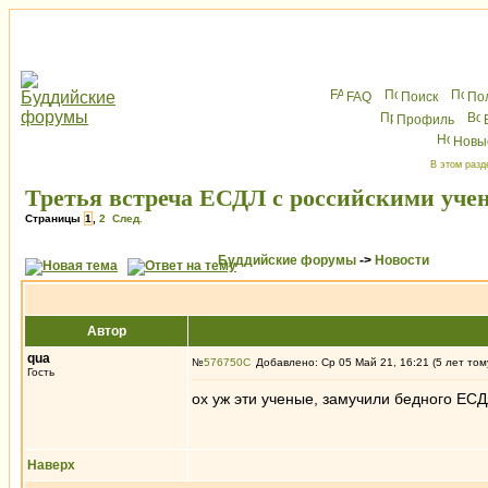
FAQ
Поиск
По
Профиль
Новы
В этом разд
Третья встреча ЕСДЛ с российскими уч
Страницы
1
,
2
След.
Буддийские форумы
->
Новости
Автор
qua
№
576750
Добавлено: Ср 05 Май 21, 16:21 (5 лет том
Гость
ох уж эти ученые, замучили бедного ЕС
Наверх