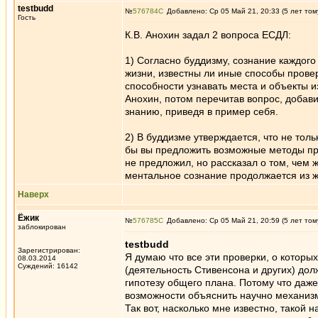
testbudd
№
576784
Добавлено: Ср 05 Май 21, 20:33 (5 лет том
Гость
К.В. Анохин задал 2 вопроса ЕСДЛ:
1) Согласно буддизму, сознание каждог
жизни, известны ли иные способы прове
способности узнавать места и объекты и
Анохин, потом перечитав вопрос, добав
знанию, приведя в пример себя.
2) В буддизме утверждается, что не тол
бы вы предложить возможные методы пр
не предложил, но рассказал о том, чем 
ментальное сознание продолжается из ж
Наверх
Ёжик
№
576785
Добавлено: Ср 05 Май 21, 20:59 (5 лет том
заблокирован
testbudd
Зарегистрирован:
Я думаю что все эти проверки, о которы
08.03.2014
Суждений: 16142
(деятельность Стивенсона и других) до
гипотезу общего плана. Потому что даж
возможности объяснить научно механизм
Так вот, насколько мне известно, такой 