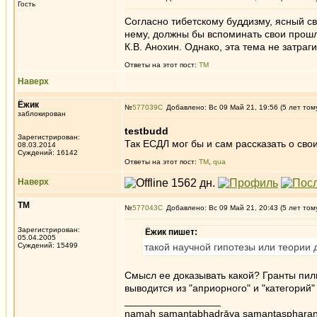
Гость
Согласно тибетскому буддизму, ясный св
нему, должны бы вспоминать свои прошлы
К.В. Анохин. Однако, эта тема не затраг
Ответы на этот пост:
ТМ
Наверх
Ёжик
№
577039
Добавлено: Вс 09 Май 21, 19:56 (5 лет том
заблокирован
testbudd
Зарегистрирован:
Так ЕСДЛ мог бы и сам рассказать о сво
08.03.2014
Суждений: 16142
Ответы на этот пост:
ТМ
,
qua
Наверх
ТМ
№
577043
Добавлено: Вс 09 Май 21, 20:43 (5 лет том
Зарегистрирован:
Ёжик пишет:
05.04.2005
Суждений: 15499
такой научной гипотезы или теории 
Смысл ее доказывать какой? Гранты пили
выводится из "априорного" и "категорий
_________________
namaḥ samantabhadrāya samantaspharaṇ