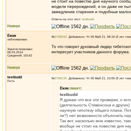
не стоит на повестке дня научного соо
модели перерождений, и он даже не пыт
замедление старения и подобные малоз
Ответы на этот пост:
testbudd
Наверх
Ёжик
№
576803
Добавлено: Чт 06 Май 21, 08:16 (5 лет том
заблокирован
То что говорит духовный лидер тибетско
Зарегистрирован:
интересует участников данного форума.
08.03.2014
Суждений: 16142
Наверх
testbudd
№
576813
Добавлено: Чт 06 Май 21, 13:06 (5 лет том
Гость
Ёжик
пишет
:
testbudd
Я думаю что все эти проверки, о ко
(деятельность Стивенсона и других)
научную гипотезу общего плана. По
ли?) нет возможности объяснить на
Так вот, насколько мне известно, та
вообще не стоит на повестке дня н