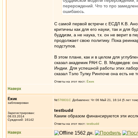
буддийской модели перерождений, и
перерождений. Что то про замедлен
ошибаюсь.
С самой первой встречи с ЕСДЛ К.В. Ан
критичны как для его науки, так и для б
буддизм, а не наука, т.к. он не верит в
продолжает свою политику. Пока реинка
подступов.
В этом плане, как и в целом для углубл
сказал академик РАН С. В. Медведев: он
Индии. Для успешной работы этих лабора
сказал Тэло Тулку Ринпоче она есть не т
Ответы на этот пост:
Ёжик
Наверх
Ёжик
№
576831
Добавлено: Чт 06 Май 21, 16:14 (5 лет том
заблокирован
testbudd
Зарегистрирован:
Каким образом финансируются эти иссл
08.03.2014
Суждений: 16142
Ответы на этот пост:
testbudd
Наверх