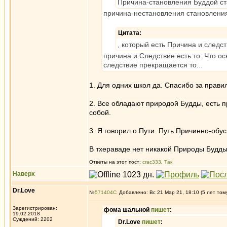
Причина-становления Буддой ста
причина-нестановления становления
Цитата:
, который есть Причина и следс
причина и Следствие есть то. Что о
следствие прекращается то...
1. Для одних школ да. Спасибо за прави
2. Все обладают природой Будды, есть пр
собой.
3. Я говорил о Пути. Путь Причинно-обу
В тхераваде нет никакой Природы Будды,
Ответы на этот пост:
crac333
,
Так
Наверх
Dr.Love
№
571404
Добавлено: Вс 21 Мар 21, 18:10 (5 лет том
Зарегистрирован:
фома шальной
пишет
:
19.02.2018
Суждений: 2202
Dr.Love
пишет
: