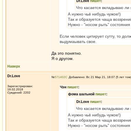
Dr.Love
пишет
:
Что касается вкладываю ли я
А нужно чьё нибудь чужое!)
Так и образуется чаща воззрени
Нужно - "носом рыть" состояния 
Если человек цитирует сутту, то дол
выдумаывать свое.
Да это понятно.
Я о другом.
Наверх
Dr.Love
№
571402
Добавлено: Вс 21 Мар 21, 18:07 (5 лет том
Зарегистрирован:
Чэн
пишет
:
19.02.2018
Суждений: 2202
фома шальной
пишет
:
Dr.Love
пишет
:
Что касается вкладываю ли я
А нужно чьё нибудь чужое!)
Так и образуется чаща воззрени
Нужно - "носом рыть" состояния 