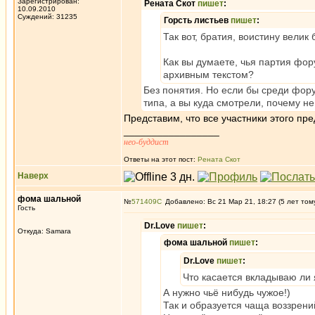
Зарегистрирован:
Рената Скот
пишет
:
10.09.2010
Суждений: 31235
Горсть листьев
пишет
:
Так вот, братия, воистину велик
Как вы думаете, чья партия фор
архивным текстом?
Без понятия. Но если бы среди фор
типа, а вы куда смотрели, почему не
Представим, что все участники этого пр
_________________
нео-буддист
Ответы на этот пост:
Рената Скот
Наверх
фома шальной
№
571409
Добавлено: Вс 21 Мар 21, 18:27 (5 лет том
Гость
Dr.Love
пишет
:
Откуда: Samara
фома шальной
пишет
:
Dr.Love
пишет
:
Что касается вкладываю ли я
А нужно чьё нибудь чужое!)
Так и образуется чаща воззрени