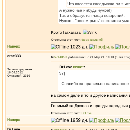
Что касается вкладываю ли я что
А нужно чьё нибудь чужое!)
Так и образуется чаща воззрений.
Нужно - "носом рыть" состояния ума 
КротоТатхагата
Ответы на этот пост:
фома шальной
Наверх
crac333
№
571405
Добавлено: Вс 21 Мар 21, 18:13 (5 лет том
Dr.Love
пишет
:
Зарегистрирован:
16.04.2012
97]
Суждений: 2316
. Спасибо за правильно написанное 
на самом деле и то и другое написания в
_________________
Гонимый за Джонса и правды народныя 
Ответы на этот пост:
Dr.Love
Наверх
Dr.Love