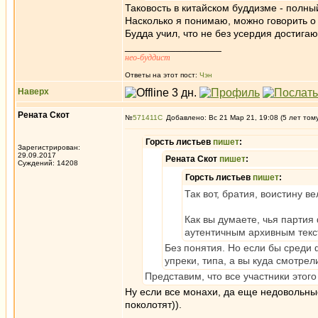
Таковость в китайском буддизме - полны
Насколько я понимаю, можно говорить 
Будда учил, что не без усердия достига
_________________
нео-буддист
Ответы на этот пост:
Чэн
Наверх
Рената Скот
№
571411
Добавлено: Вс 21 Мар 21, 19:08 (5 лет том
Горсть листьев
пишет
:
Зарегистрирован:
29.09.2017
Рената Скот
пишет
:
Суждений: 14208
Горсть листьев
пишет
:
Так вот, братия, воистину в
Как вы думаете, чья партия
аутентичным архивным тек
Без понятия. Но если бы среди
упреки, типа, а вы куда смотрел
Представим, что все участники этог
Ну если все монахи, да еще недовольные
поколотят)).