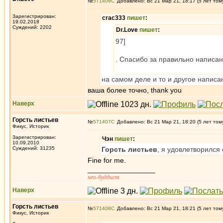
№
571406
Добавлено: Вс 21 Мар 21, 18:17 (5 лет том
Зарегистрирован:
crac333
пишет
:
19.02.2018
Суждений: 2202
Dr.Love
пишет
:
97]
. Спасибо за правильно написан
на самом деле и то и другое написан
ваша более точно, thank you
Наверх
Горсть листьев
№
571407
Добавлено: Вс 21 Мар 21, 18:20 (5 лет том
Фикус, Историк
Зарегистрирован:
Чэн
пишет
:
10.09.2010
Суждений: 31235
Горсть листьев
, я удовлетворился
Fine for me.
_________________
нео-буддист
Наверх
Горсть листьев
№
571408
Добавлено: Вс 21 Мар 21, 18:21 (5 лет том
Фикус, Историк