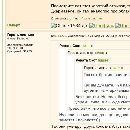
Посмотрите вот этот короткий отрывок, т
Дхармавеле, он там аналогию про облак
Ответы на этот пост:
Горсть листьев
Наверх
Горсть листьев
№
571422
Добавлено: Вс 21 Мар 21, 22:33 (5 лет том
Фикус, Историк
Зарегистрирован:
Рената Скот
пишет
:
10.09.2010
Суждений: 31235
Горсть листьев
пишет
:
Рената Скот
пишет
:
Горсть листьев
пишет
:
Так вот, братия, воисти
Как вы думаете, чья па
аутентичным архивным 
Без понятия. Но если бы с
упреки, типа, а вы куда смо
Представим, что все участники 
Ну если все монахи, да еще недовол
заметят - поколотят)).
Так они уже друг друга колотят. А тут т