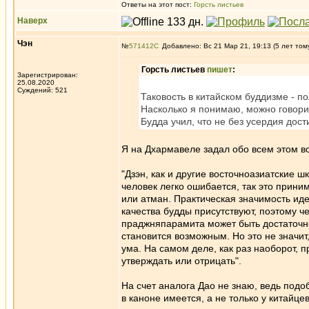
Ответы на этот пост:
Горсть листьев
Наверх
Чэн
№
571412
Добавлено: Вс 21 Мар 21, 19:13 (5 лет том
Горсть листьев
пишет
:
Зарегистрирован:
25.08.2020
Суждений: 521
Таковость в китайском буддизме - п
Насколько я понимаю, можно говори
Будда учил, что не без усердия дос
Я на Дхармавеле задал обо всем этом воп
"Дзэн, как и другие восточноазиатские ш
человек легко ошибается, так это прини
или атман. Практическая значимость идеи
качества будды присутствуют, поэтому че
праджняпарамита может быть достаточно
становится возможным. Но это не значит
ума. На самом деле, как раз наоборот, 
утверждать или отрицать".
На счет аналога Дао не знаю, ведь подо
в каноне имеется, а не только у китайцев