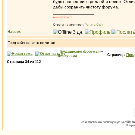
будет нашествие троллей и невеж. Отли
дабы сохранить чистоту форума.
_________________
нео-буддист
Ответы на этот пост:
Рената Скот
Наверх
Тред сейчас никто не читает.
Буддийские форумы
->
Страницы
Пред
Дискуссии
Страница
34
из
112
За информацию, размещённую на сайте пол
Мощь пх