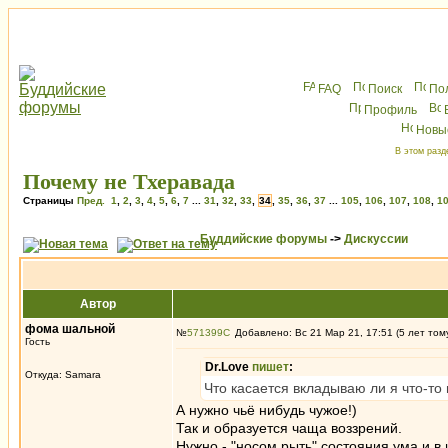
FAQ
Поиск
По
Профиль
Новы
В этом разд
Почему не Тхеравада
Страницы
Пред.
1
,
2
,
3
,
4
,
5
,
6
,
7
...
31
,
32
,
33
,
34
,
35
,
36
,
37
...
105
,
106
,
107
,
108
,
1
Буддийские форумы
->
Дискуссии
Автор
фома шальной
№
571399
Добавлено: Вс 21 Мар 21, 17:51 (5 лет том
Гость
Dr.Love
пишет
:
Откуда: Samara
Что касается вкладываю ли я что-то 
А нужно чьё нибудь чужое!)
Так и образуется чаща воззрений.
Нужно - "носом рыть" состояния ума и в 