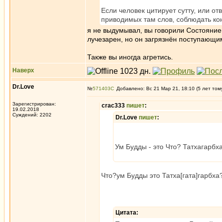
Если человек цитирует сутту, или от
приводимых там слов, соблюдать кон
я не выдумывал, вы говорили Состояние 
лучезарен, но он загрязнён поступающим
Также вы иногда агретись.
Наверх
Dr.Love
№
571403
Добавлено: Вс 21 Мар 21, 18:10 (5 лет том
Зарегистрирован:
crac333
пишет
:
19.02.2018
Суждений: 2202
Dr.Love
пишет
:
Ум Будды - это Что? Татхагарбха.
Что?ум Будды это Татха[гата]гарбха
Цитата: