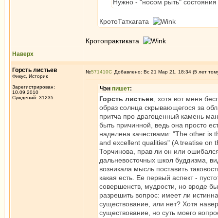
Нужно - "носом рыть" состояния 
КротоТатхагата
Кротопрактиката
Наверх
Горсть листьев
№
571410
Добавлено: Вс 21 Мар 21, 18:34 (5 лет том
Фикус, Историк
Зарегистрирован:
Чэн
пишет
:
10.09.2010
Суждений: 31235
Горсть листьев
, хотя вот меня бес
образ солнца скрывающегося за обла
притча про драгоценный камень ман
быть причинной, ведь она просто ес
наделена качествами: "The other is that
and excellent qualities" (A treatise
Торчинова, прав ли он или ошибался
дальневосточных школ буддизма, ви
возникала мысль поставить таковость
какая есть. Ее первый аспект - пуст
совершенств, мудрости, но вроде бы
разрешить вопрос: имеет ли истинна
существование, или нет? Хотя навер
существование, но суть моего вопро