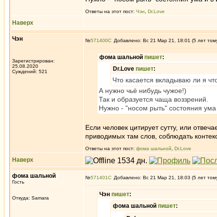
Ответы на этот пост:
Чэн
,
Dr.Love
Наверх
Чэн
№
571400
Добавлено: Вс 21 Мар 21, 18:01 (5 лет том
фома шальной
пишет
:
Зарегистрирован:
25.08.2020
Dr.Love
пишет
:
Суждений: 521
Что касается вкладываю ли я что
А нужно чьё нибудь чужое!)
Так и образуется чаща воззрений.
Нужно - "носом рыть" состояния ума 
Если человек цитирует сутту, или отвеча
приводимых там слов, соблюдать контекс
Ответы на этот пост:
фома шальной
,
Dr.Love
Наверх
фома шальной
№
571401
Добавлено: Вс 21 Мар 21, 18:03 (5 лет том
Гость
Чэн
пишет
:
Откуда: Samara
фома шальной
пишет
: