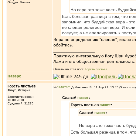
Откуда: Москва
Но вера это тоже часть буддийс
Есть большая разница в том, что п
запомнил, что буддийская вера - эт
не слепая религиозная вера. И если
следует, а не апеллировать к постул
Вера по определению "слепая", иначе эт
обойтись.
_________________
Практикую интегральную йогу Шри Ауроб
Лама и его общественная деятельность.
Ответы на этот пост:
Горсть листьев
Наверх
Горсть листьев
№
574076
Добавлено: Вс 11 Апр 21, 13:45 (5 лет тому
Фикус, Историк
Зарегистрирован:
СлаваА
пишет
:
10.09.2010
Суждений: 31235
Горсть листьев
пишет
:
СлаваА
пишет
:
Но вера это тоже часть буд
Есть большая разница в том, ч