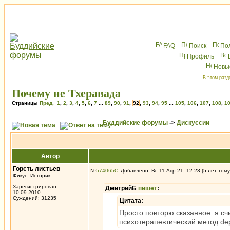
FAQ
Поиск
По
Профиль
Новы
В этом разд
Почему не Тхеравада
Страницы
Пред.
1
,
2
,
3
,
4
,
5
,
6
,
7
...
89
,
90
,
91
,
92
,
93
,
94
,
95
...
105
,
106
,
107
,
108
,
1
Буддийские форумы
->
Дискуссии
Автор
Горсть листьев
№
574065
Добавлено: Вс 11 Апр 21, 12:23 (5 лет тому
Фикус, Историк
Зарегистрирован:
ДмитрийБ
пишет
:
10.09.2010
Суждений: 31235
Цитата:
Просто повторю сказанное: я сч
психотерапевтический метод dep