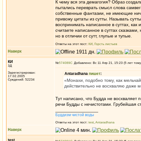
К чему вся эта демагогия? Образ созда
пытались переврать смысл слова самвег
собственные фантазии, не имеющие ничег
привожу цитаты из сутты. Называть сутт
воспринимать написанное в суттах, как 
считаете написанное в суттах сказками,
но в отличии от сутт, глупые и тупые.
Ответы на этот пост:
КИ
,
Горсть листьев
Наверх
КИ
№
574089
Добавлено: Вс 11 Апр 21, 15:23 (5 лет тому
3Д
Зарегистрирован:
Antaradhana
пишет
:
17.02.2005
Суждений: 52234
«Монахи, подобно тому, как мельчай
действительно не восхваляю даже м
Тут написано, что Будда не восхваляет
речи Будды с нечистотами. Грубейшая с
_________________
Буддизм чистой воды
Ответы на этот пост:
test
,
Antaradhana
Наверх
test