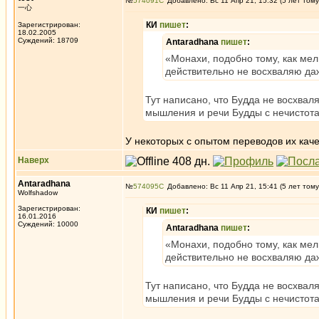
№
574091
Добавлено: Вс 11 Апр 21, 15:32 (5 лет тому
一心
КИ
пишет
:
Зарегистрирован:
18.02.2005
Суждений: 18709
Antaradhana
пишет
:
«Монахи, подобно тому, как мел
действительно не восхваляю да
Тут написано, что Будда не восхва
мышления и речи Будды с нечистота
У некоторых с опытом переводов их каче
Наверх
Antaradhana
№
574095
Добавлено: Вс 11 Апр 21, 15:41 (5 лет тому
Wolfshadow
Зарегистрирован:
КИ
пишет
:
16.01.2016
Суждений: 10000
Antaradhana
пишет
:
«Монахи, подобно тому, как мел
действительно не восхваляю да
Тут написано, что Будда не восхва
мышления и речи Будды с нечистота