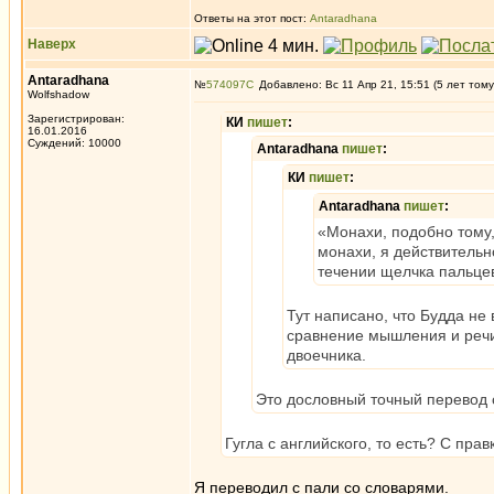
Ответы на этот пост:
Antaradhana
Наверх
Antaradhana
№
574097
Добавлено: Вс 11 Апр 21, 15:51 (5 лет тому
Wolfshadow
Зарегистрирован:
КИ
пишет
:
16.01.2016
Суждений: 10000
Antaradhana
пишет
:
КИ
пишет
:
Antaradhana
пишет
:
«Монахи, подобно тому,
монахи, я действитель
течении щелчка пальце
Тут написано, что Будда не
сравнение мышления и речи
двоечника.
Это дословный точный перевод 
Гугла с английского, то есть? С пр
Я переводил с пали со словарями.