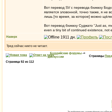
Вот перевод SV c перевода бхиккху Бодх
является зловонной, точно также, я не 
лишь [то время, за которое] можно щёлк
Вот перевод бхиккху Суджато “Just as, mendic
even a tiny bit of continued existence, not 
Наверх
Тред сейчас никто не читает.
Буддийские форумы
->
Страницы
Пред
Дискуссии
Страница
92
из
112
За информацию, размещённую на сайте пол