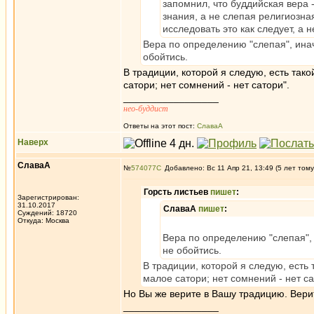
запомнил, что буддийская вера 
знания, а не слепая религиозна
исследовать это как следует, а 
Вера по определению "слепая", инач
обойтись.
В традиции, которой я следую, есть так
сатори; нет сомнений - нет сатори".
_________________
нео-буддист
Ответы на этот пост:
СлаваА
Наверх
СлаваА
№
574077
Добавлено: Вс 11 Апр 21, 13:49 (5 лет тому
Горсть листьев
пишет
:
Зарегистрирован:
31.10.2017
СлаваА
пишет
:
Суждений: 18720
Откуда: Москва
Вера по определению "слепая", 
не обойтись.
В традиции, которой я следую, есть 
малое сатори; нет сомнений - нет са
Но Вы же верите в Вашу традицию. Верите
_________________