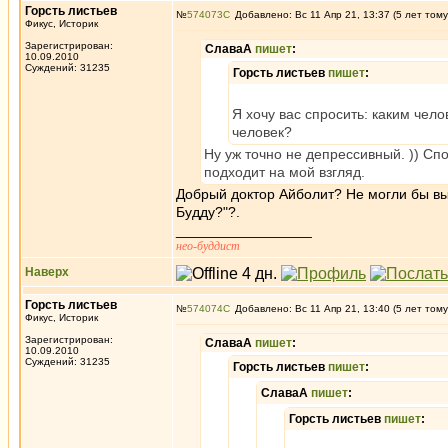
Горсть листьев
№
574073
Добавлено: Вс 11 Апр 21, 13:37 (5 лет тому
Фикус, Историк
Зарегистрирован:
СлаваА
пишет
:
10.09.2010
Суждений: 31235
Горсть листьев
пишет
:
Я хочу вас спросить: каким чел
человек?
Ну уж точно не депрессивный. )) С
подходит на мой взгляд.
Добрый доктор Айболит? Не могли бы вы 
Будду?"?.
_________________
нео-буддист
Наверх
Горсть листьев
№
574074
Добавлено: Вс 11 Апр 21, 13:40 (5 лет тому
Фикус, Историк
Зарегистрирован:
СлаваА
пишет
:
10.09.2010
Суждений: 31235
Горсть листьев
пишет
:
СлаваА
пишет
:
Горсть листьев
пишет
: