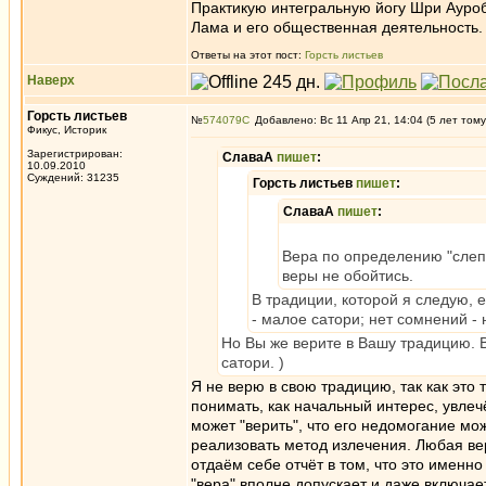
Практикую интегральную йогу Шри Ауроб
Лама и его общественная деятельность.
Ответы на этот пост:
Горсть листьев
Наверх
Горсть листьев
№
574079
Добавлено: Вс 11 Апр 21, 14:04 (5 лет тому
Фикус, Историк
Зарегистрирован:
СлаваА
пишет
:
10.09.2010
Суждений: 31235
Горсть листьев
пишет
:
СлаваА
пишет
:
Вера по определению "слепа
веры не обойтись.
В традиции, которой я следую, 
- малое сатори; нет сомнений - 
Но Вы же верите в Вашу традицию. Ве
сатори. )
Я не верю в свою традицию, так как это 
понимать, как начальный интерес, увлеч
может "верить", что его недомогание мож
реализовать метод излечения. Любая вер
отдаём себе отчёт в том, что это именно 
"вера" вполне допускает и даже включае