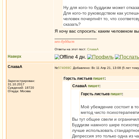
Ну для кого-то буддизм может отказа
Для кого-то руководством как успеш
человек почерпнёт то, что соответс
сказать?
Я хочу вас спросить: каким человеком в
_________________
нео-буддист
Ответы на этот пост:
СлаваА
Наверх
СлаваА
№
574069
Добавлено: Вс 11 Апр 21, 13:08 (5 лет тому
Горсть листьев
пишет
:
Зарегистрирован:
31.10.2017
СлаваА
пишет
:
Суждений: 18720
Откуда: Москва
Горсть листьев
пишет
:
Моё убеждение состоит в то
метод чисто психотерапевти
Вы тут общее свели и ограничил
Буддизм намного шире психотера
лучше использовать стандартное
Депрессия это только одна из ч