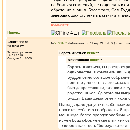
не бояться сомнений, не подавлять их и
обретения знания. Более того, Сам Будд
завершающая ступень в развитии упача
_________________
нео-буддист
Наверх
Antaradhana
№
574084
Добавлено: Вс 11 Апр 21, 14:39 (5 лет тому
Wolfshadow
Зарегистрирован:
Горсть листьев
пишет
:
16.01.2016
Суждений: 10000
Antaradhana
пишет
:
Горсть листьев
, вы распростр
одиночестве, в компании лишь д
Буддой было большое собрание 
понятно для чего вы это сказал
был депрессивным, жестким и су
родственников. До этого вы вык
Будды. Ваша демагогия и ложь 
Вы ведь даже допустить себе возмож
нравится себе его воображать. Я пр
меня куда более правдоподобную ка
нужен Будда-Бог, чей светлый лик оз
- любое иначе есть "богохульство и л