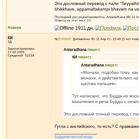
Это дословный перевод с пали “Seyyathā
bhikkhave, appamattakampi bhavaṁ na va
Последний раз редактировалось: Antaradhana (Вс 11 Ап
Ответы на этот пост:
КИ
Наверх
КИ
№
574096
Добавлено: Вс 11 Апр 21, 15:46 (5 лет тому
3Д
Зарегистрирован:
Antaradhana
пишет
:
17.02.2005
Суждений: 52234
КИ
пишет
:
Antaradhana
пишет
:
«Монахи, подобно тому, как
монахи, я действительно н
щелчка пальцев».
Тут написано, что Будда не во
мышления и речи Будды с нечис
Это дословный точный перевод с па
Гугла с английского, то есть? С правка
_________________
Буддизм чистой воды