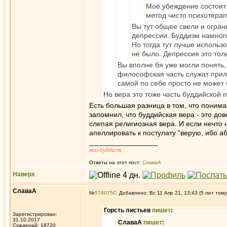
Моё убеждение состоит 
метод чисто психотерап
Вы тут общее свели и огран
депрессии. Буддизм намного
Но тогда тут лучше использ
не было. Депрессия это тол
Вы вполне бя уже могли понять, 
философская часть служат прил
самой по себе просто не может 
Но вера это тоже часть буддийской 
Есть большая разница в том, что поним
запомнил, что буддийская вера - это до
слепая религиозная вера. И если нечто н
апеллировать к постулату "верую, ибо абс
_________________
нео-буддист
Ответы на этот пост:
СлаваА
Наверх
СлаваА
№
574075
Добавлено: Вс 11 Апр 21, 13:43 (5 лет тому
Горсть листьев
пишет
:
Зарегистрирован:
31.10.2017
СлаваА
пишет
:
Суждений: 18720