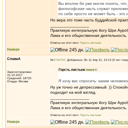
Вы вполне бя уже могли понять, что 
философская часть служат приложен
по себе просто не может быть - это
Но вера это тоже часть буддийской прак
_________________
Практикую интегральную йогу Шри Ауроб
Лама и его общественная деятельность.
Ответы на этот пост:
Горсть листьев
Наверх
СлаваА
№
574070
Добавлено: Вс 11 Апр 21, 13:13 (5 лет тому
Горсть листьев
пишет
:
Зарегистрирован:
31.10.2017
Суждений: 18720
Я хочу вас спросить: каким человек
Откуда: Москва
Ну уж точно не депрессивный. )) Споко
подходит на мой взгляд.
_________________
Практикую интегральную йогу Шри Ауроб
Лама и его общественная деятельность.
Ответы на этот пост:
Горсть листьев
Наверх