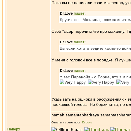
Пока вы не написали свои мыслепродукт
Dr.Love
пишет
:
Других же - Махаяна, тоже замечате
Свой *ысер перечитайте про махаяну. Гд
Dr.Love
пишет
:
Вы если хотите ведите какие-то войн
У меня с головой все в порядке. Я лучше
Dr.Love
пишет
:
У вас Паранойя - о Борце, что я и 
Указывать на ошибки в рассуждениях - э
поехавшей головы. Не бодхичитта, но ок
_________________
namaḥ samantabhadrāya samantaspharaṇ
Ответы на этот пост:
Dr.Love
Наверх