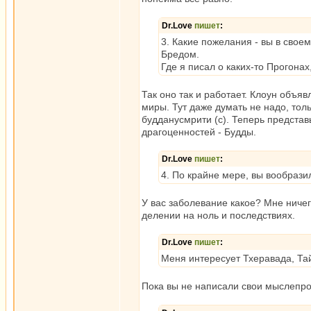
Dr.Love
пишет
:
3. Какие пожелания - вы в свое
Бредом.
Где я писал о каких-то Прогон
Так оно так и работает. Клоун объяв
миры. Тут даже думать не надо, тол
будданусмрити (с). Теперь представ
драгоценностей - Будды.
Dr.Love
пишет
:
4. По крайне мере, вы вообрази
У вас заболевание какое? Мне ничег
делении на ноль и последствиях.
Dr.Love
пишет
:
Меня интересует Тхеравада, Тай
Пока вы не написали свои мыслепро