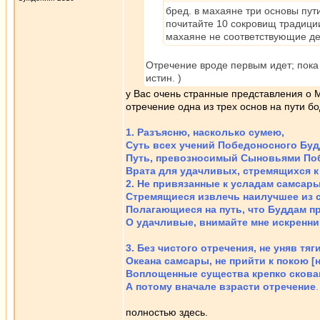
бред. в махаяне три основы пути -
почитайте 10 сокровищ традиции
махаяне не соответствующие де
Отречение вроде первым идет; пока
истин. )
у Вас очень странные представления о М
отречение одна из трех основ на пути б
1. Разъясню, насколько сумею,
Суть всех учений Победоносного Буд
Путь, превозносимый Сыновьями По
Врата для удачливых, стремящихся 
2. Не привязанные к усладам самсары
Стремящиеся извлечь наилучшее из с
Полагающиеся на путь, что Буддам п
О удачливые, внимайте мне искренни
3. Без чистого отречения, не уняв тя
Океана самсары, не прийти к покою [
Воплощенные существа крепко скова
А потому вначале взрасти отречение
.
полностью здесь.