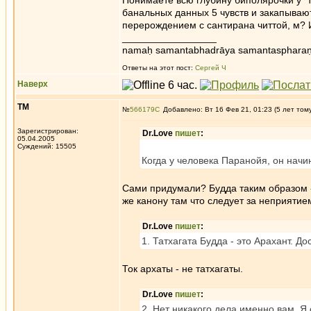
Понимаете всю глубину биполярочки у 
банальных данных 5 чувств и закапываю
перерождением с сантирана читтой, м?
_________________
namaḥ samantabhadrāya samantaspharaṇ
Ответы на этот пост:
Сергей Ч
Наверх
ТМ
№
566179
Добавлено: Вт 16 Фев 21, 01:23 (5 лет том
Зарегистрирован:
Dr.Love
пишет
:
05.04.2005
Суждений: 15505
Когда у человека Паранойя, он начи
Сами придумали? Будда таким образом 
же канону там что следует за неприяти
Dr.Love
пишет
:
1. Татхагата Будда - это Арахант. Д
Ток архаты - не татхагаты.
Dr.Love
пишет
:
2. Нет никакого дела именно вам. Я