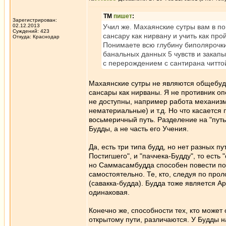
ТМ
пишет
:
Зарегистрирован:
02.12.2013
Учил же. Махаянские сутры вам в п
Суждений: 423
сансару как нирвану и учить как пр
Откуда: Краснодар
Понимаете всю глубину биполярочки
банальных данных 5 чувств и закап
с перерождением с сантирана читто
Махаянские сутры не являются общебудди
сансары как нирваны. Я не противник о
не доступны, например работа механизм
нематериальные) и т.д. Но что касается 
восьмеричный путь. Разделение на "путь
Будды, а не часть его Учения.
Да, есть три типа будд, но нет разных п
Постигшего", и "паччека-Будду", то есть
но Саммасамбудда способен повести по э
самостоятельно. Те, кто, следуя по пр
(савакка-будда). Будда тоже является А
одинаковая.
Конечно же, способности тех, кто может 
открытому пути, различаются. У Будды 