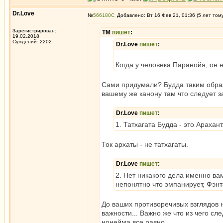
Dr.Love
№
566180
Добавлено: Вт 16 Фев 21, 01:36 (5 лет том
Зарегистрирован:
ТМ
пишет
:
19.02.2018
Суждений: 2202
Dr.Love
пишет
:
Когда у человека Паранойя, он 
Сами придумали? Будда таким обра
вашему же канону там что следует 
Dr.Love
пишет
:
1. Татхагата Будда - это Арахан
Ток архаты - не татхагаты.
Dr.Love
пишет
:
2. Нет никакого дела именно ва
непонятно что эмпанирует, Фэнт
До ваших противоречивых взглядов н
важности... Важно же что из чего сл
нонейма все равно.