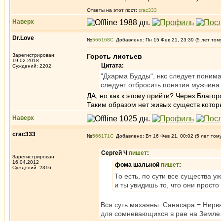
Ответы на этот пост:
crac333
Наверх
Dr.Love
№
566168
Добавлено: Пн 15 Фев 21, 23:39 (5 лет том
Зарегистрирован:
Горсть листьев
19.02.2018
Цитата:
Суждений: 2202
"Дхарма Будды", нкс следует понимат
следует отбросить понятия мужчина 
ДА, но как к этому прийти? Через Благор
Таким образом нет живых существ которы
Наверх
crac333
№
566171
Добавлено: Вт 16 Фев 21, 00:02 (5 лет том
Сергей Ч
пишет
:
Зарегистрирован:
16.04.2012
фома шальной
пишет
:
Суждений: 2316
То есть, по сути все существа 
и ты увидишь то, что они прост
Вся суть махаяны. Санасара = Нирв
для сомневающихся в рае на Земле.