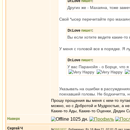
Dr.Love
пишет
:
Других же - Махаяна, тоже заме
Свой *ысер перечитайте про махаяну
Dr.Love
пишет
:
Вы если хотите ведите какие-то 
У меня с головой все в порядке. Я л
Dr.Love
пишет
:
У вас Паранойя - о Борце, что 
Указывать на ошибки в рассуждениях
поехавшей головы. Не бодхичитта, н
Прошу прощения вы меня с кем-то путае
можно, но с Добротой и Мудростью, а н
Какие-то Ады, Какие-то Оценки, Дядин 
Наверх
Сергей Ч
№
566182
Добавлено: Вт 16 Фев 21, 02:01 (5 лет том