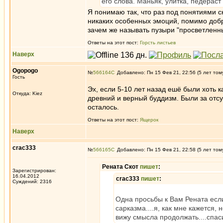
его слова. Маньяк, улитка, педераст
Я понимаю так, что раз под понятиями с
никаких особенных эмоций, помимо доб
зачем же называть пузыри "просветлен
Ответы на этот пост:
Горсть листьев
Наверх
Ogopogo
№
566164
Добавлено: Пн 15 Фев 21, 22:56 (5 лет том
Гость
Эх, если 5-10 лет назад ешё были хоть 
Откуда: Kiez
древний и верный буддизм. Были за отс
осталось.
Ответы на этот пост:
Ящерок
Наверх
crac333
№
566165
Добавлено: Пн 15 Фев 21, 22:58 (5 лет том
Рената Скот
пишет
:
Зарегистрирован:
16.04.2012
crac333
пишет
:
Суждений: 2316
Одна просьбы к Вам Рената если
сарказма....я, как мне кажется,
вижу смысла продолжать....спас