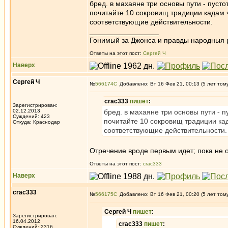
бред. в махаяне три основы пути - пустотно
почитайте 10 сокровищ традиции кадам ч
соответствующие действительности.
_________________
Гонимый за Джонса и правды народныя 
Ответы на этот пост:
Сергей Ч
Наверх
Сергей Ч
№
566174
Добавлено: Вт 16 Фев 21, 00:13 (5 лет том
crac333
пишет
:
Зарегистрирован:
02.12.2013
бред. в махаяне три основы пути - пус
Суждений: 423
почитайте 10 сокровищ традиции кад
Откуда: Краснодар
соответствующие действительности.
Отречение вроде первым идет; пока не о
Ответы на этот пост:
crac333
Наверх
crac333
№
566175
Добавлено: Вт 16 Фев 21, 00:20 (5 лет том
Сергей Ч
пишет
:
Зарегистрирован:
16.04.2012
crac333
пишет
:
Суждений: 2316