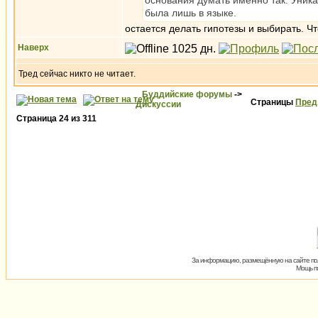
основания думать именно так. Уник
была лишь в языке.
остается делать гипотезы и выбирать. Ч
Наверх
Тред сейчас никто не читает.
Буддийские форумы
->
Страницы
Пред
Дискуссии
Страница
24
из
311
За информацию, размещённую на сайте пол
Мощь пх