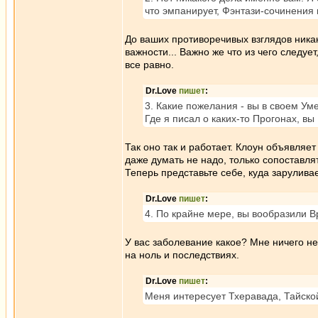
что эмпанирует, Фэнтази-сочинения 
До ваших противоречивых взглядов никак
важности... Важно же что из чего следуе
все равно.
Dr.Love
пишет
:
3. Какие пожелания - вы в своем Ум
Где я писал о каких-то Прогонах, 
Так оно так и работает. Клоун объявляет
даже думать не надо, только сопоставля
Теперь представьте себе, куда зарулива
Dr.Love
пишет
:
4. По крайне мере, вы вообразили В
У вас заболевание какое? Мне ничего не
на ноль и последствиях.
Dr.Love
пишет
:
Меня интересует Тхеравада, Тайской