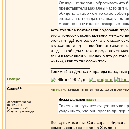
Отнюдь не желая набрасывать что бы
представители махаяны часто (в т.ч
обидеть, а как о чем-то само собой
эгоисты, т.к. покидают сансару, ост
махаяне не считается зазорным поки
есть три типа бодхисаттв подобный лодоч
это отголосок старых древних межшкольны
эгоист и т.д.) тем более что в классиче
в махаяне) и т.д. .... вообще это знаете
и т.д. ...в общем я такого рода действия
так и в махаянских школах а что до того
жизнь))) как то так сложилось....
_________________
Гонимый за Джонса и правды народныя 
Наверх
Сергей Ч
№
566167
Добавлено: Пн 15 Фев 21, 23:35 (5 лет том
фома шальной
пишет
:
Зарегистрирован:
02.12.2013
То есть, по сути все существа уже 
Суждений: 423
увидишь то, что они просто придур
Откуда: Краснодар
Вся суть махаяны. Санасара = Нирвана.
сомневающихся в рае на Земле. )