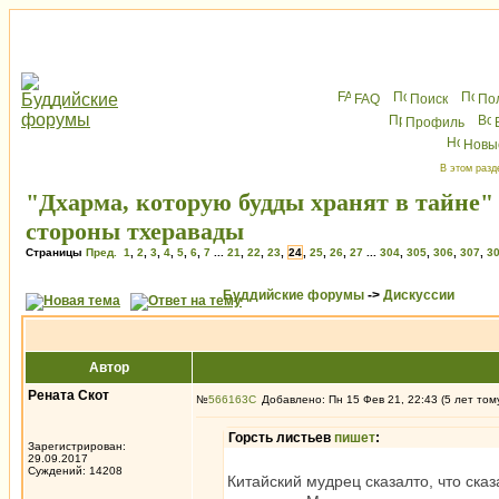
FAQ
Поиск
По
Профиль
Новы
В этом разд
"Дхарма, которую будды хранят в тайне"
стороны тхеравады
Страницы
Пред.
1
,
2
,
3
,
4
,
5
,
6
,
7
...
21
,
22
,
23
,
24
,
25
,
26
,
27
...
304
,
305
,
306
,
307
,
3
Буддийские форумы
->
Дискуссии
Автор
Рената Скот
№
566163
Добавлено: Пн 15 Фев 21, 22:43 (5 лет том
Горсть листьев
пишет
:
Зарегистрирован:
29.09.2017
Суждений: 14208
Китайский мудрец сказалто, что сказа