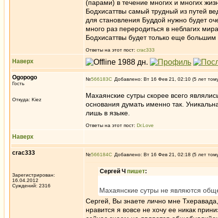
(парами) в течение многих и многих жи
Бодхисаттвы самый трудный из путей вед
для становления Буддой нужно будет оче
много раз переродиться в неблагих мира
Бодхисаттвы будет только еще большим 
Ответы на этот пост:
crac333
Наверх
Ogopogo
№
566183
Добавлено: Вт 16 Фев 21, 02:10 (5 лет том
Гость
Махаянские сутры скорее всего являлись
Откуда: Kiez
основания думать именно так. Уникальн
лишь в языке.
Ответы на этот пост:
Dr.Love
Наверх
crac333
№
566184
Добавлено: Вт 16 Фев 21, 02:18 (5 лет том
Сергей Ч
пишет
:
Зарегистрирован:
16.04.2012
Суждений: 2316
Махаянские сутры не являются обще
Сергей, Вы знаете лично мне Тхеравада,
нравится я вовсе не хочу ее никак прин