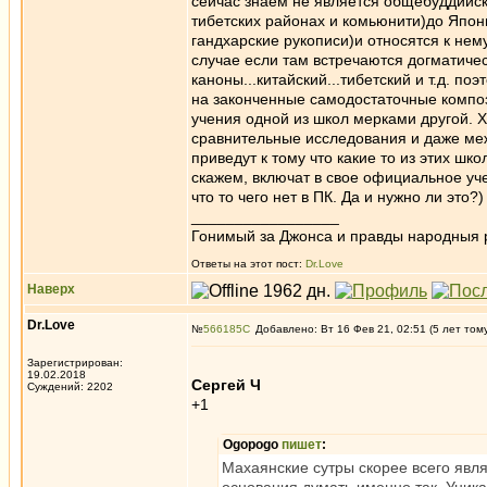
сейчас знаем не является общебуддийс
тибетских районах и комьюнити)до Япон
гандхарские рукописи)и относятся к нему
случае если там встречаются догматиче
каноны...китайский...тибетский и т.д. 
на законченные самодостаточные компо
учения одной из школ мерками другой. Х
сравнительные исследования и даже меж
приведут к тому что какие то из этих шк
скажем, включат в свое официальное уче
что то чего нет в ПК. Да и нужно ли это?)
_________________
Гонимый за Джонса и правды народныя 
Ответы на этот пост:
Dr.Love
Наверх
Dr.Love
№
566185
Добавлено: Вт 16 Фев 21, 02:51 (5 лет том
Зарегистрирован:
19.02.2018
Сергей Ч
Суждений: 2202
+1
Ogopogo
пишет
:
Махаянские сутры скорее всего явля