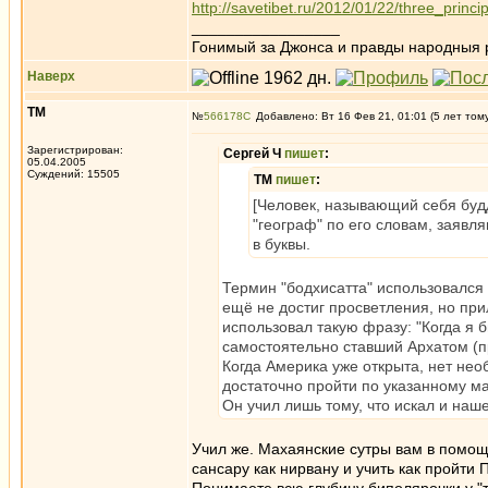
http://savetibet.ru/2012/01/22/three_princi
_________________
Гонимый за Джонса и правды народныя 
Наверх
ТМ
№
566178
Добавлено: Вт 16 Фев 21, 01:01 (5 лет том
Зарегистрирован:
Сергей Ч
пишет
:
05.04.2005
Суждений: 15505
ТМ
пишет
:
[Человек, называющий себя будд
"географ" по его словам, заявля
в буквы.
Термин "бодхисатта" использовался 
ещё не достиг просветления, но при
использовал такую фразу: "Когда я 
самостоятельно ставший Архатом (п
Когда Америка уже открыта, нет необ
достаточно пройти по указанному ма
Он учил лишь тому, что искал и наш
Учил же. Махаянские сутры вам в помощ
сансару как нирвану и учить как пройти