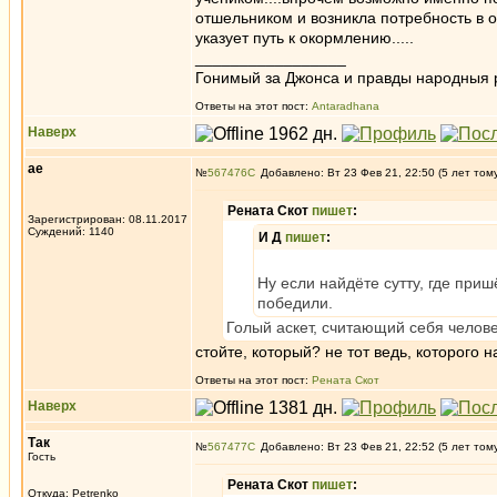
отшельником и возникла потребность в о
указует путь к окормлению.....
_________________
Гонимый за Джонса и правды народныя 
Ответы на этот пост:
Antaradhana
Наверх
ae
№
567476
Добавлено: Вт 23 Фев 21, 22:50 (5 лет том
Рената Скот
пишет
:
Зарегистрирован: 08.11.2017
Суждений: 1140
И Д
пишет
:
Ну если найдёте сутту, где приш
победили.
Голый аскет, считающий себя челов
стойте, который? не тот ведь, которого
Ответы на этот пост:
Рената Скот
Наверх
Так
№
567477
Добавлено: Вт 23 Фев 21, 22:52 (5 лет том
Гость
Рената Скот
пишет
:
Откуда: Petrenko