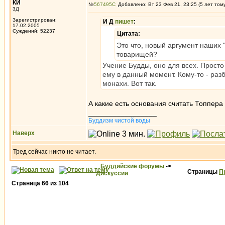
КИ
№
567495
Добавлено: Вт 23 Фев 21, 23:25 (5 лет том
3Д
Зарегистрирован:
И Д
пишет
:
17.02.2005
Суждений: 52237
Цитата:
Это что, новый аргумент наших 
товарищей?
Учение Будды, оно для всех. Просто
ему в данный момент. Кому-то - разб
монахи. Вот так.
А какие есть основания считать Топпер
_________________
Буддизм чистой воды
Наверх
Тред сейчас никто не читает.
Буддийские форумы
->
Страницы
П
Дискуссии
Страница
66
из
104