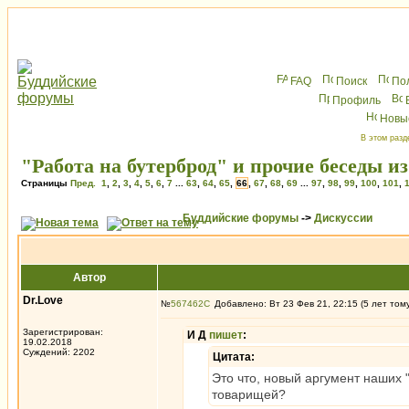
FAQ
Поиск
По
Профиль
Новы
В этом разд
"Работа на бутерброд" и прочие беседы и
Страницы
Пред.
1
,
2
,
3
,
4
,
5
,
6
,
7
...
63
,
64
,
65
,
66
,
67
,
68
,
69
...
97
,
98
,
99
,
100
,
101
,
Буддийские форумы
->
Дискуссии
Автор
Dr.Love
№
567462
Добавлено: Вт 23 Фев 21, 22:15 (5 лет том
Зарегистрирован:
И Д
пишет
:
19.02.2018
Суждений: 2202
Цитата:
Это что, новый аргумент наших 
товарищей?