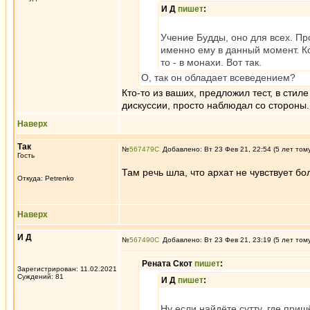
И Д
пишет
:
Учение Будды, оно для всех. Пр
именно ему в данный момент. Ко
то - в монахи. Вот так.
О, так он обладает всеведением?
Кто-то из ваших, предложил тест, в стил
дискуссии, просто наблюдал со стороны.
Наверх
Так
№
567479
Добавлено: Вт 23 Фев 21, 22:54 (5 лет том
Гость
Там речь шла, что архат не чувствует бо
Откуда: Petrenko
Наверх
И Д
№
567490
Добавлено: Вт 23 Фев 21, 23:19 (5 лет том
Рената Скот
пишет
:
Зарегистрирован: 11.02.2021
Суждений: 81
И Д
пишет
:
Ну если найдёте сутту, где приш