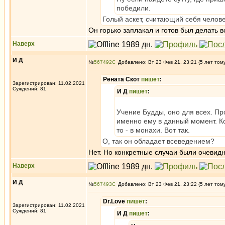
победили.
Голый аскет, считающий себя челов
Он горько заплакал и готов был делать вс
Наверх
И Д
№
567492
Добавлено: Вт 23 Фев 21, 23:21 (5 лет том
Рената Скот
пишет
:
Зарегистрирован: 11.02.2021
Суждений: 81
И Д
пишет
:
Учение Будды, оно для всех. Пр
именно ему в данный момент. Ко
то - в монахи. Вот так.
О, так он обладает всеведением?
Нет. Но конкретные случаи были очевидны
Наверх
И Д
№
567493
Добавлено: Вт 23 Фев 21, 23:22 (5 лет том
Dr.Love
пишет
:
Зарегистрирован: 11.02.2021
Суждений: 81
И Д
пишет
: