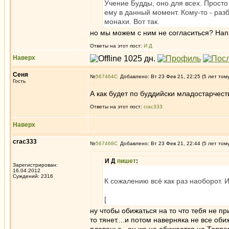
Учение Будды, оно для всех. Просто
ему в данный момент. Кому-то - разб
монахи. Вот так.
но мы можем с ним не согласиться? Напр
Ответы на этот пост:
И Д
Наверх
Сеня
№
567464
Добавлено: Вт 23 Фев 21, 22:25 (5 лет том
Гость
А как будет по буддийски младостарчес
Ответы на этот пост:
crac333
Наверх
crac333
№
567468
Добавлено: Вт 23 Фев 21, 22:44 (5 лет том
И Д
пишет
:
Зарегистрирован:
16.04.2012
Суждений: 2316
К сожалению всё как раз наоборот. 
[
ну чтобы обижаться на то что тебя не пр
то тянет....и потом наверняка не все о