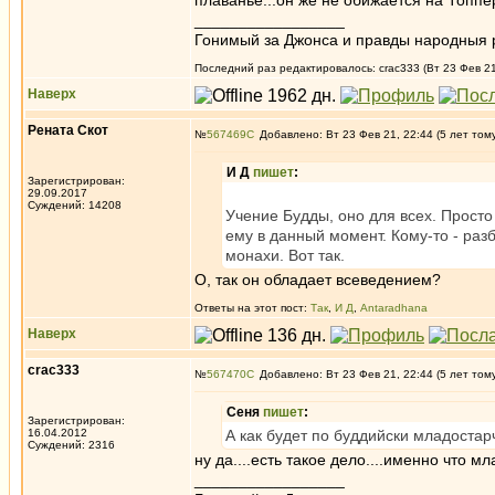
плаванье...он же не обижается на Топпер
_________________
Гонимый за Джонса и правды народныя 
Последний раз редактировалось: crac333 (Вт 23 Фев 21
Наверх
Рената Скот
№
567469
Добавлено: Вт 23 Фев 21, 22:44 (5 лет том
И Д
пишет
:
Зарегистрирован:
29.09.2017
Суждений: 14208
Учение Будды, оно для всех. Просто
ему в данный момент. Кому-то - разб
монахи. Вот так.
О, так он обладает всеведением?
Ответы на этот пост:
Так
,
И Д
,
Antaradhana
Наверх
crac333
№
567470
Добавлено: Вт 23 Фев 21, 22:44 (5 лет том
Сеня
пишет
:
Зарегистрирован:
16.04.2012
А как будет по буддийски младоста
Суждений: 2316
ну да....есть такое дело....именно что мла
_________________