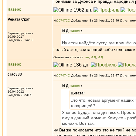
Гонимый за Джонса и правды народныя 
Наверх
Рената Скот
№
567472
Добавлено: Вт 23 Фев 21, 22:46 (5 лет том
И Д
пишет
:
Зарегистрирован:
29.09.2017
Суждений: 14208
Ну если найдёте сутту, где пришёл ю
Голый аскет, считающий себя человеком
Ответы на этот пост:
ae
,
И Д
,
И Д
Наверх
crac333
№
567474
Добавлено: Вт 23 Фев 21, 22:47 (5 лет том
И Д
пишет
:
Зарегистрирован:
16.04.2012
Цитата:
Суждений: 2316
Это что, новый аргумент наших 
товарищей?
Учение Будды, оно для всех. Просто
ему в данный момент. Кому-то - разб
монахи. Вот так.
ну Вы же понисаете что это не так? не 
учеником....впрочем возможно именно 