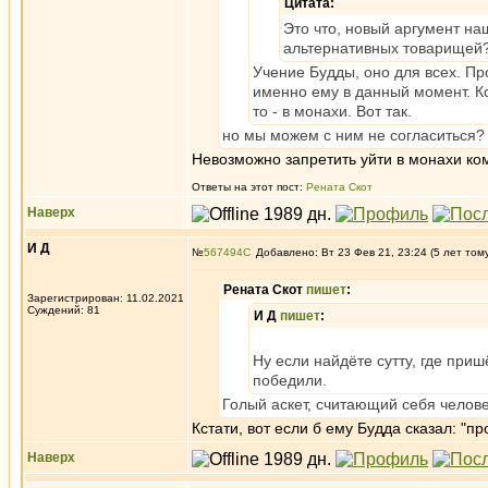
Цитата:
Это что, новый аргумент на
альтернативных товарищей
Учение Будды, оно для всех. Пр
именно ему в данный момент. Ко
то - в монахи. Вот так.
но мы можем с ним не согласиться? 
Невозможно запретить уйти в монахи ко
Ответы на этот пост:
Рената Скот
Наверх
И Д
№
567494
Добавлено: Вт 23 Фев 21, 23:24 (5 лет том
Рената Скот
пишет
:
Зарегистрирован: 11.02.2021
Суждений: 81
И Д
пишет
:
Ну если найдёте сутту, где приш
победили.
Голый аскет, считающий себя челов
Кстати, вот если б ему Будда сказал: "п
Наверх