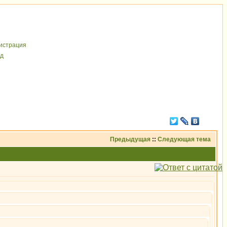
иcтрaция
д
Предыдущая
::
Следующая тема