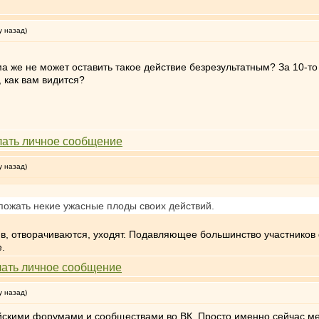
у назад)
ма же не может оставить такое действие безрезультатным? За 10-т
, как вам видится?
у назад)
пожать некие ужасные плоды своих действий.
ив, отворачиваются, уходят. Подавляющее большинство участников 
е.
у назад)
йскими форумами и сообществами во ВК. Просто именно сейчас ме