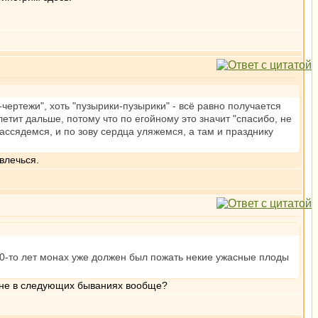
и-чертежи", хоть "пузырики-пузырики" - всё равно получается
етит дальше, потому что по егойному это значит "спасибо, не
рассядемся, и по зову сердца уляжемся, а там и празднику
влечься.
10-то лет монах уже должен был пожать некие ужасные плоды
ли не в следующих бываниях вообще?