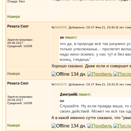
Откуда: Kiez
Наверх
Рената Скот
№
568335
Добавлено: Сб 27 Фев 21, 23:40 (5 лет том
ae
пишет
:
Зарегистрирован:
29.09.2017
это да, в природе всё так разумно у
Суждений: 14208
только улюлюканье, - пролетит волш
надо кино-эскимо, у нас тут и без в
конец, глядишь"
Хорошо сказано. Даже если и совершит в
Наверх
Рената Скот
№
568337
Добавлено: Сб 27 Фев 21, 23:43 (5 лет том
ДмитрийБ
пишет
:
Зарегистрирован:
29.09.2017
ae
Суждений: 14208
Слушайте. Ну если правда ваша, то
своих действий. Может не всё так од
А в какой именно сутте сказано, что "у
Наверх