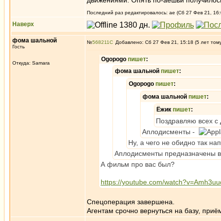
движениями. Опять по-аешьи получилось,
Последний раз редактировалось: ae (Сб 27 Фев 21, 16:
Наверх
фома шальной
№
568211
Добавлено: Сб 27 Фев 21, 15:18 (5 лет том
Гость
Ogopogo
пишет
:
Откуда: Samara
фома шальной
пишет
:
Ogopogo
пишет
:
фома шальной
пишет
:
Ёжик
пишет
:
Поздравляю всех с
Аплодисменты -
Ну, а чего не обидно так на
Аплодисменты предназначены в
А фильм про вас был?
https://youtube.com/watch?v=Amh3u
Спецоперация завершена.
Агентам срочно вернуться на базу, приё