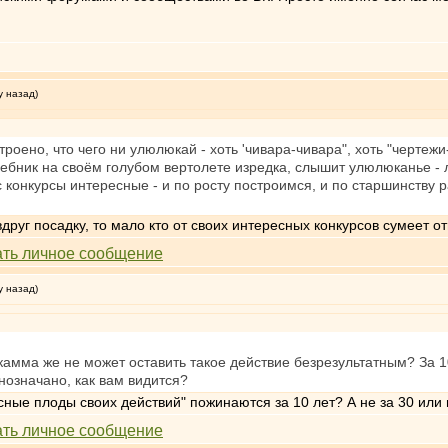
у назад)
строено, что чего ни улюлюкай - хоть 'чивара-чивара", хоть "чертеж
ебник на своём голубом вертолете изредка, слышит улюлюканье - л
ас конкурсы интересные - и по росту построимся, и по старшинству 
друг посадку, то мало кто от своих интересных конкурсов сумеет от
у назад)
 камма же не может оставить такое действие безрезультатным? За 
нозначано, как вам видится?
жасные плоды своих действий" пожинаются за 10 лет? А не за 30 и