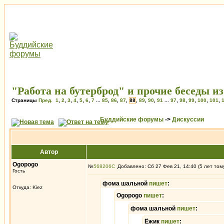
"Работа на бутерброд" и прочие беседы и
Страницы
Пред.
1
,
2
,
3
,
4
,
5
,
6
,
7
...
85
,
86
,
87
,
88
,
89
,
90
,
91
...
97
,
98
,
99
,
100
,
101
,
Буддийские форумы
->
Дискуссии
Автор
Ogopogo
№
568206
Добавлено: Сб 27 Фев 21, 14:40 (5 лет том
Гость
фома шальной
пишет
:
Откуда: Kiez
Ogopogo
пишет
:
фома шальной
пишет
:
Ёжик
пишет
: