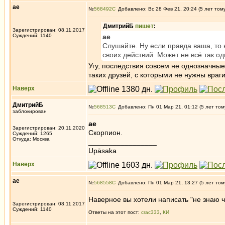
ae
№
568492
Добавлено: Вс 28 Фев 21, 20:24 (5 лет том
ДмитрийБ
пишет
:
Зарегистрирован: 08.11.2017
Суждений: 1140
ae
Слушайте. Ну если правда ваша, то
своих действий. Может не всё так од
Угу, последствия совсем не однозначны
таких друзей, с которыми не нужны враги
Наверх
ДмитрийБ
№
568513
Добавлено: Пн 01 Мар 21, 01:12 (5 лет том
заблокирован
ae
Зарегистрирован: 20.11.2020
Скорпион.
Суждений: 1265
Откуда: Москва
_________________
Upāsaka
Наверх
ae
№
568558
Добавлено: Пн 01 Мар 21, 13:27 (5 лет том
Наверное вы хотели написать "не знаю чт
Зарегистрирован: 08.11.2017
Суждений: 1140
Ответы на этот пост:
crac333
,
КИ