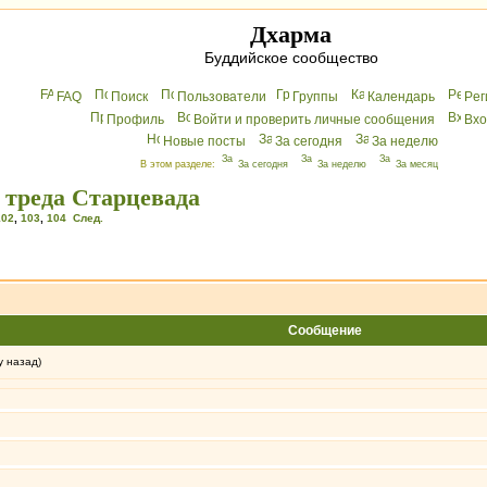
Дхарма
Буддийское сообщество
FAQ
Поиск
Пользователи
Группы
Календарь
Peг
Профиль
Войти и проверить личные сообщения
Вхo
Новые посты
За сегодня
За неделю
В этом разделе:
За сегодня
За неделю
За месяц
з треда Старцевада
102
,
103
,
104
След.
Сообщение
у назад)