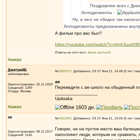
Поздравляю всех с Дне
Аплодисменты -
Ну, а чего не обидно так написа
Аплодисменты предназначены внутр
А фильм про вас был?
https://youtube.com/watch?v=Amh3uudV
Ответы на этот пост:
фома шальной
Наверх
ДмитрийБ
№
568207
Добавлено: Сб 27 Фев 21, 14:48 (5 лет том
заблокирован
ae
Зарегистрирован: 20.11.2020
Переведите с ae-шного на обыденный п
Суждений: 1265
Откуда: Москва
_________________
Upāsaka
Наверх
ae
№
568209
Добавлено: Сб 27 Фев 21, 15:03 (5 лет том
Говорю, не на пустое место ваш батюшка
Зарегистрирован: 08.11.2017
наполняют люди, которым не сравнить, л
Суждений: 1140