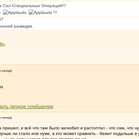
м Сил Специальных Операций!!!
!!!
л?
енней разведке.
MBo
у назад)
лз
у назад)
 пришел, и всё что там было загнобил и растоптал - что сам, что
учше ли стало или хуже, а кто может сравнить - бежит подальше в