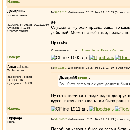
Наверх
ДмитрийБ
№
568221
Добавлено: Сб 27 Фев 21, 17:05 (5 лет том
заблокирован
ae
Зарегистрирован: 20.11.2020
Слушайте. Ну если правда ваша, то кам
Суждений: 1265
Откуда: Москва
действий. Может не всё так однозначано
_________________
Upāsaka
Ответы на этот пост:
Antaradhana
,
Рената Скот
,
ae
Наверх
Antaradhana
№
568225
Добавлено: Сб 27 Фев 21, 17:19 (5 лет том
Wolfshadow
Зарегистрирован:
ДмитрийБ
пишет
:
16.01.2016
Суждений: 10000
За 10-то лет монах уже должен был 
Ну вот и пожинает: люди видят деструкт
курсе, какая активность там была раньш
Наверх
Ogopogo
№
568245
Добавлено: Сб 27 Фев 21, 19:13 (5 лет том
Гость
Подобная история была со всеми будди