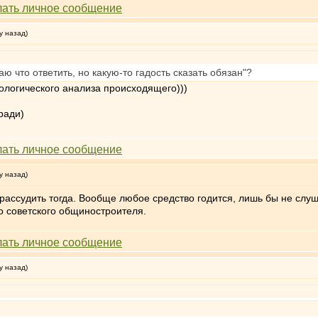
у назад)
ю что ответить, но какую-то гадость сказать обязан"?
ологического анализа происходящего)))
ради)
у назад)
ссудить тогда. Вообще любое средство годится, лишь бы не слушать
о советского общиностроителя.
у назад)