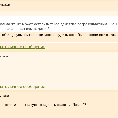
у назад)
 камма же не может оставить такое действие безрезультатным? За 
нозначано, как вам видится?
е, об их двусмысленности можно судить хотя бы по появлению таки
.
у назад)
у назад)
о ответить, но какую-то гадость сказать обязан"?