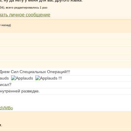
 ну да нету у меня для вас другого языка.
04), всего редактировалось 1 раз
у назад)
 Днем Сил Специальных Операций!!!
!!!
писал?
нутренней разведке.
udVMBo
м.