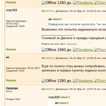
Наверх
crac333
№
568559
Добавлено: Пн 01 Мар 21, 13:44 (5 лет том
ae
пишет
:
Зарегистрирован:
16.04.2012
Наверное вы хотели написать "не зна
Суждений: 2316
Возможно это попытка задиакально-астр
_________________
Гонимый за Джонса и правды народныя 
Ответы на этот пост:
Ogopogo
Наверх
ae
№
568564
Добавлено: Пн 01 Мар 21, 14:54 (5 лет том
Ещё по полету птиц можно попробовать ра
Зарегистрирован: 08.11.2017
записано в первых пунктах кодекса юног
Суждений: 1140
Наверх
Ogopogo
№
568565
Добавлено: Пн 01 Мар 21, 14:57 (5 лет том
Гость
crac333
пишет
:
Откуда: Kiez
ae
пишет
: