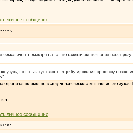
му назад)
 бесконечен, несмотря на то, что каждый акт познания несет резул
о учусь, но нет ли тут такого - атрибутирование процессу познани
но?
ие ограниченно именно в силу человеческого мышления это хужее
ысл.
му назад)