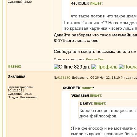
Суждений: 2820
4eJIOBEK
пишет
:
что такое поток и что такое дха
Что такое "конечное"? На самом дел
что красивая картинка - всего лишь 
Давайте разберем что такое мельчайшая 
то
?Всего лишь слово.
_________________
Свобода или смерть
Бессмыслие или см
Ответы на этот пост:
Рената Скот
Наверх
Экалавья
№
613818
Добавлено: Сб 26 Ноя 22, 18:10 (4 года то
Зарегистрирован:
4eJIOBEK
пишет
:
26.12.2021
Суждений: 2914
Экалавья
пишет
:
Откуда: Пантикапей
Вантус
пишет
:
Короче говоря, процесс поз
духе фейлософов.
Я не фейлософ и не мотиматик, т
смирись кроха - познание беско