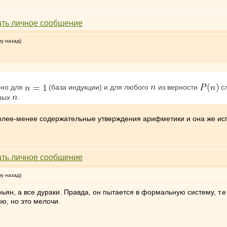
му назад)
но для
(база индукции) и для любого
из верности
сл
ьных
.
более-менее содержательные утверждения арифметики и она же ис
му назад)
ньян, а все дураки. Правда, он пытается в формальную систему, т.е
ю, но это мелочи.