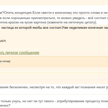
мм?Опять концепция.Если свести к конечному это просто слова и ни
е если хорошенько присмотреться, то можно увидеть - всё состоит 
пятна краски на куске картона (извините на неточную цитату).
частица из которой якобы все состоит.Уже неделимая-конечная час
ысл.
му назад)
нания бесконечен, несмотря на то, что каждый акт познания несет р
олько учусь, но нет ли тут такого - атрибутирование процессу поз
нечно?