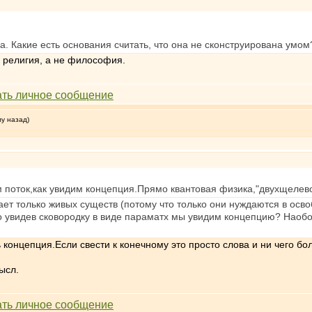
а. Какие есть основания считать, что она не сконструирована умом
и религия, а не философия.
му назад)
м поток,как увидим концепция.Прямо квантовая физика,"двухщелев
т только живых существ (потому что только они нуждаются в осво
о увидев сковородку в виде параматх мы увидим концепцию? Наобор
 концепция.Если свести к конечному это просто слова и ни чего бо
ысл.