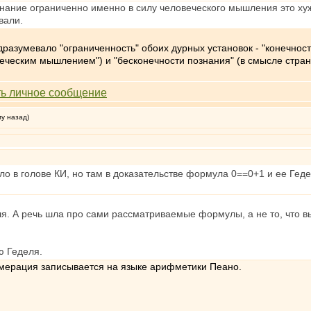
знание ограниченно именно в силу человеческого мышления это х
вали.
разумевало "ограниченность" обоих дурных установок - "конечност
еческим мышлением") и "бесконечности познания" (в смысле стран
му назад)
ло в голове КИ, но там в доказательстве формула 0==0+1 и ее Гед
. А речь шла про сами рассматриваемые формулы, а не то, что вы
 Геделя.
умерация записывается на языке арифметики Пеано.