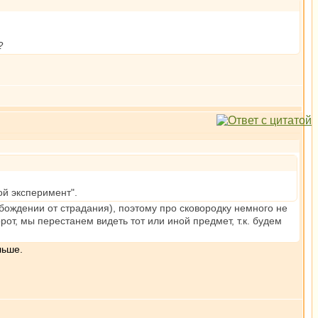
?
ой эксперимент".
бождении от страдания), поэтому про сковородку немного не
от, мы перестанем видеть тот или иной предмет, т.к. будем
льше.