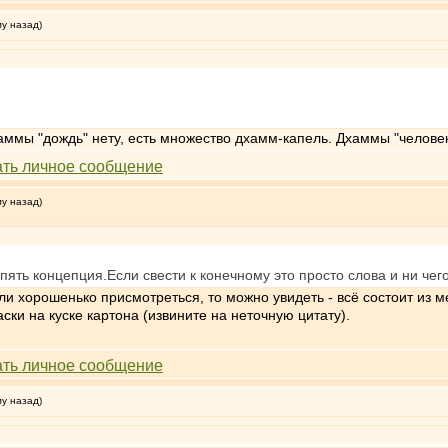
му назад)
аммы "дождь" нету, есть множество дхамм-капель. Дхаммы "челове
му назад)
пять концепция.Если свести к конечному это просто слова и ни чег
ли хорошенько присмотреться, то можно увидеть - всё состоит из м
аски на куске картона (извините на неточную цитату).
му назад)