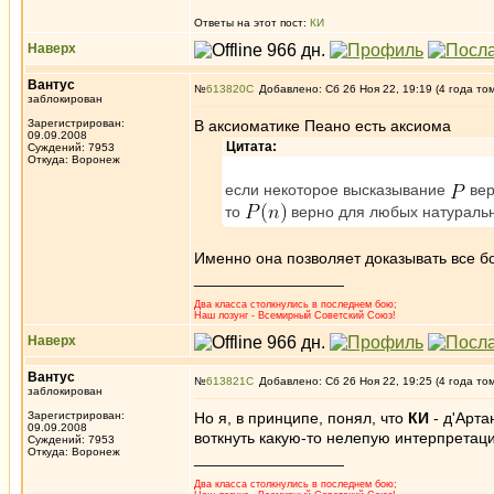
Ответы на этот пост:
КИ
Наверх
Вантус
№
613820
Добавлено: Сб 26 Ноя 22, 19:19 (4 года то
заблокирован
Зарегистрирован:
В аксиоматике Пеано есть аксиома
09.09.2008
Цитата:
Суждений: 7953
Откуда: Воронеж
если некоторое высказывание
вер
то
верно для любых натурал
Именно она позволяет доказывать все 
_________________
Два класса столкнулись в последнем бою;
Наш лозунг - Всемирный Советский Союз!
Наверх
Вантус
№
613821
Добавлено: Сб 26 Ноя 22, 19:25 (4 года то
заблокирован
Зарегистрирован:
Но я, в принципе, понял, что
КИ
- д'Арта
09.09.2008
воткнуть какую-то нелепую интерпретаци
Суждений: 7953
Откуда: Воронеж
_________________
Два класса столкнулись в последнем бою;