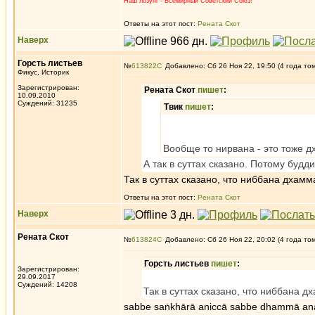
Наш лозунг - Всемирный Советский Союз!
Ответы на этот пост:
Рената Скот
Наверх
Горсть листьев
№
613822
Добавлено: Сб 26 Ноя 22, 19:50 (4 года то
Фикус, Историк
Зарегистрирован:
Рената Скот
пишет
:
10.09.2010
Суждений: 31235
Твик
пишет
:
Вообще то нирвана - это тоже д
А так в суттах сказано. Потому будд
Так в суттах сказано, что ниббана дхам
Ответы на этот пост:
Рената Скот
Наверх
Рената Скот
№
613824
Добавлено: Сб 26 Ноя 22, 20:02 (4 года то
Горсть листьев
пишет
:
Зарегистрирован:
29.09.2017
Суждений: 14208
Так в суттах сказано, что ниббана 
sabbe saṅkhārā aniccā sabbe dhammā an