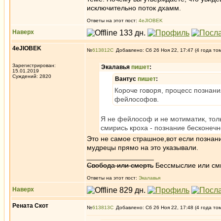
исключительно поток дхамм.
Ответы на этот пост:
4eJIOBEK
Наверх
4eJIOBEK
№
613812
Добавлено: Сб 26 Ноя 22, 17:47 (4 года то
Зарегистрирован:
Экалавья
пишет
:
15.01.2019
Суждений: 2820
Вантус
пишет
:
Короче говоря, процесс познания
фейлософов.
Я не фейлософ и не мотиматик, тольк
смирись кроха - познание бесконеч
Это не самое страшное,вот если познан
мудрецы прямо на это указывали.
_________________
Свобода или смерть
Бессмыслие или см
Ответы на этот пост:
Экалавья
Наверх
Рената Скот
№
613813
Добавлено: Сб 26 Ноя 22, 17:48 (4 года то