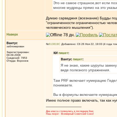
Это не самое страшное,вот если по
многие мудрецы прямо на это указы
Думаю сарваджня (всезнание) Будды под
"ограниченности ограниченностью челов
человеческого мышления").
Наверх
Вантус
№
613819
Добавлено: Сб 26 Ноя 22, 19:03 (4 года то
заблокирован
Зарегистрирован:
КИ
пишет
:
09.09.2008
Суждений: 7953
Вантус
пишет
:
Откуда: Воронеж
Я не знаю, какие шурупы замкну
виде полезного упражнения.
Там PRF включает нумерацию Геделя
понимаете.
Вы в формулы включаете нумерацию
Имею полное право включать, так как н
_________________
Два класса столкнулись в последнем бою;
Наш лозунг - Всемирный Советский Союз!