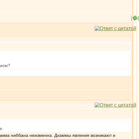
умом?
е.
Дхамма ниббана неизменна. Дхаммы явления возникают и