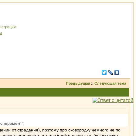
иcтрaция
д
Предыдущая
::
Следующая тема
ксперимент".
ении от страдания), поэтому про сковородку немного не по
перестанем видеть тот или иной предмет, т.к. будем видеть