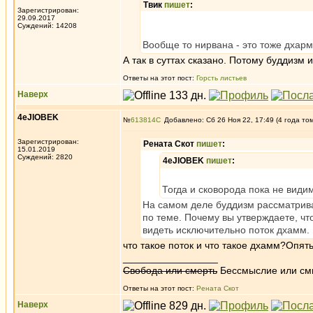
Твик
пишет
:
Зарегистрирован:
29.09.2017
Суждений: 14208
Вообще то нирвана - это тоже дхарм
А так в суттах сказано. Потому буддизм 
Ответы на этот пост:
Горсть листьев
Наверх
4eJIOBEK
№
613814
Добавлено: Сб 26 Ноя 22, 17:49 (4 года то
Зарегистрирован:
Рената Скот
пишет
:
15.01.2019
Суждений: 2820
4eJIOBEK
пишет
:
Тогда и сковорода пока не види
На самом деле буддизм рассматривае
по теме. Почему вы утверждаете, чт
видеть исключительно поток дхамм.
что такое поток и что такое дхамм?Опять
_________________
Свобода или смерть
Бессмыслие или см
Ответы на этот пост:
Рената Скот
Наверх