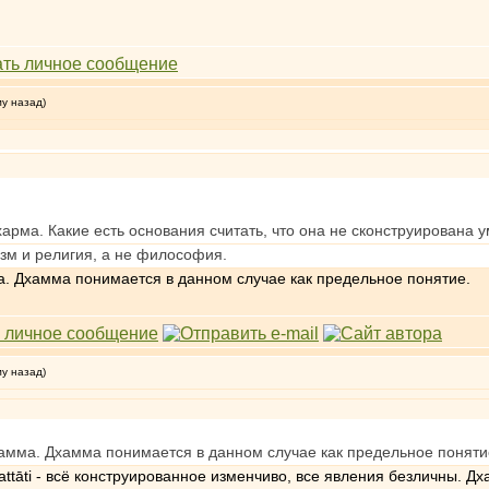
му назад)
харма. Какие есть основания считать, что она не сконструирована 
изм и религия, а не философия.
ма. Дхамма понимается в данном случае как предельное понятие.
му назад)
дхамма. Дхамма понимается в данном случае как предельное поняти
attāti - всё конструированное изменчиво, все явления безличны. 