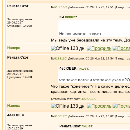
Рената Скот
№
613815
Добавлено: Сб 26 Ноя 22, 17:51 (4 года то
КИ
пишет
:
Зарегистрирован:
29.09.2017
Суждений: 14208
Не понимаете, значит.
Мы ведь уже беседовали на эту тему. Дх
Наверх
Рената Скот
№
613816
Добавлено: Сб 26 Ноя 22, 17:54 (4 года то
4eJIOBEK
пишет
:
Зарегистрирован:
29.09.2017
Суждений: 14208
что такое поток и что такое дхамм?О
Что такое "конечное"? На самом деле ес
красивая картинка - всего лишь пятна кр
Ответы на этот пост:
4eJIOBEK
Наверх
4eJIOBEK
№
613817
Добавлено: Сб 26 Ноя 22, 18:02 (4 года то
Зарегистрирован:
Рената Скот
пишет
:
15.01.2019