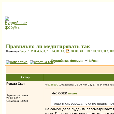
Правильно ли медитировать так
Страницы
Пред.
1
,
2
,
3
,
4
,
5
,
6
,
7
...
34
,
35
,
36
,
37
,
38
,
39
,
40
...
99
,
100
,
101
,
102
,
10
Буддийские форумы
->
Чайная
Автор
Рената Скот
№
613811
Добавлено: Сб 26 Ноя 22, 17:46 (4 года то
4eJIOBEK
пишет
:
Зарегистрирован:
29.09.2017
Суждений: 14208
Тогда и сковорода пока не видим по
На самом деле буддизм рассматривает т
теме. Почему вы утверждаете, что увиде