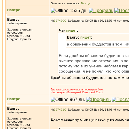
Ответы на этот пост:
Вантус
Наверх
Вантус
№
557460
Добавлено: Сб 05 Дек 20, 12:56 (6 лет том
заблокирован
Зарегистрирован:
Чэн
пишет
:
09.09.2008
Суждений: 7953
Вантус
пишет
:
Откуда: Воронеж
а обвинений буддистов в том, чт
Если джайны обвиняли буддистов как
высшее проявление отречения; в пон
потому что в их учении неблагая ка
сообщения, я не понял, кто кого обв
Джайны обвиняли буддистов, но там мног
_________________
Два класса столкнулись в последнем бою;
Наш лозунг - Всемирный Советский Союз!
Наверх
Вантус
№
557461
Добавлено: Сб 05 Дек 20, 13:03 (6 лет том
заблокирован
Зарегистрирован:
Дхаммавадину стоит учиться у иеромона
09.09.2008
Суждений: 7953
Откуда: Воронеж