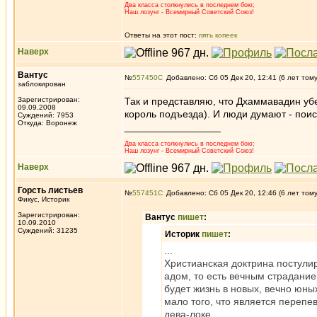
Два класса столкнулись в последнем бою;
Наш лозунг - Всемирный Советский Союз!
Ответы на этот пост:
пять копеек
Наверх
Вантус
№
557450
Добавлено: Сб 05 Дек 20, 12:41 (6 лет том
заблокирован
Зарегистрирован:
Так и представляю, что Дхаммавадин уб
09.09.2008
король подъезда). И люди думают - поис
Суждений: 7953
Откуда: Воронеж
_________________
Два класса столкнулись в последнем бою;
Наш лозунг - Всемирный Советский Союз!
Наверх
Горсть листьев
№
557451
Добавлено: Сб 05 Дек 20, 12:46 (6 лет том
Фикус, Историк
Зарегистрирован:
Вантус
пишет
:
10.09.2010
Суждений: 31235
Историк
пишет
:
...
Христианская доктрина постули
адом, то есть вечным страдание
будет жизнь в новых, вечно юных
мало того, что является перепе
дева-локе.