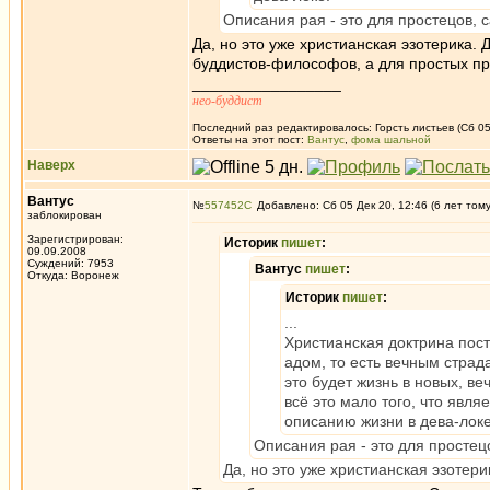
Описания рая - это для простецов, 
Да, но это уже христианская эзотерика.
буддистов-философов, а для простых пр
_________________
нео-буддист
Последний раз редактировалось: Горсть листьев (Сб 05 
Ответы на этот пост:
Вантус
,
фома шальной
Наверх
Вантус
№
557452
Добавлено: Сб 05 Дек 20, 12:46 (6 лет том
заблокирован
Зарегистрирован:
Историк
пишет
:
09.09.2008
Суждений: 7953
Вантус
пишет
:
Откуда: Воронеж
Историк
пишет
:
...
Христианская доктрина пост
адом, то есть вечным страд
это будет жизнь в новых, ве
всё это мало того, что явл
описанию жизни в дева-локе
Описания рая - это для простец
Да, но это уже христианская эзотер