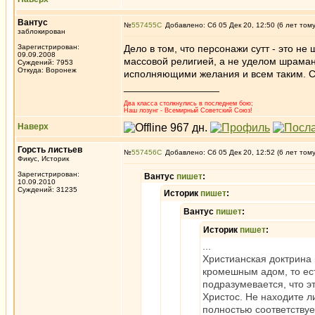
Вантус
№
557455
Добавлено: Сб 05 Дек 20, 12:50 (6 лет том
заблокирован
Зарегистрирован:
Дело в том, что персонажи сутт - это н
09.09.2008
массовой религией, а не уделом шраман
Суждений: 7953
Откуда: Воронеж
исполняющими желания и всем таким. Са
_________________
Два класса столкнулись в последнем бою;
Наш лозунг - Всемирный Советский Союз!
Наверх
Горсть листьев
№
557456
Добавлено: Сб 05 Дек 20, 12:52 (6 лет том
Фикус, Историк
Зарегистрирован:
Вантус
пишет
:
10.09.2010
Суждений: 31235
Историк
пишет
:
Вантус
пишет
:
Историк
пишет
:
...
Христианская доктрина 
кромешным адом, то ест
подразумевается, что эт
Христос. Не находите л
полностью соответствуе