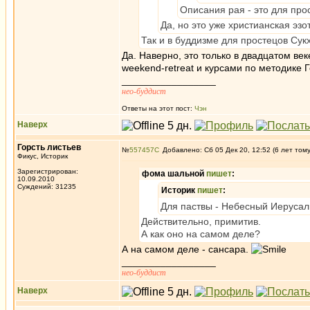
Описания рая - это для про
Да, но это уже христианская эз
Так и в буддизме для простецов Сук
Да. Наверно, это только в двадцатом ве
weekend-retreat и курсами по методике Г
_________________
нео-буддист
Ответы на этот пост:
Чэн
Наверх
Горсть листьев
№
557457
Добавлено: Сб 05 Дек 20, 12:52 (6 лет том
Фикус, Историк
Зарегистрирован:
фома шальной
пишет
:
10.09.2010
Суждений: 31235
Историк
пишет
:
Для паствы - Небесный Иерусал
Действительно, примитив.
А как оно на самом деле?
А на самом деле - сансара.
_________________
нео-буддист
Наверх