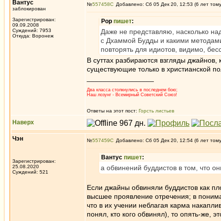
Вантус
№
557458
Добавлено: Сб 05 Дек 20, 12:53 (6 лет том
заблокирован
Зарегистрирован:
Pop
пишет
:
09.09.2008
Суждений: 7953
Даже не представляю, насколько над
Откуда: Воронеж
с Дхаммой Будды и какими методами 
повторять для идиотов, видимо, бе
В суттах разбираются взгляды джайнов, 
существующие только в христианской по
_________________
Два класса столкнулись в последнем бою;
Наш лозунг - Всемирный Советский Союз!
Ответы на этот пост:
Горсть листьев
Наверх
Чэн
№
557459
Добавлено: Сб 05 Дек 20, 12:54 (6 лет том
Вантус
пишет
:
Зарегистрирован:
25.08.2020
а обвинений буддистов в том, что он
Суждений: 521
Если джайны обвиняли буддистов как пло
высшее проявление отречения; в понима
что в их учении неблагая карма накапли
понял, кто кого обвинял), то опять-же, 