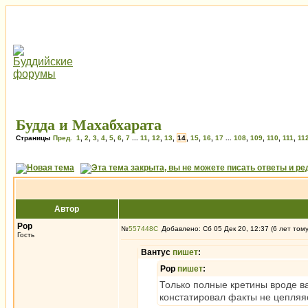
Будда и Махабхарата
Страницы
Пред.
1
,
2
,
3
,
4
,
5
,
6
,
7
...
11
,
12
,
13
,
14
,
15
,
16
,
17
...
108
,
109
,
110
,
111
,
11
Автор
Pop
№
557448
Добавлено: Сб 05 Дек 20, 12:37 (6 лет том
Гость
Вантус
пишет
:
Pop
пишет
:
Только полные кретины вроде ван
констатировал факты не цепляяс