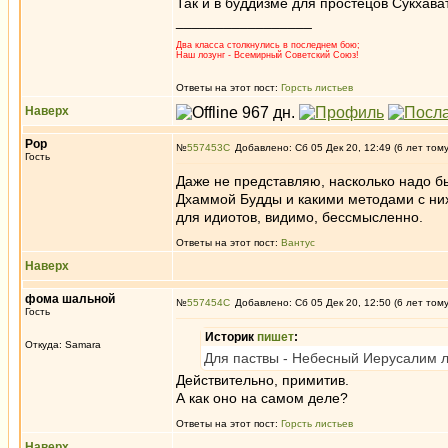
Так и в буддизме для простецов Сукхав
_________________
Два класса столкнулись в последнем бою;
Наш лозунг - Всемирный Советский Союз!
Ответы на этот пост:
Горсть листьев
Наверх
Pop
№
557453
Добавлено: Сб 05 Дек 20, 12:49 (6 лет том
Гость
Даже не представляю, насколько надо бы
Дхаммой Будды и какими методами с них 
для идиотов, видимо, бессмысленно.
Ответы на этот пост:
Вантус
Наверх
фома шальной
№
557454
Добавлено: Сб 05 Дек 20, 12:50 (6 лет том
Гость
Историк
пишет
:
Откуда: Samara
Для паствы - Небесный Иерусалим л
Действительно, примитив.
А как оно на самом деле?
Ответы на этот пост:
Горсть листьев
Наверх