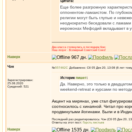
Цитата:
Еще более разгромную характерист
оппонентом-ламаистом. По глубокому
религии могут быть глупые и невеж
неоднократно беседовали с ламами 
иеромонах Мефодий вкладывает в ус
_________________
Два класса столкнулись в последнем бою;
Наш лозунг - Всемирный Советский Союз!
Наверх
Чэн
№
557462
Добавлено: Сб 05 Дек 20, 13:08 (6 лет том
Историк
пишет
:
Зарегистрирован:
25.08.2020
Да. Наверно, это только в двадцато
Суждений: 521
weekend-retreat и курсами по методи
Акцент на мирянах, уже стал фигурирова
соотносилось с хинаяной. Читал про кор
продвинутыми йогинами. Были и в Индии
Последний раз редактировалось: Чэн (Сб 05 Дек 20, 13
Ответы на этот пост:
Горсть листьев
Наверх