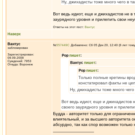
Ну, джихадисты тоже много чего в та
Вот ведь идиот, еще и джихадистов не в
заурядного уровня и прилепить свои неу
Ответы на этот пост:
Вантус
Наверх
Вантус
№
557449
Добавлено: Сб 05 Дек 20, 12:40 (6 лет том
заблокирован
Зарегистрирован:
Pop
пишет
:
09.09.2008
Суждений: 7953
Вантус
пишет
:
Откуда: Воронеж
Pop
пишет
:
Только полные кретины вроде
констатировал факты не цеп
Ну, джихадисты тоже много чего 
Вот ведь идиот, еще и джихадистов 
своего заурядного уровня и прилепи
Будда - авторитет только для ограничен
влиятельный, и за высшего авторитета о
абсурдно, так как спор возможен тольк
_________________