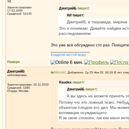
3Д
Зарегистрирован:
ДмитрийБ
пишет
:
17.02.2005
Суждений: 52235
КИ пишет:
ДмитрийБ, в тхераваде, миряне 
Это я понимаю. Давайте найдём исто
расследованиям.
Это уже всё обсуждено сто раз. Поищите
_________________
Буддизм чистой воды
Наверх
ДмитрийБ
№
556146
Добавлено: Ср 25 Ноя 20, 00:19 (6 лет том
заблокирован
Raudex
пишет
:
Зарегистрирован: 20.11.2020
Суждений: 1265
ДмитрийБ
пишет
:
Откуда: Москва
А вы здесь не можете принять э
Потому что это ложный тезис. Небудд
объектом плодом его дел. Мы можем 
мотивации осуждающего.
Я за свою спокоен, так как меня ин