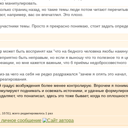
гко манипулировать.
колько страниц назад, но такие темы люди потом читают перечитыва
от, например, вас он впечатлил. Это плохо.
е участники темы. Просто я прекрасно понимаю, стоит задать опред
ор может быть воспринят как "что на бедного человека якобы накин
приятно быть неправым, но если я выношу что то полезное то я це
реакции, но мне кажется важным, что б приёмы недобросовестног
з-за чего на себя не редко раздражался "зачем я опять это начал, 
реагирования.
вой градус возбуждения более менее контролирую. Впрочем я поним
имулируют поднимать и освежать источники, и удачные формулиров
 удаляют, что понаписал, здесь это тоже бывает, когда по оплошн
 10:51), всего редактировалось 1 раз