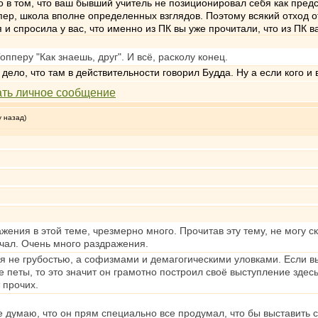
ло в том, что ваш бывший учитель не позиционировал себя как пре
ппер, школа вполне определенных взглядов. Поэтому всякий отход о
 я и спросила у вас, что именно из ПК вы уже прочитали, что из ПК
пперу "Как знаешь, друг". И всё, расколу конец.
 дело, что там в действительности говорил Будда. Ну а если кого и 
у назад)
жения в этой теме, чрезмерно много. Прочитав эту тему, не могу с
чал. Очень много раздражения.
я не грубостью, а софизмами и демагогическими уловками. Если вы
 петы, то это значит он грамотно построил своё выступление здесь
 прочих.
е думаю, что он прям специально все продумал, что бы выставить 