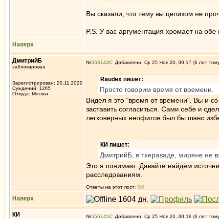
Вы сказали, что тему вы целиком не про
P.S. У вас аргументация хромает на обе 
Наверх
ДмитрийБ
№
556143
Добавлено: Ср 25 Ноя 20, 00:17 (6 лет том
заблокирован
Raudex пишет:
Зарегистрирован: 20.11.2020
Суждений: 1265
Просто говорим время от времени.
Откуда: Москва
Видел я это "время от времени". Вы и со
заставить согласиться. Сами себе и сдел
легковерных неофитов был бы шанс избеж
КИ пишет:
ДмитрийБ, в тхераваде, миряне не в
Это я понимаю. Давайте найдём источник
расследованиям.
Ответы на этот пост:
КИ
Наверх
КИ
№
556145
Добавлено: Ср 25 Ноя 20, 00:19 (6 лет том