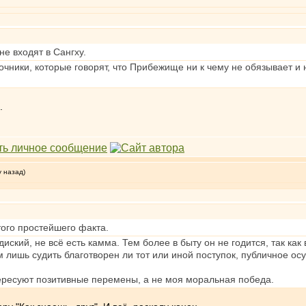
не входят в Сангху.
чники, которые говорят, что Прибежище ни к чему не обязывает и н
.
у назад)
того простейшего факта.
иский, не всё есть камма. Тем более в быту он не годится, так ка
лишь судить благотворен ли тот или иной поступок, публичное ос
тересуют позитивные перемены, а не моя моральная победа.