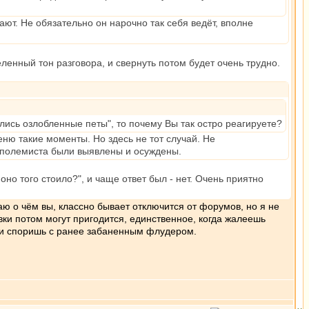
ют. Не обязательно он нарочно так себя ведёт, вполне
еленный тон разговора, и свернуть потом будет очень трудно.
улись озлобленные петы", то почему Вы так остро реагируете?
ню такие моменты. Но здесь не тот случай. Не
о полемиста были выявлены и осуждены.
оно того стоило?", и чаще ответ был - нет. Очень приятно
аю о чём вы, классно бывает отключится от форумов, но я не
ки потом могут пригодится, единственное, когда жалеешь
ости споришь с ранее забаненным флудером.