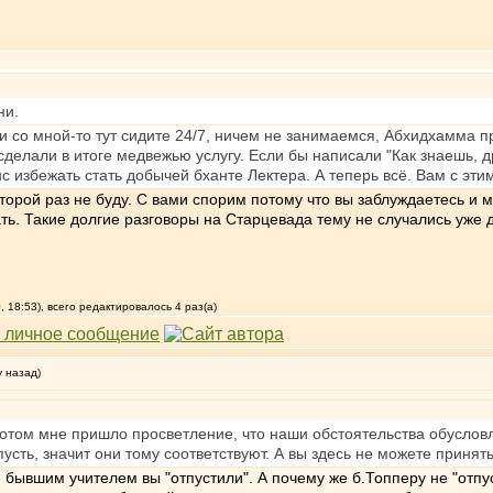
ни.
и со мной-то тут сидите 24/7, ничем не занимаемся, Абхидхамма пр
сделали в итоге медвежью услугу. Если бы написали "Как знаешь, д
 избежать стать добычей бханте Лектера. А теперь всё. Вам с этим
торой раз не буду. С вами спорим потому что вы заблуждаетесь и 
вать. Такие долгие разговоры на Старцевада тему не случались уже 
 18:53), всего редактировалось 4 раз(а)
у назад)
 потом мне пришло просветление, что наши обстоятельства обуслов
пусть, значит они тому соответствуют. А вы здесь не можете принят
 бывшим учителем вы "отпустили". А почему же б.Топперу не "отпу