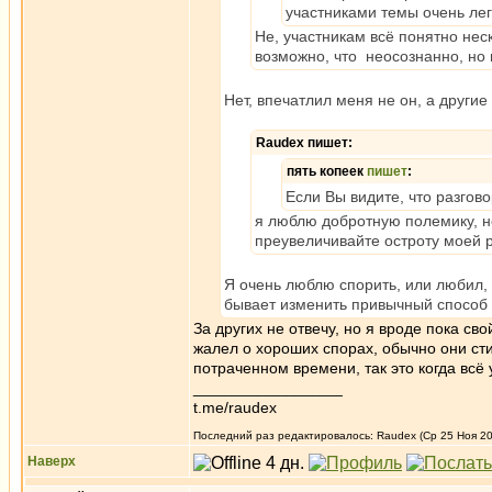
участниками темы очень ле
Не, участникам всё понятно нес
возможно, что неосознанно, но в
Нет, впечатлил меня не он, а други
Raudex пишет:
пять копеек
пишет
:
Если Вы видите, что разгов
я люблю добротную полемику, не
преувеличивайте остроту моей 
Я очень люблю спорить, или любил, и
бывает изменить привычный способ 
За других не отвечу, но я вроде пока с
жалел о хороших спорах, обычно они ст
потраченном времени, так это когда всё
_________________
t.me/raudex
Последний раз редактировалось: Raudex (Ср 25 Ноя 20,
Наверх