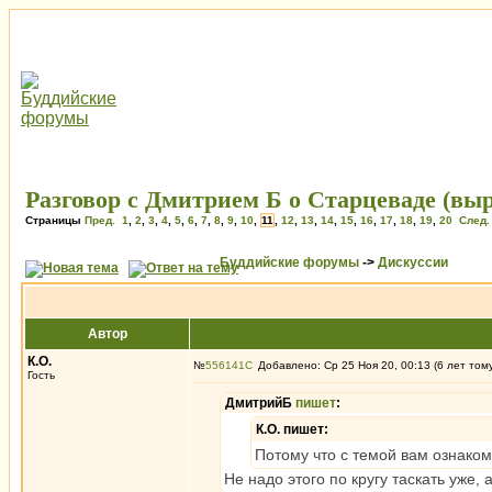
Разговор с Дмитрием Б о Старцеваде (вы
Страницы
Пред.
1
,
2
,
3
,
4
,
5
,
6
,
7
,
8
,
9
,
10
,
11
,
12
,
13
,
14
,
15
,
16
,
17
,
18
,
19
,
20
След.
Буддийские форумы
->
Дискуссии
Автор
К.О.
№
556141
Добавлено: Ср 25 Ноя 20, 00:13 (6 лет том
Гость
ДмитрийБ
пишет
:
К.О. пишет:
Потому что с темой вам ознаком
Не надо этого по кругу таскать уже, 