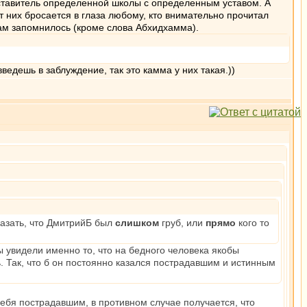
дставитель определенной школы с определенным уставом. А
т них бросается в глаза любому, кто внимательно прочитал
 вам запомнилось (кроме слова Абхидхамма).
введешь в заблуждение, так это камма у них такая.))
казать, что ДмитрийБ был
слишком
груб, или
прямо
кого то
 увидели именно то, что на бедного человека якобы
. Так, что б он постоянно казался пострадавшим и истинным
себя пострадавшим, в противном случае получается, что