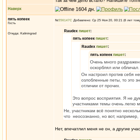
Так за чем дело встало? Напишите Топпер
Наверх
пять копеек
№
556147
Добавлено: Ср 25 Ноя 20, 00:21 (6 лет том
Гость
Raudex
пишет
:
Откуда: Kaliningrad
пять копеек
пишет
:
Raudex
пишет
:
пять копеек
пишет
:
Очень много раздражени
оскорблял или обличал.
Он настроил против себя не
озлобленные петы, то это з
отличии от прочих.
Это вопрос восприятия. Я не ду
участниками темы очень легко 
Не, участникам всё понятно несколь
что неосознанно, но вот, например, 
Нет, впечатлил меня не он, а другие уч