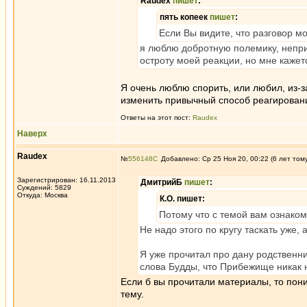
Raudex
пишет
:
пять копеек
пишет
:
Если Вы видите, что разговор м
я люблю добротную полемику, неприя
остроту моей реакции, но мне каже
Я очень люблю спорить, или любил, из-за
изменить привычный способ реагирован
Ответы на этот пост:
Raudex
Наверх
Raudex
№
556148
Добавлено: Ср 25 Ноя 20, 00:22 (6 лет том
Зарегистрирован: 16.11.2013
ДмитрийБ
пишет
:
Суждений: 5829
Откуда: Москва
К.О. пишет:
Потому что с темой вам ознаком
Не надо этого по кругу таскать уже, 
Я уже прочитал про дану родственни
слова Будды, что Прибежище никак не
Если б вы прочитали материалы, то пон
тему.