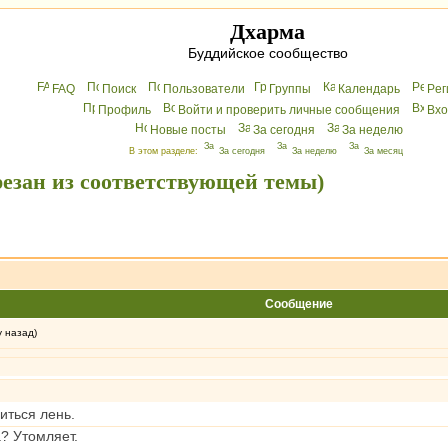
Дхарма
Буддийское сообщество
FAQ
Поиск
Пользователи
Группы
Календарь
Peг
Профиль
Войти и проверить личные сообщения
Вхo
Новые посты
За сегодня
За неделю
В этом разделе:
За сегодня
За неделю
За месяц
резан из соответствующей темы)
Сообщение
у назад)
иться лень.
а? Утомляет.