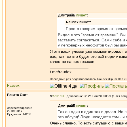
ДмитрийБ
пишет
:
Raudex пишет:
Просто говорим время от време
Видел я это "время от времени". Вы 
заставить согласиться. Сами себе и 
у легковерных неофитов был бы шанс
Я эти ваши уловки уже комментировал, в
вас, так тех кто будет это всё перечиты
качестве ваших тезисов.
_________________
t.me/raudex
Последний раз редактировалось: Raudex (Ср 25 Ноя 20,
Наверх
Рената Скот
№
556150
Добавлено: Ср 25 Ноя 20, 00:29 (6 лет том
ДмитрийБ
пишет
:
Зарегистрирован:
29.09.2017
Так он один в один так и делал. Но
Суждений: 14208
это абсурд! Люди находятся там - и 
Очень славно. То есть ситуацию с вашим