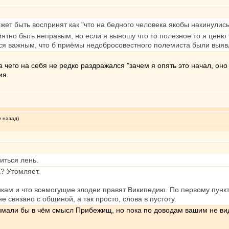
ожет быть воспринят как "что на бедного человека якобы накинулис
тно быть неправым, но если я выношу что то полезное то я ценю 
тся важным, что б приёмы недобросовестного полемиста были выя
 чего на себя не редко раздражался "зачем я опять это начал, оно 
ия.
у назад)
иться лень.
а? Утомляет.
кам и что всемогущие злодеи правят Википедию. По первому пункту
 связано с общиной, а так просто, слова в пустоту.
имали бы в чём смысл Прибежищ, но пока по доводам вашим не видн