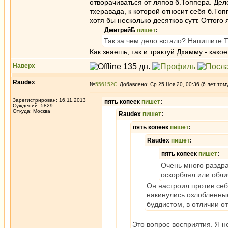
отворачиваться от ляпов б.Топпера. Де
тхеравада, к которой относит себя б.То
хотя бы несколько десятков сутт. Оттого
ДмитрийБ
пишет
:
Так за чем дело встало? Напишите То
Как знаешь, так и трактуй Дхамму - какое
Наверх
Raudex
№
556152
Добавлено: Ср 25 Ноя 20, 00:36 (6 лет том
Зарегистрирован: 16.11.2013
пять копеек
пишет
:
Суждений: 5829
Откуда: Москва
Raudex
пишет
:
пять копеек
пишет
:
Raudex
пишет
:
пять копеек
пишет
:
Очень много раздра
оскорблял или обли
Он настроил против себ
накинулись озлобленные
буддистом, в отличии от
Это вопрос восприятия. Я н