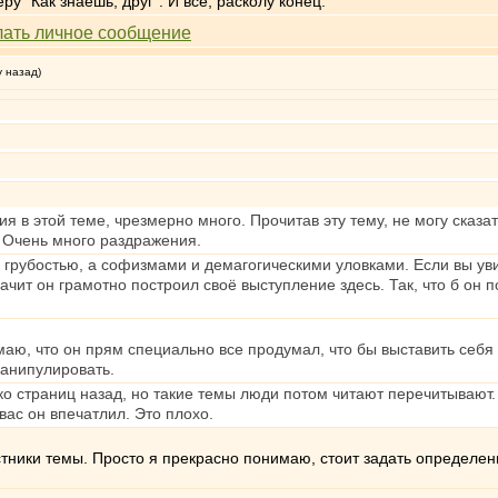
у "Как знаешь, друг". И всё, расколу конец.
у назад)
я в этой теме, чрезмерно много. Прочитав эту тему, не могу сказа
 Очень много раздражения.
 грубостью, а софизмами и демагогическими уловками. Если вы уви
начит он грамотно построил своё выступление здесь. Так, что б он
маю, что он прям специально все продумал, что бы выставить себя
манипулировать.
ко страниц назад, но такие темы люди потом читают перечитывают.
вас он впечатлил. Это плохо.
астники темы. Просто я прекрасно понимаю, стоит задать определен