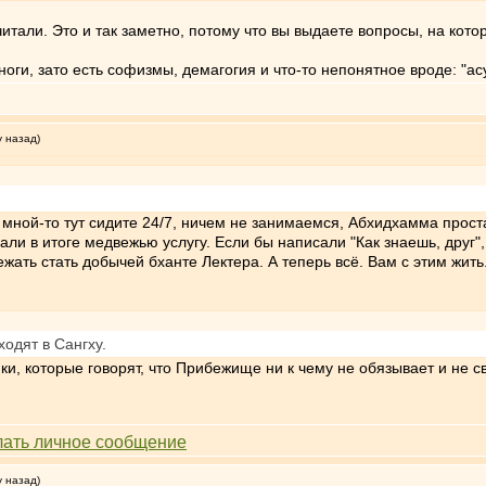
читали. Это и так заметно, потому что вы выдаете вопросы, на кот
ноги, зато есть софизмы, демагогия и что-то непонятное вроде: "ас
у назад)
 мной-то тут сидите 24/7, ничем не занимаемся, Абхидхамма проста
али в итоге медвежью услугу. Если бы написали "Как знаешь, друг",
ать стать добычей бханте Лектера. А теперь всё. Вам с этим жить
ходят в Сангху.
и, которые говорят, что Прибежище ни к чему не обязывает и не св
у назад)