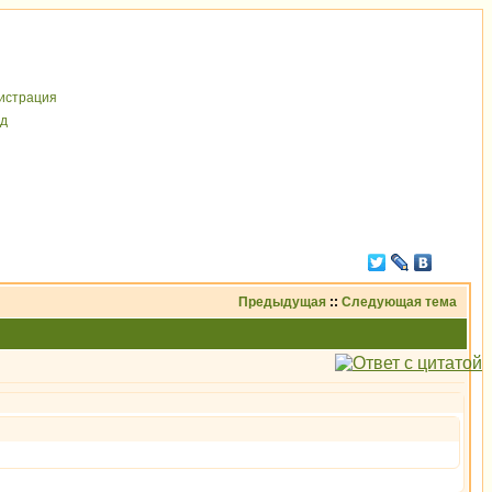
иcтрaция
д
Предыдущая
::
Следующая тема