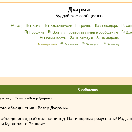
Дхарма
Буддийское сообщество
FAQ
Поиск
Пользователи
Группы
Календарь
Peг
Профиль
Войти и проверить личные сообщения
Вхo
Новые посты
За сегодня
За неделю
В этом разделе:
За сегодня
За неделю
За месяц
Сообщение
у назад)
Тексты «Ветер Дхармы»
кого объединения «Ветер Дхармы»
объединения, работал почти год. Вот и первые результаты! Рады 
 и Кунделинга Ринпоче: