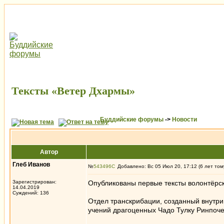
Тексты «Ветер Дхармы»
Буддийские форумы
->
Новости
Автор
Глеб Иванов
№
543496
Добавлено: Вс 05 Июл 20, 17:12 (6 лет том
Зарегистрирован:
Опубликованы первые тексты волонтёрс
14.04.2019
Суждений: 136
Отдел транскрибации, созданный внутри 
учений драгоценных Чадо Тулку Ринпоче