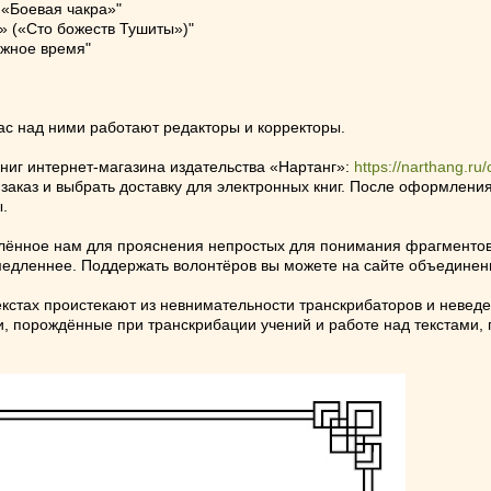
 «Боевая чакра»"
» («Сто божеств Тушиты»)"
ожное время"
час над ними работают редакторы и корректоры.
книг интернет-магазина издательства «Нартанг»:
https://narthang.ru/
аказ и выбрать доставку для электронных книг. После оформления 
.
лённое нам для прояснения непростых для понимания фрагментов.
медленнее. Поддержать волонтёров вы можете на сайте объединен
екстах проистекают из невнимательности транскрибаторов и невед
и, порождённые при транскрибации учений и работе над текстами, 