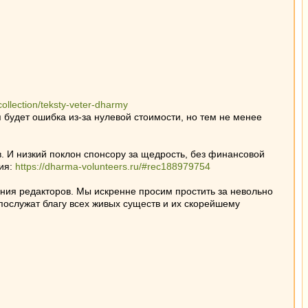
collection/teksty-veter-dharmy
будет ошибка из-за нулевой стоимости, но тем не менее
 И низкий поклон спонсору за щедрость, без финансовой
ия:
https://dharma-volunteers.ru/#rec188979754
ения редакторов. Мы искренне просим простить за невольно
послужат благу всех живых существ и их скорейшему