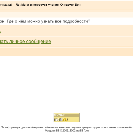
у назад)
Re: Меня интересует учение Юнгдрунг Бон
он. Где о нём можно узнать все подробности?
/
За информацию, размещённую на сайте пользователями, администрация форума ответственности не несёт.
Мощь пхпББ © 2001, 2002 пхпББ Груп