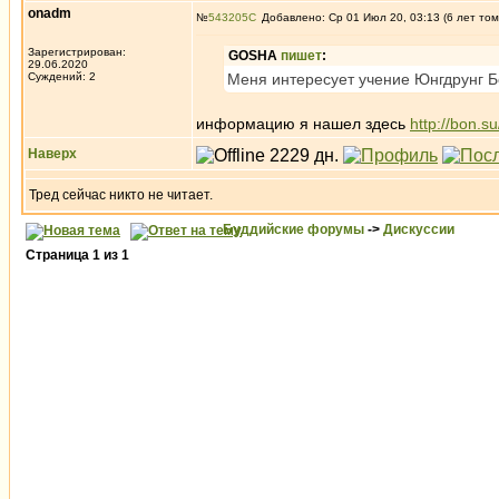
onadm
№
543205
Добавлено: Ср 01 Июл 20, 03:13 (6 лет том
Зарегистрирован:
GOSHA
пишет
:
29.06.2020
Суждений: 2
Меня интересует учение Юнгдрунг Б
информацию я нашел здесь
http://bon.su
Наверх
Тред сейчас никто не читает.
Буддийские форумы
->
Дискуссии
Страница
1
из
1