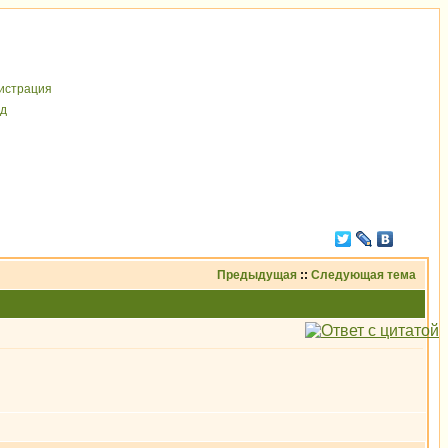
иcтрaция
д
Предыдущая
::
Следующая тема