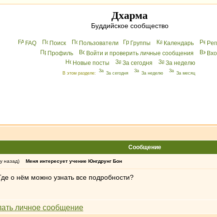
Дхарма
Буддийское сообщество
FAQ
Поиск
Пользователи
Группы
Календарь
Peг
Профиль
Войти и проверить личные сообщения
Вхo
Новые посты
За сегодня
За неделю
В этом разделе:
За сегодня
За неделю
За месяц
Сообщение
у назад)
Меня интересует учение Юнгдрунг Бон
Где о нём можно узнать все подробности?