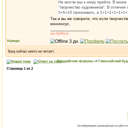
Не могли мы к нему прийти. В моем
"творчество художников". В отличие 
5+5=10 признавать, а 1+1+1+1+1+1+
Так и вы же говорите, что если творчест
консенсус.
_________________
нео-буддист
Наверх
Тред сейчас никто не читает.
Буддийские форумы
->
Гималайский бу
Страница
1
из
2
За информацию, размещённую на сайте пол