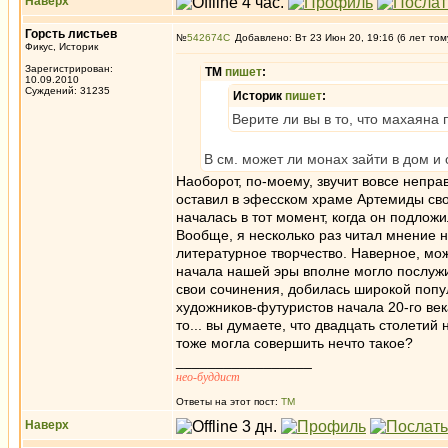
Наверх
Горсть листьев
№
542674
Добавлено: Вт 23 Июн 20, 19:16 (6 лет том
Фикус, Историк
Зарегистрирован:
ТМ
пишет
:
10.09.2010
Суждений: 31235
Историк
пишет
:
Верите ли вы в то, что махаяна
В см. может ли монах зайти в дом и
Наоборот, по-моему, звучит вовсе непра
оставил в эфесском храме Артемиды сво
началась в тот момент, когда он подложи
Вообще, я несколько раз читал мнение н
литературное творчество. Наверное, мо
начала нашей эры вполне могло послужи
свои сочинения, добилась широкой попул
художников-футуристов начала 20-го век
то... вы думаете, что двадцать столетий
тоже могла совершить нечто такое?
_________________
нео-буддист
Ответы на этот пост:
ТМ
Наверх