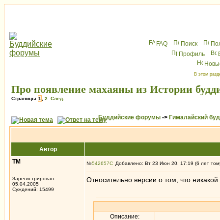
FAQ
Поиск
По
Профиль
Новы
В этом разд
Про появление махаяны из Истории будд
Страницы
1
,
2
След.
Буддийские форумы
->
Гималайский бу
Автор
ТМ
№
542657
Добавлено: Вт 23 Июн 20, 17:19 (6 лет том
Зарегистрирован:
Относительно версии о том, что никако
05.04.2005
Суждений: 15499
Описание: