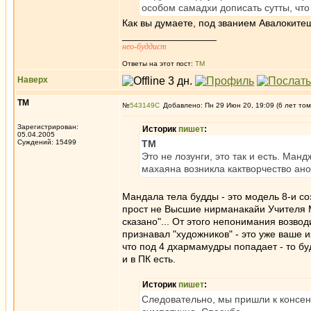
особом самадхи дописать сутты, что 
Как вы думаете, под званием Авалокит
_________________
нео-буддист
Ответы на этот пост:
ТМ
Наверх
ТМ
№
543149
Добавлено: Пн 29 Июн 20, 19:09 (6 лет том
Зарегистрирован:
Историк
пишет
:
05.04.2005
Суждений: 15499
ТМ
Это не лозунги, это так и есть. Ма
махаяна возникла кактворчество ан
Мандала тела будды - это модель 8-и с
прост не Высшие нирманакайи Учителя Мир
сказано"... От этого непонимания возвод
признавал "художников" - это уже ваше и
что под 4 дхармамудры попадает - то бу
и в ПК есть.
Историк
пишет
:
Следовательно, мы пришли к консенс