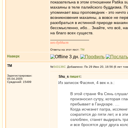
показательна в этом отношении Patika s
махаяны в теле палийского буддизма. По
упоминает ваш проповедник - это ничто 
возникновения махаяны, а вовсе не перв
разобраться в истинной природе махаяны
бессмысленно, ибо... Знайте, что всё, 
на благо всех существ.
_________________
нео-буддист
Ответы на этот пост:
ТМ
Наверх
ТМ
№
543136
Добавлено: Пн 29 Июн 20, 16:56 (6 лет том
Зарегистрирован:
Shu_s
пишет
:
05.04.2005
Суждений: 15499
Из записок Фасяня, 4 век н.э.:
В этой стране Фа Сянь слушал
произносил сутру, которая г
пребывает в Гандхаре. ....
Когда исчезнет патра, иссякн
сократится до пяти лет, и в эт
озлоблен, станет выдирать тра
и все бросятся друг друга колот