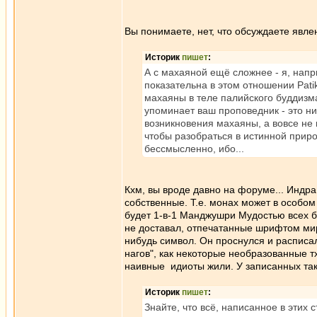
Вы понимаете, нет, что обсуждаете явле
Историк
пишет
:
А с махаяной ещё сложнее - я, напр
показательна в этом отношении Pati
махаяны в теле палийского буддизма
упоминает ваш проповедник - это ни
возникновения махаяны, а вовсе не 
чтобы разобраться в истинной приро
бессмысленно, ибо...
Кхм, вы вроде давно на форуме... Индра
собственные. Т.е. монах может в особом 
будет 1-в-1 Манджушри Мудостью всех бу
не доставал, отпечатанные шрифтом мир
нибудь символ. Он проснулся и расписал
нагов", как некоторые необразованные тх
наивные идиоты жили. У записанных так
Историк
пишет
:
Знайте, что всё, написанное в этих