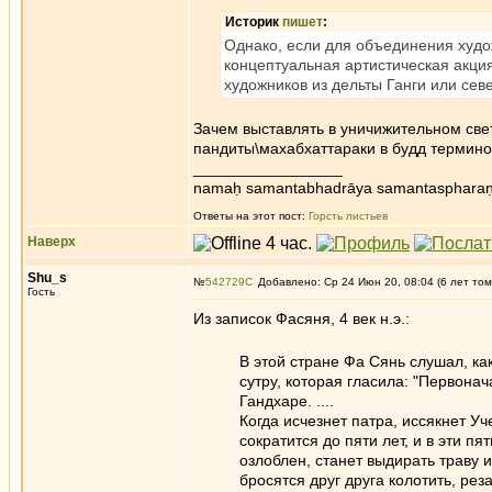
Историк
пишет
:
Однако, если для объединения худо
концептуальная артистическая акция,
художников из дельты Ганги или сев
Зачем выставлять в уничижительном све
пандиты\махабхаттараки в будд термино
_________________
namaḥ samantabhadrāya samantaspharaṇ
Ответы на этот пост:
Горсть листьев
Наверх
Shu_s
№
542729
Добавлено: Ср 24 Июн 20, 08:04 (6 лет том
Гость
Из записок Фасяня, 4 век н.э.:
В этой стране Фа Сянь слушал, ка
сутру, которая гласила: "Первон
Гандхаре. ....
Когда исчезнет патра, иссякнет У
сократится до пяти лет, и в эти пя
озлоблен, станет выдирать траву и 
бросятся друг друга колотить, резать