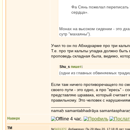
Фа Сянь пожелал переписать эт
сердца».
Монах на высоком сидении - это дх
сутр "махаяны").
Учил то он по Абхидхарме про три кальп
Т.е. про три кальпы упадка должно быть 
проповедь складная была, видимо, котор
Shu_s
пишет
:
(одни из главных обвиняемых тради
Если там ничего противоречащего по смыс
своего пути - это одно, а про "ересь" - 
представляю шравака, который считает м
правильному. Это человек с нарушени
_________________
namaḥ samantabhadrāya samantaspharaṇ
Наверх
ТМ
№
543137
Добавлено: Пн 29 Июн 20, 17:18 (6 лет том