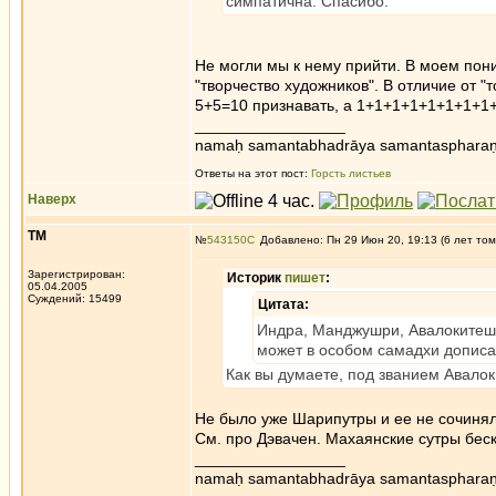
симпатична. Спасибо.
Не могли мы к нему прийти. В моем пон
"творчество художников". В отличие от "
5+5=10 признавать, а 1+1+1+1+1+1+1+1+
_________________
namaḥ samantabhadrāya samantaspharaṇ
Ответы на этот пост:
Горсть листьев
Наверх
ТМ
№
543150
Добавлено: Пн 29 Июн 20, 19:13 (6 лет том
Зарегистрирован:
Историк
пишет
:
05.04.2005
Суждений: 15499
Цитата:
Индра, Манджушри, Авалокитешва
может в особом самадхи дописат
Как вы думаете, под званием Авало
Не было уже Шарипутры и ее не сочинял
См. про Дэвачен. Махаянские сутры беск
_________________
namaḥ samantabhadrāya samantaspharaṇ