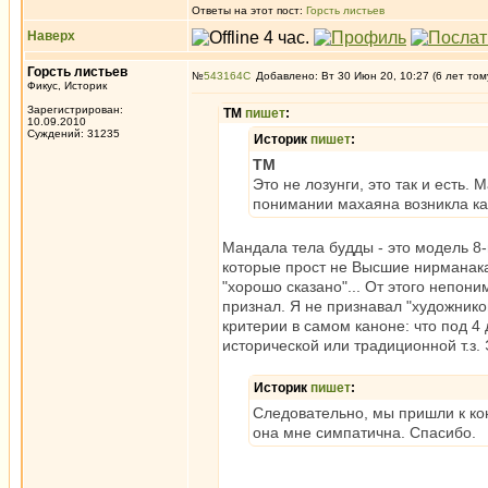
Ответы на этот пост:
Горсть листьев
Наверх
Горсть листьев
№
543164
Добавлено: Вт 30 Июн 20, 10:27 (6 лет том
Фикус, Историк
Зарегистрирован:
ТМ
пишет
:
10.09.2010
Суждений: 31235
Историк
пишет
:
ТМ
Это не лозунги, это так и есть
понимании махаяна возникла ка
Мандала тела будды - это модель 8
которые прост не Высшие нирманакайи
"хорошо сказано"... От этого непони
признал. Я не признавал "художников
критерии в самом каноне: что под 4
исторической или традиционной т.з. 
Историк
пишет
:
Следовательно, мы пришли к конс
она мне симпатична. Спасибо.