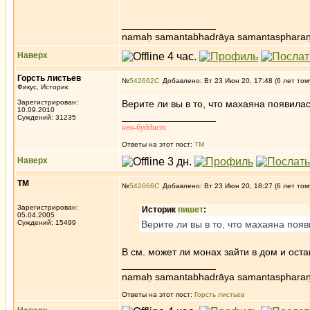
_________________
namaḥ samantabhadrāya samantaspharaṇ
Наверх
Горсть листьев
№
542662
Добавлено: Вт 23 Июн 20, 17:48 (6 лет том
Фикус, Историк
Зарегистрирован:
Верите ли вы в то, что махаяна появила
10.09.2010
_________________
Суждений: 31235
нео-буддист
Ответы на этот пост:
ТМ
Наверх
ТМ
№
542666
Добавлено: Вт 23 Июн 20, 18:27 (6 лет том
Зарегистрирован:
Историк
пишет
:
05.04.2005
Суждений: 15499
Верите ли вы в то, что махаяна поя
В см. может ли монах зайти в дом и ост
_________________
namaḥ samantabhadrāya samantaspharaṇ
Ответы на этот пост:
Горсть листьев