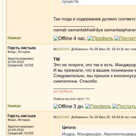
существ.
Так тогда и содержание должно соответст
_________________
namaḥ samantabhadrāya samantaspharaṇ
Наверх
Горсть листьев
№
543145
Добавлено: Пн 29 Июн 20, 18:14 (6 лет том
Фикус, Историк
Зарегистрирован:
ТМ
10.09.2010
Это не лозунги, это так и есть. Манджу
Суждений: 31235
И вы признали, что в вашем понимании 
Следовательно, мы пришли к консенсусу.
симпатична. Спасибо.
_________________
нео-буддист
Ответы на этот пост:
ТМ
Наверх
Горсть листьев
№
543146
Добавлено: Пн 29 Июн 20, 18:33 (6 лет том
Фикус, Историк
Зарегистрирован:
Цитата:
10.09.2010
Суждений: 31235
Индра, Манджушри, Авалокитешвара и