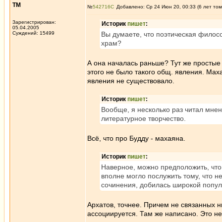
ТМ
№
542716
Добавлено: Ср 24 Июн 20, 00:33 (6 лет том
Зарегистрирован:
Историк
пишет
:
05.04.2005
Суждений: 15499
Вы думаете, что поэтическая филосо
храм?
А она началась раньше? Тут же простые 
этого не было такого общ. явления. Мах
явления не существовало.
Историк
пишет
:
Вообще, я несколько раз читал мнен
литературное творчество.
Всё, что про Будду - махаяна.
Историк
пишет
:
Наверное, можно предположить, что
вполне могло послужить тому, что н
сочинения, добилась широкой популя
Архатов, точнее. Причем не связанных 
ассоциируется. Там же написано. Это 