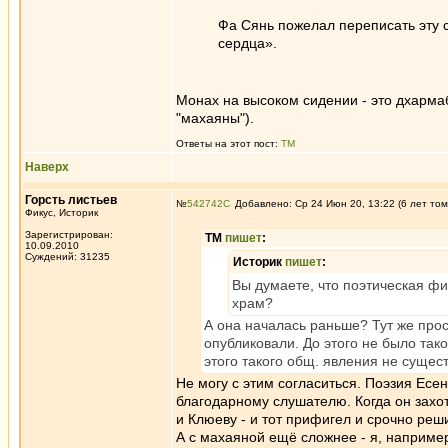
Фа Сянь пожелал переписать эту су
сердца».
Монах на высоком сидении - это дхарма
"махаяны").
Ответы на этот пост:
ТМ
Наверх
Горсть листьев
№
542742
Добавлено: Ср 24 Июн 20, 13:22 (6 лет том
Фикус, Историк
Зарегистрирован:
ТМ
пишет
:
10.09.2010
Суждений: 31235
Историк
пишет
:
Вы думаете, что поэтическая фи
храм?
А она началась раньше? Тут же прос
опубликовали. До этого не было так
этого такого общ. явления не сущес
Не могу с этим согласиться. Поэзия Есе
благодарному слушателю. Когда он захоте
и Клюеву - и тот прифигел и срочно ре
А с махаяной ещё сложнее - я, например