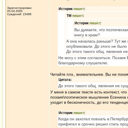
Зарегистрирован:
Историк
пишет
:
05.04.2005
Суждений: 15499
ТМ
пишет
:
Историк
пишет
:
Вы думаете, что поэтическа
книгу в храм?
А она началась раньше? Тут же 
опубликовали. До этого не было
До этого такого общ. явления н
Не могу с этим согласиться. Поэзия
благодарному слушателю.
Читайте плз., внимательнее. Вы не пони
Цитата:
До этого такого общ. явления не су
У меня в самом тексте есть контекст, чт
поэзия\поэтическое мышление Есенина на
уходит в бесконечность, до его тенденци
Историк
пишет
:
Когда он захотел поехать в Петербург
прифигел и срочно решил стать про