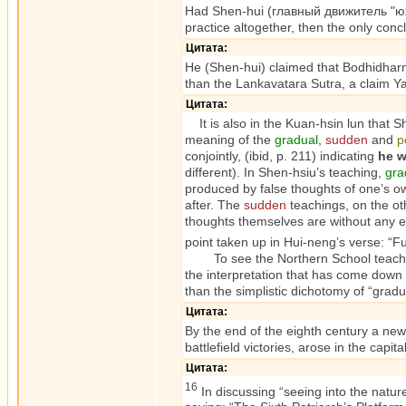
Had Shen-hui (главный движитель "юж
practice altogether, then the only co
Цитата:
He (Shen-hui) claimed that Bodhidharm
than the Lankavatara Sutra, a claim Y
Цитата:
It is also in the Kuan-hsin lun that
meaning of the
gradual
,
sudden
and
p
conjointly, (ibid, p. 211) indicating
he w
different). In Shen-hsiu’s teaching,
gra
produced by false thoughts of one’s own
after. The
sudden
teachings, on the oth
thoughts themselves are without any e
point taken up in Hui-neng’s verse: “Fu
To see the Northern School teaching
the interpretation that has come down
than the simplistic dichotomy of “gradu
Цитата:
By the end of the eighth century a new
battlefield victories, arose in the capi
Цитата:
16
In discussing “seeing into the natur