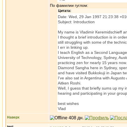
По фамилии гуглом:
Цитата:
Date: Wed, 29 Jan 1997 21:23:38 +0
Subject: Introduction
My name is Vladimir Keremidschieff and
I thought a brief introduction is in or
still struggling with some of the techn
I err in linking up.
I teach English as a Second Language
University of Technology, Sydney, Aust
practicing zen for nearly 15 years now
Diamond Sangha here in Sydney, spent
and have visited Bukkokuji in Japan t
I've also sat in Argentina with Augusto
Aitken Roshi.
Well, I guess that briefly sums up my in
hearing and participating in your group
best wishes
Vlad
Наверх
test