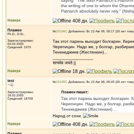
saying: “The Sixth Patriarch’s Platform 
the writing of one to whom the Dharma
Patriarch absolutely never rely.” (Nish
Наверх
Пламен
№
20106
Добавлено: Вс 13 Авг 06, 00:17 (20 лет тому
Ph.D., D.Sc.
Зарегистрирован:
Так этот парень выходит болгарин. Кер
03.03.2005
Черепицин. Надо же, у болгар, разбира
Суждений: 1070
Тенекеджиев (Жестянкин)...
_________________
सत्यमेव जयते ||
Наверх
test
№
20109
Добавлено: Вс 13 Авг 06, 00:45 (20 лет тому
一心
Пламен пишет:
Зарегистрирован:
18.02.2005
Так этот парень выходит болгарин. 
Суждений: 18709
Черепицин. Надо же, у болгар, раз
Тенекеджиев (Жестянкин)...
Народ от сохи.
Наверх
Пламен