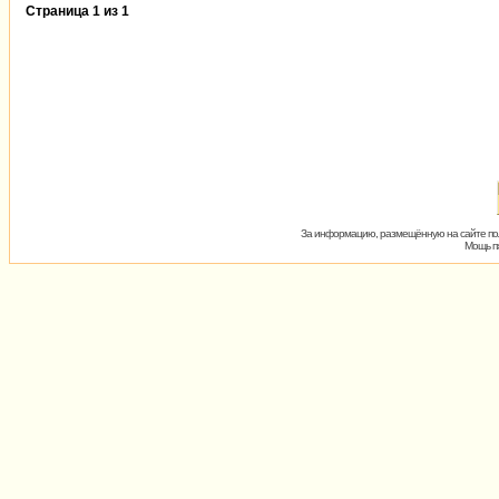
Страница
1
из
1
За информацию, размещённую на сайте пол
Мощь пх