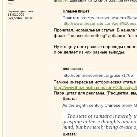
№
20105
Добавлено: Сб 12 Авг 06, 23:19 (20 лет тому
一心
Пламен пишет:
Зарегистрирован:
18.02.2005
Почитал вот эту статью некоего Вла
Суждений: 18709
http://www.thezensite.com/zen%20ess
Прочитал, нормальная статья. В начале 
фразе "he asserts nothing" добавить "uli
Ну и еще у него разные переводы одного
и он делает из них разные выводы.
test пишет:
http://commoncontent.org/user/1765
Там-же интересная историческая статья
http://www.thezensite.com/zen%20essays
Пара цитат для рекламы. (Расцветка, в
Цитата:
As the eighth century Chinese monk M
The state of samsara is merely t
grasping at these thoughts and not
mind, but by merely being aware of
Цитата: