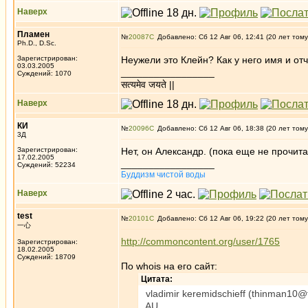
Наверх
Пламен
№
20087
Добавлено: Сб 12 Авг 06, 12:41 (20 лет тому
Ph.D., D.Sc.
Зарегистрирован:
Неужели это Клейн? Как у него имя и от
03.03.2005
_________________
Суждений: 1070
सत्यमेव जयते ||
Наверх
КИ
№
20096
Добавлено: Сб 12 Авг 06, 18:38 (20 лет тому
3Д
Зарегистрирован:
Нет, он Александр. (пока еще не прочит
17.02.2005
_________________
Суждений: 52234
Буддизм чистой воды
Наверх
test
№
20101
Добавлено: Сб 12 Авг 06, 19:22 (20 лет тому
一心
http://commoncontent.org/user/1765
Зарегистрирован:
18.02.2005
Суждений: 18709
По whois на его сайт:
Цитата:
vladimir keremidschieff (thinman10@f
AU