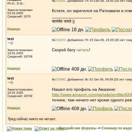
№
21620
Добавлено: Пт 15 Сен 06, 14:45 (20 лет том
Ph.D., D.Sc.
Зарегистрирован:
Кстати, он зарегился на Ратнавали и отв
03.03.2005
_________________
Суждений: 1070
सत्यमेव जयते ||
Наверх
test
№
21625
Добавлено: Пт 15 Сен 06, 15:20 (20 лет том
一心
Скорей бегу
читать
!
Зарегистрирован:
18.02.2005
Суждений: 18709
Наверх
test
№
22389
Добавлено: Вс 01 Окт 06, 06:59 (20 лет тому
一心
Нашел его профиль на Амазоне:
Зарегистрирован:
18.02.2005
http://www.amazon.com/gp/pdp/profile/
Суждений: 18709
точнее, там ничего нет кроме одного ре
Наверх
Тред сейчас никто не читает.
Буддийские форумы
->
Семинар по мад