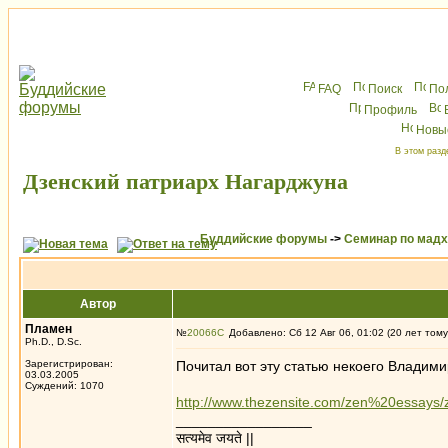
FAQ
Поиск
По
Профиль
Новы
В этом разд
Дзенский патриарх Нагарджуна
Буддийские форумы
->
Семинар по мад
Автор
Пламен
№
20066
Добавлено: Сб 12 Авг 06, 01:02 (20 лет тому
Ph.D., D.Sc.
Зарегистрирован:
Почитал вот эту статью некоего Владими
03.03.2005
Суждений: 1070
http://www.thezensite.com/zen%20essays/
_________________
सत्यमेव जयते ||