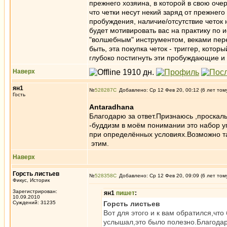
прежнего хозяина, в которой в свою оче
что четки несут некий заряд от прежнего 
пробуждения, наличие/отсутствие четок н
будет мотивировать вас на практику по 
"волшебным" инструментом, веками пере
быть, эта покупка четок - триггер, кот
глубоко постигнуть эти пробуждающие 
Наверх
ян1
№
528287
Добавлено: Ср 12 Фев 20, 00:12 (6 лет том
Гость
Antaradhana
Благодарю за ответ.Признаюсь ,проскаль
-буддизм в моём понимании это набор 
при определённых условиях.Возможно та 
этим.
Наверх
Горсть листьев
№
528358
Добавлено: Ср 12 Фев 20, 09:09 (6 лет том
Фикус, Историк
Зарегистрирован:
ян1
пишет
:
10.09.2010
Суждений: 31235
Горсть листьев
Вот для этого и к вам обратился,чт
услышал,это было полезно.Благодар