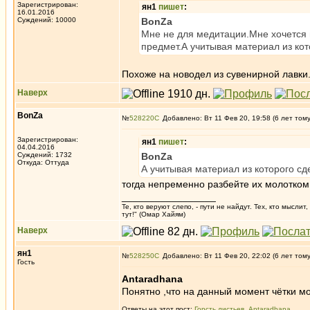
Зарегистрирован:
ян1
пишет
:
16.01.2016
Суждений: 10000
BonZa
Мне не для медитации.Мне хочется п
предмет.А учитывая материал из кот
Похоже на новодел из сувенирной лавки
Наверх
BonZa
№
528220
Добавлено: Вт 11 Фев 20, 19:58 (6 лет том
Зарегистрирован:
ян1
пишет
:
04.04.2016
Суждений: 1732
BonZa
Откуда: Oттyдa
А учитывая материал из которого сд
тогда непременно разбейте их молотком.
_________________
Те, кто веруют слепо, - пути не найдут. Тех, кто мысли
тут!" (Омар Хайям)
Наверх
ян1
№
528250
Добавлено: Вт 11 Фев 20, 22:02 (6 лет том
Гость
Antaradhana
Понятно ,что на данный момент чётки мо
Ответы на этот пост:
Горсть листьев
,
Antaradhana