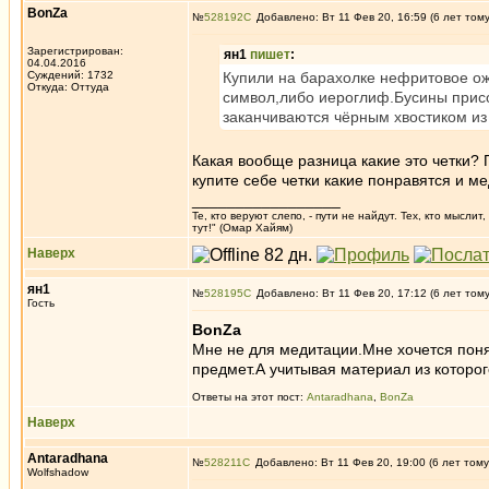
BonZa
№
528192
Добавлено: Вт 11 Фев 20, 16:59 (6 лет том
Зарегистрирован:
ян1
пишет
:
04.04.2016
Суждений: 1732
Купили на барахолке нефритовое о
Откуда: Oттyдa
символ,либо иероглиф.Бусины присо
заканчиваются чёрным хвостиком из
Какая вообще разница какие это четки?
купите себе четки какие понравятся и ме
_________________
Те, кто веруют слепо, - пути не найдут. Тех, кто мысли
тут!" (Омар Хайям)
Наверх
ян1
№
528195
Добавлено: Вт 11 Фев 20, 17:12 (6 лет том
Гость
BonZa
Мне не для медитации.Мне хочется понят
предмет.А учитывая материал из которог
Ответы на этот пост:
Antaradhana
,
BonZa
Наверх
Antaradhana
№
528211
Добавлено: Вт 11 Фев 20, 19:00 (6 лет тому
Wolfshadow