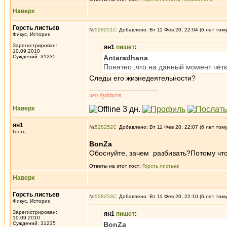
Наверх
Горсть листьев
№
528251
Добавлено: Вт 11 Фев 20, 22:04 (6 лет том
Фикус, Историк
Зарегистрирован:
ян1
пишет
:
10.09.2010
Суждений: 31235
Antaradhana
Понятно ,что на данный момент чётк
Следы его жизнедеятельности?
_________________
нео-буддист
Наверх
ян1
№
528252
Добавлено: Вт 11 Фев 20, 22:07 (6 лет том
Гость
BonZa
Обоснуйте, зачем разбивать?Потому что 
Ответы на этот пост:
Горсть листьев
Наверх
Горсть листьев
№
528253
Добавлено: Вт 11 Фев 20, 22:10 (6 лет том
Фикус, Историк
Зарегистрирован:
ян1
пишет
:
10.09.2010
Суждений: 31235
BonZa