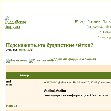
FAQ
Поиск
По
Профиль
Новы
В этом разд
Подскажите,это буддисткие чётки?
Страницы
Пред.
1
,
2
Буддийские форумы
->
Чайная
Автор
ян1
№
527998
Добавлено: Пн 10 Фев 20, 17:49 (6 лет том
Гость
Vadim1Vadim
Благодарю за информацию.Сейчас смотр
Наверх