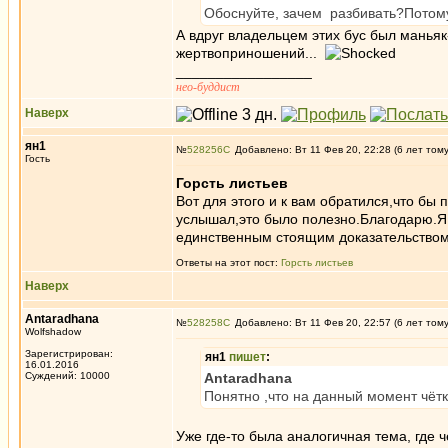
Обоснуйте, зачем разбивать?Потому 
А вдруг владельцем этих бус был маньяк
жертвоприношений...
_________________
нео-буддист
Наверх
ян1
№
528256
Добавлено: Вт 11 Фев 20, 22:28 (6 лет том
Гость
Горсть листьев
Вот для этого и к вам обратился,что бы
услышал,это было полезно.Благодарю.Я 
единственным стоящим доказательством 
Ответы на этот пост:
Горсть листьев
Наверх
Antaradhana
№
528258
Добавлено: Вт 11 Фев 20, 22:57 (6 лет том
Wolfshadow
Зарегистрирован:
ян1
пишет
:
16.01.2016
Суждений: 10000
Antaradhana
Понятно ,что на данный момент чётк
Уже где-то была аналогичная тема, где ч