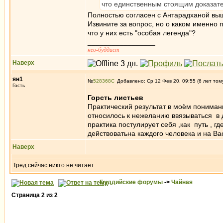
что единственным стоящим доказате
Полностью согласен с Антарадханой выш
Извините за вопрос, но о каком именно 
что у них есть "особая легенда"?
_________________
нео-буддист
Наверх
ян1
№
528368
Добавлено: Ср 12 Фев 20, 09:55 (6 лет том
Гость
Горсть листьев
Практический результат в моём понимании
относилось к нежеланию ввязываться в д
практика постулирует себя ,как путь , гд
действоватьна каждого человека и на Вас
Наверх
Тред сейчас никто не читает.
Буддийские форумы
->
Чайная
Страница
2
из
2