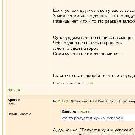
Если успехи других людей у вас вызываю
Зачем с этим что то делать , кто то рад
Разницы нет и то и то это реакция зало
Суть буддизма это не везтись на эмоции ,
Чей-то удел не везтись на радость
А чей то удел на горе .
Сами чувства не имеют значения .
Вы хотите стать доброй то это не к будд
Ответы на этот пост:
Sparkle
Наверх
Sparkle
№
527193
Добавлено: Вт 04 Фев 20, 12:02 (7 лет том
Гость
Кириллл
пишет
:
Откуда: Moscow
кто то радуется чужим успехам
А, да, как же. "Радуется чужим успехам"