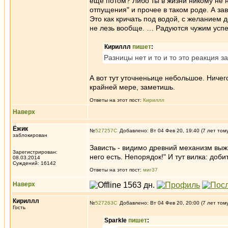
еще потом? Либо ты в жизни никому не н
отпущения" и прочее в таком роде. А зав
Это как кричать под водой, с желанием д
не лезь вообще. … Радуются чужим успех
Кириллл
пишет
:
Разницы нет и то и то это реакция 
А вот тут уточненьице небольшое. Ничего
крайней мере, заметишь.
Ответы на этот пост:
Кириллл
Наверх
Ёжик
№
527257
Добавлено: Вт 04 Фев 20, 19:40 (7 лет том
заблокирован
Зависть - видимо древний механизм выж
Зарегистрирован:
него есть. Непорядок!" И тут вилка: доби
08.03.2014
Суждений: 16142
Ответы на этот пост:
миг37
Наверх
Кириллл
№
527263
Добавлено: Вт 04 Фев 20, 20:00 (7 лет том
Гость
Sparkle
пишет
: