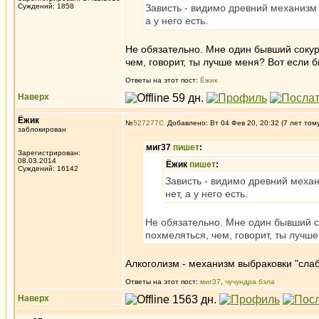
Суждений: 1858
Зависть - видимо древний механизм
а у него есть.
Не обязательно. Мне один бывший сокурс
чем, говорит, ты лучше меня? Вот если 
Ответы на этот пост:
Ёжик
Наверх
Ёжик
№
527277
Добавлено: Вт 04 Фев 20, 20:32 (7 лет том
заблокирован
миг37
пишет
:
Зарегистрирован:
08.03.2014
Ёжик
пишет
:
Суждений: 16142
Зависть - видимо древний меха
нет, а у него есть.
Не обязательно. Мне один бывший со
похмеляться, чем, говорит, ты лучш
Алкоголизм - механизм выбраковки "слабо
Ответы на этот пост:
миг37
,
чучундра бэла
Наверх