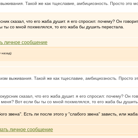
 выживания. Такой же как тщеславие, амбициозность. Просто это 
ник сказал, что его жаба душит. я его спросил: почему? Он говори
бы ты со мной похмелялся, то его жаба бы душить перестала.
у назад)
низм выживания. Такой же как тщеславие, амбициозность. Просто
курсник сказал, что его жаба душит. я его спросил: почему? Он го
е меня? Вот если бы ты со мной похмелялся, то его жаба бы душить
го звена". Есть ли после этого у "слабого звена" зависть, или жаба