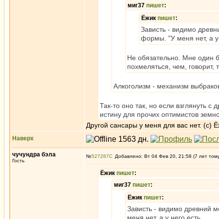
миг37
пишет
:
Ёжик
пишет
:
Зависть - видимо древ
формы. "У меня нет, а у
Не обязательно. Мне один б
похмеляться, чем, говорит,
Алкоголизм - механизм выбраковк
Так-то оно так, но если взглянуть 
истину для прочих оптимистов земн
Другой сансары у меня для вас нет. (с) Ё
Наверх
чучундра бэла
№
527287
Добавлено: Вт 04 Фев 20, 21:58 (7 лет том
Гость
Ёжик
пишет
:
миг37
пишет
:
Ёжик
пишет
:
Зависть - видимо древний 
меня нет, а у него есть.