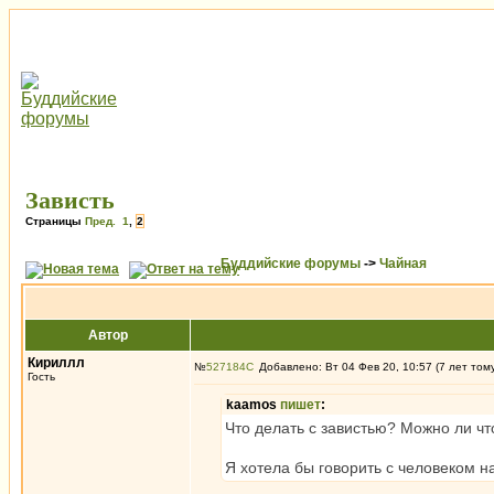
Зависть
Страницы
Пред.
1
,
2
Буддийские форумы
->
Чайная
Автор
Кириллл
№
527184
Добавлено: Вт 04 Фев 20, 10:57 (7 лет том
Гость
kaamos
пишет
:
Что делать с завистью? Можно ли чт
Я хотела бы говорить с человеком н