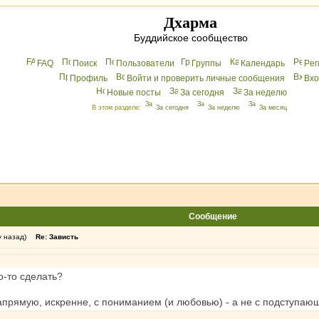
Дхарма
Буддийское сообщество
FAQ
Поиск
Пользователи
Группы
Календарь
Peг
Профиль
Войти и проверить личные сообщения
Вхo
Новые посты
За сегодня
За неделю
В этом разделе:
За сегодня
За неделю
За месяц
Сообщение
у назад)
Re: Зависть
о-то сделать?
апрямую, искренне, с пониманием (и любовью) - а не с подступающ