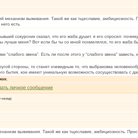
ний механизм выживания. Такой же как тщеславие, амбициозность.
 него есть.
ывший сокурсник сказал, что его жаба душит. я его спросил: почем
 ты лучше меня? Вот если бы ты со мной похмелялся, то его жаба б
и "слабого звена". Есть ли после этого у "слабого звена" зависть, 
с другой стороны, то станет очевидным то, что выбраковка человек
ого бытия, кои имеют уникальную возможность сосуществовать с д
жик.
у назад)
механизм выживания. Такой же как тщеславие, амбициозность. Про