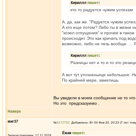
Кириллл
пишет
:
кто то радуется чужим успехам
А, да, как же. "Радуется чужим успе
А кто еще потом? Либо ты в жизни н
"козел отпущения" и прочее в таком 
происходит. Это как кричать под вод
возможно, либо не лезь вообще. … Р
Кириллл
пишет
:
Разницы нет и то и то это реак
А вот тут уточненьице небольшое. Ни
По крайней мере, заметишь.
Вы увидели в моем сообщение не то что 
Но это предсказуемо .
Наверх
миг37
№
527275
Добавлено: Вт 04 Фев 20, 20:23 (7 лет том
Ёжик
пишет
:
Зарегистрирован: 17.11.2018