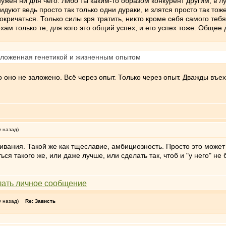
ужен ни для чего. Либо ты каким-то образом конкурент другим, в 
идуют ведь просто так только одни дураки, и злятся просто так тож
окричаться. Только силы зря тратить, никто кроме себя самого теб
ам только те, для кого это общий успех, и его успех тоже. Общее
заложенная генетикой и жизненным опытом
 оно не заложено. Всё через опыт. Только через опыт. Дважды въеха
у назад)
ивания. Такой же как тщеславие, амбициозность. Просто это може
ться такого же, или даже лучше, или сделать так, чтоб и "у него" не 
у назад)
Re: Зависть