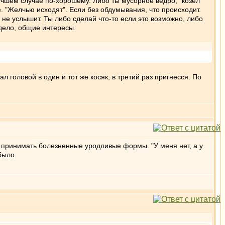
лучшем случае по-хорошему. Либо ты мусорное ведро, "козел
е. "Желчью исходят". Если без обдумывания, что происходит.
я не услышит. Ты либо сделай что-то если это возможно, либо
 дело, общие интересы.
л головой в один и тот же косяк, в третий раз пригнесся. По
т принимать болезненные уродливые формы. "У меня нет, а у
было.