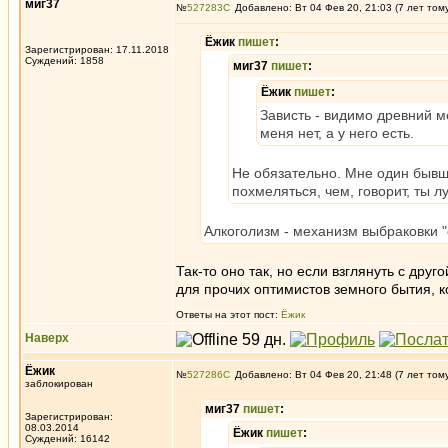
миг37
№
527283
Добавлено: Вт 04 Фев 20, 21:03 (7 лет том
Ёжик
пишет
:
Зарегистрирован: 17.11.2018
Суждений: 1858
миг37
пишет
:
Ёжик
пишет
:
Зависть - видимо древний 
меня нет, а у него есть.
Не обязательно. Мне один бывши
похмеляться, чем, говорит, ты 
Алкоголизм - механизм выбраковки "с
Так-то оно так, но если взглянуть с др
для прочих оптимистов земного бытия, 
Ответы на этот пост:
Ёжик
Наверх
Ёжик
№
527286
Добавлено: Вт 04 Фев 20, 21:48 (7 лет том
заблокирован
миг37
пишет
:
Зарегистрирован:
08.03.2014
Ёжик
пишет
:
Суждений: 16142