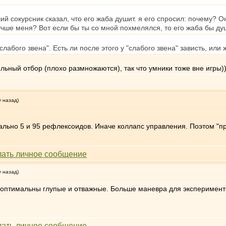
й сокурсник сказал, что его жаба душит. я его спросил: почему? О
лучше меня? Вот если бы ты со мной похмелялся, то его жаба бы ду
лабого звена". Есть ли после этого у "слабого звена" зависть, или 
ельный отбор (плохо размножаются), так что умники тоже вне игры)
у назад)
ально 5 и 95 рефлексоидов. Иначе коллапс управления. Поэтом "п
у назад)
 оптимальны глупые и отважные. Больше маневра для эксперимент