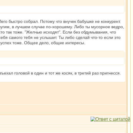
 Лего быстро собрал. Потому что внучек бабушке не конкурент.
другим, в лучшем случае по-хорошему. Либо ты мусорное ведро,
сто так тоже. "Желчью исходят". Если без обдумывания, что
себя самого тебя не услышит. Ты либо сделай что-то если это
о успех тоже. Общее дело, общие интересы.
ъехал головой в один и тот же косяк, в третий раз пригнесся.