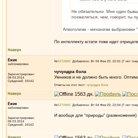
Не обязательно. Мне один бывши
похмеляться, чем, говорит, ты 
Алкоголизм - механизм выбраковки "с
По интеллекту кстати тоже идет отрицат
Наверх
Ёжик
№
527288
Добавлено: Вт 04 Фев 20, 22:01 (7 лет том
заблокирован
чучундра бэла
Зарегистрирован:
Умников и не должно быть много. Оптим
08.03.2014
Суждений: 16142
Ответы на этот пост:
чучундра бэла
Наверх
Ёжик
№
527289
Добавлено: Вт 04 Фев 20, 22:04 (7 лет том
заблокирован
И вообще для "природы" (размножения)
Зарегистрирован:
08.03.2014
Суждений: 16142
Наверх