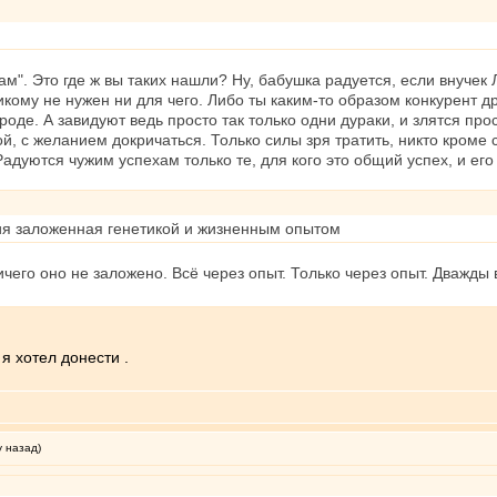
хам". Это где ж вы таких нашли? Ну, бабушка радуется, если внучек
икому не нужен ни для чего. Либо ты каким-то образом конкурент 
роде. А завидуют ведь просто так только одни дураки, и злятся про
ой, с желанием докричаться. Только силы зря тратить, никто кроме 
адуются чужим успехам только те, для кого это общий успех, и ег
ция заложенная генетикой и жизненным опытом
чего оно не заложено. Всё через опыт. Только через опыт. Дважды в
я хотел донести .
у назад)