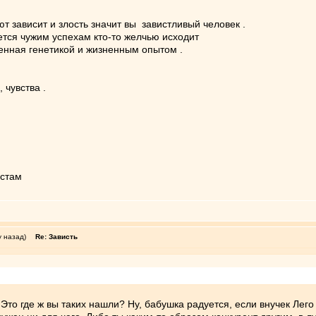
т зависит и злость значит вы завистливый человек .
уется чужим успехам кто-то желчью исходит
женная генетикой и жизненным опытом .
 чувства .
истам
у назад)
Re: Зависть
. Это где ж вы таких нашли? Ну, бабушка радуется, если внучек Лего