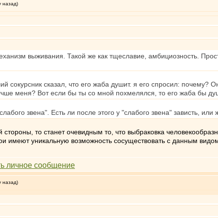
у назад)
механизм выживания. Такой же как тщеславие, амбициозность. Про
й сокурсник сказал, что его жаба душит. я его спросил: почему? О
лучше меня? Вот если бы ты со мной похмелялся, то его жаба бы ду
лабого звена". Есть ли после этого у "слабого звена" зависть, или 
угой стороны, то станет очевидным то, что выбраковка человекообр
кои имеют уникальную возможность сосуществовать с данным видом
у назад)