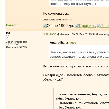
знаю, и сижу на двух стульях.
Не сомневаюсь.
Ответы на этот пост:
КИ
Наверх
КИ
№
521765
Добавлено: Пн 06 Янв 20, 23:54 (7 лет том
3Д
Зарегистрирован:
Antaradhana
пишет
:
17.02.2005
Суждений: 52225
Помню, что я вас раз пять в другой 
вопрос задавали, а вы снова его за
Выше уже писал про это - все проигнори
Смотри чудо - заменяем слово "Татхагата
объяснишь?
«Каково твоё мнение, Анурадха
«Нет, Учитель».
«Считаешь ли ты Атманом чувст
«Нет, Учитель».