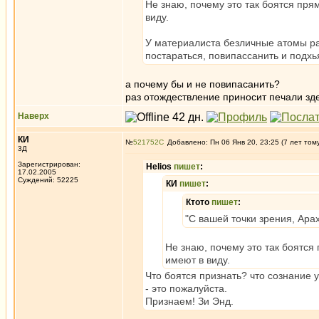
Не знаю, почему это так боятся прямо
виду.
У материалиста безличные атомы расп
постараться, повипассанить и подхь
а почему бы и не повипасанить?
раз отождествление приносит печали зд
Наверх
КИ
№
521752
Добавлено: Пн 06 Янв 20, 23:25 (7 лет том
3Д
Зарегистрирован:
Helios
пишет
:
17.02.2005
Суждений: 52225
КИ
пишет
:
Ктото
пишет
:
"С вашей точки зрения, Ара
Не знаю, почему это так боятся п
имеют в виду.
Что боятся признать? что сознание 
- это пожалуйста.
Признаем! Зи Энд.