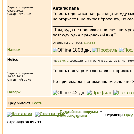
Зарегистрирован:
Antaradhana
05.02.2017
То есть единственная разница между сме
Суждений: 7305
не огорчает и не пугает Араханта, но ог
_________________
"Там, куда не проникают ни свет, ни мрак
повсюду один прекрасный вид."
Ответы на этот пост:
crac333
Наверх
Helios
№
521767
Добавлено: Пн 06 Янв 20, 23:55 (7 лет том
То есть нас упрямо заставляют признать
Зарегистрирован:
10.06.2018
Суждений: 1378
Не принимаем, понимаешь, мысль, что У
Наверх
Тред читают:
Гость
Буддийские форумы
->
Страницы
Пред
Южный буддизм
Страница
38
из
299