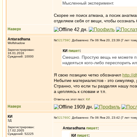
Мысленный эксперимент.
Скорее не поиск атмана, а посик анатма
отделяем себя от вещи, чтобы осознать 
Наверх
Antaradhana
№
521759
Добавлено: Пн 06 Янв 20, 23:39 (7 лет том
Wolfshadow
Зарегистрирован:
КИ
пишет
:
16.01.2016
Суждений: 10000
Смешно. Простую вещь не можете при
надеяться кого-либо переспорить или
Я свою позицию четко обозначил
http://
Небытие материалистов - это симулякр, р
Странно, что если ты разделяя нашу поз
а цепляясь к словам и т.п.
Ответы на этот пост:
КИ
Наверх
КИ
№
521760
Добавлено: Пн 06 Янв 20, 23:42 (7 лет том
3Д
Зарегистрирован:
Antaradhana
пишет
:
17.02.2005
Суждений: 52225
КИ
пишет
: