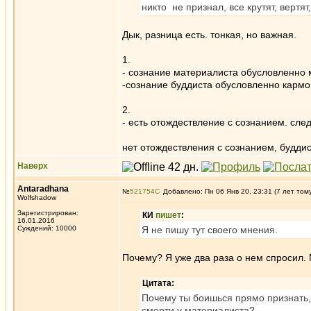
никто не признал, все крутят, вертят
Дык, разница есть. тонкая, но важная.
1.
- сознание материалиста обусловленно 
-сознание буддиста обусловленно кармо
2.
- есть отождествление с сознанием. сле
нет отождествления с сознанием, буддис
Наверх
Antaradhana
№
521754
Добавлено: Пн 06 Янв 20, 23:31 (7 лет том
Wolfshadow
Зарегистрирован:
КИ
пишет
:
16.01.2016
Суждений: 10000
Я не пишу тут своего мнения.
Почему? Я уже два раза о нем спросил. 
Цитата:
Почему ты боишься прямо признать,
смерти у материалиста?