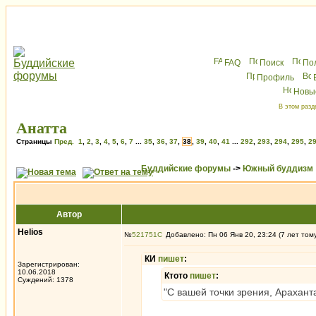
FAQ
Поиск
По
Профиль
Новы
В этом разд
Анатта
Страницы
Пред.
1
,
2
,
3
,
4
,
5
,
6
,
7
...
35
,
36
,
37
,
38
,
39
,
40
,
41
...
292
,
293
,
294
,
295
,
2
Буддийские форумы
->
Южный буддизм
Автор
Helios
№
521751
Добавлено: Пн 06 Янв 20, 23:24 (7 лет том
КИ
пишет
:
Зарегистрирован:
10.06.2018
Ктото
пишет
:
Суждений: 1378
"С вашей точки зрения, Арахант