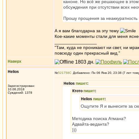
каноне. Но всё же решающее в этом 
обсуждения при отсутствии всех не
Прошу прощения за неаккуратность 
А я вам благодарна за эту тему
Кое-какие моменты стали для меня ясн
_________________
"Там, куда не проникают ни свет, ни мрак
повсюду один прекрасный вид."
Наверх
Helios
№
521758
Добавлено: Пн 06 Янв 20, 23:38 (7 лет том
Helios
пишет
:
Зарегистрирован:
10.06.2018
Ктото
пишет
:
Суждений: 1378
Helios
пишет
:
Ощутите Я и вынесите за ско
Методика поиска Атмана?
Адвайта-веданта?
)))