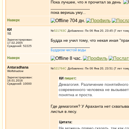
Пока лучшее, что я прочитал за день
_________________
пока веришь уму...
Наверх
КИ
№
521763
Добавлено: Пн 06 Янв 20, 23:45 (7 лет том
3Д
Зарегистрирован:
Будда не учил тому, что некая иная "пра
17.02.2005
_________________
Суждений: 52225
Буддизм чистой воды
Наверх
Antaradhana
№
521764
Добавлено: Пн 06 Янв 20, 23:51 (7 лет том
Wolfshadow
Зарегистрирован:
КИ
пишет
:
16.01.2016
Суждений: 10000
Демагогия. Различение понятийного "
современного человека не вызывает 
понятна и проста.
Где демагогия? У Араханта нет схватыва
листья в лесу.
Цитата:
Не можешь прямо сказать, так как с