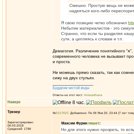
Смешно. Простую вещь не можете
надеяться кого-либо переспорить
Я свою позицию четко обозначил
ht
Небытие материалистов - это симуляк
Странно, что если ты разделяя нашу
сути, а цепляясь к словам и т.п.
Демагогия. Различение понятийного "я", 
современного человека не вызывает про
и проста.
Не можешь прямо сказать, так как сомне
сижу на двух стульях.
_________________
Буддизм чистой воды
Ответы на этот пост:
Antaradhana
Наверх
Тренер
№
521762
Добавлено: Пн 06 Янв 20, 23:44 (7 лет том
Зарегистрирован:
Максим Фурин
пишет
:
06.03.2018
Суждений: 1796
Но для этого нужно прозреть, то есть