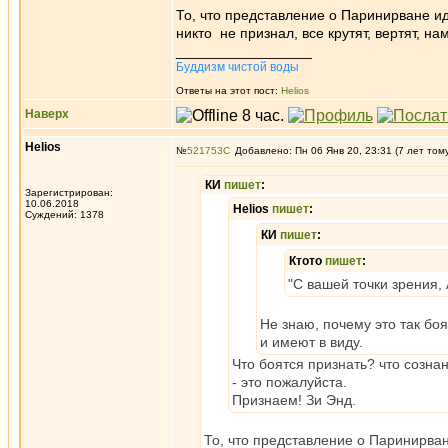
То, что представление о Паринирване и
никто не признал, все крутят, вертят, на
_________________
Буддизм чистой воды
Ответы на этот пост:
Helios
Наверх
Helios
№
521753
Добавлено: Пн 06 Янв 20, 23:31 (7 лет том
КИ
пишет
:
Зарегистрирован:
10.06.2018
Helios
пишет
:
Суждений: 1378
КИ
пишет
:
Ктото
пишет
:
"С вашей точки зрения,
Не знаю, почему это так боя
и имеют в виду.
Что боятся признать? что созна
- это пожалуйста.
Признаем! Зи Энд.
То, что представление о Паринирва