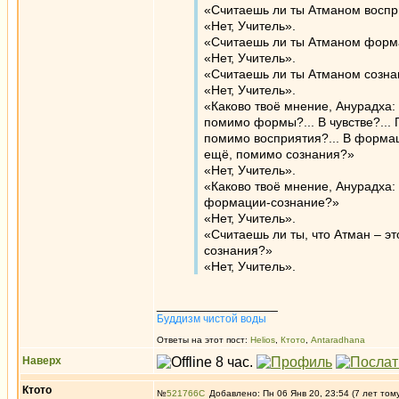
«Считаешь ли ты Атманом восп
«Нет, Учитель».
«Считаешь ли ты Атманом фор
«Нет, Учитель».
«Считаешь ли ты Атманом созн
«Нет, Учитель».
«Каково твоё мнение, Анурадха:
помимо формы?... В чувстве?... 
помимо восприятия?... В формац
ещё, помимо сознания?»
«Нет, Учитель».
«Каково твоё мнение, Анурадха:
формации-сознание?»
«Нет, Учитель».
«Считаешь ли ты, что Атман – эт
сознания?»
«Нет, Учитель».
_________________
Буддизм чистой воды
Ответы на этот пост:
Helios
,
Ктото
,
Antaradhana
Наверх
Ктото
№
521766
Добавлено: Пн 06 Янв 20, 23:54 (7 лет том