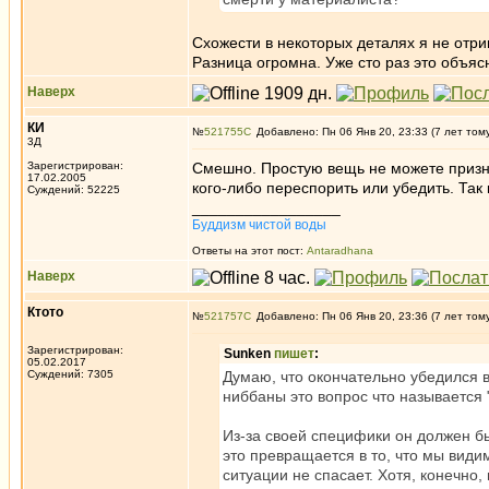
Схожести в некоторых деталях я не отри
Разница огромна. Уже сто раз это объясн
Наверх
КИ
№
521755
Добавлено: Пн 06 Янв 20, 23:33 (7 лет том
3Д
Зарегистрирован:
Смешно. Простую вещь не можете признат
17.02.2005
кого-либо переспорить или убедить. Так 
Суждений: 52225
_________________
Буддизм чистой воды
Ответы на этот пост:
Antaradhana
Наверх
Ктото
№
521757
Добавлено: Пн 06 Янв 20, 23:36 (7 лет том
Зарегистрирован:
Sunken
пишет
:
05.02.2017
Суждений: 7305
Думаю, что окончательно убедился 
ниббаны это вопрос что называется
Из-за своей специфики он должен б
это превращается в то, что мы вид
ситуации не спасает. Хотя, конечно