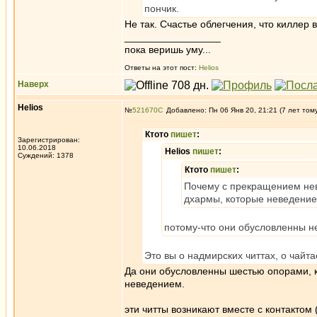
пончик.
Не так. Счастье облегчения, что киллер 
_________________
пока веришь уму...
Ответы на этот пост:
Helios
Наверх
Helios
№
521670
Добавлено: Пн 06 Янв 20, 21:21 (7 лет том
Ктото
пишет
:
Зарегистрирован:
10.06.2018
Helios
пишет
:
Суждений: 1378
Ктото
пишет
:
Почему с прекращением не
дхармы, которые неведени
потому-что они обусловленны 
Это вы о надмирских читтах, о чайта
Да они обусловленны шестью опорами,
неведением.
эти читты возникают вместе с контактом