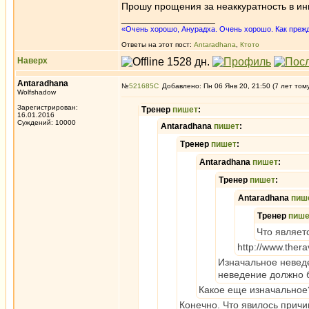
Прошу прощения за неаккуратность в ин
_________________
«Очень хорошо, Анурадха. Очень хорошо. Как прежде
Ответы на этот пост:
Antaradhana
,
Ктото
Наверх
Antaradhana
№
521685
Добавлено: Пн 06 Янв 20, 21:50 (7 лет том
Wolfshadow
Зарегистрирован:
Тренер
пишет
:
16.01.2016
Суждений: 10000
Antaradhana
пишет
:
Тренер
пишет
:
Antaradhana
пишет
:
Тренер
пишет
:
Antaradhana
пиш
Тренер
пише
Что являет
http://www.ther
Изначальное неведе
неведение должно 
Какое еще изначальное
Конечно. Что явилось причи