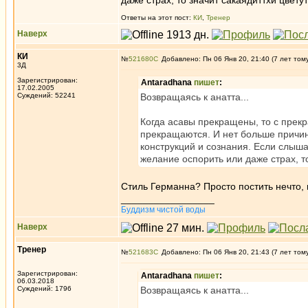
даже страх, то значит сакаядиттхи цветут
Ответы на этот пост:
КИ
,
Тренер
Наверх
КИ
№
521680
Добавлено: Пн 06 Янв 20, 21:40 (7 лет том
3Д
Зарегистрирован:
Antaradhana
пишет
:
17.02.2005
Суждений: 52241
Возвращаясь к анаттa...
Когда асавы прекращены, то с прек
прекращаются. И нет больше причи
конструкций и сознания. Если слыш
желание оспорить или даже страх, то
Стиль Германна? Просто постить нечто, 
_________________
Буддизм чистой воды
Наверх
Тренер
№
521683
Добавлено: Пн 06 Янв 20, 21:43 (7 лет том
Зарегистрирован:
Antaradhana
пишет
:
06.03.2018
Суждений: 1796
Возвращаясь к анаттa...