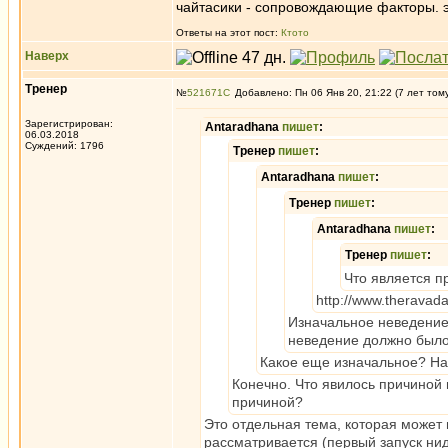
чайтасики - сопровождающие факторы. э
Ответы на этот пост:
Ктото
Наверх
Тренер
№
521671
Добавлено: Пн 06 Янв 20, 21:22 (7 лет том
Зарегистрирован:
Antaradhana
пишет
:
06.03.2018
Суждений: 1796
Тренер
пишет
:
Antaradhana
пишет
:
Тренер
пишет
:
Antaradhana
пишет
:
Тренер
пишет
:
Что является п
http://www.theravada
Изначальное неведение 
неведение должно было
Какое еще изначальное? На
Конечно. Что явилось причиной 
причиной?
Это отдельная тема, которая может 
рассматривается (первый запуск нид