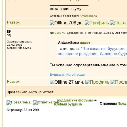
_________________
пока веришь уму...
Ответы на этот пост:
Antaradhana
Наверх
КИ
№
521687
Добавлено: Пн 06 Янв 20, 21:54 (7 лет том
3Д
Зарегистрирован:
Antaradhana
пишет
:
17.02.2005
Суждений: 52241
Такие дела:
"Что касается будущего
последнее рождение. Далее не буде
Ты успешно опровергаешь мнение о том,
_________________
Буддизм чистой воды
Наверх
Тред сейчас никто не читает.
Буддийские форумы
->
Страницы
Пред
Южный буддизм
Страница
33
из
299