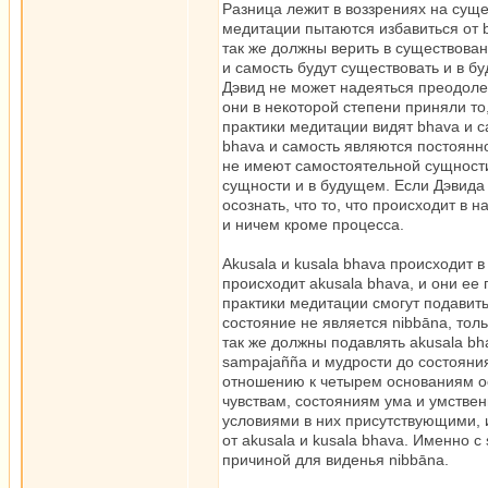
Разница лежит в воззрениях на сущ
медитации пытаются избавиться от b
так же должны верить в существован
и самость будут существовать и в бу
Дэвид не может надеяться преодоле
они в некоторой степени приняли то
практики медитации видят bhava и са
bhava и самость являются постоянн
не имеют самостоятельной сущности
сущности и в будущем. Если Дэвида 
осознать, что то, что происходит в
и ничем кроме процесса.
Akusala и kusala bhava происходит в
происходит akusala bhava, и они ее 
практики медитации смогут подавить
состояние не является nibbāna, то
так же должны подавлять akusala bha
sampajañña и мудрости до состояния
отношению к четырем основаниям осо
чувствам, состояниям ума и умствен
условиями в них присутствующими, и
от akusala и kusala bhava. Именно с
причиной для виденья nibbāna.