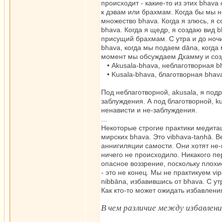
происходит - какие-то из этих bhava
к дэвам или брахмам. Когда бы мы 
множество bhava. Когда я злюсь, я 
bhava. Когда я щедр, я создаю вид 
присущий брахмам. С утра и до ноч
bhava, когда мы подаем dāna, когда
момент мы обсуждаем Дхамму и созда
• Akusala-bhava, неблаготворная b
• Kusala-bhava, благотворная bhav
Под неблаготворной, akusala, я под
заблуждения. А под благотворной, ku
ненависти и не-заблуждения.
...
Некоторые строгие практики медита
мирских bhava. Это vibhava-taṇhā. 
аннигиляции самости. Они хотят не-
ничего не происходило. Никакого пе
опасное воззрение, поскольку плохи
- это не конец. Мы не практикуем v
nibbāna, избавившись от bhava. С 
Как кто-то может ожидать избавлени
В чем различие между избавлен