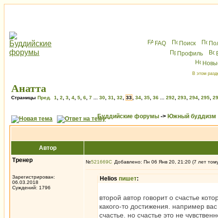
FAQ
Поиск
По
Профиль
Новы
В этом разд
Анатта
Страницы
Пред.
1
,
2
,
3
,
4
,
5
,
6
,
7
...
30
,
31
,
32
,
33
,
34
,
35
,
36
...
292
,
293
,
294
,
295
,
2
Буддийские форумы
->
Южный буддизм
Автор
Тренер
№
521669
Добавлено: Пн 06 Янв 20, 21:20 (7 лет том
Зарегистрирован:
Helios
пишет
:
06.03.2018
Суждений: 1796
второй автор говорит о счастье кото
какого-то достижения. например вас
счастье. но счастье это не чувствен