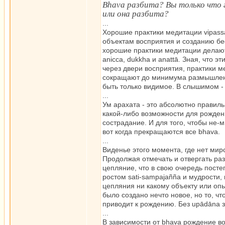
Bhava разбита? Вы только что 
или она разбита?
...
Хорошие практики медитации vipass
объектам восприятия и созданию бес
хорошие практики медитации делают
anicca, dukkha и anattā. Зная, что 
через двери восприятия, практики 
сокращают до минимума размышлени
быть только видимое. В слышимом - 
...
Ум арахата - это абсолютно правил
какой-либо возможности для рождени
сострадание. И для того, чтобы не
вот когда прекращаются все bhava.
...
Виденье этого момента, где нет мир
Продолжая отмечать и отвергать ра
цепляние, что в свою очередь пост
ростом sati-sampajañña и мудрости,
цепляния ни какому объекту или опы
было создано нечто новое, но то, чт
приводит к рождению. Без upādāna з
...
В зависимости от bhava рождение во