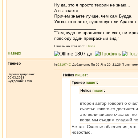
Ну да, это я просто теории не знаю...
А вы знаете.
Причем знаете лучше, чем сам Будда.
Уж вы-то знаете, существует ли Арахант 
_________________
"Там, куда не проникают ни свет, ни мрак
повсюду один прекрасный вид."
Ответы на этот пост:
Helios
Наверх
Тренер
№
521674
Добавлено: Пн 06 Янв 20, 21:26 (7 лет том
Зарегистрирован:
Helios
пишет
:
06.03.2018
Суждений: 1796
Тренер
пишет
:
Helios
пишет
:
второй автор говорит о счас
счастье какого-то достижени
это величайшее счастье. но 
когда мы съедим сладкий по
Не так. Счастье облегчения, что
новостью.