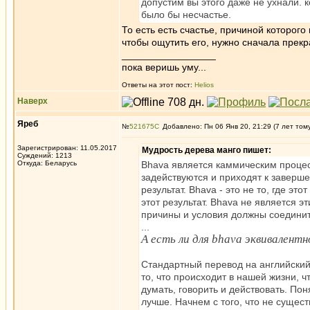
допустим вы этого даже не ухнали. к
было бы несчастье.
То есть есть счастье, причиной которого
чтобы ощутить его, нужно сначала прекра
_________________
пока веришь уму...
Ответы на этот пост:
Helios
Наверх
Яреб
№
521675
Добавлено: Пн 06 Янв 20, 21:29 (7 лет том
Зарегистрирован: 11.05.2017
Мудрость дерева манго пишет:
Суждений: 1213
Откуда: Беларусь
Bhava является каммическим процес
задействуются и приходят к заверше
результат. Bhava - это не то, где эт
этот результат. Bhava не является 
причины и условия должны соединит
...
А есть ли для bhava эквивалентн
Стандартный перевод на английский -
то, что происходит в нашей жизни, 
думать, говорить и действовать. Пон
лучше. Начнем с того, что не сущес