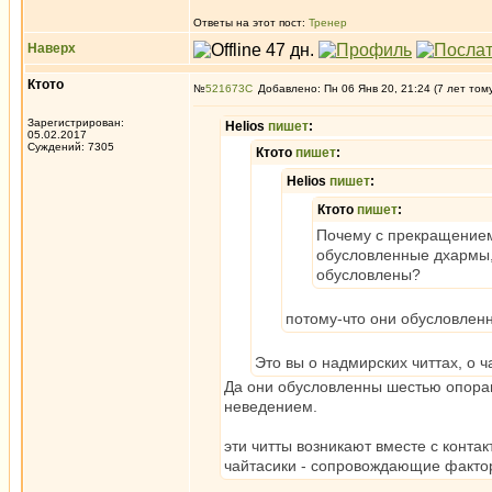
Ответы на этот пост:
Тренер
Наверх
Ктото
№
521673
Добавлено: Пн 06 Янв 20, 21:24 (7 лет том
Зарегистрирован:
Helios
пишет
:
05.02.2017
Суждений: 7305
Ктото
пишет
:
Helios
пишет
:
Ктото
пишет
:
Почему с прекращением
обусловленные дхармы,
обусловлены?
потому-что они обусловле
Это вы о надмирских читтах, о ч
Да они обусловленны шестью опора
неведением.
эти читты возникают вместе с конта
чайтасики - сопровождающие факторы