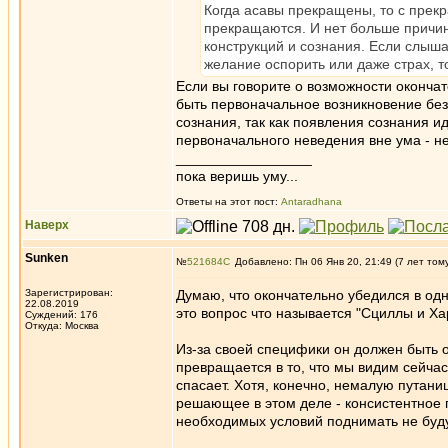
Когда асавы прекращены, то с прек
прекращаются. И нет больше причи
конструкций и сознания. Если слыш
желание оспорить или даже страх, то
Если вы говорите о возможности оконча
быть первоначальное возникновение без
сознания, так как появления сознания и
первоначального неведения вне ума - не
_________________
пока веришь уму...
Ответы на этот пост:
Antaradhana
Наверх
Sunken
№
521684
Добавлено: Пн 06 Янв 20, 21:49 (7 лет том
Зарегистрирован:
Думаю, что окончательно убедился в о
22.08.2019
это вопрос что называется "Сциллы и Ха
Суждений: 176
Откуда: Москва
Из-за своей специфики он должен быть о
превращается в то, что мы видим сейча
спасает. Хотя, конечно, немалую путани
решающее в этом деле - консистентное 
необходимых условий поднимать не буду