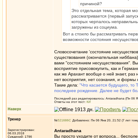
причиной?
Это отдельная тема, которая мо
рассматривается (первый запуск
которых черпалось неправильные
загружены из социума.
Вот а стоило бы рассматривать перв
возможности состояния несущество
Словосочетание 'состояние несуществов
существования (окончательная ниббана)
вами "состоянием несуществования". Вы
восприятие присовокупить, как и Герман
как же Арахант вообще о ней знает, раз
нет восприятия, нет сознания, и формы с
Такие дела:
"Что касается будущего, то
последнее рождение. Далее не будет б
Последний раз редактировалось: Antaradhana (Пн 06 Ян
Ответы на этот пост:
КИ
Наверх
Тренер
№
521686
Добавлено: Пн 06 Янв 20, 21:52 (7 лет том
Зарегистрирован:
Antaradhana
06.03.2018
Вы просто уходите от вопроса... бесполе
Суждений: 1796