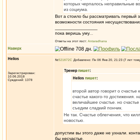
которых черпалось неправильные воз
из социума.
Вот а стоило бы рассматривать первый з
возможности состояния несуществовани
_________________
пока веришь уму...
Ответы на этот пост:
Antaradhana
Наверх
Helios
№
521672
Добавлено: Пн 06 Янв 20, 21:23 (7 лет том
Тренер
пишет
:
Зарегистрирован:
10.06.2018
Helios
пишет
:
Суждений: 1378
второй автор говорит о счастье 
счастье какого-то достижения. н
величайшее счастье. но счастье 
съедим сладкий пончик.
Не так. Счастье облегчения, что кил
новостью.
допустим вы этого даже не ухнали. конта
бы несчастье.