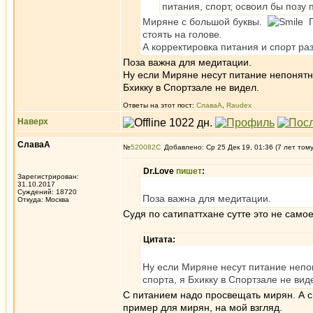
питания, спорт, освоил бы позу
Миряне с большой буквы.
П
стоять на голове.
А корректировка питания и спорт р
Поза важна для медитации.
Ну если Миряне несут питание непонятно
Бхикку в Спортзале не видел.
Ответы на этот пост:
СлаваА
,
Raudex
Наверх
СлаваА
№
520082
Добавлено: Ср 25 Дек 19, 01:36 (7 лет том
Dr.Love
пишет
:
Зарегистрирован:
31.10.2017
Суждений: 18720
Поза важна для медитации.
Откуда: Москва
Судя по сатипаттхане сутте это не самое
Цитата:
Ну если Миряне несут питание непон
спорта, я Бхикку в Спортзале не вид
С питанием надо просвещать мирян. А с
пример для мирян, на мой взгляд.