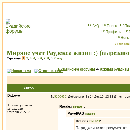
FAQ
Поиск
По
Профиль
Новы
В этом разд
Миряне учат Раудекса жизни :) (вырезано
Страницы
1
,
2
,
3
,
4
,
5
,
6
,
7
,
8
,
9
След.
Буддийские форумы
->
Южный буддизм
Автор
Dr.Love
№
520065
Добавлено: Вт 24 Дек 19, 23:33 (7 лет тому
Зарегистрирован:
Raudex
пишет
:
19.02.2018
Суждений: 2202
PavelPAS
пишет
:
Raudex
пишет
:
Параджичников разумеется в