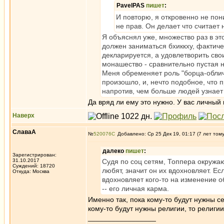
PavelPAS
пишет
:
И повторю, я откровенно не пон
не прав. Он делает что считает
Я объяснял уже, множество раз в это
должен заниматься бхиккху, фактичес
декларируется, а удовлетворить сво
монашество - сравнительно пустая 
Меня обременяет роль "борца-обличит
произошло, и, нечто подобное, что 
напротив, чем больше людей узнает 
Да вряд ли ему это нужно. У вас личный
Наверх
СлаваА
№
520076
Добавлено: Ср 25 Дек 19, 01:17 (7 лет том
далеко
пишет
:
Зарегистрирован:
31.10.2017
Судя по соц сетям, Топпера окружа
Суждений: 18720
любят, значит он их вдохновляет. Е
Откуда: Москва
вдохновляет кого-то на изменение о
-- его личная карма.
Именно так, пока кому-то будут нужны се
кому-то будут нужны религии, то религии
_________________