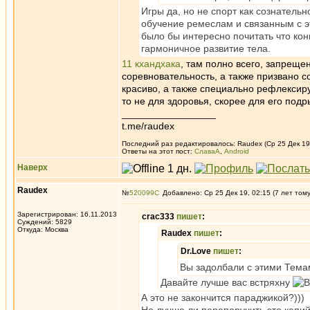
Игры да, но не спорт как сознательн
обучение ремеслам и связанным с э
было бы интересно почитать что ко
гармоничное развитие тела.
11 кхандхака
, там полно всего, запреще
соревновательность, а также призвано с
красиво, а также специально рефлексируе
то не для здоровья, скорее для его подр
_________________
t.me/raudex
Последний раз редактировалось: Raudex (Ср 25 Дек 19,
Ответы на этот пост:
СлаваА
,
Android
Наверх
Raudex
№
520099
Добавлено: Ср 25 Дек 19, 02:15 (7 лет том
Зарегистрирован: 16.11.2013
crac333
пишет
:
Суждений: 5829
Откуда: Москва
Raudex
пишет
:
Dr.Love
пишет
:
Вы задолбали с этими Темам
Давайте лучше вас встряхну
А это не закончится параджикой?)))