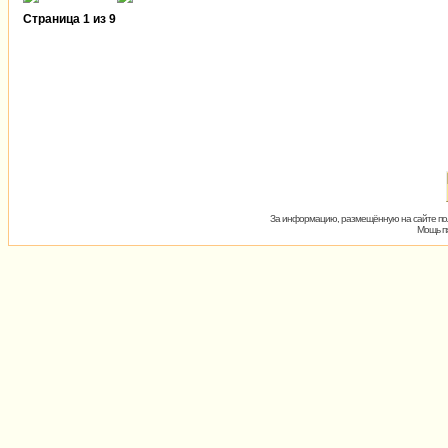
Страница
1
из
9
За информацию, размещённую на сайте пол
Мощь пх