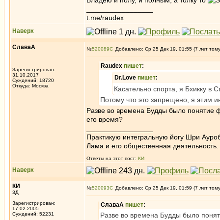
Владею и полу, и полным, а толку то
_________________
t.me/raudex
Наверх
СлаваА
№
520089
Добавлено: Ср 25 Дек 19, 01:55 (7 лет том
Raudex
пишет
:
Зарегистрирован:
31.10.2017
Dr.Love
пишет
:
Суждений: 18720
Откуда: Москва
Касательно спорта, я Бхикку в С
Потому что это запрещено, я этим и
Разве во времена Будды было понятие фи
его время?
_________________
Практикую интегральную йогу Шри Ауроб
Лама и его общественная деятельность.
Ответы на этот пост:
КИ
Наверх
КИ
№
520093
Добавлено: Ср 25 Дек 19, 01:59 (7 лет том
3Д
Зарегистрирован:
СлаваА
пишет
:
17.02.2005
Суждений: 52231
Разве во времена Будды было понят