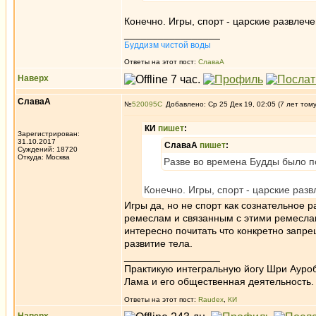
Конечно. Игры, спорт - царские развлече
_________________
Буддизм чистой воды
Ответы на этот пост:
СлаваА
Наверх
СлаваА
№
520095
Добавлено: Ср 25 Дек 19, 02:05 (7 лет том
КИ
пишет
:
Зарегистрирован:
31.10.2017
СлаваА
пишет
:
Суждений: 18720
Откуда: Москва
Разве во времена Будды было п
Конечно. Игры, спорт - царские разв
Игры да, но не спорт как сознательное р
ремеслам и связанным с этими ремеслам
интересно почитать что конкретно запр
развитие тела.
_________________
Практикую интегральную йогу Шри Ауроб
Лама и его общественная деятельность.
Ответы на этот пост:
Raudex
,
КИ