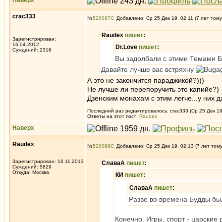
Наверх
crac333
№
520097
Добавлено: Ср 25 Дек 19, 02:11 (7 лет тому
Raudex
пишет
:
Зарегистрирован:
16.04.2012
Dr.Love
пишет
:
Суждений: 2316
Вы задолбали с этими Темами Бх
Давайте лучше вас встряхну
А это не закончится параджикой?)))
Не лучше ли перепоручить это капийе?)
Дзенским монахам с этим легче...у них 
Последний раз редактировалось: crac333 (Ср 25 Дек 19
Ответы на этот пост:
Raudex
Наверх
Raudex
№
520098
Добавлено: Ср 25 Дек 19, 02:13 (7 лет том
Зарегистрирован: 16.11.2013
СлаваА
пишет
:
Суждений: 5829
Откуда: Москва
КИ
пишет
:
СлаваА
пишет
:
Разве во времена Будды бы
Конечно. Игры, спорт - царские 