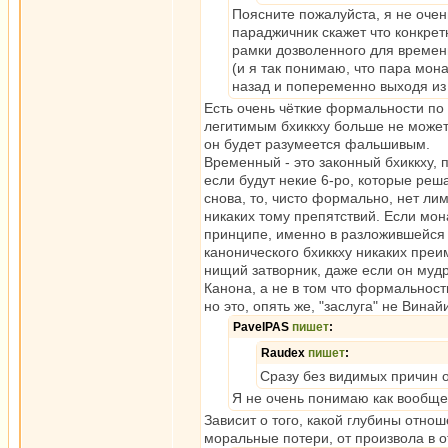
Поясните пожалуйста, я не оче
параджичник скажет что конкрет
рамки дозволенного для времен
(и я так понимаю, что пара мон
назад и попеременно выходя из 
Есть очень чёткие формальности по 
легитимым бхиккху больше не может, 
он будет разумеется фальшивым.
Временный - это законный бхиккху, 
если будут некие 6-ро, которые реша
снова, то, чисто формально, нет лим
никаких тому препятствий. Если мон
принципе, именно в разложившейся "
канонического бхиккху никаких преи
нищий затворник, даже если он муд
Канона, а не в том что формальности
но это, опять же, "заслуга" не Вина
PavelPAS
пишет
:
Raudex
пишет
:
Сразу без видимых причин о
Я не очень понимаю как вообще
Зависит о того, какой глубины отнош
моральные потери, от произвола в 