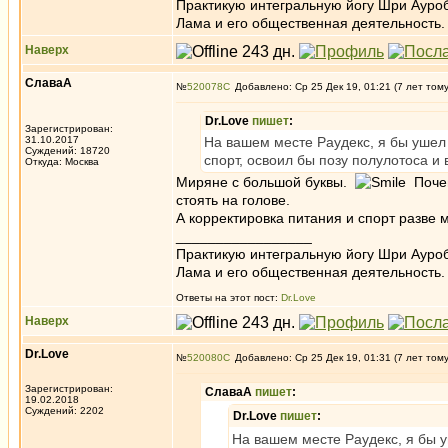
Практикую интегральную йогу Шри Ауроб
Лама и его общественная деятельность.
Наверх
СлаваА
№
520078
Добавлено: Ср 25 Дек 19, 01:21 (7 лет том
Dr.Love
пишет
:
Зарегистрирован:
31.10.2017
На вашем месте Раудекс, я бы ушел 
Суждений: 18720
спорт, освоил бы позу полулотоса и
Откуда: Москва
Миряне с большой буквы.
Почем
стоять на голове.
А корректировка питания и спорт разве
_________________
Практикую интегральную йогу Шри Ауроб
Лама и его общественная деятельность.
Ответы на этот пост:
Dr.Love
Наверх
Dr.Love
№
520080
Добавлено: Ср 25 Дек 19, 01:31 (7 лет том
Зарегистрирован:
СлаваА
пишет
:
19.02.2018
Суждений: 2202
Dr.Love
пишет
:
На вашем месте Раудекс, я бы у