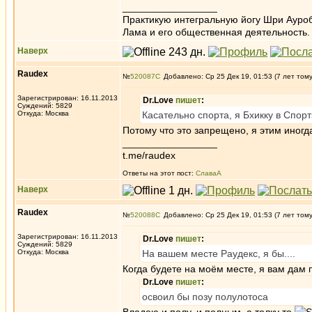
_________________
Практикую интегральную йогу Шри Ауроб
Лама и его общественная деятельность.
Наверх
Raudex
№
520087
Добавлено: Ср 25 Дек 19, 01:53 (7 лет том
Зарегистрирован: 16.11.2013
Dr.Love
пишет
:
Суждений: 5829
Откуда: Москва
Касательно спорта, я Бхикку в Спорт
Потому что это запрещено, я этим иног
_________________
t.me/raudex
Ответы на этот пост:
СлаваА
Наверх
Raudex
№
520088
Добавлено: Ср 25 Дек 19, 01:53 (7 лет том
Зарегистрирован: 16.11.2013
Dr.Love
пишет
:
Суждений: 5829
Откуда: Москва
На вашем месте Раудекс, я бы....
Когда будете на моём месте, я вам дам
Dr.Love
пишет
:
освоил бы позу полулотоса