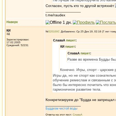
Не лучше ли перепоручить это капи
Согласен, пусть кто то другой встряхнёт
_________________
t.me/raudex
Наверх
КИ
№
520100
Добавлено: Ср 25 Дек 19, 02:16 (7 лет том
3Д
Зарегистрирован:
СлаваА
пишет
:
17.02.2005
Суждений: 52231
КИ
пишет
:
СлаваА
пишет
:
Разве во времена Будды бы
Конечно. Игры, спорт - царские 
Игры да, но не спорт как сознательн
обучение ремеслам и связанным с э
было бы интересно почитать что ко
гармоничное развитие тела.
Конкретизируем до "Будда не запрещал 
_________________
Буддизм чистой воды
Ответы на этот пост:
СлаваА