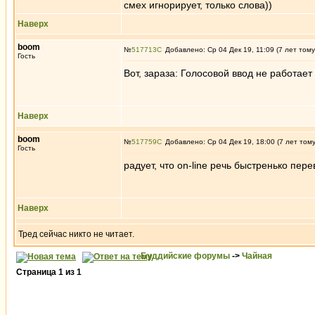
смех игнорирует, только слова))
Наверх
boom
№
517713
Добавлено: Ср 04 Дек 19, 11:09 (7 лет тому
Гость
Вот, зараза: Голосовой ввод не работае
Наверх
boom
№
517759
Добавлено: Ср 04 Дек 19, 18:00 (7 лет том
Гость
радует, что on-line речь быстренько пе
Наверх
Тред сейчас никто не читает.
Буддийские форумы
->
Чайная
Страница
1
из
1