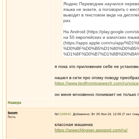
Яндекс.Переводчик научился перевод
языка не знаете, а поговорить с ме
выводит в текстовом виде на диспле
раз.
На Android (https://play.google.com/
на 50 европейских и азиатских языка
(https://apps.apple.com/ru/ap
%D0%BF%D0%B5%D1%80%D0%B5%
%D1%8F%D0%B7%D1%8B%D0%BA%D0%
я пока это приложение себе не установи
нашел в сети про этому поводу преобраз
https://www.textfromtospeech.com/ru/voice-
он меня мгновенно понимает не только п
Наверх
boom
№
516664
Добавлено: Вт 26 Ноя 19, 12:00 (7 лет том
Гость
классная машинка
https://speechlogger.appspot.com/ru/