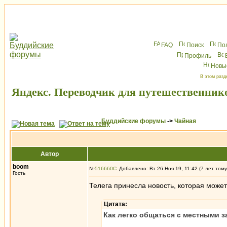
FAQ
Поиск
По
Профиль
Новы
В этом разд
Яндекс. Переводчик для путешественник
Буддийские форумы
->
Чайная
Автор
boom
№
516660
Добавлено: Вт 26 Ноя 19, 11:42 (7 лет тому
Гость
Телега принесла новость, которая может 
Цитата:
Как легко общаться с местными за