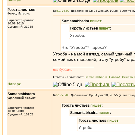
Горсть листьев
№
517763
Добавлено: Ср 04 Дек 19, 19:36 (7 лет том
Фикус, Историк
Зарегистрирован:
Samantabhadra
пишет
:
10.09.2010
Суждений: 31235
Горсть листьев
пишет
:
Утроба.
Что "Утроба"? Гарбха?
Утроба - на мой взгляд, самый удачный 
семейных отношений, и эту "утробу" стр
_________________
нео-буддист
Ответы на этот пост:
Samantabhadra
,
СлаваА
,
Рената 
Наверх
Samantabhadra
№
517764
Добавлено: Ср 04 Дек 19, 20:55 (7 лет том
удаленный аккаунт
Горсть листьев
пишет
:
Зарегистрирован:
10.01.2009
Samantabhadra
пишет
:
Суждений: 10755
Горсть листьев
пишет
:
Утроба.