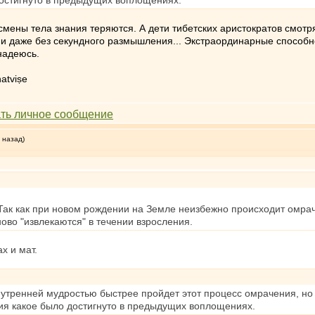
достигнуто в предыдущих воплощениях.
 смены тела знания теряются. А дети тибетских аристократов смотр
ии даже без секундного размышления... Экстраординарные способно
надеюсь.
atviṣe
 назад)
Так как при новом рождении на Земле неизбежно происходит омрач
ово "извлекаются" в течении взросления.
х и мат.
внутренней мудростью быстрее пройдет этот процесс омрачения, но 
ния какое было достигнуто в предыдущих воплощениях.