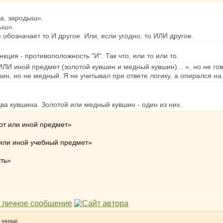
а, зародыш».
ыш».
обозначает то И другое. Или, если угодно, то ИЛИ другое.
кция - противоположность "И". Так что, или то или то.
 ИЛИ иной предмет (золотой кувшин и медный кувшин)... », но не го
вшин, но не медный. Я не учитывал при ответе логику, а опирался н
ва кувшина. Золотой или медный кувшин - один из них.
тот или иной предмет»
 или иной учебный предмет»
ть»
 назад)