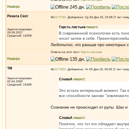
Наверх
Рената Скот
№
517774
Добавлено: Ср 04 Дек 19, 23:08 (7 лет том
Горсть листьев
пишет
:
Зарегистрирован:
29.09.2017
В современной психологии есть поня
Суждений: 14208
носит затем в себе. Преинтересней
Любопытно, что раньше про некоторых стр
Ответы на этот пост:
Горсть листьев
Наверх
ТМ
№
517782
Добавлено: Чт 05 Дек 19, 00:05 (7 лет тому
Зарегистрирован:
СлаваА
пишет
:
05.04.2005
Суждений: 15499
Это кстати интересный момент. Так 
все способности заново "извлекаютс
Сознание не происходит от рупы. Шах и 
СлаваА
пишет
:
Понятно, что тот кто обладает внут