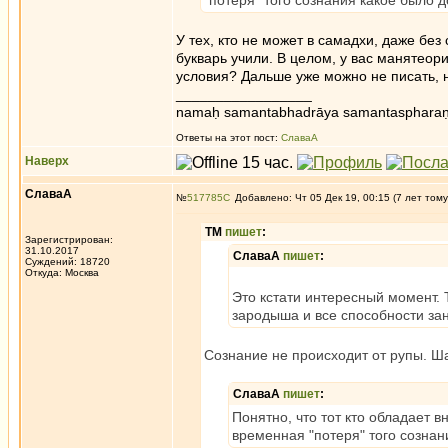
"потеря" того сознания какое было 
У тех, кто не может в самадхи, даже без
букварь учили. В целом, у вас манятеор
условия? Дальше уже можно не писать, 
_________________
namaḥ samantabhadrāya samantaspharaṇ
Ответы на этот пост:
СлаваА
Наверх
СлаваА
№
517785
Добавлено: Чт 05 Дек 19, 00:15 (7 лет тому
ТМ
пишет
:
Зарегистрирован:
31.10.2017
СлаваА
пишет
:
Суждений: 18720
Откуда: Москва
Это кстати интересный момент. 
зародыша и все способности зан
Сознание не происходит от рупы. Ша
СлаваА
пишет
:
Понятно, что тот кто обладает 
временная "потеря" того созна