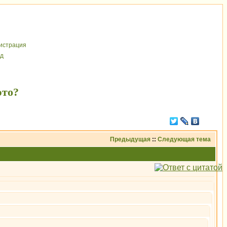
иcтрaция
д
это?
Предыдущая
::
Следующая тема