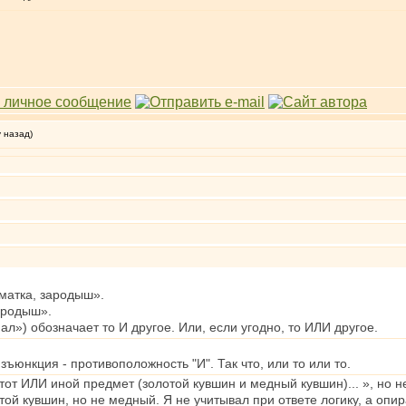
у назад)
матка, зародыш».
ародыш».
ал») обозначает то И другое. Или, если угодно, то ИЛИ другое.
зъюнкция - противоположность "И". Так что, или то или то.
 тот ИЛИ иной предмет (золотой кувшин и медный кувшин)... », но н
отой кувшин, но не медный. Я не учитывал при ответе логику, а оп