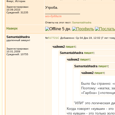
Фикус, Историк
Зарегистрирован:
Утроба.
10.09.2010
_________________
Суждений: 31235
нео-буддист
Ответы на этот пост:
Samantabhadra
Наверх
Samantabhadra
№
517721
Добавлено: Ср 04 Дек 19, 12:02 (7 лет том
удаленный аккаунт
чайник2
пишет
:
Зарегистрирован:
10.01.2009
Samantabhadra
пишет
:
Суждений: 10755
чайник2
пишет
:
Samantabhadra
пишет
:
чайник2
пишет
:
Было бы странно: «
Поэтому: «матка; з
«Гарбха» («потенци
"ИЛИ" это логическая ди
Когда говорят «кувшин - это
что кувшин - это только зол