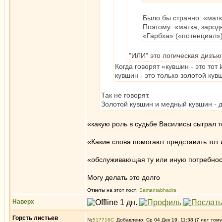
Было бы странно: «матк
Поэтому: «матка; зарод
«Гарбха» («потенциал») 
"ИЛИ" это логическая дизъюн
Когда говорят «кувшин - это тот
кувшин - это только золотой ку
Так не говорят.
Золотой кувшин и медный кувшин - д
«какую роль в судьбе Василисы сыграл 
«Какие слова помогают представить тот
«обслуживающая ту или иную потребнос
Могу делать это долго
Ответы на этот пост:
Samantabhadra
Наверх
Горсть листьев
№
517716
Добавлено: Ср 04 Дек 19, 11:38 (7 лет тому