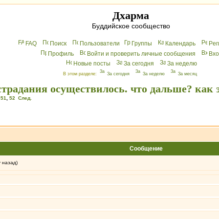
Дхарма
Буддийское сообщество
FAQ
Поиск
Пользователи
Группы
Календарь
Peг
Профиль
Войти и проверить личные сообщения
Вхo
Новые посты
За сегодня
За неделю
В этом разделе:
За сегодня
За неделю
За месяц
страдания осуществилось. что дальше? как 
,
51
,
52
След.
Сообщение
у назад)