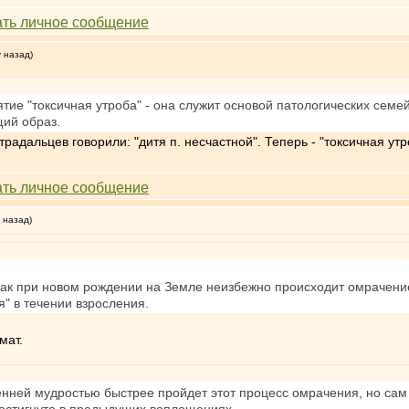
у назад)
тие "токсичная утроба" - она служит основой патологических семей
щий образ.
адальцев говорили: "дитя п. несчастной". Теперь - "токсичная утр
 назад)
как при новом рождении на Земле неизбежно происходит омрачение
я" в течении взросления.
мат.
ренней мудростью быстрее пройдет этот процесс омрачения, но сам