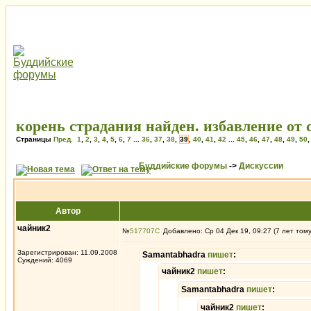
корень страдания найден. избавление от 
Страницы
Пред.
1
,
2
,
3
,
4
,
5
,
6
,
7
...
36
,
37
,
38
,
39
,
40
,
41
,
42
...
45
,
46
,
47
,
48
,
49
,
50
Буддийские форумы
->
Дискуссии
Автор
чайник2
№
517707
Добавлено: Ср 04 Дек 19, 09:27 (7 лет том
Зарегистрирован: 11.09.2008
Samantabhadra
пишет
:
Суждений: 4069
чайник2
пишет
:
Samantabhadra
пишет
:
чайник2
пишет
: