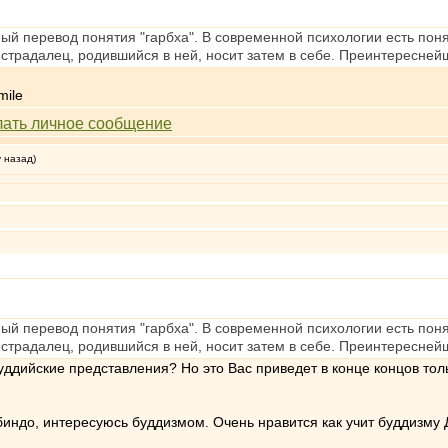
ный перевод понятия "гарбха". В современной психологии есть поня
 страдалец, родившийся в ней, носит затем в себе. Преинтересней
у назад)
ный перевод понятия "гарбха". В современной психологии есть поня
 страдалец, родившийся в ней, носит затем в себе. Преинтересней
уддийские представления? Но это Вас приведет в конце концов тол
индо, интересуюсь буддизмом. Очень нравится как учит буддизму 