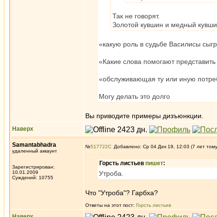
Так не говорят.
Золотой кувшин и медный кувшин
«какую роль в судьбе Василисы сыгр
«Какие слова помогают представить
«обслуживающая ту или иную потре
Могу делать это долго
Вы приводите примеры дизъюнкции.
Наверх
Samantabhadra
№
517722
Добавлено: Ср 04 Дек 19, 12:03 (7 лет том
удаленный аккаунт
Горсть листьев
пишет
:
Зарегистрирован:
10.01.2009
Утроба.
Суждений: 10755
Что "Утроба"? Гарбха?
Ответы на этот пост:
Горсть листьев
Наверх