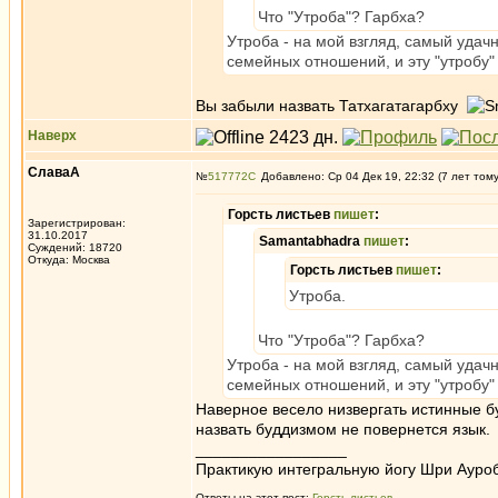
Что "Утроба"? Гарбха?
Утроба - на мой взгляд, самый удач
семейных отношений, и эту "утробу"
Вы забыли назвать Татхагатагарбху
Наверх
СлаваА
№
517772
Добавлено: Ср 04 Дек 19, 22:32 (7 лет том
Горсть листьев
пишет
:
Зарегистрирован:
31.10.2017
Samantabhadra
пишет
:
Суждений: 18720
Откуда: Москва
Горсть листьев
пишет
:
Утроба.
Что "Утроба"? Гарбха?
Утроба - на мой взгляд, самый удач
семейных отношений, и эту "утробу"
Наверное весело низвергать истинные б
назвать буддизмом не повернется язык.
_________________
Практикую интегральную йогу Шри Ауроб
Ответы на этот пост:
Горсть листьев