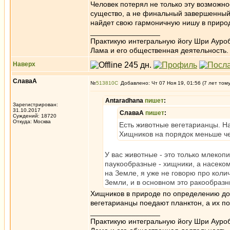
Человек потерял не только эту возможно
существо, а не финальный завершенный 
найдет свою гармоничную нишу в природ
_________________
Практикую интегральную йогу Шри Ауроб
Лама и его общественная деятельность.
Наверх
СлаваА
№
513810
Добавлено: Чт 07 Ноя 19, 01:56 (7 лет том
Antaradhana
пишет
:
Зарегистрирован:
31.10.2017
СлаваА
пишет
:
Суждений: 18720
Откуда: Москва
Есть животные вегетарианцы. Н
Хищников на порядок меньше че
У вас животные - это только млеко
паукообразные - хищники, а насеко
на Земле, я уже не говорю про коли
Земли, и в основном это ракообразн
Хищников в природе по определению до
вегетарианцы поедают планктон, а их 
_________________
Практикую интегральную йогу Шри Ауроб