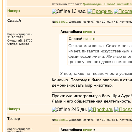
Ответы на этот пост:
Дхаммавадин
,
СлаваА
,
Antaradha
Наверх
СлаваА
№
513803
Добавлено: Чт 07 Ноя 19, 01:47 (7 лет том
Antaradhana
пишет
:
Зарегистрирован:
31.10.2017
СлаваА
пишет
:
Суждений: 18720
Откуда: Москва
Святая моя кошка. Сексом не за
имеет, питается искусственным
физической жизни. Жизнью вполн
грехов у нее нет даже возможно
У нее, также нет возможности услыш
Конечно. Поэтому и была эволюция от жи
демонизировать мир животных.
_________________
Практикую интегральную йогу Шри Ауроб
Лама и его общественная деятельность.
Наверх
Тренер
№
513804
Добавлено: Чт 07 Ноя 19, 01:48 (7 лет том
Зарегистрирован:
Antaradhana
пишет
: