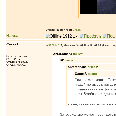
Ответы на этот пост:
СлаваА
Наверх
СлаваА
№
513814
Добавлено: Чт 07 Ноя 19, 02:09 (7 лет том
Antaradhana
пишет
:
Зарегистрирован:
31.10.2017
КИ
пишет
:
Суждений: 18720
Откуда: Москва
Antaradhana
пишет
:
СлаваА
пишет
:
Святая моя кошка. Секс
людей не имеет, питае
поддержания ее физиче
спит. Вообще ни для как
У нее, также нет возможнос
Зато, сколько может просидеть 