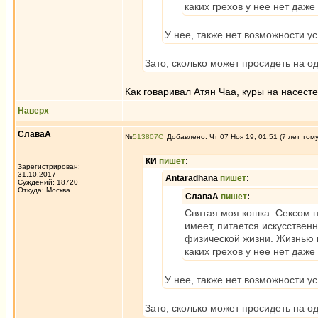
каких грехов у нее нет даже
У нее, также нет возможности у
Зато, сколько может просидеть на о
Как говаривал Атян Чаа, куры на насесте
Наверх
СлаваА
№
513807
Добавлено: Чт 07 Ноя 19, 01:51 (7 лет том
КИ
пишет
:
Зарегистрирован:
31.10.2017
Antaradhana
пишет
:
Суждений: 18720
Откуда: Москва
СлаваА
пишет
:
Святая моя кошка. Сексом н
имеет, питается искусстве
физической жизни. Жизнью в
каких грехов у нее нет даже
У нее, также нет возможности у
Зато, сколько может просидеть на о