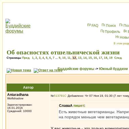
FAQ
Поиск
По
Профиль
Новы
В этом разд
Об опасностях отшельнической жизни
Страницы
Пред.
1
,
2
,
3
,
4
,
5
,
6
,
7
...
9
,
10
,
11
,
12
,
13
,
14
,
15
,
16
,
17
,
18
,
19
След.
Буддийские форумы
->
Южный буддизм
Автор
Antaradhana
№
513791
Добавлено: Чт 07 Ноя 19, 01:30 (7 лет том
Wolfshadow
Зарегистрирован:
СлаваА
пишет
:
16.01.2016
Суждений: 10000
Есть животные вегетарианцы. Напри
на порядок меньше чем вегетарианц
У вас животные - это только млекопит