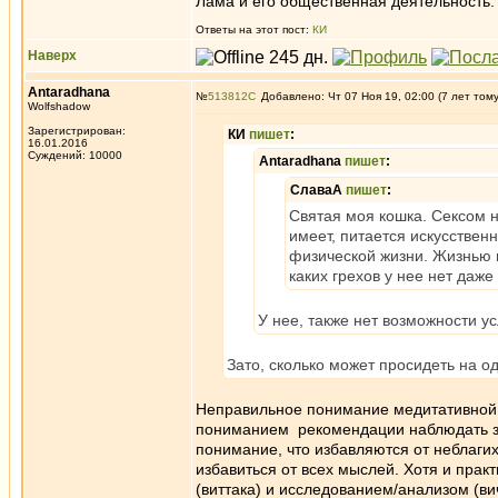
Лама и его общественная деятельность.
Ответы на этот пост:
КИ
Наверх
Antaradhana
№
513812
Добавлено: Чт 07 Ноя 19, 02:00 (7 лет том
Wolfshadow
Зарегистрирован:
КИ
пишет
:
16.01.2016
Суждений: 10000
Antaradhana
пишет
:
СлаваА
пишет
:
Святая моя кошка. Сексом н
имеет, питается искусстве
физической жизни. Жизнью в
каких грехов у нее нет даже
У нее, также нет возможности у
Зато, сколько может просидеть на о
Неправильное понимание медитативной 
пониманием рекомендации наблюдать за
понимание, что избавляются от неблаги
избавиться от всех мыслей. Хотя и пра
(виттака) и исследованием/анализом (в