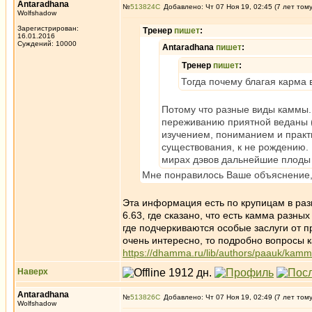
Antaradhana
№
513824
Добавлено: Чт 07 Ноя 19, 02:45 (7 лет том
Wolfshadow
Зарегистрирован:
Тренер
пишет
:
16.01.2016
Суждений: 10000
Antaradhana
пишет
:
Тренер
пишет
:
Тогда почему благая карма 
Потому что разные виды каммы.
переживанию приятной веданы (
изучением, пониманием и практ
существования, к не рождению. 
мирах дэвов дальнейшие плоды 
Мне понравилось Ваше объяснение, с
Эта информация есть по крупицам в разн
6.63, где сказано, что есть камма разны
где подчеркиваются особые заслуги от п
очень интересно, то подробно вопросы 
https://dhamma.ru/lib/authors/paauk/kam
Наверх
Antaradhana
№
513826
Добавлено: Чт 07 Ноя 19, 02:49 (7 лет том
Wolfshadow