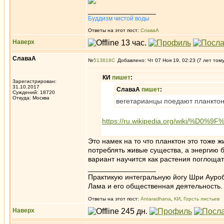
_________________
Буддизм чистой воды
Ответы на этот пост:
СлаваА
Наверх
СлаваА
№
513818
Добавлено: Чт 07 Ноя 19, 02:23 (7 лет том
КИ
пишет
:
Зарегистрирован:
31.10.2017
СлаваА
пишет
:
Суждений: 18720
Откуда: Москва
вегетарианцы поедают планкто
https://ru.wikipedia.org/wiki
Это намек на то что планктон это тоже 
потреблять живые существа, а энергию б
вариант научится как растения поглоща
_________________
Практикую интегральную йогу Шри Ауроб
Лама и его общественная деятельность.
Ответы на этот пост:
Antaradhana
,
КИ
,
Горсть листьев
Наверх