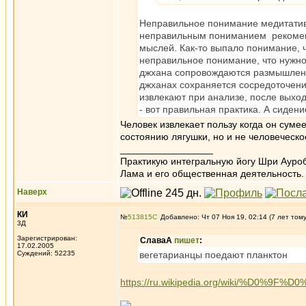
Неправильное понимание медитативн
неправильным пониманием рекомен
мыслей. Как-то выпало понимание, 
неправильное понимание, что нужно 
джхана сопровождаются размышление
джханах сохраняется сосредоточени
извлекают при анализе, после выход
- вот правильная практика. А сидени
Человек извлекает пользу когда он суме
состоянию лягушки, но и не человеческ
_________________
Практикую интегральную йогу Шри Ауроб
Лама и его общественная деятельность.
Наверх
КИ
№
513815
Добавлено: Чт 07 Ноя 19, 02:14 (7 лет том
3Д
Зарегистрирован:
СлаваА
пишет
:
17.02.2005
Суждений: 52235
вегетарианцы поедают планктон
https://ru.wikipedia.org/wiki/%D