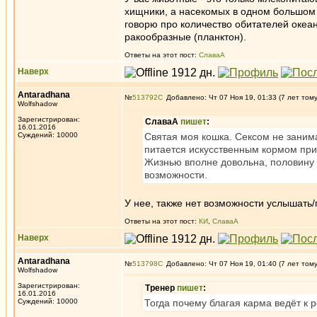
хищники, а насекомых в одном большом 
говорю про количество обитателей океа
ракообразные (планктон).
Ответы на этот пост:
СлаваА
Наверх
Antaradhana
№
513792
Добавлено: Чт 07 Ноя 19, 01:33 (7 лет том
Wolfshadow
Зарегистрирован:
СлаваА
пишет
:
16.01.2016
Суждений: 10000
Святая моя кошка. Сексом не занима
питается искусственным кормом пр
Жизнью вполне довольна, половину в
возможности.
У нее, также нет возможности услышать/
Ответы на этот пост:
КИ
,
СлаваА
Наверх
Antaradhana
№
513798
Добавлено: Чт 07 Ноя 19, 01:40 (7 лет том
Wolfshadow
Зарегистрирован:
Тренер
пишет
:
16.01.2016
Суждений: 10000
Тогда почему благая карма ведёт к 