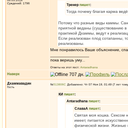
06.03.2018
Суждений: 1796
Тренер
пишет
:
Тогда почему благая карма ведё
Потому что разные виды каммы. Сан
приятной веданы (существованию в 
практикой Дхаммы, ведут к реализа
Если реализован плод сотапанны, т
реализованы.
Мне понравилось Ваше объяснение, спас
_________________
пока веришь уму...
Ответы на этот пост:
Antaradhana
Наверх
Дхаммавадин
№
513806
Добавлено: Чт 07 Ноя 19, 01:49 (7 лет том
Гость
КИ
пишет
:
Antaradhana
пишет
:
СлаваА
пишет
:
Святая моя кошка. Сексом н
имеет, питается искусстве
физической жизни. Жизнью в