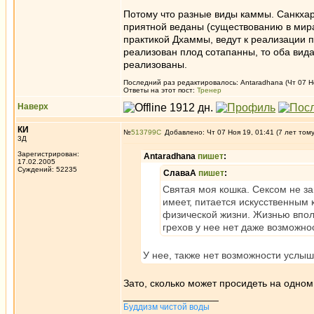
Потому что разные виды каммы. Санкха
приятной веданы (существованию в мира
практикой Дхаммы, ведут к реализации 
реализован плод сотапанны, то оба вид
реализованы.
Последний раз редактировалось: Antaradhana (Чт 07 Но
Ответы на этот пост:
Тренер
Наверх
КИ
№
513799
Добавлено: Чт 07 Ноя 19, 01:41 (7 лет том
3Д
Зарегистрирован:
Antaradhana
пишет
:
17.02.2005
Суждений: 52235
СлаваА
пишет
:
Святая моя кошка. Сексом не за
имеет, питается искусственным
физической жизни. Жизнью вполн
грехов у нее нет даже возможно
У нее, также нет возможности услыш
Зато, сколько может просидеть на одном
_________________
Буддизм чистой воды