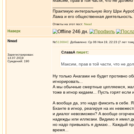
Максим, прав в той части, что не должно
_________________
Практикую интегральную йогу Шри Ауроб
Лама и его общественная деятельность.
Ответы на этот пост:
Nwad
Наверх
Nwad
№
513684
Добавлено: Ср 06 Ноя 19, 22:23 (7 лет том
СлаваА
пишет
:
Зарегистрирован:
13.07.2019
Суждений: 190
Максим, прав в той части, что не до
Ну только Анагами не будет противно о
игнорировать...
А мы обычные смертные цепляемся, жал
тоже в игнор кидаем... Пусть горят если 
А вообще да, это надо фиксить в себе. 
Бханте в игнор, реагируя на их невежес
и диалог невозможен? А вообще огорчен
надежды или иллюзии. Видимо я имел де
но надо привыкать я думаю... Каждый пра
время...