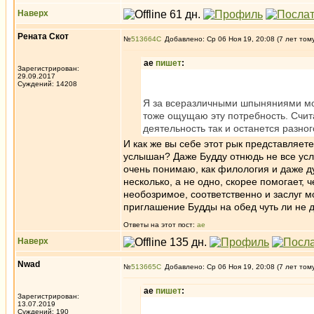
Наверх
Рената Скот
№
513664
Добавлено: Ср 06 Ноя 19, 20:08 (7 лет том
ae
пишет
:
Зарегистрирован:
29.09.2017
Суждений: 14208
Я за всеразличными шпыняниями мон
тоже ощущаю эту потребность. Счита
деятельность так и останется разног
И как же вы себе этот рык представляете
услышан? Даже Будду отнюдь не все услы
очень понимаю, как филология и даже ду
несколько, а не одно, скорее помогает,
необозримое, соответственно и заслуг м
приглашение Будды на обед чуть ли не д
Ответы на этот пост:
ae
Наверх
Nwad
№
513665
Добавлено: Ср 06 Ноя 19, 20:08 (7 лет том
ae
пишет
:
Зарегистрирован:
13.07.2019
Суждений: 190