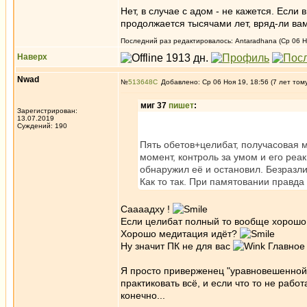
Нет, в случае с адом - не кажется. Если 
продолжается тысячами лет, вряд-ли ва
Последний раз редактировалось: Antaradhana (Ср 06 Но
Наверх
Nwad
№
513648
Добавлено: Ср 06 Ноя 19, 18:56 (7 лет том
миг 37
пишет
:
Зарегистрирован:
13.07.2019
Суждений: 190
Пять обетов+целибат, получасовая м
момент, контроль за умом и его ре
обнаружил её и остановил. Безразл
Как то так. При памятовании правда
Саааадху !
Если целибат полный то вообще хорош
Хорошо медитация идёт?
Ну значит ПК не для вас
Главное 
Я просто приверженец "уравновешенной" п
практиковать всё, и если что то не рабо
конечно...