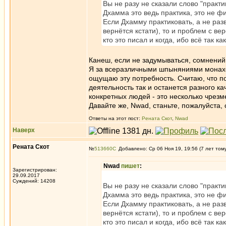
Вы не разу не сказали слово "практ
Дхамма это ведь практика, это не 
Если Дхамму практиковать, а не ра
вернётся кстати), то и проблем с ве
кто это писал и когда, ибо всё так как
Канеш, если не задумываться, сомнений 
Я за всеразличными шпыняниями монахов
ощущаю эту потребность. Считаю, что по
деятельность так и останется разного ка
конкретных людей - это несколько чрезме
Давайте же, Nwad, станьте, пожалуйста,
Ответы на этот пост:
Рената Скот
,
Nwad
Наверх
Рената Скот
№
513660
Добавлено: Ср 06 Ноя 19, 19:56 (7 лет том
Nwad
пишет
:
Зарегистрирован:
29.09.2017
Суждений: 14208
Вы не разу не сказали слово "практ
Дхамма это ведь практика, это не 
Если Дхамму практиковать, а не ра
вернётся кстати), то и проблем с ве
кто это писал и когда, ибо всё так как