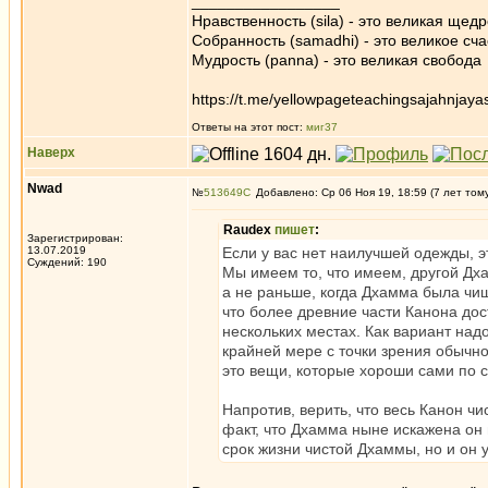
_________________
Нравственность (sila) - это великая щедр
Собранность (samadhi) - это великое сча
Мудрость (panna) - это великая свобода
https://t.me/yellowpageteachingsajahnjaya
Ответы на этот пост:
миг37
Наверх
Nwad
№
513649
Добавлено: Ср 06 Ноя 19, 18:59 (7 лет том
Raudex
пишет
:
Зарегистрирован:
13.07.2019
Если у вас нет наилучшей одежды, эт
Суждений: 190
Мы имеем то, что имеем, другой Дхам
а не раньше, когда Дхамма была чищ
что более древние части Канона дос
нескольких местах. Как вариант над
крайней мере с точки зрения обычной
это вещи, которые хороши сами по се
Напротив, верить, что весь Канон ч
факт, что Дхамма ныне искажена он 
срок жизни чистой Дхаммы, но и он у