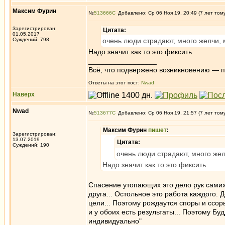
Максим Фурин
№
513666
Добавлено: Ср 06 Ноя 19, 20:49 (7 лет том
Зарегистрирован:
Цитата:
01.05.2017
Суждений: 798
очень люди страдают, много желчи, 
Надо значит как то это фиксить.
_________________
Всё, что подвержено возникновению — 
Ответы на этот пост:
Nwad
Наверх
Nwad
№
513677
Добавлено: Ср 06 Ноя 19, 21:57 (7 лет том
Максим Фурин
пишет
:
Зарегистрирован:
13.07.2019
Цитата:
Суждений: 190
очень люди страдают, много жел
Надо значит как то это фиксить.
Спасение утопающих это дело рук самих
друга... Остольное это работа каждого. Д
цели... Поэтому рождаутся споры и ссор
и у обоих есть результаты... Поэтому Б
индивидуально"