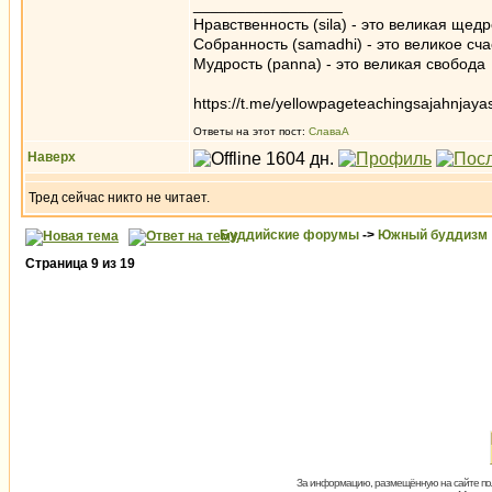
_________________
Нравственность (sila) - это великая щедр
Собранность (samadhi) - это великое сча
Мудрость (panna) - это великая свобода
https://t.me/yellowpageteachingsajahnjaya
Ответы на этот пост:
СлаваА
Наверх
Тред сейчас никто не читает.
Буддийские форумы
->
Южный буддизм
Страница
9
из
19
За информацию, размещённую на сайте пол