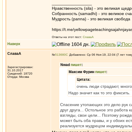
_________________
Нравственность (sila) - это великая щедр
Собранность (samadhi) - это великое сча
Мудрость (panna) - это великая свобода
https://t.me/yellowpageteachingsajahnjaya
Ответы на этот пост:
СлаваА
Наверх
СлаваА
№
513680
Добавлено: Ср 06 Ноя 19, 22:04 (7 лет том
Nwad
пишет
:
Зарегистрирован:
31.10.2017
Максим Фурин
пишет
:
Суждений: 18720
Откуда: Москва
Цитата:
очень люди страдают, много
Надо значит как то это фиксить.
Спасение утопающих это дело рук с
друг друга... Остольное это работа к
взгляды, свои цели... Поэтому рожд
может быть оба правы, и у обоих ес
реализуется мудрецом индивидуаль