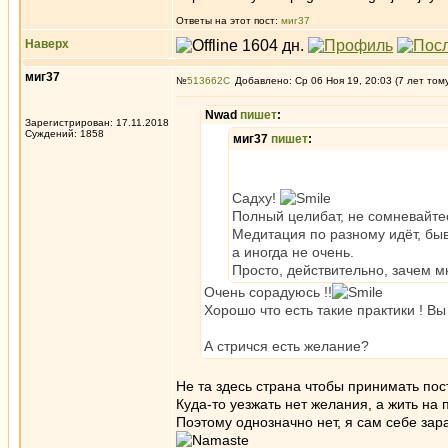
Ответы на этот пост:
миг37
Наверх
миг37
№
513662
Добавлено: Ср 06 Ноя 19, 20:03 (7 лет том
Nwad
пишет
:
Зарегистрирован: 17.11.2018
Суждений: 1858
миг37
пишет
:
Садху!
Полный целибат, не сомневайтесь
Медитация по разному идёт, быв
а иногда не очень.
Просто, действительно, зачем м
Очень сорадуюсь !!
Хорошо что есть такие практики ! 
А стричся есть желание?
Не та здесь страна чтобы принимать пост
Куда-то уезжать нет желания, а жить на 
Поэтому однозначно нет, я сам себе за