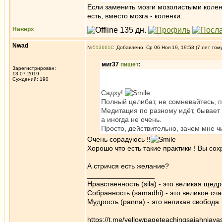
Если заменить мозги мозолистыми коленка
есть, вместо мозга - коленки.
Наверх
Nwad
№
513661
Добавлено: Ср 06 Ноя 19, 19:58 (7 лет том
миг37
пишет
:
Зарегистрирован:
13.07.2019
Суждений: 190
Садху!
Полный целибат, не сомневайтесь, по
Медитация по разному идёт, бывает 
а иногда не очень.
Просто, действительно, зачем мне ч
Очень сорадуюсь !!
Хорошо что есть такие практики ! Вы с
А стричся есть желание?
_________________
Нравственность (sila) - это великая щедр
Собранность (samadhi) - это великое сча
Мудрость (panna) - это великая свобода
https://t.me/yellowpageteachingsajahnjaya