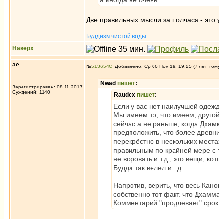
а иногда не очень.
Две правильных мысли за полчаса - это 
_________________
Буддизм чистой воды
Наверх
ae
№
513654
Добавлено: Ср 06 Ноя 19, 19:25 (7 лет том
Nwad
пишет
:
Зарегистрирован: 08.11.2017
Суждений: 1140
Raudex
пишет
:
Если у вас нет наилучшей одежды
Мы имеем то, что имеем, другой 
сейчас а не раньше, когда Дхам
предположить, что более древни
перекрёстно в нескольких места
правильным по крайней мере с т
не воровать и т.д., это вещи, к
Будда так велел и т.д.
Напротив, верить, что весь Кан
собственно тот факт, что Дхамма
Комментарий "продлевает" срок 