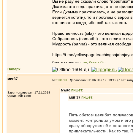
Вы не разу не сказали слово "практика"
Дхамма это ведь практика, это не фило
Если Дхамму практиковать, а не развод
вернётся кстати), то и проблем с верой 
это писал и когда, ибо всё так как есть...
_________________
Нравственность (sila) - это великая щедр
Собранность (samadhi) - это великое сча
Мудрость (panna) - это великая свобода
https://t.me/yellowpageteachingsajahnjaya
Ответы на этот пост:
ae
,
Рената Скот
Наверх
миг37
№
513650
Добавлено: Ср 06 Ноя 19, 19:12 (7 лет том
Nwad
пишет
:
Зарегистрирован: 17.11.2018
Суждений: 1858
миг 37
пишет
:
Пять обетов+целибат, получасов
момент, контроль за умом и ег
сразу обнаружил её и останови
привлекательности. Как то так.