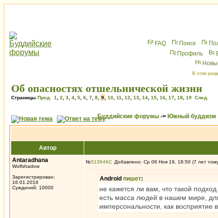
FAQ
Поиск
По
Профиль
Новы
В этом разд
Об опасностях отшельнической жизни
Страницы
Пред.
1
,
2
,
3
,
4
,
5
,
6
,
7
,
8
,
9
,
10
,
11
,
12
,
13
,
14
,
15
,
16
,
17
,
18
,
19
След.
Буддийские форумы
->
Южный буддизм
Автор
Antaradhana
№
513646
Добавлено: Ср 06 Ноя 19, 18:50 (7 лет том
Wolfshadow
Зарегистрирован:
Android
пишет
:
16.01.2016
Суждений: 10000
не кажется ли вам, что такой подход
есть масса людей в нашем мире, для
имперсональности, как восприятие в