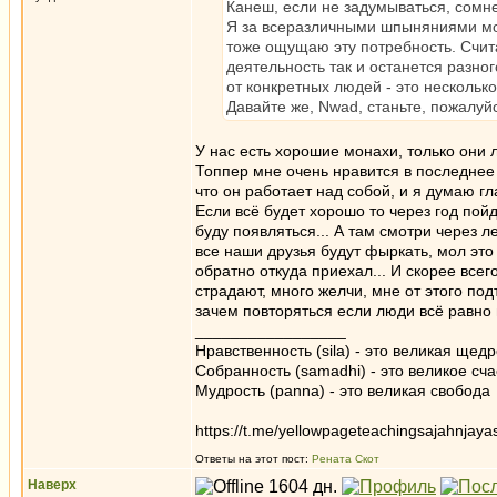
Канеш, если не задумываться, сомне
Я за всеразличными шпыняниями мон
тоже ощущаю эту потребность. Счита
деятельность так и останется разног
от конкретных людей - это несколько
Давайте же, Nwad, станьте, пожалуй
У нас есть хорошие монахи, только они л
Топпер мне очень нравится в последнее в
что он работает над собой, и я думаю гл
Если всё будет хорошо то через год пой
буду появляться... А там смотри через 
все наши друзья будут фыркать, мол это
обратно откуда приехал... И скорее всег
страдают, много желчи, мне от этого под
зачем повторяться если люди всё равно 
_________________
Нравственность (sila) - это великая щедр
Собранность (samadhi) - это великое сча
Мудрость (panna) - это великая свобода
https://t.me/yellowpageteachingsajahnjaya
Ответы на этот пост:
Рената Скот
Наверх