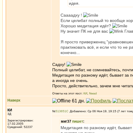
идея.
Саааадху !
Если целибат полный то вообще х
Хорошо медитация идёт?
Ну значит ПК не для вас
Глав
Я просто приверженец "уравновешенно
практиковать всё, и если что то не 
конечно...
Садху!
Полный целибат, не сомневайтесь, почти 
Медитация по разному идёт, бывает за п
а иногда не очень.
Просто, действительно, зачем мне читат
Ответы на этот пост:
КИ
,
Nwad
Наверх
КИ
№
513651
Добавлено: Ср 06 Ноя 19, 19:15 (7 лет том
3Д
Зарегистрирован:
миг37
пишет
:
17.02.2005
Суждений: 52237
Медитация по разному идёт, бывает 