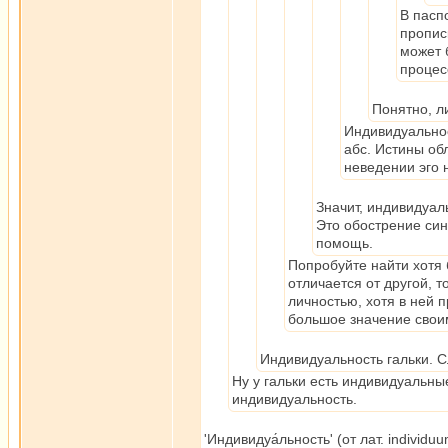
В пасп
пропис
может 
процесс
Понятно, л
Индивидуальнос
абс. Истины об
неведении эго 
Значит, индивидуал
Это обострение си
помощь.
Попробуйте найти хотя 
отличается от другой, т
личностью, хотя в ней 
большое значение свои
Индивидуальность гальки. Сл
Ну у гальки есть индивидуальны
индивидуальность.
'Индивидуа́льность' (от лат. indivi