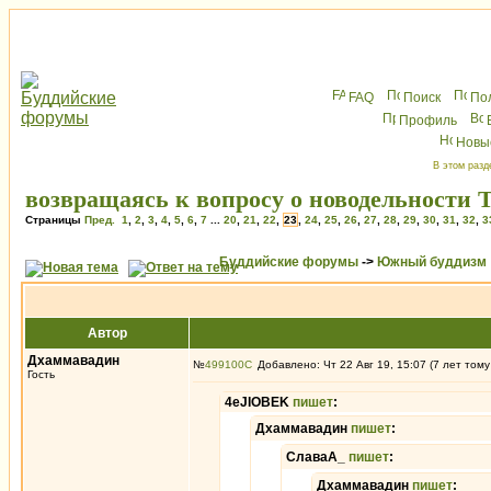
FAQ
Поиск
По
Профиль
Новы
В этом разд
возвращаясь к вопросу о новодельности 
Страницы
Пред.
1
,
2
,
3
,
4
,
5
,
6
,
7
...
20
,
21
,
22
,
23
,
24
,
25
,
26
,
27
,
28
,
29
,
30
,
31
,
32
,
3
Буддийские форумы
->
Южный буддизм
Автор
Дхаммавадин
№
499100
Добавлено: Чт 22 Авг 19, 15:07 (7 лет тому
Гость
4eJIOBEK
пишет
:
Дхаммавадин
пишет
:
СлаваА_
пишет
:
Дхаммавадин
пишет
: