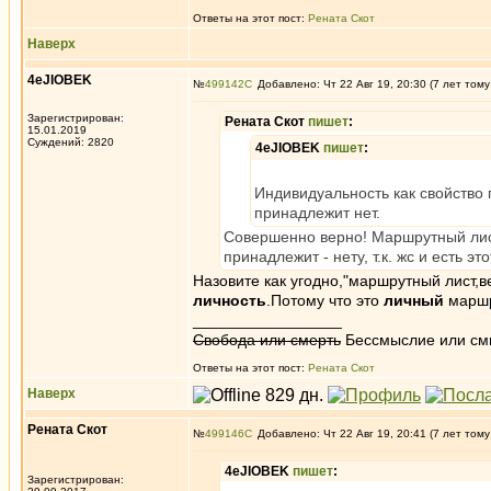
Ответы на этот пост:
Рената Скот
Наверх
4eJIOBEK
№
499142
Добавлено: Чт 22 Авг 19, 20:30 (7 лет тому
Зарегистрирован:
Рената Скот
пишет
:
15.01.2019
Суждений: 2820
4eJIOBEK
пишет
:
Индивидуальность как свойство 
принадлежит нет.
Совершенно верно! Маршрутный лист 
принадлежит - нету, т.к. жс и есть 
Назовите как угодно,"маршрутный лист,в
личность
.Потому что это
личный
маршр
_________________
Свобода или смерть
Бессмыслие или см
Ответы на этот пост:
Рената Скот
Наверх
Рената Скот
№
499146
Добавлено: Чт 22 Авг 19, 20:41 (7 лет тому
4eJIOBEK
пишет
:
Зарегистрирован: