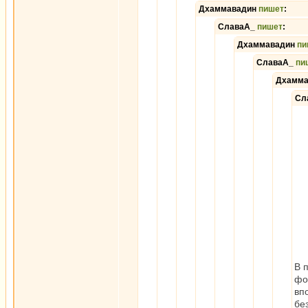
Дхаммавадин
пишет
:
СлаваА_
пишет
:
Дхаммавадин
пи
СлаваА_
пи
Дхамм
Сл
В 
фо
вп
бе