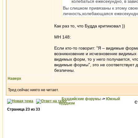
колебаться ежесекундно, в зави
Вы слишком привязаны к этому свое
личность,колебающаяся ежесекундно
Как раз то, что Будда критиковал ))
МН 148:
Если кто-то говорит: "Я – видимые форм
возникновение и исчезновение видимых 
видимых форм, то у него получается, что:
видимые формы", это не соответствует 
безличны.
Наверх
Тред сейчас никто не читает.
Буддийские форумы
->
Южный
С
буддизм
Страница
23
из
33