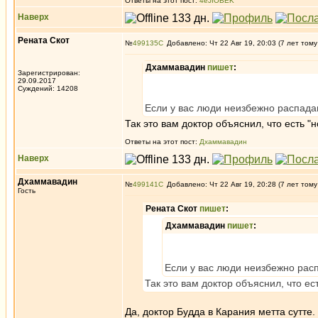
Ответы на этот пост:
4eJIOBEK
Наверх
Рената Скот
№
499135
Добавлено: Чт 22 Авг 19, 20:03 (7 лет тому
Дхаммавадин
пишет
:
Зарегистрирован:
29.09.2017
Суждений: 14208
Если у вас люди неизбежно распадаю
Так это вам доктор объяснил, что есть 
Ответы на этот пост:
Дхаммавадин
Наверх
Дхаммавадин
№
499141
Добавлено: Чт 22 Авг 19, 20:28 (7 лет тому
Гость
Рената Скот
пишет
:
Дхаммавадин
пишет
:
Если у вас люди неизбежно расп
Так это вам доктор объяснил, что е
Да, доктор Будда в Карания метта сутте