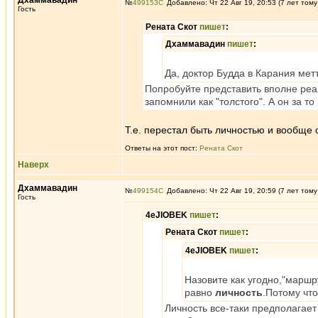
Дхаммавадин
№
499153
Добавлено: Чт 22 Авг 19, 20:53 (7 лет тому
Гость
Рената Скот
пишет
:
Дхаммавадин
пишет
:
Да, доктор Будда в Карания мет
Попробуйте представить вполне реа
запомнили как "толстого". А он за то
Т.е. перестал быть личностью и вообще
Ответы на этот пост:
Рената Скот
Наверх
Дхаммавадин
№
499154
Добавлено: Чт 22 Авг 19, 20:59 (7 лет тому
Гость
4eJIOBEK
пишет
:
Рената Скот
пишет
:
4eJIOBEK
пишет
:
Назовите как угодно,"маршр
равно
личность
.Потому чт
Личность все-таки предполагает