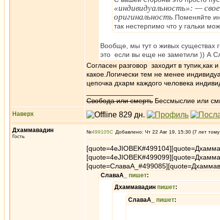
«индивидуальность»: — св
оригинальность
.Поменяйте ин
так нестерпимо что у гальки мо
Вообще, мы тут о живых существах г
это если вы еще не заметили )) А С
Согласен разговор заходит в тупик,как и
какое.Логически тем не менее индивидуа
цепочка дхарм каждого человека индиви
_________________
Свобода или смерть
Бессмыслие или см
Наверх
Дхаммавадин
№
499105
Добавлено: Чт 22 Авг 19, 15:30 (7 лет тому
Гость
[quote=4eJIOBEK#499104][quote=Дхамм
[quote=4eJIOBEK#499099][quote=Дхамм
[quote=СлаваА_#499085][quote=Дхамма
СлаваА_
пишет
:
Дхаммавадин
пишет
:
СлаваА_
пишет
: