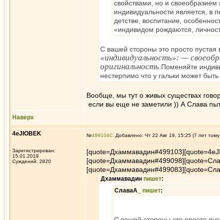
свойствами, но и своеобразие
индивидуальности является, в п
детстве, воспитание, особеннос
«индивидом рождаются, личность
С вашей стороны это просто пустая
«индивидуальность»: — своеоб
оригинальность
.Поменяйте индиви
нестерпимо что у гальки может быть
Вообще, мы тут о живых существах говор
если вы еще не заметили )) А Слава пыт
Наверх
4eJIOBEK
№
499104
Добавлено: Чт 22 Авг 19, 15:25 (7 лет тому
Зарегистрирован:
[quote=Дхаммавадин#499103][quote=4e
15.01.2019
[quote=Дхаммавадин#499098][quote=Сл
Суждений: 2820
[quote=Дхаммавадин#499083][quote=Сл
Дхаммавадин
пишет
:
СлаваА_
пишет
:
С вашей стороны это просто пус