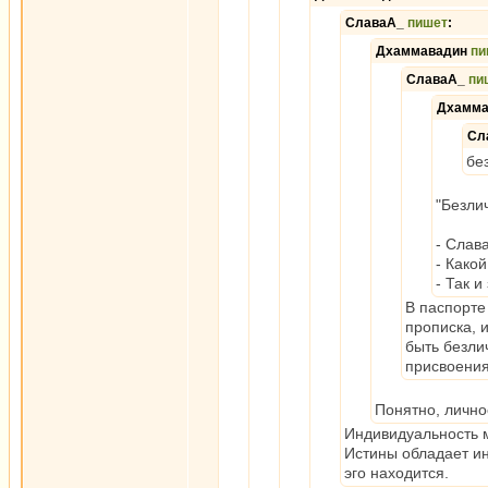
СлаваА_
пишет
:
Дхаммавадин
пи
СлаваА_
пи
Дхамм
Сл
бе
"Безли
- Слав
- Како
- Так 
В паспорте
прописка, 
быть безли
присвоения,
Понятно, лично
Индивидуальность м
Истины обладает ин
эго находится.