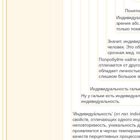
Понятн
Индивидуал
зрения абс
только пок
Значит, индиви
человек. Это о
срочная мед. 
Попробуйте найти х
отличается от друго
обладает личностью
слишком большое зн
Индивидуальность гальки
Ну у гальки есть индивидуа
индивидуальность.
'Индивидуа́льность' (от лат. i
свойств, отличающих одного инд
неповторимость, уникальность д
проявляется в чертах темпераме
качеств перцептивных процессо