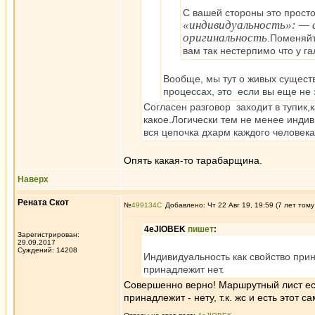
С вашей стороны это просто
«индивидуальность»: —
оригинальность
.Поменяйт
вам так нестерпимо что у г
Вообще, мы тут о живых существ
процессах, это если вы еще не 
Согласен разговор заходит в тупик,к
какое.Логически тем не менее индив
вся цепочка дхарм каждого человек
Опять какая-то тарабарщина.
Наверх
Рената Скот
№
499134
Добавлено: Чт 22 Авг 19, 19:59 (7 лет тому
4eJIOBEK
пишет
:
Зарегистрирован:
29.09.2017
Суждений: 14208
Индивидуальность как свойство прин
принадлежит нет.
Совершенно верно! Маршрутный лист есть
принадлежит - нету, т.к. жс и есть этот