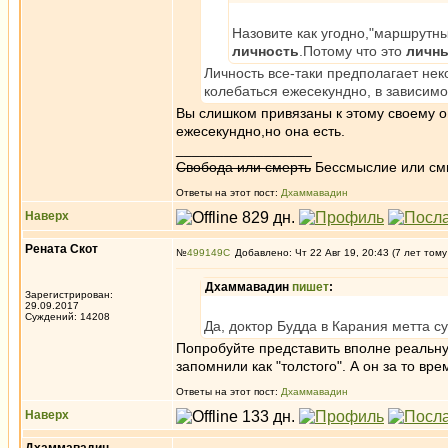
Назовите как угодно,"маршрутны
личность
.Потому что это
личн
Личность все-таки предполагает нек
колебаться ежесекундно, в зависим
Вы слишком привязаны к этому своему 
ежесекундно,но она есть.
_________________
Свобода или смерть
Бессмыслие или см
Ответы на этот пост:
Дхаммавадин
Наверх
Рената Скот
№
499149
Добавлено: Чт 22 Авг 19, 20:43 (7 лет тому
Дхаммавадин
пишет
:
Зарегистрирован:
29.09.2017
Суждений: 14208
Да, доктор Будда в Карания метта с
Попробуйте представить вполне реальну
запомнили как "толстого". А он за то вре
Ответы на этот пост:
Дхаммавадин
Наверх