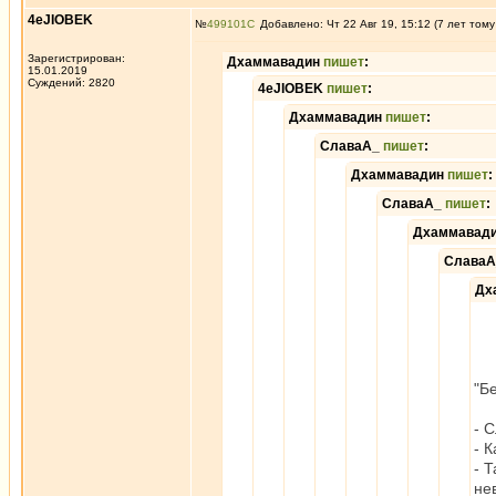
4eJIOBEK
№
499101
Добавлено: Чт 22 Авг 19, 15:12 (7 лет тому
Зарегистрирован:
Дхаммавадин
пишет
:
15.01.2019
Суждений: 2820
4eJIOBEK
пишет
:
Дхаммавадин
пишет
:
СлаваА_
пишет
:
Дхаммавадин
пишет
:
СлаваА_
пишет
:
Дхаммавад
Слава
Дх
"Б
- 
- 
- 
не