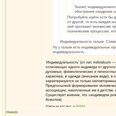
Значит, индивидуальнос
обострение синдрома н
Попробуйте найти хотя бы д
от другой, то есть каждая и
ней протекает множество п
психическим процессам, хот
Индивидуальность гальки. Слава,
Ну у гальки есть индивидуальные пр
индивидуальность.
'Индивидуа́льность' (от лат. individuum
отличающих одного индивида от другого;
духовных, физиологических и личностны
характера, в одежде (внешнем виде), в
характеризуется не только неповторимы
Предпосылкой формирования человеческо
ассоциации, накопленные им в детстве,
Существует мнение, что «индивидом рожд
Асмолов).
Ответы на этот пост:
4eJIOBEK
Наверх