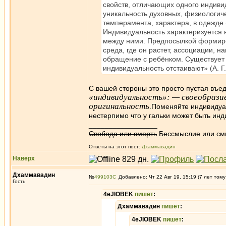
свойств, отличающих одного индивид
уникальность духовных, физиологиче
темперамента, характера, в одежде 
Индивидуальность характеризуется 
между ними. Предпосылкой формиро
среда, где он растет, ассоциации, 
обращение с ребёнком. Существует 
индивидуальность отстаивают» (А. Г
С вашей стороны это просто пустая въе
«индивидуальность»: — своеобраз
оригинальность
.Поменяйте индивидуал
нестерпимо что у гальки может быть инд
_________________
Свобода или смерть
Бессмыслие или см
Ответы на этот пост:
Дхаммавадин
Наверх
Дхаммавадин
№
499103
Добавлено: Чт 22 Авг 19, 15:19 (7 лет тому
Гость
4eJIOBEK
пишет
:
Дхаммавадин
пишет
:
4eJIOBEK
пишет
: