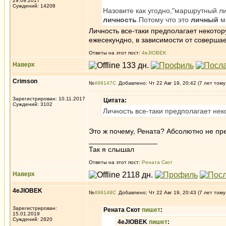
29.09.2017
Суждений: 14208
Назовите как угодно,"маршрутный ли
личность
.Потому что это
личный
ма
Личность все-таки предполагает некотор
ежесекундно, в зависимости от соверша
Ответы на этот пост:
4eJIOBEK
Наверх
Crimson
№
499147
Добавлено: Чт 22 Авг 19, 20:42 (7 лет тому
Зарегистрирован: 10.11.2017
Цитата:
Суждений: 3102
Личность все-таки предполагает нек
Это ж почему, Рената? Абсолютно не пр
_________________
Так я слышал
Ответы на этот пост:
Рената Скот
Наверх
4eJIOBEK
№
499148
Добавлено: Чт 22 Авг 19, 20:43 (7 лет тому
Зарегистрирован:
Рената Скот
пишет
:
15.01.2019
Суждений: 2820
4eJIOBEK
пишет
: