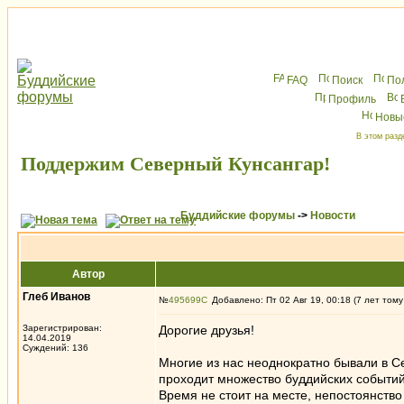
FAQ
Поиск
По
Профиль
Новы
В этом разд
Поддержим Северный Кунсангар!
Буддийские форумы
->
Новости
Автор
Глеб Иванов
№
495699
Добавлено: Пт 02 Авг 19, 00:18 (7 лет тому
Зарегистрирован:
Дорогие друзья!
14.04.2019
Суждений: 136
Многие из нас неоднократно бывали в С
проходит множество буддийских событий
Время не стоит на месте, непостоянств