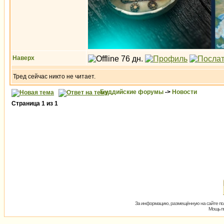
Наверх
Тред сейчас никто не читает.
Буддийские форумы
->
Новости
Страница
1
из
1
За информацию, размещённую на сайте пол
Мощь пх