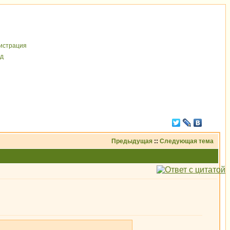
иcтрaция
д
Предыдущая
::
Следующая тема