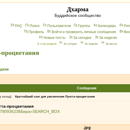
Дхарма
Буддийское сообщество
FAQ
Поиск
Пользователи
Группы
Календарь
Peг
Профиль
Войти и проверить личные сообщения
Вхo
Новые посты
За сегодня
За неделю
В этом разделе:
За сегодня
За неделю
За месяц
-процветания
ддизм
Сообщение
у назад)
Кратчайший санг для увеличения Лунгта-процветания
гта-процветания
?id=1790936238&epa=SEARCH_BOX
.jpg