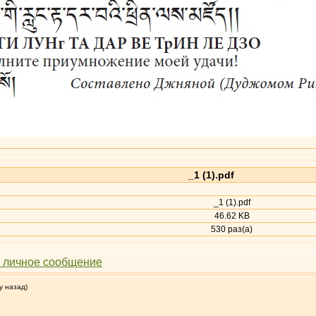
_1 (1).pdf
_1 (1).pdf
46.62 KB
530 раз(а)
у назад)