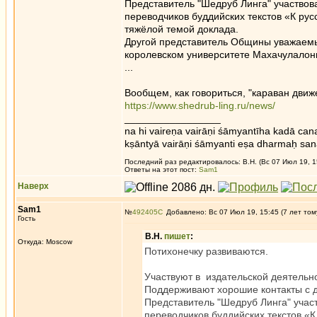
Представитель "Шедруб Линга" участвов
переводчиков буддийских текстов «К рус
тяжёлой темой доклада.
Другой представитель Общины уважаемы
королевском университете Махачулалонг
...
Вообщем, как говориться, "караван движет
https://www.shedrub-ling.ru/news/
_________________
na hi vaireṇa vairāṇi śāmyantīha kadā cana
kṣāntyā vairāṇi śāmyanti eṣa dharmaḥ san
Последний раз редактировалось: В.Н. (Вс 07 Июл 19, 1
Ответы на этот пост:
Sam1
Наверх
Sam1
№
492405
Добавлено: Вс 07 Июл 19, 15:45 (7 лет том
Гость
В.Н.
пишет
:
Откуда: Moscow
Потихонечку развиваются.
Участвуют в издательской деятельн
Поддерживают хорошие контакты с 
Представитель "Шедруб Линга" учас
переводчиков буддийских текстов «