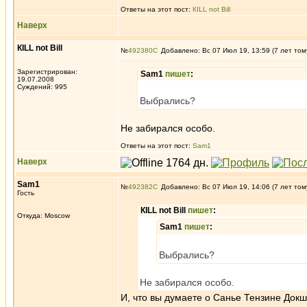
Ответы на этот пост:
КILL not Вill
Наверх
КILL not Вill
№
492380
Добавлено: Вс 07 Июл 19, 13:59 (7 лет том
Зарегистрирован:
Sam1
пишет
:
19.07.2008
Суждений: 995
Выбрались?
Не забирался особо.
Ответы на этот пост:
Sam1
Наверх
Sam1
№
492382
Добавлено: Вс 07 Июл 19, 14:06 (7 лет том
Гость
КILL not Вill
пишет
:
Откуда: Moscow
Sam1
пишет
:
Выбрались?
Не забирался особо.
И, что вы думаете о Санье Тензине Докш