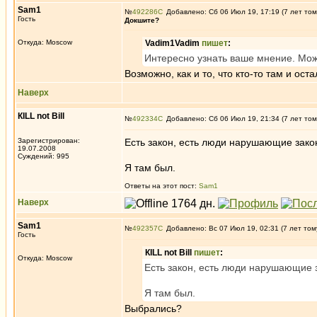
Sam1
№
492286
Добавлено: Сб 06 Июл 19, 17:19 (7 лет том
Гость
Докшите?
Откуда: Moscow
Vadim1Vadim
пишет
:
Интересно узнать ваше мнение. Може
Возможно, как и то, что кто-то там и оста
Наверх
КILL not Вill
№
492334
Добавлено: Сб 06 Июл 19, 21:34 (7 лет том
Зарегистрирован:
Есть закон, есть люди нарушающие закон
19.07.2008
Суждений: 995
Я там был.
Ответы на этот пост:
Sam1
Наверх
Sam1
№
492357
Добавлено: Вс 07 Июл 19, 02:31 (7 лет том
Гость
КILL not Вill
пишет
:
Откуда: Moscow
Есть закон, есть люди нарушающие з
Я там был.
Выбрались?