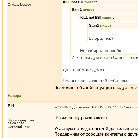
КILL not Вill
пишет
:
Откуда: Moscow
Sam1
пишет
:
КILL not Вill
пишет
:
Sam1
пишет
:
Выбрались?
Не забирался особо.
И, что вы думаете о Санье Тенз
Да я о нём не думаю .
Человек называющий себя лама .
Возможно, об этой ситуации следует мы
Наверх
В.Н.
№
492402
Добавлено: Вс 07 Июл 19, 15:37 (7 лет том
Потихонечку развиваются.
Зарегистрирован:
04.06.2019
Суждений: 518
Участвуют в издательской деятельность
Поддерживают хорошие контакты с друг