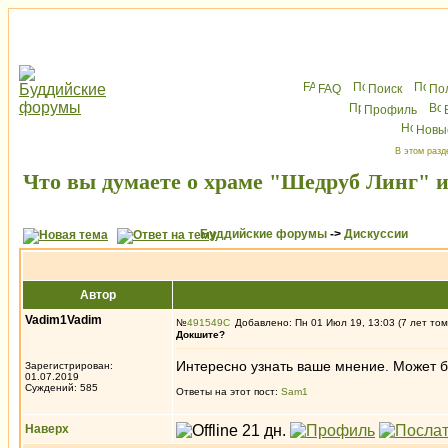
FAQ
Поиск
По
Профиль
Новы
В этом разд
Что вы думаете о храме "Шедруб Линг" 
Буддийские форумы
->
Дискуссии
Автор
Vadim1Vadim
№
491549
Добавлено: Пн 01 Июл 19, 13:03 (7 лет том
Докшите?
Интересно узнать ваше мнение. Может бы
Зарегистрирован:
01.07.2019
Суждений: 585
Ответы на этот пост:
Sam1
Наверх