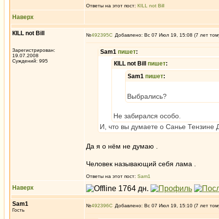
Ответы на этот пост:
КILL not Вill
Наверх
КILL not Вill
№
492395
Добавлено: Вс 07 Июл 19, 15:08 (7 лет том
Зарегистрирован:
Sam1
пишет
:
19.07.2008
Суждений: 995
КILL not Вill
пишет
:
Sam1
пишет
:
Выбрались?
Не забирался особо.
И, что вы думаете о Санье Тензине 
Да я о нём не думаю .
Человек называющий себя лама .
Ответы на этот пост:
Sam1
Наверх
Sam1
№
492396
Добавлено: Вс 07 Июл 19, 15:10 (7 лет том
Гость