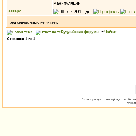
манипуляций.
Наверх
Тред сейчас никто не читает.
Буддийские форумы
->
Чайная
Страница
1
из
1
За информацию, размещённую на сайте пол
Мощь пх