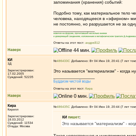
запоминания (хранения) событий:
Подобно тому, как материальное тело че
человека, находящееся в «эфирном» мир
не постоянно, но разрушается не за одн
_________________
новичок на форуме, прочитавший несколько книжек
и доверяющий сведениям, изложенным в метафизическом трактате Д.Андреева 
Ответы на этот пост:
андрей12
Наверх
КИ
№
486433
Добавлено: Вт 04 Июн 19, 20:41 (7 лет том
3Д
Зарегистрирован:
Это называется "материализм" - когда 
17.02.2005
_________________
Суждений: 52235
Буддизм чистой воды
Ответы на этот пост:
Кира
Наверх
Кира
№
486435
Добавлено: Вт 04 Июн 19, 20:44 (7 лет том
Кирилл
Зарегистрирован:
КИ
пишет
:
18.03.2012
Суждений: 11534
Это называется "материализм" - ког
Откуда: Москва
Такая непостоянная и уничтожимая мате