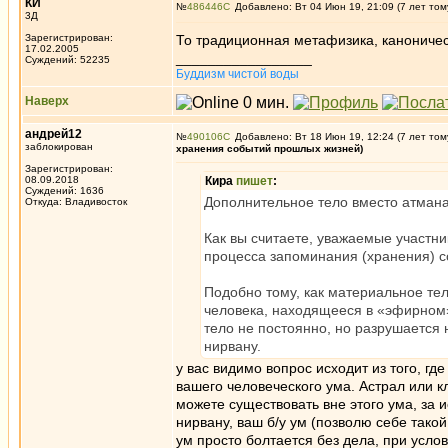
КИ
№
486446
Добавлено: Вт 04 Июн 19, 21:09 (7 лет том
3Д
Зарегистрирован:
То традиционная метафизика, каноничес
17.02.2005
_________________
Суждений: 52235
Буддизм чистой воды
Наверх
андрей12
№
490106
Добавлено: Вт 18 Июн 19, 12:24 (7 лет том
заблокирован
хранения событий прошлых жизней)
Зарегистрирован:
08.09.2018
Кира
пишет
:
Суждений: 1636
Дополнительное тело вместо атман
Откуда: Владивосток
Как вы считаете, уважаемые участни
процесса запоминания (хранения) с
Подобно тому, как материальное тел
человека, находящееся в «эфирном»
тело не постоянно, но разрушается 
нирвану.
у вас видимо вопрос исходит из того, гд
вашего человеческого ума. Астрал или кл
можете существовать вне этого ума, за 
нирвану, ваш б/у ум (позволю себе такой
ум просто болтается без дела, при усло