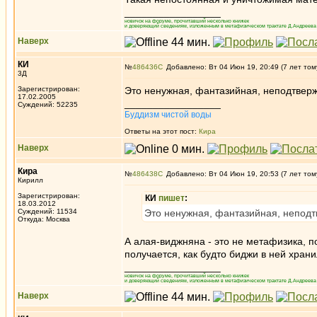
_________________
новичок на форуме, прочитавший несколько книжек
и доверяющий сведениям, изложенным в метафизическом трактате Д.Андреева 
Наверх
КИ
№
486436
Добавлено: Вт 04 Июн 19, 20:49 (7 лет том
3Д
Зарегистрирован:
Это ненужная, фантазийная, неподтвер
17.02.2005
_________________
Суждений: 52235
Буддизм чистой воды
Ответы на этот пост:
Кира
Наверх
Кира
№
486438
Добавлено: Вт 04 Июн 19, 20:53 (7 лет том
Кирилл
Зарегистрирован:
КИ
пишет
:
18.03.2012
Суждений: 11534
Это ненужная, фантазийная, непод
Откуда: Москва
А алая-виджняна - это не метафизика, п
получается, как будто биджи в ней храни
_________________
новичок на форуме, прочитавший несколько книжек
и доверяющий сведениям, изложенным в метафизическом трактате Д.Андреева 
Наверх