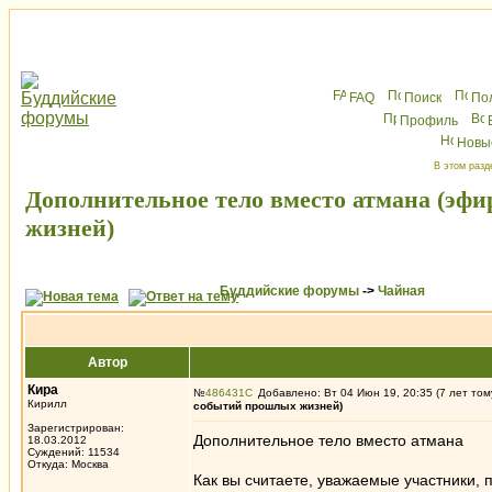
FAQ
Поиск
По
Профиль
Новы
В этом разд
Дополнительное тело вместо атмана (эф
жизней)
Буддийские форумы
->
Чайная
Автор
Кира
№
486431
Добавлено: Вт 04 Июн 19, 20:35 (7 лет том
Кирилл
событий прошлых жизней)
Зарегистрирован:
Дополнительное тело вместо атмана
18.03.2012
Суждений: 11534
Откуда: Москва
Как вы считаете, уважаемые участники,