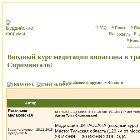
FAQ
Поиск
По
Профиль
Новы
В этом разд
Вводный курс медитации випассана в тр
Сиримангало!
Буддийские форумы
->
Новости
Автор
Екатерина
№
478255
Добавлено: Пн 15 Апр 19, 18:31 (7 лет том
Малаховская
Аджан Тонга Сиримангало!
Медитация ВИПАССАНА (вводный курс)
Зарегистрирован: 28.11.2018
Место: Тульская область (120 км от Мос
Суждений: 6
26 ИЮНЯ — 30 ИЮНЯ 2019 ГОДА