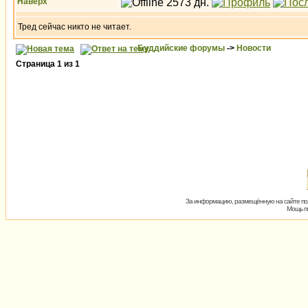
Наверх
Тред сейчас никто не читает.
Буддийские форумы
->
Новости
Страница
1
из
1
За информацию, размещённую на сайте пол
Мощь пх