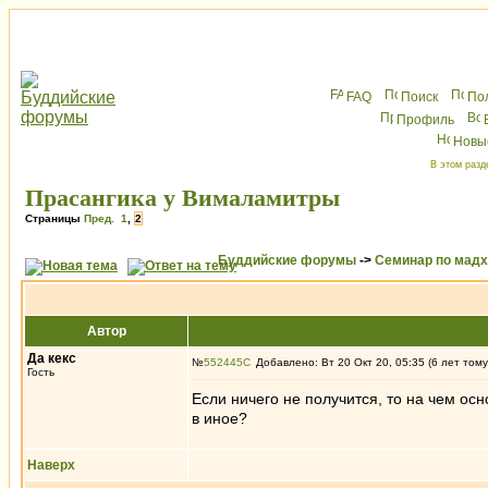
FAQ
Поиск
По
Профиль
Новы
В этом разд
Прасангика у Вималамитры
Страницы
Пред.
1
,
2
Буддийские форумы
->
Семинар по мад
Автор
Да кекс
№
552445
Добавлено: Вт 20 Окт 20, 05:35 (6 лет тому
Гость
Если ничего не получится, то на чем осн
в иное?
Наверх