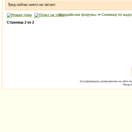
Тред сейчас никто не читает.
Буддийские форумы
->
Семинар по мад
Страница
2
из
2
За информацию, размещённую на сайте пол
Мощь пх