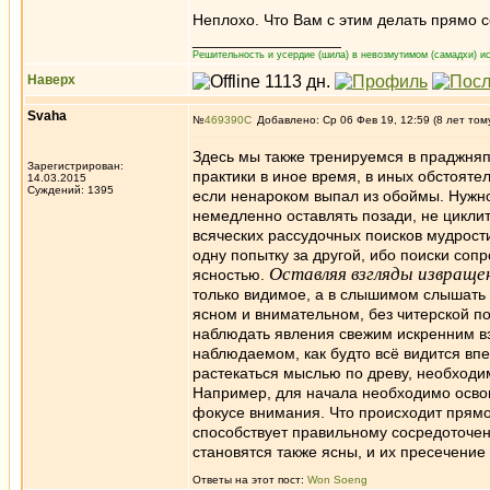
Неплохо. Что Вам с этим делать прямо 
_________________
Решительность и усердие (шила) в невозмутимом (самадхи) ис
Наверх
Svaha
№
469390
Добавлено: Ср 06 Фев 19, 12:59 (8 лет том
Здесь мы также тренируемся в праджняп
Зарегистрирован:
практики в иное время, в иных обстояте
14.03.2015
Суждений: 1395
если ненароком выпал из обоймы. Нужно
немедленно оставлять позади, не циклит
всяческих рассудочных поисков мудрост
одну попытку за другой, ибо поиски с
Оставляя взгляды извраще
ясностью.
только видимое, а в слышимом слышать 
ясном и внимательном, без читерской 
наблюдать явления свежим искренним 
наблюдаемом, как будто всё видится впе
растекаться мыслью по древу, необходи
Например, для начала необходимо освоит
фокусе внимания. Что происходит прямо 
способствует правильному сосредоточе
становятся также ясны, и их пресечение
Ответы на этот пост:
Won Soeng