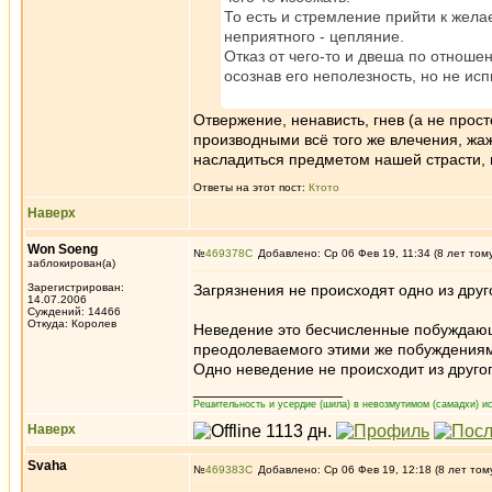
То есть и стремление прийти к жела
неприятного - цепляние.
Отказ от чего-то и двеша по отношен
осознав его неполезность, но не ис
Отвержение, ненависть, гнев (а не прост
производными всё того же влечения, жаж
насладиться предметом нашей страсти, 
Ответы на этот пост:
Ктото
Наверх
Won Soeng
№
469378
Добавлено: Ср 06 Фев 19, 11:34 (8 лет том
заблокирован(а)
Зарегистрирован:
Загрязнения не происходят одно из друг
14.07.2006
Суждений: 14466
Откуда: Королев
Неведение это бесчисленные побуждающ
преодолеваемого этими же побуждениям
Одно неведение не происходит из друго
_________________
Решительность и усердие (шила) в невозмутимом (самадхи) ис
Наверх
Svaha
№
469383
Добавлено: Ср 06 Фев 19, 12:18 (8 лет том