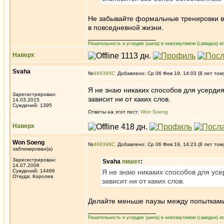
Не забывайте формальные тренировки вы
в повседневной жизни.
_________________
Решительность и усердие (шила) в невозмутимом (самадхи) ис
Наверх
Svaha
№
469395
Добавлено: Ср 06 Фев 19, 14:03 (8 лет том
Я не знаю никаких способов для усердия
Зарегистрирован:
зависит ни от каких слов.
14.03.2015
Суждений: 1395
Ответы на этот пост:
Won Soeng
Наверх
Won Soeng
№
469398
Добавлено: Ср 06 Фев 19, 14:23 (8 лет том
заблокирован(а)
Зарегистрирован:
Svaha
пишет
:
14.07.2006
Суждений: 14466
Я не знаю никаких способов для усе
Откуда: Королев
зависит ни от каких слов.
Делайте меньше паузы между попытками.
_________________
Решительность и усердие (шила) в невозмутимом (самадхи) ис