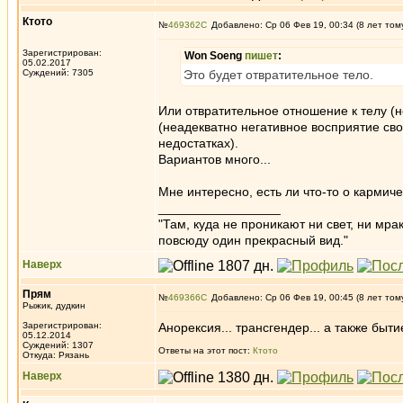
Ктото
№
469362
Добавлено: Ср 06 Фев 19, 00:34 (8 лет том
Зарегистрирован:
Won Soeng
пишет
:
05.02.2017
Суждений: 7305
Это будет отвратительное тело.
Или отвратительное отношение к телу (
(неадекватно негативное восприятие св
недостатках).
Вариантов много...
Мне интересно, есть ли что-то о кармич
_________________
"Там, куда не проникают ни свет, ни мрак
повсюду один прекрасный вид."
Наверх
Прям
№
469366
Добавлено: Ср 06 Фев 19, 00:45 (8 лет том
Рыжик, дудкин
Зарегистрирован:
Анорексия... трансгендер... а также быт
05.12.2014
Суждений: 1307
Ответы на этот пост:
Ктото
Откуда: Рязань
Наверх