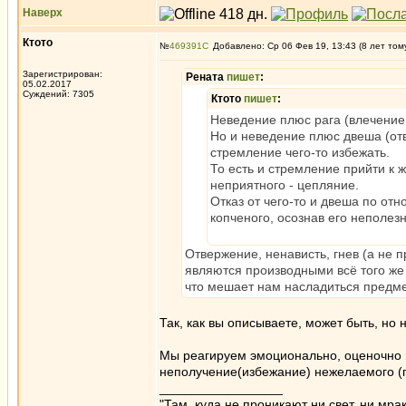
Наверх
Ктото
№
469391
Добавлено: Ср 06 Фев 19, 13:43 (8 лет том
Зарегистрирован:
Рената
пишет
:
05.02.2017
Суждений: 7305
Ктото
пишет
:
Неведение плюс рага (влечение,
Но и неведение плюс двеша (отве
стремление чего-то избежать.
То есть и стремление прийти к 
неприятного - цепляние.
Отказ от чего-то и двеша по отн
копченого, осознав его неполез
Отвержение, ненависть, гнев (а не п
являются производными всё того же 
что мешает нам насладиться предме
Так, как вы описываете, может быть, но 
Мы реагируем эмоционально, оценочно н
неполучение(избежание) нежелаемого (пр
_________________
"Там, куда не проникают ни свет, ни мрак