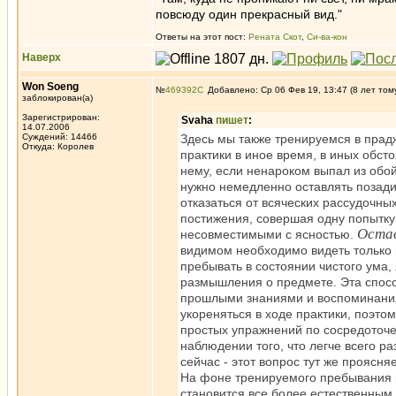
повсюду один прекрасный вид."
Ответы на этот пост:
Рената Скот
,
Си-ва-кон
Наверх
Won Soeng
№
469392
Добавлено: Ср 06 Фев 19, 13:47 (8 лет том
заблокирован(а)
Зарегистрирован:
Svaha
пишет
:
14.07.2006
Суждений: 14466
Здесь мы также тренируемся в прад
Откуда: Королев
практики в иное время, в иных обст
нему, если ненароком выпал из обой
нужно немедленно оставлять позади,
отказаться от всяческих рассудочны
постижения, совершая одну попытку
Остав
несовместимыми с ясностью.
видимом необходимо видеть только
пребывать в состоянии чистого ума
размышления о предмете. Эта спос
прошлыми знаниями и воспоминания
укореняться в ходе практики, поэто
простых упражнений по сосредоточ
наблюдении того, что легче всего р
сейчас - этот вопрос тут же проясн
На фоне тренируемого пребывания в
становится все более естественным