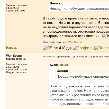
Цитата:
Зарегистрирован:
14.03.2015
Неведение побуждает определенност
Суждений: 1395
В такой подаче проясняется тезис о нер
от покоя. Но и то, и другое - ясно. В я
из-за неудовлетворенности неопределен
в неопределенности, отсутствие неудо
нейтральное зеркало всех явлений.
Ответы на этот пост:
Won Soeng
Наверх
Won Soeng
№
469386
Добавлено: Ср 06 Фев 19, 12:29 (8 лет том
заблокирован(а)
Зарегистрирован:
Svaha
пишет
:
14.07.2006
Суждений: 14466
Цитата:
Откуда: Королев
Неведение побуждает определен
В такой подаче проясняется тезис о
отличаться от покоя. Но и то, и дру
устремление к различиям из-за неу
ясное осознавание определенности 
неопределенностью, прекращение н