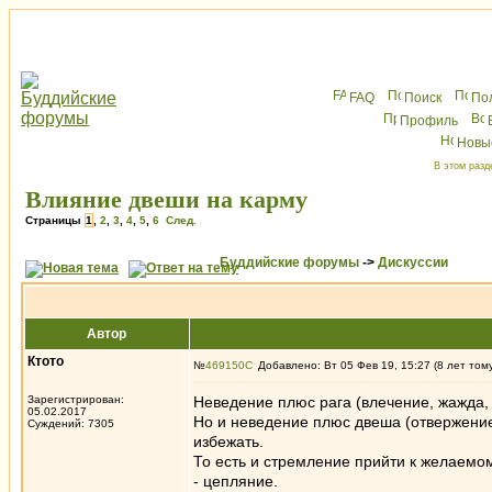
FAQ
Поиск
По
Профиль
Новы
В этом разд
Влияние двеши на карму
Страницы
1
,
2
,
3
,
4
,
5
,
6
След.
Буддийские форумы
->
Дискуссии
Автор
Ктото
№
469150
Добавлено: Вт 05 Фев 19, 15:27 (8 лет том
Зарегистрирован:
Неведение плюс рага (влечение, жажда, 
05.02.2017
Но и неведение плюс двеша (отвержение,
Суждений: 7305
избежать.
То есть и стремление прийти к желаемом
- цепляние.