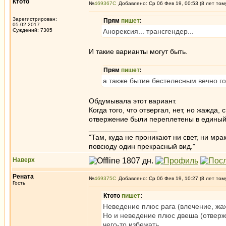
Ктото
№
469367
Добавлено: Ср 06 Фев 19, 00:53 (8 лет том
Зарегистрирован:
Прям
пишет
:
05.02.2017
Суждений: 7305
Анорексия... трансгендер...
И такие варианты могут быть.
Прям
пишет
:
а также бытие бестелесным вечно г
Обдумывала этот вариант.
Когда того, что отвергал, нет, но жажда,
отвержение были переплетены в единый
_________________
"Там, куда не проникают ни свет, ни мрак
повсюду один прекрасный вид."
Наверх
Рената
№
469375
Добавлено: Ср 06 Фев 19, 10:27 (8 лет том
Гость
Ктото
пишет
:
Неведение плюс рага (влечение, жаж
Но и неведение плюс двеша (отверже
чего-то избежать.