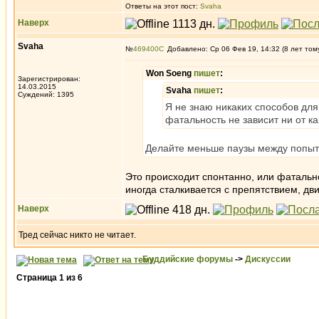
Ответы на этот пост:
Svaha
Наверх
Svaha
№
469400
Добавлено: Ср 06 Фев 19, 14:32 (8 лет том
Won Soeng
пишет
:
Зарегистрирован:
14.03.2015
Svaha
пишет
:
Суждений: 1395
Я не знаю никаких способов для 
фатальность не зависит ни от ка
Делайте меньше паузы между попытк
Это происходит спонтанно, или фатально
иногда сталкивается с препятствием, дв
Наверх
Тред сейчас никто не читает.
Буддийские форумы
->
Дискуссии
Страница
1
из
6