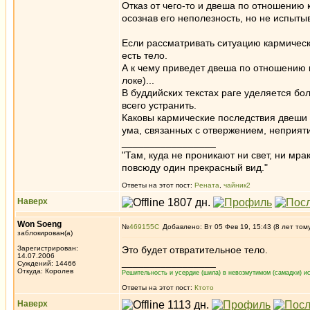
Отказ от чего-то и двеша по отношению к
осознав его неполезность, но не испыты
Если рассматривать ситуацию кармически
есть тело.
А к чему приведет двеша по отношению к
локе)...
В буддийских текстах раге уделяется бо
всего устранить.
Каковы кармические последствия двеши 
ума, связанных с отвержением, неприят
_________________
"Там, куда не проникают ни свет, ни мрак
повсюду один прекрасный вид."
Ответы на этот пост:
Рената
,
чайник2
Наверх
Won Soeng
№
469155
Добавлено: Вт 05 Фев 19, 15:43 (8 лет том
заблокирован(а)
Зарегистрирован:
Это будет отвратительное тело.
14.07.2006
_________________
Суждений: 14466
Откуда: Королев
Решительность и усердие (шила) в невозмутимом (самадхи) ис
Ответы на этот пост:
Ктото
Наверх